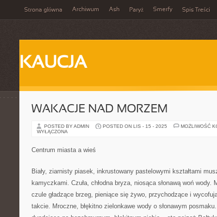
Archiwum
Ash
Smerfy
Strona główna
Paryż
Spis Treści
KAUCJA
WAKACJE NAD MORZEM
POSTED BY ADMIN
POSTED ON LIS - 15 - 2025
MOŻLIWOŚĆ 
WYŁĄCZONA
Centrum miasta a wieś
Biały, ziarnisty piasek, inkrustowany pastelowymi kształtami mu
kamyczkami. Czuła, chłodna bryza, niosąca słonawą woń wody. Mr
czule gładzące brzeg, pieniące się żywo, przychodzące i wycof
takcie. Mroczne, błękitno zielonkawe wody o słonawym posmaku. 