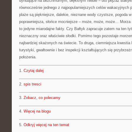
dyndające na bezchmurnym, błękitnym niebie – oto pejzaż Bałtyk
równocześnie jednego z najpopularniejszych celów wakacyjnych 
plaże są piękniejsze, dalekie, nieznane wody czystsze, pogoda 
poprawniejsza, słońce mocniejsze – może, może, może… Morza są 
to jedyne miarodajne fakty. Czy Bałtyk zapracuje zatem na ten tyt
nieznaczny oraz właściwie słodki. Pomimo tego pozostaje morze
najbardziej skażonych na świecie. To druga, ciemniejsza kwestia 
turystyki, gwałtownie i bez inspekcji kształtujących się przybrz
położenia.
1.
Czytaj dalej
2.
spis tresci
3.
Zobacz, co polecamy
4.
Więcej na blogu
5.
Odkryj więcej na ten temat