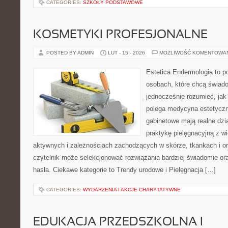
CATEGORIES:
SZKOŁY PODSTAWOWE
KOSMETYKI PROFESJONALNE
POSTED BY ADMIN
LUT - 15 - 2026
MOŻLIWOŚĆ KOMENTOWA
Estetica Endermologia to p
osobach, które chcą świado
jednocześnie rozumieć, jak
polega medycyna estetyczna
gabinetowe mają realne dzia
praktykę pielęgnacyjną z w
aktywnych i zależnościach zachodzących w skórze, tkankach i or
czytelnik może selekcjonować rozwiązania bardziej świadomie o
hasła. Ciekawe kategorie to Trendy urodowe i Pielęgnacja […]
CATEGORIES:
WYDARZENIA I AKCJE CHARYTATYWNE
EDUKACJA PRZEDSZKOLNA I