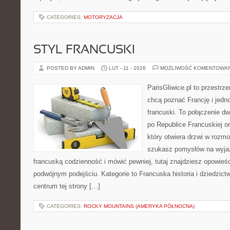
CATEGORIES:
MOTORYZACJA
STYL FRANCUSKI
POSTED BY ADMIN
LUT - 11 - 2026
MOŻLIWOŚĆ KOMENTOWA
ParisGliwice.pl to przestrz
chcą poznać Francję i jedno
francuski. To połączenie d
po Republice Francuskiej o
który otwiera drzwi w rozm
szukasz pomysłów na wyjaz
francuską codzienność i mówić pewniej, tutaj znajdziesz opowie
podwójnym podejściu. Kategorie to Francuska historia i dziedzict
centrum tej strony […]
CATEGORIES:
ROCKY MOUNTAINS (AMERYKA PÓŁNOCNA)