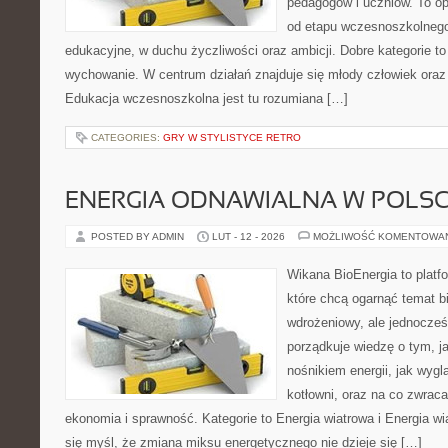
pedagogów i uczniów. To o
od etapu wczesnoszkolnego
edukacyjne, w duchu życzliwości oraz ambicji. Dobre kategorie to
wychowanie. W centrum działań znajduje się młody człowiek oraz
Edukacja wczesnoszkolna jest tu rozumiana […]
CATEGORIES:
GRY W STYLISTYCE RETRO
ENERGIA ODNAWIALNA W POLS
POSTED BY ADMIN
LUT - 12 - 2026
MOŻLIWOŚĆ KOMENTOWA
Wikana BioEnergia to platf
które chcą ogarnąć temat b
wdrożeniowy, ale jednocześ
porządkuje wiedzę o tym, j
nośnikiem energii, jak wygl
kotłowni, oraz na co zwrac
ekonomia i sprawność. Kategorie to Energia wiatrowa i Energia wia
się myśl, że zmiana miksu energetycznego nie dzieje się […]