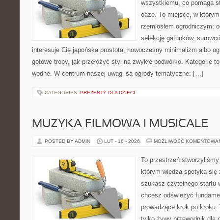
wszystkiemu, co pomaga s
oazę. To miejsce, w którym 
rzemiosłem ogrodniczym: o
selekcję gatunków, surowcó
interesuje Cię japońska prostota, nowoczesny minimalizm albo ogr
gotowe tropy, jak przełożyć styl na zwykłe podwórko. Kategorie 
wodne. W centrum naszej uwagi są ogrody tematyczne: […]
CATEGORIES:
PREZENTY DLA DZIECI
MUZYKA FILMOWA I MUSICALE
POSTED BY ADMIN
LUT - 16 - 2026
MOŻLIWOŚĆ KOMENTOWA
To przestrzeń stworzyliśmy
którym wiedza spotyka się 
szukasz czytelnego startu 
chcesz odświeżyć fundament
prowadzące krok po kroku. T
tylko żywy przewodnik dla 