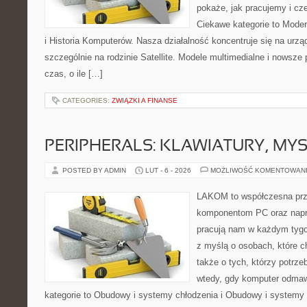
pokaże, jak pracujemy i c
Ciekawe kategorie to Moder
i Historia Komputerów. Nasza działalność koncentruje się na urz
szczególnie na rodzinie Satellite. Modele multimedialne i nowsze p
czas, o ile […]
CATEGORIES:
ZWIĄZKI A FINANSE
PERIPHERALS: KLAWIATURY, MY
POSTED BY ADMIN
LUT - 6 - 2026
MOŻLIWOŚĆ KOMENTOWAN
LAKOM to współczesna prz
komponentom PC oraz napr
pracują nam w każdym tygo
z myślą o osobach, które c
także o tych, którzy potrz
wtedy, gdy komputer odmaw
kategorie to Obudowy i systemy chłodzenia i Obudowy i systemy 