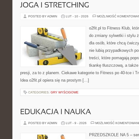
JOGA I STRETCHING
POSTED BY ADMIN
LUT - 10 - 2026
MOŻLIWOŚĆ KOMENTOWA
o2fit.pl to Fitness Klub, któ
do zmiany sylwetki i stylu 
dla osób, które chcą ćwicz
nie lubią przypadkowych po
treści, które pomagają pop
tkankę tłuszczową, a takż
presji, za to z planem. Ciekawe kategorie to Fitness po 40-tce i Tr
Idea o2fit.pl opiera się na prostym […]
CATEGORIES:
GRY WYŚCIGOWE
EDUKACJA I NAUKA
POSTED BY ADMIN
LUT - 9 - 2026
MOŻLIWOŚĆ KOMENTOWAN
PRZEDSZKOLE NA 5 – serw