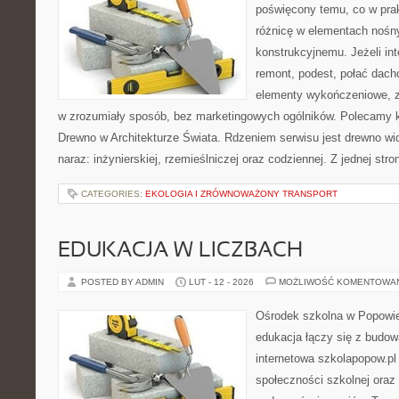
poświęcony temu, co w prak
różnicę w elementach nośn
konstrukcyjnemu. Jeżeli in
remont, podest, połać dach
elementy wykończeniowe, z
w zrozumiały sposób, bez marketingowych ogólników. Polecamy kat
Drewno w Architekturze Świata. Rdzeniem serwisu jest drewno wi
naraz: inżynierskiej, rzemieślniczej oraz codziennej. Z jednej s
CATEGORIES:
EKOLOGIA I ZRÓWNOWAŻONY TRANSPORT
EDUKACJA W LICZBACH
POSTED BY ADMIN
LUT - 12 - 2026
MOŻLIWOŚĆ KOMENTOWA
Ośrodek szkolna w Popowie
edukacja łączy się z budo
internetowa szkolapopow.pl
społeczności szkolnej oraz 