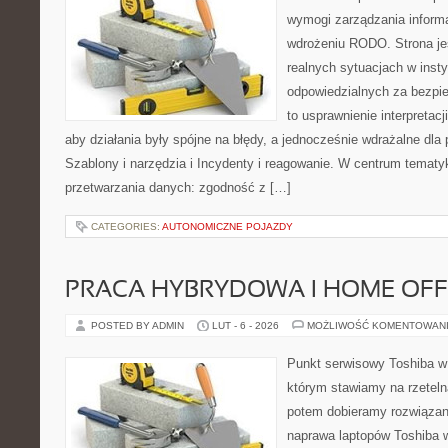
wymogi zarządzania informa
wdrożeniu RODO. Strona je
realnych sytuacjach w inst
odpowiedzialnych za bezpie
to usprawnienie interpretac
aby działania były spójne na błędy, a jednocześnie wdrażalne dl
Szablony i narzędzia i Incydenty i reagowanie. W centrum tematy
przetwarzania danych: zgodność z […]
CATEGORIES:
AUTONOMICZNE POJAZDY
PRACA HYBRYDOWA I HOME OFF
POSTED BY ADMIN
LUT - 6 - 2026
MOŻLIWOŚĆ KOMENTOWAN
Punkt serwisowy Toshiba w
którym stawiamy na rzeteln
potem dobieramy rozwiązanie
naprawa laptopów Toshiba w