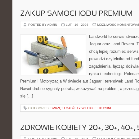
ZAKUP SAMOCHODU PREMIUM
POSTED BY ADMIN
LUT - 19 - 2026
MOŻLIWOŚĆ KOMENTOWA
Landworld to serwis stworz
Jaguar oraz Land Rovera. To
chcą lepiej rozumieć serwi
prowadzi czytelnika od fu
zagadnienia, łącząc doświ
rynku i technologii. Pole
Premium i Motoryzacja W świecie aut Jaguar i terenówek Land Rov
Nawet drobne sygnały potrafią wskazywać na problem, a przeciąg
się […]
CATEGORIES:
SPRZĘT I GADŻETY W LEKKIEJ KUCHNI
ZDROWIE KOBIETY 20+, 30+, 40+, 
POSTED BY ADMIN
LUT - 18 - 2026
MOŻLIWOŚĆ KOMENTOWA