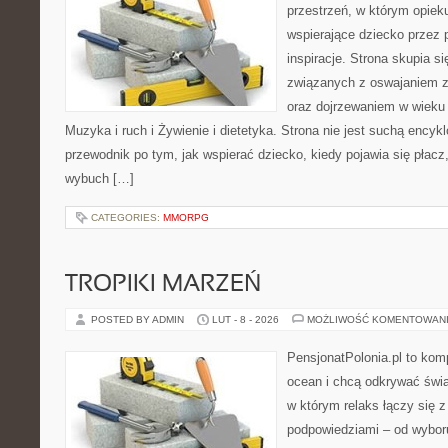
przestrzeń, w którym opiek
wspierające dziecko przez 
inspiracje. Strona skupia 
związanych z oswajaniem z
oraz dojrzewaniem w wiek
Muzyka i ruch i Żywienie i dietetyka. Strona nie jest suchą encyk
przewodnik po tym, jak wspierać dziecko, kiedy pojawia się płac
wybuch […]
CATEGORIES:
MMORPG
TROPIKI MARZEŃ
POSTED BY ADMIN
LUT - 8 - 2026
MOŻLIWOŚĆ KOMENTOWAN
PensjonatPolonia.pl to kom
ocean i chcą odkrywać świa
w którym relaks łączy się 
podpowiedziami – od wyboru