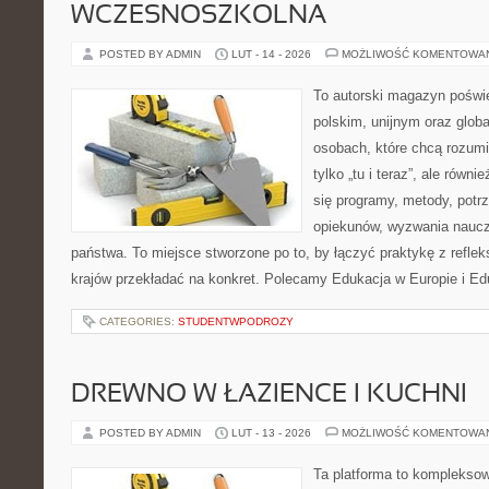
WCZESNOSZKOLNA
POSTED BY ADMIN
LUT - 14 - 2026
MOŻLIWOŚĆ KOMENTOWA
To autorski magazyn poświę
polskim, unijnym oraz glob
osobach, które chcą rozumie
tylko „tu i teraz”, ale równ
się programy, metody, potr
opiekunów, wyzwania nauczyc
państwa. To miejsce stworzone po to, by łączyć praktykę z refleks
krajów przekładać na konkret. Polecamy Edukacja w Europie i Ed
CATEGORIES:
STUDENTWPODROZY
DREWNO W ŁAZIENCE I KUCHNI
POSTED BY ADMIN
LUT - 13 - 2026
MOŻLIWOŚĆ KOMENTOWA
Ta platforma to komplekso