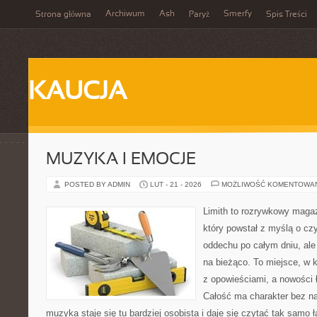
Archiwum
Ash
Smerfy
Strona główna
Paryż
Spis Treści
KAUCJA
MUZYKA I EMOCJE
POSTED BY ADMIN
LUT - 21 - 2026
MOŻLIWOŚĆ KOMENTOWA
Limith to rozrywkowy maga
który powstał z myślą o cz
oddechu po całym dniu, ale 
na bieżąco. To miejsce, w 
z opowieściami, a nowości 
Całość ma charakter bez n
muzyka staje się tu bardziej osobista i daje się czytać tak samo