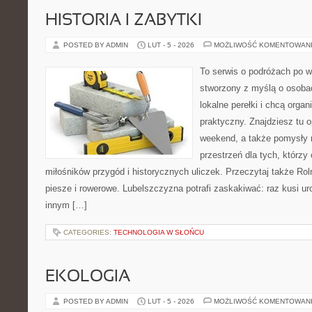
HISTORIA I ZABYTKI
POSTED BY ADMIN
LUT - 5 - 2026
MOŻLIWOŚĆ KOMENTOWAN
To serwis o podróżach po w
stworzony z myślą o osobac
lokalne perełki i chcą org
praktyczny. Znajdziesz tu o
weekend, a także pomysły 
przestrzeń dla tych, którzy 
miłośników przygód i historycznych uliczek. Przeczytaj także Roln
piesze i rowerowe. Lubelszczyzna potrafi zaskakiwać: raz kusi u
innym […]
CATEGORIES:
TECHNOLOGIA W SŁOŃCU
EKOLOGIA
POSTED BY ADMIN
LUT - 5 - 2026
MOŻLIWOŚĆ KOMENTOWAN