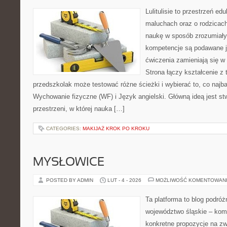
Lulitulisie to przestrzeń e
maluchach oraz o rodzicach
naukę w sposób zrozumiały
kompetencje są podawane j
ćwiczenia zamieniają się 
Strona łączy kształcenie z
przedszkolak może testować różne ścieżki i wybierać to, co najb
Wychowanie fizyczne (WF) i Język angielski. Główną ideą jest st
przestrzeni, w której nauka […]
CATEGORIES:
MAKIJAŻ KROK PO KROKU
MYSŁOWICE
POSTED BY ADMIN
LUT - 4 - 2026
MOŻLIWOŚĆ KOMENTOWAN
Ta platforma to blog podró
województwo śląskie – kom
konkretne propozycje na zw