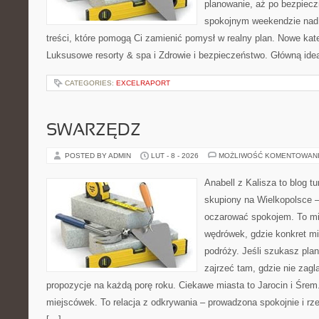
planowanie, aż po bezpiecz
spokojnym weekendzie nad 
treści, które pomogą Ci zamienić pomysł w realny plan. Nowe kate
Luksusowe resorty & spa i Zdrowie i bezpieczeństwo. Główną ideą
CATEGORIES:
EXCELRAPORT
SWARZĘDZ
POSTED BY ADMIN
LUT - 8 - 2026
MOŻLIWOŚĆ KOMENTOWAN
Anabell z Kalisza to blog t
skupiony na Wielkopolsce – 
oczarować spokojem. To mi
wędrówek, gdzie konkret mi
podróży. Jeśli szukasz pla
zajrzeć tam, gdzie nie zagl
propozycje na każdą porę roku. Ciekawe miasta to Jarocin i Śrem. 
miejscówek. To relacja z odkrywania – prowadzona spokojnie i rz