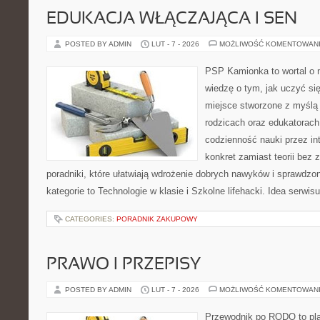
EDUKACJA WŁĄCZAJĄCA I SEN
POSTED BY ADMIN
LUT - 7 - 2026
MOŻLIWOŚĆ KOMENTOWAN
PSP Kamionka to wortal o 
wiedzę o tym, jak uczyć si
miejsce stworzone z myślą 
rodzicach oraz edukatorach
codzienność nauki przez inte
konkret zamiast teorii bez 
poradniki, które ułatwiają wdrożenie dobrych nawyków i sprawdzo
kategorie to Technologie w klasie i Szkolne lifehacki. Idea serwi
CATEGORIES:
PORADNIK ZAKUPOWY
PRAWO I PRZEPISY
POSTED BY ADMIN
LUT - 7 - 2026
MOŻLIWOŚĆ KOMENTOWAN
Przewodnik po RODO to pla