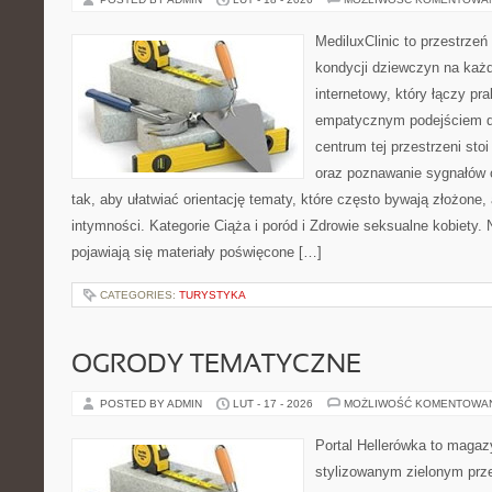
MediluxClinic to przestrzeń
kondycji dziewczyn na każd
internetowy, który łączy pr
empatycznym podejściem d
centrum tej przestrzeni sto
oraz poznawanie sygnałów 
tak, aby ułatwiać orientację tematy, które często bywają złożone,
intymności. Kategorie Ciąża i poród i Zdrowie seksualne kobiety.
pojawiają się materiały poświęcone […]
CATEGORIES:
TURYSTYKA
OGRODY TEMATYCZNE
POSTED BY ADMIN
LUT - 17 - 2026
MOŻLIWOŚĆ KOMENTOWA
Portal Hellerówka to magaz
stylizowanym zielonym prz