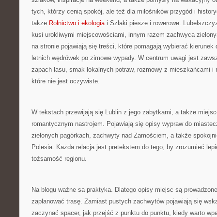
tych, którzy cenią spokój, ale też dla miłośników przygód i histor
także
Rolnictwo i ekologia
i Szlaki piesze i rowerowe. Lubelszczy
kusi urokliwymi miejscowościami, innym razem zachwyca zielonym
na stronie pojawiają się treści, które pomagają wybierać kierunek d
letnich wędrówek po zimowe wypady. W centrum uwagi jest zawsz
zapach lasu, smak lokalnych potraw, rozmowy z mieszkańcami i r
które nie jest oczywiste.
W tekstach przewijają się Lublin z jego zabytkami, a także miejsc
romantycznym nastrojem. Pojawiają się opisy wypraw do miastec
zielonych pagórkach, zachwyty nad Zamościem, a także spokojnie
Polesia. Każda relacja jest pretekstem do tego, by zrozumieć lepie
tożsamość regionu.
Na blogu ważne są praktyka. Dlatego opisy miejsc są prowadzone 
zaplanować trasę. Zamiast pustych zachwytów pojawiają się wskaz
zaczynać spacer, jak przejść z punktu do punktu, kiedy warto wpa