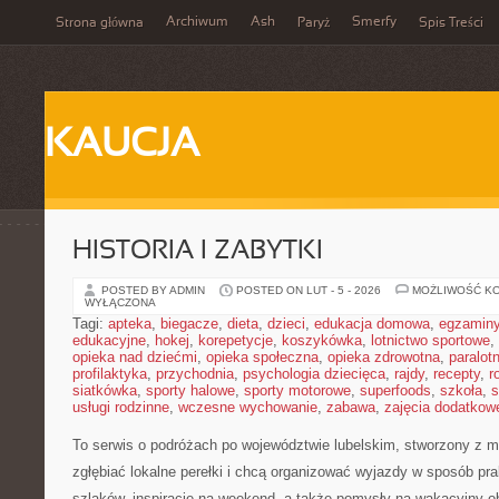
Archiwum
Ash
Smerfy
Strona główna
Paryż
Spis Treści
KAUCJA
HISTORIA I ZABYTKI
POSTED BY ADMIN
POSTED ON LUT - 5 - 2026
MOŻLIWOŚĆ K
WYŁĄCZONA
Tagi:
apteka
,
biegacze
,
dieta
,
dzieci
,
edukacja domowa
,
egzamin
edukacyjne
,
hokej
,
korepetycje
,
koszykówka
,
lotnictwo sportowe
,
opieka nad dziećmi
,
opieka społeczna
,
opieka zdrowotna
,
paralot
profilaktyka
,
przychodnia
,
psychologia dziecięca
,
rajdy
,
recepty
,
r
siatkówka
,
sporty halowe
,
sporty motorowe
,
superfoods
,
szkoła
,
s
usługi rodzinne
,
wczesne wychowanie
,
zabawa
,
zajęcia dodatkow
To serwis o podróżach po województwie lubelskim, stworzony z my
zgłębiać lokalne perełki i chcą organizować wyjazdy w sposób pra
szlaków, inspiracje na weekend, a także pomysły na wakacyjny ob