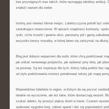
tras przystępnych oraz takich, które wymagają odrobiny ambicji.
znaleźć wariant dla siebie.
Istotny jest również klimat miejsc: Lubelszczyzna potrafi być siel
zaskakująco nowoczesna. W opisach znajdziesz kontrasty: spokoj
rynki, ciche ścieżki i gwarne ulice, panoramy pól i gęstą zabudo
wszystko tworzy mozaikę, w której łatwo się zatrzymać na dłużej.
Blog jest dobrym wsparciem dla osób, które chcą podróżować mądr
jak unikać nerwowego pośpiechu, jak wybierać pory dnia, jak plan
na przerwę. Są też inspiracje dla tych, którzy lubią podróż bez na
od stylu podróżowania możesz potraktować teksty jak mapę pom
Województwo lubelskie to region, w którym da się poczuć swobod
idealne na wyciszenie, ale też takie, które dostarczają wrażeń. Bl
szukać daleko, by przeżyć piękny dzień w trasie. Czasem wystar
spakować wygodne buty, zabrać aparat i dać się poprowadzić pod