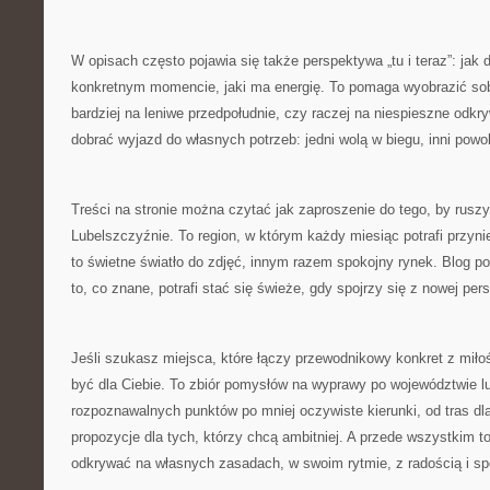
W opisach często pojawia się także perspektywa „tu i teraz”: jak
konkretnym momencie, jaki ma energię. To pomaga wyobrazić sobi
bardziej na leniwe przedpołudnie, czy raczej na niespieszne odkry
dobrać wyjazd do własnych potrzeb: jedni wolą w biegu, inni powol
Treści na stronie można czytać jak zaproszenie do tego, by rusz
Lubelszczyźnie. To region, w którym każdy miesiąc potrafi przyn
to świetne światło do zdjęć, innym razem spokojny rynek. Blog p
to, co znane, potrafi stać się świeże, gdy spojrzy się z nowej per
Jeśli szukasz miejsca, które łączy przewodnikowy konkret z miłoś
być dla Ciebie. To zbiór pomysłów na wyprawy po województwie lu
rozpoznawalnych punktów po mniej oczywiste kierunki, od tras dl
propozycje dla tych, którzy chcą ambitniej. A przede wszystkim 
odkrywać na własnych zasadach, w swoim rytmie, z radością i s