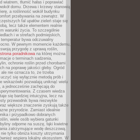
d wiatrem, tłumić hałas i poprawiać
 wokół domu. Drzewa i krzewy stanowią
rierę, a roślinność wokół budynku
omfort przebywania na zewnątrz. W
częstszych fal upałów zieleń staje się
dobą, lecz także elementem realnie
m warunki życia. To szczególnie
edlach i w strefach podmiejskich,
t temperatur bywa odczuwalny
mocno. W pewnym momencie każdemu,
swoją przygodę z uprawą roślin,
strona poradnikowa
na której można
rmacje o terminach sadzenia,
ylin, ochronie roślin przed chorobami
ch na poprawę jakości gleby. Ogród
 ale nie oznacza to, że trzeba
uczyć się wyłącznie metodą prób i
re wskazówki pozwalają uniknąć wielu
, a jednocześnie zachęcają do
sperymentowania. Z czasem wiedza
aje się bardziej intuicyjna, lecz na
osty przewodnik bywa niezwykle
raz większe znaczenie zyskują także
azne przyrodzie. Zamiast idealnie
wnika i przypadkowo dobranych
ślin, wiele osób wybiera gatunki
byliny odporne na suszę, łąki kwietne
zania zatrzymujące wodę deszczową.
 nie tylko obniża koszty utrzymania
również wspiera lokalny ekosystem. W