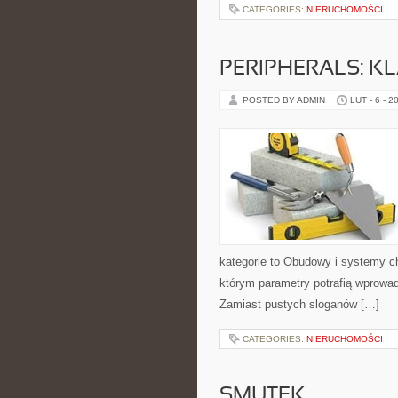
CATEGORIES:
NIERUCHOMOŚCI
PERIPHERALS: K
POSTED BY ADMIN
LUT - 6 - 2
kategorie to Obudowy i systemy c
którym parametry potrafią wprowa
Zamiast pustych sloganów […]
CATEGORIES:
NIERUCHOMOŚCI
SMUTEK