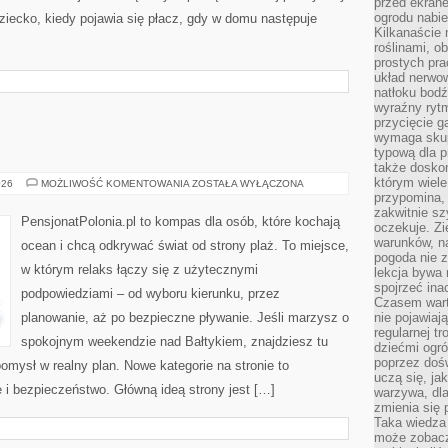
przed ekran
ogrodu nabi
ziecko, kiedy pojawia się płacz, gdy w domu następuje
Kilkanaście 
roślinami, o
prostych pra
układ nerwo
natłoku bodź
wyraźny rytm
przycięcie 
wymaga skupi
typową dla 
także doskon
którym wiele
TROPIKI
026
MOŻLIWOŚĆ KOMENTOWANIA
ZOSTAŁA WYŁĄCZONA
MARZEŃ
przypomina,
zakwitnie sz
PensjonatPolonia.pl to kompas dla osób, które kochają
oczekuje. Zi
warunków, n
ocean i chcą odkrywać świat od strony plaż. To miejsce,
pogoda nie z
w którym relaks łączy się z użytecznymi
lekcja bywa
spojrzeć ina
podpowiedziami – od wyboru kierunku, przez
Czasem wart
planowanie, aż po bezpieczne pływanie. Jeśli marzysz o
nie pojawiaj
regularnej tr
spokojnym weekendzie nad Bałtykiem, znajdziesz tu
dziećmi ogr
poprzez dośw
omysł w realny plan. Nowe kategorie na stronie to
uczą się, ja
 i bezpieczeństwo. Główną ideą strony jest […]
warzywa, dla
zmienia się 
Taka wiedza 
może zobacz