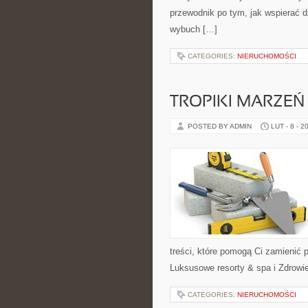
przewodnik po tym, jak wspierać d
wybuch […]
CATEGORIES:
NIERUCHOMOŚCI
TROPIKI MARZEŃ
POSTED BY ADMIN
LUT - 8 - 2
treści, które pomogą Ci zamienić p
Luksusowe resorty & spa i Zdrowie
CATEGORIES:
NIERUCHOMOŚCI