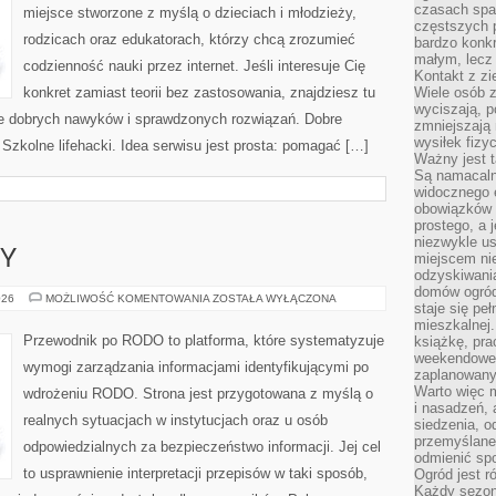
czasach spa
miejsce stworzone z myślą o dzieciach i młodzieży,
częstszych 
rodzicach oraz edukatorach, którzy chcą zrozumieć
bardzo konkr
małym, lecz
codzienność nauki przez internet. Jeśli interesuje Cię
Kontakt z zi
konkret zamiast teorii bez zastosowania, znajdziesz tu
Wiele osób 
wyciszają, 
nie dobrych nawyków i sprawdzonych rozwiązań. Dobre
zmniejszają 
wysiłek fizy
i Szkolne lifehacki. Idea serwisu jest prosta: pomagać […]
Ważny jest 
Są namacaln
widocznego e
obowiązków 
prostego, a 
niezwykle us
SY
miejscem nie
odzyskiwania
domów ogród
PRAWO
026
MOŻLIWOŚĆ KOMENTOWANIA
ZOSTAŁA WYŁĄCZONA
staje się pe
I
PRZEPISY
mieszkalnej.
Przewodnik po RODO to platforma, które systematyzuje
książkę, pra
weekendowe p
wymogi zarządzania informacjami identyfikującymi po
zaplanowany,
Warto więc m
wdrożeniu RODO. Strona jest przygotowana z myślą o
i nasadzeń, 
realnych sytuacjach w instytucjach oraz u osób
siedzenia, o
przemyślane 
odpowiedzialnych za bezpieczeństwo informacji. Jej cel
odmienić spo
to usprawnienie interpretacji przepisów w taki sposób,
Ogród jest r
Każdy sezon