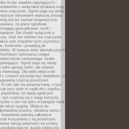
dku liczby owadów zapylających i
problemów z wodą takie działania mają
etne znaczenie. Ogród staje się wtedy
 ważnym elementem większej zmiany.
emią ma też wymiar terapeutyczny.
zauważa, że prace ogrodowe
pomagają uporządkować myśli i
napięcie. Nie chodzi wyłącznie o
czny, choć ten również ma znaczenie.
także sam charakter tych czynności.
e, konkretne i prowadzą do
fektu. W świecie wielu abstrakcyjnych
możliwość wykonania czegoś
jednocześnie sensownego, działa
pokajająco. Ogród staje się wtedy
 tylko uprawy roślin, ale również
 równowagi. Dla wielu właścicieli
 z czasem przestaje być dodatkiem, a
łnoprawną częścią przestrzeni
 To tam pije się poranną kawę, czyta
cuje przy stole w ciepłe dni i spędza
opołudnia. Im lepiej ogród jest
 tym częściej się z niego korzysta.
yśleć o nim nie tylko w kategorii rabat
ale także wygody. Miejsce do
dpowiednia ścieżka, odrobina cienia i
oświetlenie potrafią całkowicie
sób korzystania z tej przestrzeni.
ównież lekcją uważności na zmiany.
 wygląda inaczej, każda roślina ma