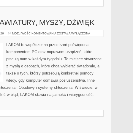
LAWIATURY, MYSZY, DŹWIĘK
PERIPHERALS:
026
MOŻLIWOŚĆ KOMENTOWANIA
ZOSTAŁA WYŁĄCZONA
KLAWIATURY,
MYSZY,
DŹWIĘK
LAKOM to współczesna przestrzeń poświęcona
komponentom PC oraz naprawom urządzeń, które
pracują nam w każdym tygodniu. To miejsce stworzone
z myślą o osobach, które chcą wybierać świadomie, a
także o tych, którzy potrzebują konkretnej pomocy
wtedy, gdy komputer odmawia posłuszeństwa. Inne
hłodzenia i Obudowy i systemy chłodzenia. W świecie, w
dzić w błąd, LAKOM stawia na jasność i wiarygodność.