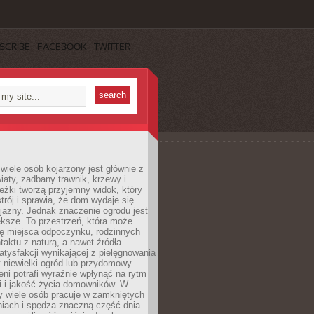
SCRIBE
FACEBOOK
TWITTER
wiele osób kojarzony jest głównie z
iaty, zadbany trawnik, krzewy i
eżki tworzą przyjemny widok, który
trój i sprawia, że dom wydaje się
yjazny. Jednak znaczenie ogrodu jest
ksze. To przestrzeń, która może
ję miejsca odpoczynku, rodzinnych
taktu z naturą, a nawet źródła
atysfakcji wynikającej z pielęgnowania
 niewielki ogród lub przydomowy
eni potrafi wyraźnie wpłynąć na rytm
i i jakość życia domowników. W
y wiele osób pracuje w zamkniętych
iach i spędza znaczną część dnia