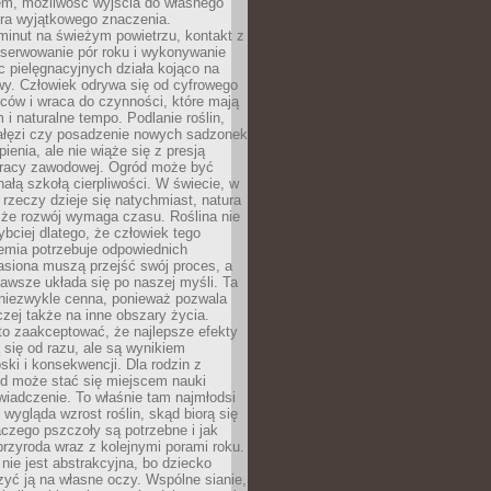
em, możliwość wyjścia do własnego
era wyjątkowego znaczenia.
minut na świeżym powietrzu, kontakt z
bserwowanie pór roku i wykonywanie
c pielęgnacyjnych działa kojąco na
wy. Człowiek odrywa się od cyfrowego
ców i wraca do czynności, które mają
 i naturalne tempo. Podlanie roślin,
gałęzi czy posadzenie nowych sadzonek
enia, ale nie wiąże się z presją
pracy zawodowej. Ogród może być
ałą szkołą cierpliwości. W świecie, w
 rzeczy dzieje się natychmiast, natura
 że rozwój wymaga czasu. Roślina nie
ybciej dlatego, że człowiek tego
emia potrzebuje odpowiednich
asiona muszą przejść swój proces, a
awsze układa się po naszej myśli. Ta
 niezwykle cenna, ponieważ pozwala
czej także na inne obszary życia.
o zaakceptować, że najlepsze efekty
ą się od razu, ale są wynikiem
oski i konsekwencji. Dla rodzin z
ód może stać się miejscem nauki
iadczenie. To właśnie tam najmłodsi
k wygląda wzrost roślin, skąd biorą się
czego pszczoły są potrzebne i jak
przyroda wraz z kolejnymi porami roku.
nie jest abstrakcyjna, bo dziecko
yć ją na własne oczy. Wspólne sianie,