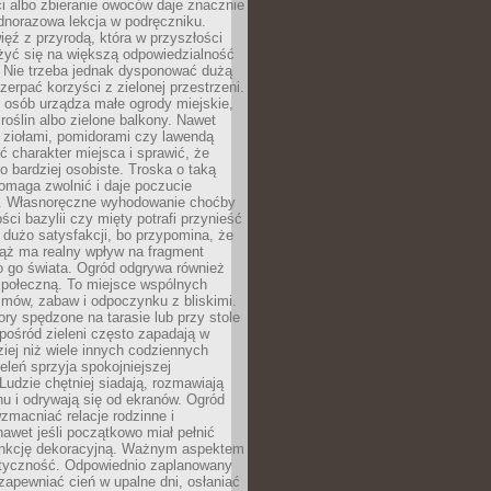
ści albo zbieranie owoców daje znacznie
ednorazowa lekcja w podręczniku.
ięź z przyrodą, która w przyszłości
żyć się na większą odpowiedzialność
. Nie trzeba jednak dysponować dużą
czerpać korzyści z zielonej przestrzeni.
 osób urządza małe ogrody miejskie,
 roślin albo zielone balkony. Nawet
z ziołami, pomidorami czy lawendą
 charakter miejsca i sprawić, że
no bardziej osobiste. Troska o taką
omaga zwolnić i daje poczucie
. Własnoręczne wyhodowanie choćby
lości bazylii czy mięty potrafi przynieść
dużo satysfakcji, bo przypomina, że
iąż ma realny wpływ na fragment
o go świata. Ogród odgrywa również
 społeczną. To miejsce wspólnych
zmów, zabaw i odpoczynku z bliskimi.
ory spędzone na tarasie lub przy stole
ośród zieleni często zapadają w
iej niż wiele innych codziennych
eleń sprzyja spokojniejszej
Ludzie chętniej siadają, rozmawiają
u i odrywają się od ekranów. Ogród
macniać relacje rodzinne i
nawet jeśli początkowo miał pełnić
unkcję dekoracyjną. Ważnym aspektem
aktyczność. Odpowiednio zaplanowany
apewniać cień w upalne dni, osłaniać