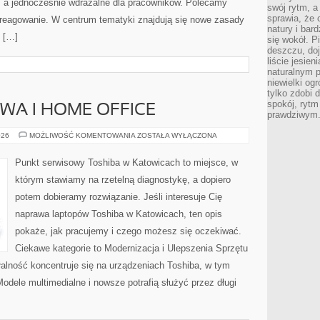
y, a jednocześnie wdrażalne dla pracowników. Polecamy
swój rytm, a
sprawia, że 
i reagowanie. W centrum tematyki znajdują się nowe zasady
natury i bar
 […]
się wokół. P
deszczu, do
liście jesien
naturalnym p
niewielki og
tylko zdobi 
spokój, rytm
WA I HOME OFFICE
prawdziwym
PRACA
026
MOŻLIWOŚĆ KOMENTOWANIA
ZOSTAŁA WYŁĄCZONA
HYBRYDOWA
I
HOME
Punkt serwisowy Toshiba w Katowicach to miejsce, w
OFFICE
którym stawiamy na rzetelną diagnostykę, a dopiero
potem dobieramy rozwiązanie. Jeśli interesuje Cię
naprawa laptopów Toshiba w Katowicach, ten opis
pokaże, jak pracujemy i czego możesz się oczekiwać.
Ciekawe kategorie to Modernizacja i Ulepszenia Sprzętu
łalność koncentruje się na urządzeniach Toshiba, w tym
 Modele multimedialne i nowsze potrafią służyć przez długi