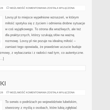
SMUTEK
026
MOŻLIWOŚĆ KOMENTOWANIA
ZOSTAŁA WYŁĄCZONA
Lovsy.pl to miejsce wypełnione wzruszeń, w którym
miłość spotyka się z życiem i odmienia drobne sytuacje
w coś wyjątkowego. To strona dla wrażliwych, ale też
dla praktycznych, którzy szukają słów na ważną
rozmowę. Lovsy.pl nie pozuje na idealną miłość –
zamiast tego opowiada, że prawdziwe uczucie buduje
rozmowy, z wybaczania i z radości nad tym, co autentyczne.
[…]
KI
HISTORIA
026
MOŻLIWOŚĆ KOMENTOWANIA
ZOSTAŁA WYŁĄCZONA
I
ZABYTKI
To serwis o podróżach po województwie lubelskim,
stworzony z myślą o osobach, które lubią zgłębiać