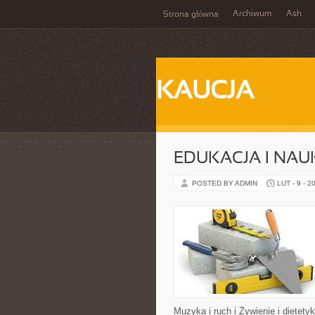
Archiwum
Ash
Strona główna
KAUCJA
EDUKACJA I NAU
POSTED BY ADMIN
LUT - 9 - 2
Muzyka i ruch i Żywienie i dietety