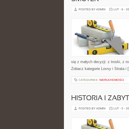
POSTED BY ADMIN
LUT - 6 - 2
się z małych decyzji: z troski, z 
Zobacz kategorie Lovsy i Strata i 
CATEGORIES:
NIERUCHOMOŚCI
HISTORIA I ZABYT
POSTED BY ADMIN
LUT - 5 - 2