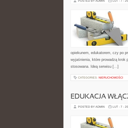
POSTED BY ADMIN
LUT - 7 - 2
opiekunem, edukatorem, czy po pr
wyjaśnienia, które prowadzą krok
stosowana. Ideą serwisu […]
CATEGORIES:
NIERUCHOMOŚCI
EDUKACJA WŁĄCZ
POSTED BY ADMIN
LUT - 7 - 2