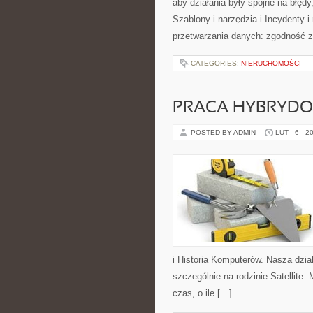
aby działania były spójne na błęd
Szablony i narzędzia i Incydenty 
przetwarzania danych: zgodność z
CATEGORIES:
NIERUCHOMOŚCI
PRACA HYBRYDO
POSTED BY ADMIN
LUT - 6 - 2
i Historia Komputerów. Nasza dzia
szczególnie na rodzinie Satellite.
czas, o ile […]