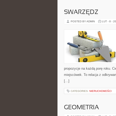
SWARZĘDZ
POSTED BY ADMIN
LUT - 8 - 2
propozycje na każdą porę roku. Cie
miejscówek. To relacja z odkrywan
[…]
CATEGORIES:
NIERUCHOMOŚCI
GEOMETRIA