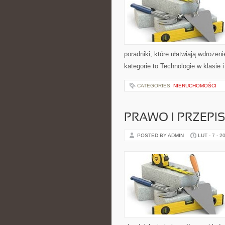
poradniki, które ułatwiają wdroże
kategorie to Technologie w klasie 
CATEGORIES:
NIERUCHOMOŚCI
PRAWO I PRZEPI
POSTED BY ADMIN
LUT - 7 - 2