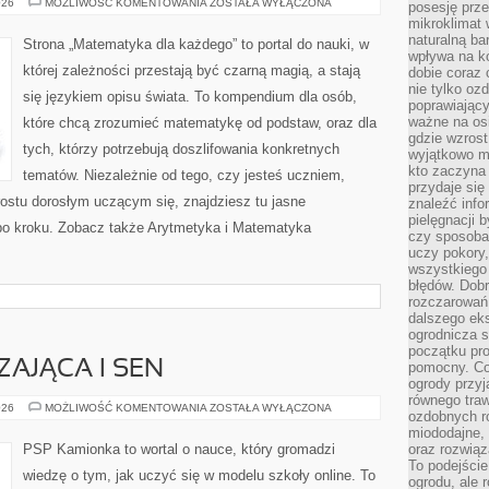
GEOMETRIA
026
MOŻLIWOŚĆ KOMENTOWANIA
ZOSTAŁA WYŁĄCZONA
posesję prze
mikroklimat
naturalną ba
Strona „Matematyka dla każdego” to portal do nauki, w
wpływa na k
której zależności przestają być czarną magią, a stają
dobie coraz 
nie tylko oz
się językiem opisu świata. To kompendium dla osób,
poprawiający
ważne na osi
które chcą zrozumieć matematykę od podstaw, oraz dla
gdzie wzros
tych, którzy potrzebują doszlifowania konkretnych
wyjątkowo 
kto zaczyna 
tematów. Niezależnie od tego, czy jesteś uczniem,
przydaje się
ostu dorosłym uczącym się, znajdziesz tu jasne
znaleźć info
pielęgnacji b
 po kroku. Zobacz także Arytmetyka i Matematyka
czy sposoba
uczy pokory,
wszystkiego 
błędów. Dob
rozczarowań
dalszego ek
ogrodnicza st
początku pr
AJĄCA I SEN
pomocny. Co
ogrody przyj
równego tra
EDUKACJA
026
MOŻLIWOŚĆ KOMENTOWANIA
ZOSTAŁA WYŁĄCZONA
ozdobnych ro
WŁĄCZAJĄCA
I
miododajne, 
SEN
PSP Kamionka to wortal o nauce, który gromadzi
oraz rozwią
To podejście
wiedzę o tym, jak uczyć się w modelu szkoły online. To
ogrodu, ale 