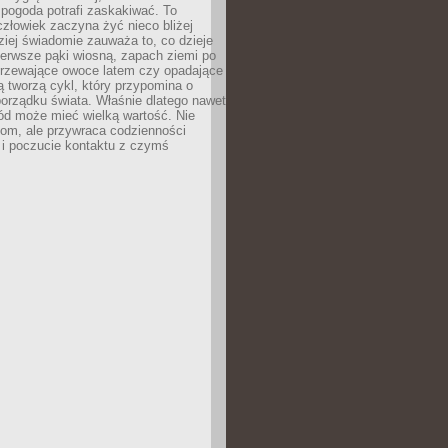
 pogoda potrafi zaskakiwać. To
człowiek zaczyna żyć nieco bliżej
dziej świadomie zauważa to, co dzieje
ierwsze pąki wiosną, zapach ziemi po
jrzewające owoce latem czy opadające
ią tworzą cykl, który przypomina o
orządku świata. Właśnie dlatego nawet
ród może mieć wielką wartość. Nie
dom, ale przywraca codzienności
 i poczucie kontaktu z czymś
.