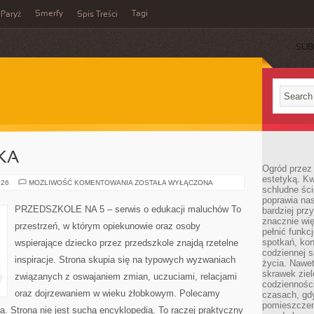
Smerfy
Tagi
Paryż
Spis Treści
SUB
KA
Ogród przez 
estetyką. Kw
EDUKACJA
026
MOŻLIWOŚĆ KOMENTOWANIA
ZOSTAŁA WYŁĄCZONA
schludne ści
I
NAUKA
poprawia nas
PRZEDSZKOLE NA 5 – serwis o edukacji maluchów To
bardziej prz
znacznie wię
przestrzeń, w którym opiekunowie oraz osoby
pełnić funkc
spotkań, kon
wspierające dziecko przez przedszkole znajdą rzetelne
codziennej s
inspiracje. Strona skupia się na typowych wyzwaniach
życia. Nawet
skrawek ziel
związanych z oswajaniem zmian, uczuciami, relacjami
codziennośc
oraz dojrzewaniem w wieku żłobkowym. Polecamy
czasach, gd
pomieszczen
ka. Strona nie jest suchą encyklopedią. To raczej praktyczny