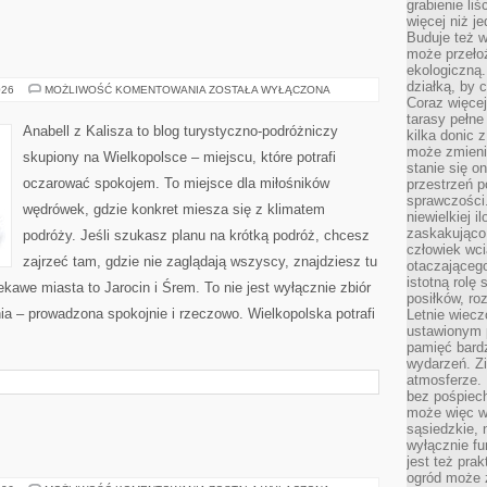
grabienie li
więcej niż j
Buduje też w
może przeło
ekologiczną
działką, by 
SWARZĘDZ
026
MOŻLIWOŚĆ KOMENTOWANIA
ZOSTAŁA WYŁĄCZONA
Coraz więcej
tarasy pełne
Anabell z Kalisza to blog turystyczno-podróżniczy
kilka donic 
może zmienić
skupiony na Wielkopolsce – miejscu, które potrafi
stanie się o
oczarować spokojem. To miejsce dla miłośników
przestrzeń p
sprawczości
wędrówek, gdzie konkret miesza się z klimatem
niewielkiej i
zaskakująco 
podróży. Jeśli szukasz planu na krótką podróż, chcesz
człowiek wc
zajrzeć tam, gdzie nie zaglądają wszyscy, znajdziesz tu
otaczająceg
istotną rolę
kawe miasta to Jarocin i Śrem. To nie jest wyłącznie zbiór
posiłków, ro
ia – prowadzona spokojnie i rzeczowo. Wielkopolska potrafi
Letnie wiecz
ustawionym p
pamięć bardz
wydarzeń. Zi
atmosferze. 
bez pośpiech
może więc wz
sąsiedzkie, 
wyłącznie f
jest też pr
ogród może z