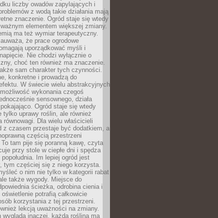
dku liczby owadów zapylających i
problemów z wodą takie działania mają
etne znaczenie. Ogród staje się wtedy
 ważnym elementem większej zmiany.
emią ma też wymiar terapeutyczny.
zauważa, że prace ogrodowe
pomagają uporządkować myśli i
napięcie. Nie chodzi wyłącznie o
czny, choć ten również ma znaczenie.
także sam charakter tych czynności.
e, konkretne i prowadzą do
fektu. W świecie wielu abstrakcyjnych
możliwość wykonania czegoś
jednocześnie sensownego, działa
pokajająco. Ogród staje się wtedy
 tylko uprawy roślin, ale również
 równowagi. Dla wielu właścicieli
 z czasem przestaje być dodatkiem, a
łnoprawną częścią przestrzeni
 To tam pije się poranną kawę, czyta
cuje przy stole w ciepłe dni i spędza
opołudnia. Im lepiej ogród jest
 tym częściej się z niego korzysta.
yśleć o nim nie tylko w kategorii rabat
ale także wygody. Miejsce do
dpowiednia ścieżka, odrobina cienia i
oświetlenie potrafią całkowicie
sób korzystania z tej przestrzeni.
ównież lekcją uważności na zmiany.
 wygląda inaczej, każda roślina ma