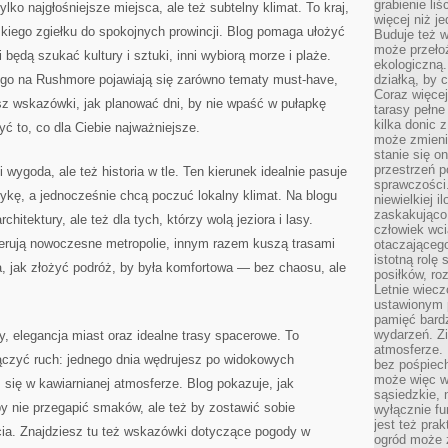
grabienie li
lko najgłośniejsze miejsca, ale też subtelny klimat. To kraj,
więcej niż j
kiego zgiełku do spokojnych prowincji. Blog pomaga ułożyć
Buduje też w
może przeło
będą szukać kultury i sztuki, inni wybiorą morze i plaże.
ekologiczną
tego na Rushmore pojawiają się zarówno tematy must-have,
działką, by 
Coraz więcej
iesz wskazówki, jak planować dni, by nie wpaść w pułapkę
tarasy pełne
kilka donic 
ć to, co dla Ciebie najważniejsze.
może zmienić
stanie się o
przestrzeń p
ygoda, ale też historia w tle. Ten kierunek idealnie pasuje
sprawczości
stykę, a jednocześnie chcą poczuć lokalny klimat. Na blogu
niewielkiej i
zaskakująco 
rchitektury, ale też dla tych, którzy wolą jeziora i lasy.
człowiek wc
ferują nowoczesne metropolie, innym razem kuszą trasami
otaczająceg
istotną rolę
, jak złożyć podróż, by była komfortowa — bez chaosu, ale
posiłków, ro
Letnie wiecz
ustawionym p
pamięć bardz
wydarzeń. Zi
y, elegancja miast oraz idealne trasy spacerowe. To
atmosferze. 
łączyć ruch: jednego dnia wędrujesz po widokowych
bez pośpiech
może więc wz
się w kawiarnianej atmosferze. Blog pokazuje, jak
sąsiedzkie, 
by nie przegapić smaków, ale też by zostawić sobie
wyłącznie f
jest też pr
cia. Znajdziesz tu też wskazówki dotyczące pogody w
ogród może z