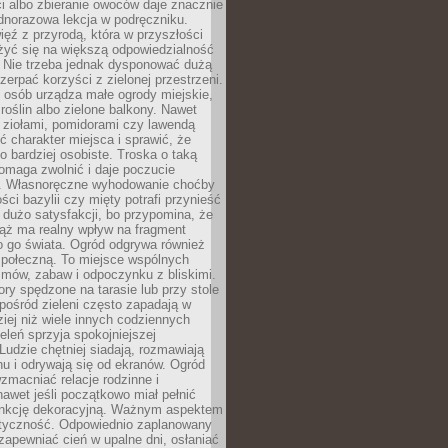
ści albo zbieranie owoców daje znacznie
ednorazowa lekcja w podręczniku.
ięź z przyrodą, która w przyszłości
żyć się na większą odpowiedzialność
. Nie trzeba jednak dysponować dużą
czerpać korzyści z zielonej przestrzeni.
 osób urządza małe ogrody miejskie,
 roślin albo zielone balkony. Nawet
z ziołami, pomidorami czy lawendą
 charakter miejsca i sprawić, że
no bardziej osobiste. Troska o taką
omaga zwolnić i daje poczucie
. Własnoręczne wyhodowanie choćby
lości bazylii czy mięty potrafi przynieść
dużo satysfakcji, bo przypomina, że
iąż ma realny wpływ na fragment
o go świata. Ogród odgrywa również
 społeczną. To miejsce wspólnych
zmów, zabaw i odpoczynku z bliskimi.
ory spędzone na tarasie lub przy stole
ośród zieleni często zapadają w
iej niż wiele innych codziennych
eleń sprzyja spokojniejszej
Ludzie chętniej siadają, rozmawiają
u i odrywają się od ekranów. Ogród
macniać relacje rodzinne i
nawet jeśli początkowo miał pełnić
unkcję dekoracyjną. Ważnym aspektem
aktyczność. Odpowiednio zaplanowany
apewniać cień w upalne dni, osłaniać