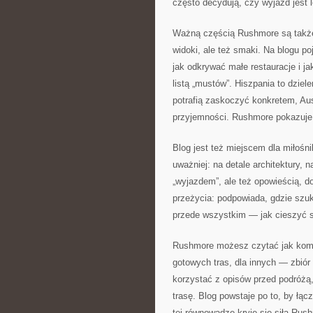
często decydują, czy wyjazd jest l
Ważną częścią Rushmore są także in
widoki, ale też smaki. Na blogu po
jak odkrywać małe restauracje i ja
listą „mustów”. Hiszpania to dziel
potrafią zaskoczyć konkretem, Aust
przyjemności. Rushmore pokazuje,
Blog jest też miejscem dla miłośni
uważniej: na detale architektury, n
„wyjazdem”, ale też opowieścią, 
przeżycia: podpowiada, gdzie szu
przede wszystkim — jak cieszyć s
Rushmore możesz czytać jak kompen
gotowych tras, dla innych — zbiór
korzystać z opisów przed podróżą,
trasę. Blog powstaje po to, by łą
tej równowadze kryje się siła Rus