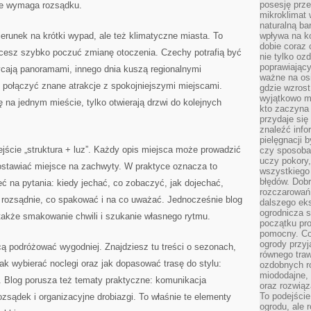
posesję prze
ale wymaga rozsądku.
mikroklimat
naturalną ba
runek na krótki wypad, ale też klimatyczne miasta. To
wpływa na k
dobie coraz 
 chcesz szybko poczuć zmianę otoczenia. Czechy potrafią być
nie tylko oz
poprawiający
ycają panoramami, innego dnia kuszą regionalnymi
ważne na osi
połączyć znane atrakcje z spokojniejszymi miejscami.
gdzie wzros
wyjątkowo 
 na jednym mieście, tylko otwierają drzwi do kolejnych
kto zaczyna 
przydaje się
znaleźć info
pielęgnacji b
jście „struktura + luz”. Każdy opis miejsca może prowadzić
czy sposoba
uczy pokory,
zostawiać miejsce na zachwyty. W praktyce oznacza to
wszystkiego 
błędów. Dob
eć na pytania: kiedy jechać, co zobaczyć, jak dojechać,
rozczarowań
 rozsądnie, co spakować i na co uważać. Jednocześnie blog
dalszego ek
ogrodnicza st
także smakowanie chwili i szukanie własnego rytmu.
początku pr
pomocny. Co
ogrody przyj
cą podróżować wygodniej. Znajdziesz tu treści o sezonach,
równego tra
 jak wybierać noclegi oraz jak dopasować trasę do stylu:
ozdobnych ro
miododajne, 
 Blog porusza też tematy praktyczne: komunikacja
oraz rozwią
To podejście
ozsądek i organizacyjne drobiazgi. To właśnie te elementy
ogrodu, ale 