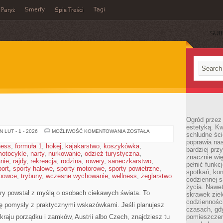
Smerfy
Tagi
Paryż
Spis Treści
SUB
Ogród przez 
estetyką. Kw
SŁOWACJA
 LUT - 1 - 2026
MOŻLIWOŚĆ KOMENTOWANIA
ZOSTAŁA
schludne ści
poprawia nas
ness
,
formuła 1
,
hokej
,
kajakarstwo
,
koszykówka
,
bardziej prz
otocykle
,
narty
,
nurkowanie
,
odzież turystyczna
,
znacznie wię
nie
,
rajdy
,
rekreacja
,
rodzina
,
rowery
,
saneczkarstwo
,
pełnić funkc
port
,
sporty halowe
,
sporty motorowe
,
sporty powietrzne
,
spotkań, kon
bowce
,
trybuny
,
wczesne wychowanie
,
wellness
,
żeglarstwo
codziennej s
życia. Nawet
óry powstał z myślą o osobach ciekawych świata. To
skrawek ziel
codziennośc
się pomysły z praktycznymi wskazówkami. Jeśli planujesz
czasach, gd
 kraju porządku i zamków, Austrii albo Czech, znajdziesz tu
pomieszczen