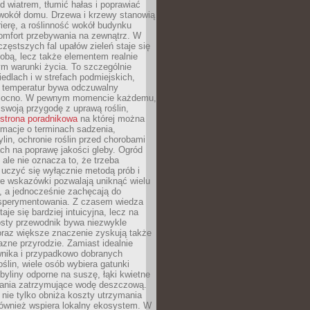
d wiatrem, tłumić hałas i poprawiać
 wokół domu. Drzewa i krzewy stanowią
rierę, a roślinność wokół budynku
omfort przebywania na zewnątrz. W
częstszych fal upałów zieleń staje się
dobą, lecz także elementem realnie
m warunki życia. To szczególnie
edlach i w strefach podmiejskich,
t temperatur bywa odczuwalny
mocno. W pewnym momencie każdemu,
swoją przygodę z uprawą roślin,
strona poradnikowa
na której można
rmacje o terminach sadzenia,
ylin, ochronie roślin przed chorobami
ch na poprawę jakości gleby. Ogród
 ale nie oznacza to, że trzeba
uczyć się wyłącznie metodą prób i
re wskazówki pozwalają uniknąć wielu
, a jednocześnie zachęcają do
sperymentowania. Z czasem wiedza
aje się bardziej intuicyjna, lecz na
osty przewodnik bywa niezwykle
raz większe znaczenie zyskują także
azne przyrodzie. Zamiast idealnie
wnika i przypadkowo dobranych
ślin, wiele osób wybiera gatunki
byliny odporne na suszę, łąki kwietne
zania zatrzymujące wodę deszczową.
 nie tylko obniża koszty utrzymania
również wspiera lokalny ekosystem. W