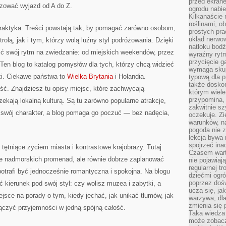
przed ekran
izować wyjazd od A do Z.
ogrodu nabi
Kilkanaście 
roślinami, o
raktyka. Treści powstają tak, by pomagać zarówno osobom,
prostych pra
układ nerwo
rolą, jak i tym, którzy wolą luźny styl podróżowania. Dzięki
natłoku bodź
ć swój rytm na zwiedzanie: od miejskich weekendów, przez
wyraźny rytm
przycięcie 
 Ten blog to katalog pomysłów dla tych, którzy chcą widzieć
wymaga skupi
yki. Ciekawe państwa to
Wielka Brytania
i Holandia.
typową dla 
także doskon
ć. Znajdziesz tu opisy miejsc, które zachwycają
którym wiele
przypomina,
urzekają lokalną kulturą. Są tu zarówno popularne atrakcje,
zakwitnie sz
ma swój charakter, a blog pomaga go poczuć — bez nadęcia,
oczekuje. Zi
warunków, n
pogoda nie z
lekcja bywa
spojrzeć ina
 tętniące życiem miasta i kontrastowe krajobrazy. Tutaj
Czasem wart
e nadmorskich promenad, ale równie dobrze zaplanować
nie pojawiaj
regularnej tr
otrafi być jednocześnie romantyczna i spokojna. Na blogu
dziećmi ogr
poprzez dośw
 kierunek pod swój styl: czy wolisz muzea i zabytki, a
uczą się, ja
ejsce na porady o tym, kiedy jechać, jak unikać tłumów, jak
warzywa, dla
zmienia się 
łączyć przyjemności w jedną spójną całość.
Taka wiedza 
może zobacz