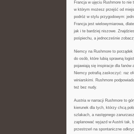
Francja w ujęciu Rushmore to nie ty
w którym możesz przejść od miejs
podróż w stylu przygodowym: jedni 
Francja jest wielowymiarowa, dla
jak i te bardziej niszowe. Znajdz
pośpiechu, a jednocześnie zobaczy
Niemcy na Rushmore to porządek i w
do osób, które lubią sprawną logi
pojawiają się inspiracje dla fanów a
Niemcy potrafią zaskoczyć: raz o
winiarskimi. Rushmore podpowiada
też bez nudy.
Austria w narracji Rushmore to gór
kierunek dla tych, którzy chcą po
szlakach, a następnego zanurzasz 
zaplanować wyjazd w Austrii tak, 
przestrzeń na spontaniczne odkry