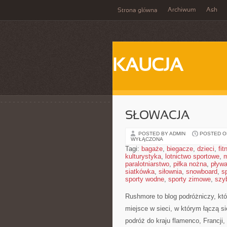
Archiwum
Ash
Strona główna
KAUCJA
SŁOWACJA
POSTED BY ADMIN
POSTED ON
WYŁĄCZONA
Tagi:
bagaże
,
biegacze
,
dzieci
,
fit
kulturystyka
,
lotnictwo sportowe
,
m
paralotniarstwo
,
piłka nożna
,
pływa
siatkówka
,
siłownia
,
snowboard
,
s
sporty wodne
,
sporty zimowe
,
szy
Rushmore to blog podróżniczy, kt
miejsce w sieci, w którym łączą 
podróż do kraju flamenco, Francji,