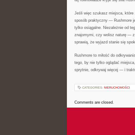
Jeśli więc szukasz miejsca, które
sposób praktyczny — Rushmore jest
tylko osiągalne. Niezależnie od t
znajomymi, czy wolisz naturę — zn
sprawią, że wyjazd stanie się spok
Rushmore to miłość do odkrywania 
tego, by nie tylko oglądać miejsca
sprytnie, odkrywaj więcej — i trak
CATEGORIES:
NIERUCHOMOŚCI
Comments are closed.