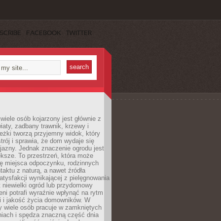
SCRIBE
FACEBOOK
TWITTER
wiele osób kojarzony jest głównie z
iaty, zadbany trawnik, krzewy i
eżki tworzą przyjemny widok, który
trój i sprawia, że dom wydaje się
yjazny. Jednak znaczenie ogrodu jest
ksze. To przestrzeń, która może
ję miejsca odpoczynku, rodzinnych
taktu z naturą, a nawet źródła
atysfakcji wynikającej z pielęgnowania
 niewielki ogród lub przydomowy
eni potrafi wyraźnie wpłynąć na rytm
i i jakość życia domowników. W
y wiele osób pracuje w zamkniętych
iach i spędza znaczną część dnia