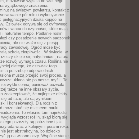
em, możliwość wyjścia do własnego
era wyjątkowego znaczenia.
minut na świeżym powietrzu, kontakt z
bserwowanie pór roku i wykonywanie
c pielęgnacyjnych działa kojąco na
wy. Człowiek odrywa się od cyfrowego
ców i wraca do czynności, które mają
 i naturalne tempo. Podlanie roślin,
gałęzi czy posadzenie nowych sadzonek
enia, ale nie wiąże się z presją
pracy zawodowej. Ogród może być
ałą szkołą cierpliwości. W świecie, w
 rzeczy dzieje się natychmiast, natura
 że rozwój wymaga czasu. Roślina nie
ybciej dlatego, że człowiek tego
emia potrzebuje odpowiednich
asiona muszą przejść swój proces, a
awsze układa się po naszej myśli. Ta
 niezwykle cenna, ponieważ pozwala
czej także na inne obszary życia.
o zaakceptować, że najlepsze efekty
ą się od razu, ale są wynikiem
oski i konsekwencji. Dla rodzin z
ód może stać się miejscem nauki
iadczenie. To właśnie tam najmłodsi
k wygląda wzrost roślin, skąd biorą się
czego pszczoły są potrzebne i jak
przyroda wraz z kolejnymi porami roku.
nie jest abstrakcyjna, bo dziecko
yć ją na własne oczy. Wspólne sianie,