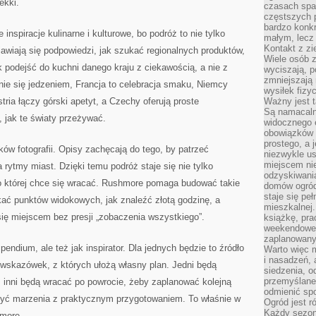
ekki.
czasach spa
częstszych 
bardzo konkr
spiracje kulinarne i kulturowe, bo podróż to nie tylko
małym, lecz
Kontakt z zi
jawiają się podpowiedzi, jak szukać regionalnych produktów,
Wiele osób 
k podejść do kuchni danego kraju z ciekawością, a nie z
wyciszają, 
zmniejszają 
enie się jedzeniem, Francja to celebracja smaku, Niemcy
wysiłek fizy
ria łączy górski apetyt, a Czechy oferują proste
Ważny jest 
Są namacaln
 jak te światy przeżywać.
widocznego e
obowiązków 
prostego, a 
ków fotografii. Opisy zachęcają do tego, by patrzeć
niezwykle us
miejscem nie
a rytmy miast. Dzięki temu podróż staje się nie tylko
odzyskiwania
do której chce się wracać. Rushmore pomaga budować takie
domów ogród
staje się pe
kać punktów widokowych, jak znaleźć złotą godzinę, a
mieszkalnej.
ię miejscem bez presji „zobaczenia wszystkiego”.
książkę, pra
weekendowe p
zaplanowany,
dium, ale też jak inspirator. Dla jednych będzie to źródło
Warto więc m
i nasadzeń, 
 wskazówek, z których ułożą własny plan. Jedni będą
siedzenia, o
przemyślane 
 inni będą wracać po powrocie, żeby zaplanować kolejną
odmienić spo
czyć marzenia z praktycznym przygotowaniem. To właśnie w
Ogród jest r
Każdy sezon
hmore.