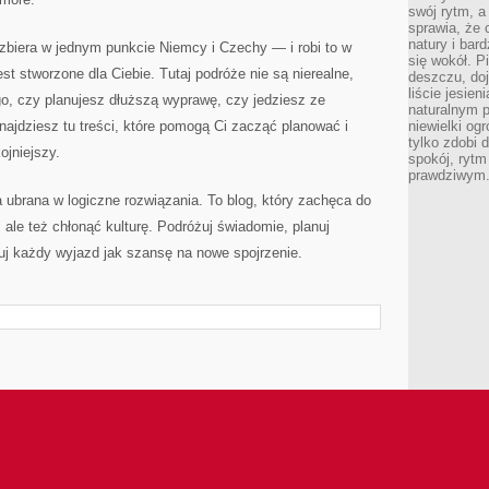
swój rytm, a
sprawia, że 
natury i bar
 zbiera w jednym punkcie Niemcy i Czechy — i robi to w
się wokół. P
 stworzone dla Ciebie. Tutaj podróże nie są nierealne,
deszczu, do
liście jesien
ego, czy planujesz dłuższą wyprawę, czy jedziesz ze
naturalnym p
ajdziesz tu treści, które pomogą Ci zacząć planować i
niewielki og
tylko zdobi 
ojniejszy.
spokój, rytm
prawdziwym
ubrana w logiczne rozwiązania. To blog, który zachęca do
, ale też chłonąć kulturę. Podróżuj świadomie, planuj
tuj każdy wyjazd jak szansę na nowe spojrzenie.