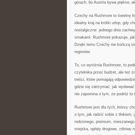
górach, bo Austria bywa piękna, 
Czechy na Rushmore to świetny kie
idealny kraj na krótki urlop, gdy
nostalgiczne: jednego dnia zachw
smakami. Rushmore pokazuje, jak 
Dzięki temu Czechy nie kończą się
regionów.
To, co wyróżnia Rushmore, to pode
czytelnika przez budżet, ale też 
treści, które pomagają odpowiedzi
gdzie się zatrzymać, jak wydawać
nie zapomina o tym, że podróż to 
Rushmore jest dla tych, którzy ch
o tym, jak radzić sobie z tłokiem,
rodzinnego, premium, mieszanego.
miejska, opłaty drogowe, zdrowy r