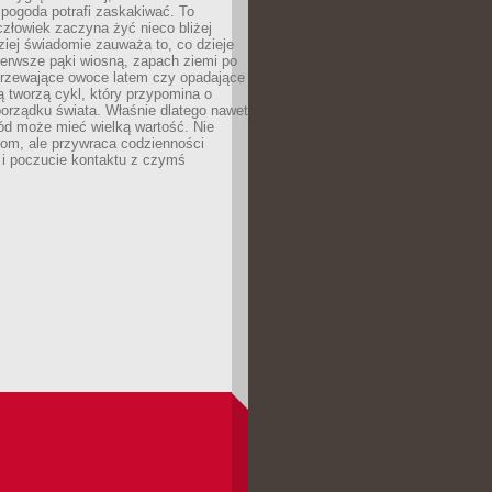
 pogoda potrafi zaskakiwać. To
człowiek zaczyna żyć nieco bliżej
dziej świadomie zauważa to, co dzieje
ierwsze pąki wiosną, zapach ziemi po
jrzewające owoce latem czy opadające
ią tworzą cykl, który przypomina o
orządku świata. Właśnie dlatego nawet
ród może mieć wielką wartość. Nie
dom, ale przywraca codzienności
 i poczucie kontaktu z czymś
.