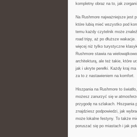
kompletny obraz na to, jak zorgan
Na Rushmore najważniejsze jest p
które lubią mieć wszystko pod kont
temu każdy czytelnik może znaleź
road tripy, aż po dłuższe wakacje.
więcej niż tylko turystyczne klas
Rushmore stawia na wielowątkowoś
architekturą, ale też takie, które 
jak i ukryte perełki. Każdy kraj 
za to z nastawieniem na komfort.
Hiszpania na Rushmore to światło,
możesz zanurzyć się w atmosferz
przygodę na szlakach. Hiszpania p
znajdziesz podpowiedzi, jak wybrać
może lokalne festyny. To także mi
poruszać się po miastach i jak po