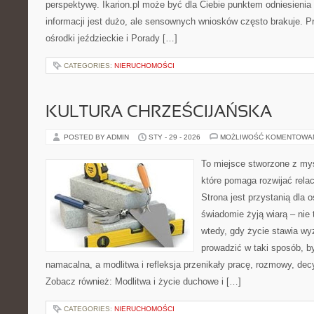
perspektywę. Ikarion.pl może być dla Ciebie punktem odniesienia
informacji jest dużo, ale sensownych wniosków często brakuje. Pr
ośrodki jeździeckie i Porady […]
CATEGORIES:
NIERUCHOMOŚCI
KULTURA CHRZEŚCIJAŃSKA
POSTED BY ADMIN
STY - 29 - 2026
MOŻLIWOŚĆ KOMENTOWA
To miejsce stworzone z myś
które pomaga rozwijać rela
Strona jest przystanią dla o
świadomie żyją wiarą – nie 
wtedy, gdy życie stawia wyz
prowadzić w taki sposób, b
namacalna, a modlitwa i refleksja przenikały pracę, rozmowy, decyz
Zobacz również: Modlitwa i życie duchowe i […]
CATEGORIES:
NIERUCHOMOŚCI