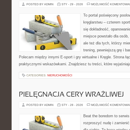
POSTED BY ADMIN
STY - 29 - 2026
MOŻLIWOŚĆ KOMENTOWA
To portal poświęcony poolow
kręglarstwu – czterem sport
się dokładność, opanowanie
miejsce powstało dla osób, 
ale też dla tych, którzy mie
trening, pewniejszą grę i ba
Polecam między innymi E-sport i gry wirtualne i Kręgle. Strona 
praktycznymi wskazówkami. Znajdziesz tu treści, które wyjaśniaj
CATEGORIES:
NIERUCHOMOŚCI
PIELĘGNACJA CERY WRAŻLIWEJ
POSTED BY ADMIN
STY - 28 - 2026
MOŻLIWOŚĆ KOMENTOWA
Beat the boredom to serwis
rozproszyć nudę i zamienić
dla siebie. To baza wiedzy