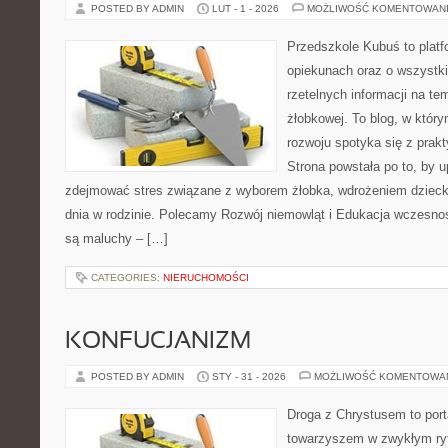
POSTED BY ADMIN
LUT - 1 - 2026
MOŻLIWOŚĆ KOMENTOWAN
Przedszkole Kubuś to plat
opiekunach oraz o wszystki
rzetelnych informacji na tem
żłobkowej. To blog, w który
rozwoju spotyka się z pra
Strona powstała po to, by 
zdejmować stres związane z wyborem żłobka, wdrożeniem dziecka
dnia w rodzinie. Polecamy Rozwój niemowląt i Edukacja wczesno
są maluchy – […]
CATEGORIES:
NIERUCHOMOŚCI
KONFUCJANIZM
POSTED BY ADMIN
STY - 31 - 2026
MOŻLIWOŚĆ KOMENTOWA
Droga z Chrystusem to porta
towarzyszem w zwykłym ryt