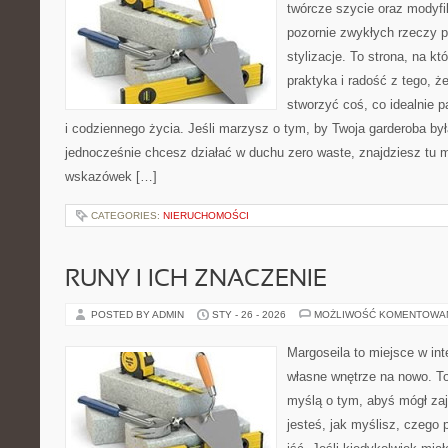
twórcze szycie oraz modyfi
pozornie zwykłych rzeczy 
stylizacje. To strona, na któ
praktyka i radość z tego, 
stworzyć coś, co idealnie p
i codziennego życia. Jeśli marzysz o tym, by Twoja garderoba by
jednocześnie chcesz działać w duchu zero waste, znajdziesz tu m
wskazówek […]
CATEGORIES:
NIERUCHOMOŚCI
RUNY I ICH ZNACZENIE
POSTED BY ADMIN
STY - 26 - 2026
MOŻLIWOŚĆ KOMENTOWA
Margoseila to miejsce w in
własne wnętrze na nowo. To 
myślą o tym, abyś mógł zaj
jesteś, jak myślisz, czego 