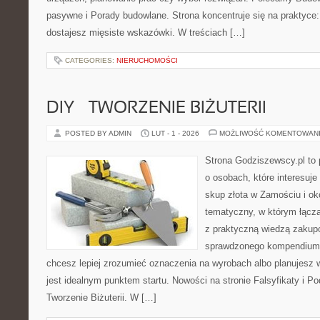
pasywne i Porady budowlane. Strona koncentruje się na praktyce
dostajesz mięsiste wskazówki. W treściach […]
CATEGORIES:
NIERUCHOMOŚCI
DIY – TWORZENIE BIŻUTERII
POSTED BY ADMIN
LUT - 1 - 2026
MOŻLIWOŚĆ KOMENTOWAN
Strona Godziszewscy.pl to 
o osobach, które interesuje
skup złota w Zamościu i oko
tematyczny, w którym łączą
z praktyczną wiedzą zakup
sprawdzonego kompendium p
chcesz lepiej zrozumieć oznaczenia na wyrobach albo planujesz wy
jest idealnym punktem startu. Nowości na stronie Falsyfikaty i Pod
Tworzenie Biżuterii. W […]