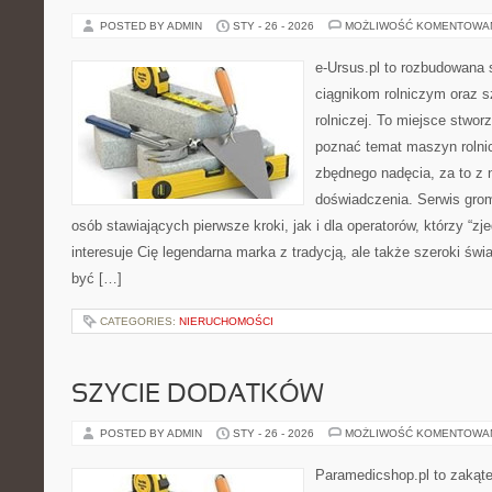
POSTED BY ADMIN
STY - 26 - 2026
MOŻLIWOŚĆ KOMENTOWA
e-Ursus.pl to rozbudowana 
ciągnikom rolniczym oraz s
rolniczej. To miejsce stwor
poznać temat maszyn rolni
zbędnego nadęcia, za to z 
doświadczenia. Serwis grom
osób stawiających pierwsze kroki, jak i dla operatorów, którzy “zje
interesuje Cię legendarna marka z tradycją, ale także szeroki świ
być […]
CATEGORIES:
NIERUCHOMOŚCI
SZYCIE DODATKÓW
POSTED BY ADMIN
STY - 26 - 2026
MOŻLIWOŚĆ KOMENTOWA
Paramedicshop.pl to zakąte