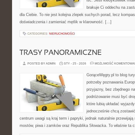
iść. Jeśli kiedykolwiek mia
brakuje Ci oddechu na zast
dla Ciebie. To nie jest kolejna zlepek suchych porad, lecz komp
doświadczenia i zamieniać mętlik w klarowność. […]
CATEGORIES:
NIERUCHOMOŚCI
TRASY PANORAMICZNE
POSTED BY ADMIN
STY - 25 - 2026
MOŻLIWOŚĆ KOMENTOWA
GorąceWęgry.pl to blog tury
potrzeby poznawania Euro
przyjazny, bez zbędnego na
podróżowanie musi być drog
które lubią układać wyjazdy
jednocześnie chcą zostawi
centrum uwagi są kraj term i papryki, jednak naturalnie przewijają 
mostów, piwa i zamków oraz Republika Słowacka. To właśnie ta c