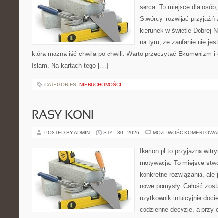
serca. To miejsce dla osób,
Stwórcy, rozwijać przyjaźń
kierunek w świetle Dobrej N
na tym, że zaufanie nie jes
którą można iść chwila po chwili. Warto przeczytać Ekumenizm i di
Islam. Na kartach tego […]
CATEGORIES:
NIERUCHOMOŚCI
RASY KONI
POSTED BY ADMIN
STY - 30 - 2026
MOŻLIWOŚĆ KOMENTOWA
Ikarion.pl to przyjazna witr
motywacją. To miejsce stwo
konkretne rozwiązania, ale
nowe pomysły. Całość zost
użytkownik intuicyjnie docie
codzienne decyzje, a przy 