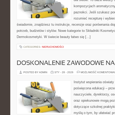
kompozycjach aromatycznyc
paznokci. Jeśli szukasz po
rozumieć recepturę i wybier
świadomie, znajdziesz tu instrukcje, recenzje oraz porównania 
potrzeb, budżetów i stylów. Nowe kategorie to Składniki Kosmetycz
Dermokosmetyki. W świecie beauty łatwo się […]
CATEGORIES:
NIERUCHOMOŚCI
DOSKONALENIE ZAWODOWE NAU
POSTED BY ADMIN
STY - 28 - 2026
MOŻLIWOŚĆ KOMENTOWA
Instytut wspierania oświaty
poświęcona edukacji – prze
nauczyciele, dyrektorzy, os
oraz opiekunowie mogą poz
dotyczące szkolnej praktyki
myślą o tym, by ułatwiać p