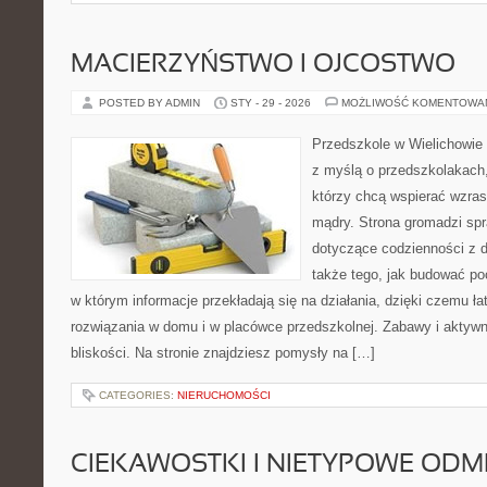
MACIERZYŃSTWO I OJCOSTWO
POSTED BY ADMIN
STY - 29 - 2026
MOŻLIWOŚĆ KOMENTOWA
Przedszkole w Wielichowie t
z myślą o przedszkolakach,
którzy chcą wspierać wzras
mądry. Strona gromadzi sp
dotyczące codzienności z d
także tego, jak budować poc
w którym informacje przekładają się na działania, dzięki czemu ł
rozwiązania w domu i w placówce przedszkolnej. Zabawy i aktywn
bliskości. Na stronie znajdziesz pomysły na […]
CATEGORIES:
NIERUCHOMOŚCI
CIEKAWOSTKI I NIETYPOWE ODM