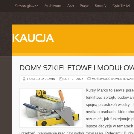
Archiwum
Ash
Smerfy
Strona główna
Paryż
Spis Treści
KAUCJA
DOMY SZKIELETOWE I MODUŁO
POSTED BY ADMIN
LUT - 2 - 2026
MOŻLIWOŚĆ KOMENTOWAN
Kursy Marko to serwis pora
forkliftów, sprzętu budowla
spójną przestrzeń wiedzy. 
myślą o osobach, które chc
rozumieć, jak funkcjonuje 
lepsze decyzje w tematach 
urządzeń, planowanie prac czy wybór rozwiązań. Polecamy Budo