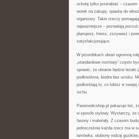
ochotę tylko przerabiać – czasem
worek na zakupy, opaskę do włos
organizery. Takie rzeczy pomagają 
najważniejsze – pozwalają poczuć,
planujesz, tniesz, zszywasz i pow
satysfakcjonujące.
W przeróbkach ubrań ogromną rolę 
„standardowe rozmiary” często b
sprawić, że ubranie będzie leżało 
podkreślona, biodra bez ucisku. M
podkreślają to, co lubisz w swojej
ruchu.
Paramedicshop.pl pokazuje też, 
w sposób stylowy. Wystarczy, że d
fasony i materiały. Z czasem budu
jednocześnie każda rzecz ma w so
lamówka, ulubiony rodzaj guzików,