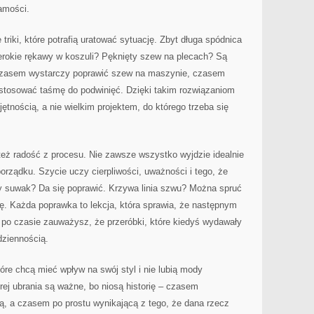
amości.
 triki, które potrafią uratować sytuację. Zbyt długa spódnica
rokie rękawy w koszuli? Pęknięty szew na plecach? Są
 Czasem wystarczy poprawić szew na maszynie, czasem
stosować taśmę do podwinięć. Dzięki takim rozwiązaniom
jętnością, a nie wielkim projektem, do którego trzeba się
eż radość z procesu. Nie zawsze wszystko wyjdzie idealnie
orządku. Szycie uczy cierpliwości, uważności i tego, że
ty suwak? Da się poprawić. Krzywa linia szwu? Można spruć
ię. Każda poprawka to lekcja, która sprawia, że następnym
 po czasie zauważysz, że przeróbki, które kiedyś wydawały
dziennością.
óre chcą mieć wpływ na swój styl i nie lubią mody
rej ubrania są ważne, bo niosą historię – czasem
, a czasem po prostu wynikającą z tego, że dana rzecz