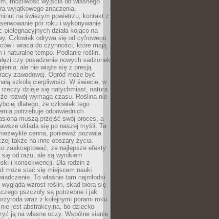
em, możliwość wyjścia do własnego
era wyjątkowego znaczenia.
minut na świeżym powietrzu, kontakt z
bserwowanie pór roku i wykonywanie
c pielęgnacyjnych działa kojąco na
wy. Człowiek odrywa się od cyfrowego
ców i wraca do czynności, które mają
 i naturalne tempo. Podlanie roślin,
gałęzi czy posadzenie nowych sadzonek
enia, ale nie wiąże się z presją
pracy zawodowej. Ogród może być
ałą szkołą cierpliwości. W świecie, w
 rzeczy dzieje się natychmiast, natura
 że rozwój wymaga czasu. Roślina nie
ybciej dlatego, że człowiek tego
emia potrzebuje odpowiednich
asiona muszą przejść swój proces, a
awsze układa się po naszej myśli. Ta
 niezwykle cenna, ponieważ pozwala
czej także na inne obszary życia.
o zaakceptować, że najlepsze efekty
ą się od razu, ale są wynikiem
oski i konsekwencji. Dla rodzin z
ód może stać się miejscem nauki
iadczenie. To właśnie tam najmłodsi
k wygląda wzrost roślin, skąd biorą się
czego pszczoły są potrzebne i jak
przyroda wraz z kolejnymi porami roku.
nie jest abstrakcyjna, bo dziecko
yć ją na własne oczy. Wspólne sianie,