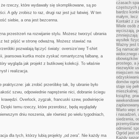
czasach spa
ę, że rzeczy, które wydawały się skomplikowane, są po
częstszych 
bardzo konkr
i. A gdy zrobisz to raz, drugi raz jest już łatwiej. W ten
małym, lecz
ść siebie, a ona jest bezcenna.
Kontakt z zi
Wiele osób 
wyciszają, 
zna przestrzeń na rozwijanie stylu. Możesz tworzyć ubrania
zmniejszają 
wysiłek fizy
z też pójść w stronę odważną. Możesz stawiać na
Ważny jest 
zeróbki pozwalają łączyć światy: oversize’owy T-shirt
Są namacaln
widocznego e
lii, jeansowa kurtka może zyskać romantyczną falbanę, a
obowiązków 
prostego, a 
ry wygląda jak projekt z butikowej kolekcji. To właśnie
niezwykle us
sł i realizacja.
miejscem nie
odzyskiwania
domów ogród
ie praktyczne: jak zrobić przeróbkę tak, by ubranie było
staje się pe
mieszkalnej.
 jakość szwu, odpowiednie naprężenie nici, dobranie ściegu
książkę, pra
 krawędzi. Overlock, zygzak, francuski szew, podwinięcie
weekendowe p
zaplanowany,
 Dzięki temu rzeczy, które przerobisz, będą wyglądały
Warto więc m
 pierwszym dniu noszenia, ale również po wielu tygodniach,
i nasadzeń, 
siedzenia, o
przemyślane 
odmienić spo
Ogród jest r
acja dla tych, którzy lubią projekty „od zera”. Nie każdy ma
Każdy sezon