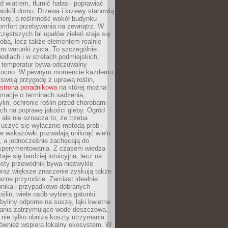
d wiatrem, tłumić hałas i poprawiać
 wokół domu. Drzewa i krzewy stanowią
rierę, a roślinność wokół budynku
omfort przebywania na zewnątrz. W
częstszych fal upałów zieleń staje się
dobą, lecz także elementem realnie
m warunki życia. To szczególnie
edlach i w strefach podmiejskich,
t temperatur bywa odczuwalny
mocno. W pewnym momencie każdemu,
swoją przygodę z uprawą roślin,
strona poradnikowa
na której można
rmacje o terminach sadzenia,
ylin, ochronie roślin przed chorobami
ch na poprawę jakości gleby. Ogród
 ale nie oznacza to, że trzeba
uczyć się wyłącznie metodą prób i
re wskazówki pozwalają uniknąć wielu
, a jednocześnie zachęcają do
sperymentowania. Z czasem wiedza
aje się bardziej intuicyjna, lecz na
osty przewodnik bywa niezwykle
raz większe znaczenie zyskują także
azne przyrodzie. Zamiast idealnie
wnika i przypadkowo dobranych
ślin, wiele osób wybiera gatunki
byliny odporne na suszę, łąki kwietne
zania zatrzymujące wodę deszczową.
 nie tylko obniża koszty utrzymania
również wspiera lokalny ekosystem. W