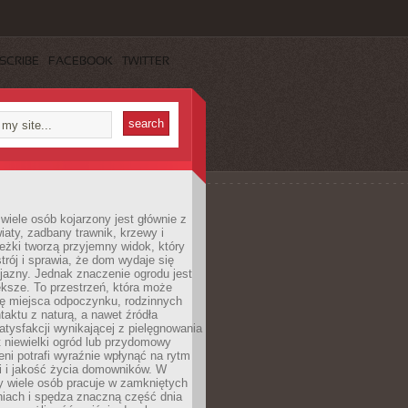
SCRIBE
FACEBOOK
TWITTER
wiele osób kojarzony jest głównie z
iaty, zadbany trawnik, krzewy i
eżki tworzą przyjemny widok, który
trój i sprawia, że dom wydaje się
yjazny. Jednak znaczenie ogrodu jest
ksze. To przestrzeń, która może
ję miejsca odpoczynku, rodzinnych
taktu z naturą, a nawet źródła
atysfakcji wynikającej z pielęgnowania
 niewielki ogród lub przydomowy
eni potrafi wyraźnie wpłynąć na rytm
i i jakość życia domowników. W
y wiele osób pracuje w zamkniętych
iach i spędza znaczną część dnia