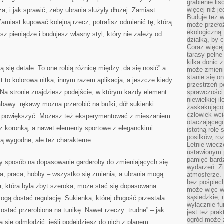
grabienie li
więcej niż j
, i jak sprawić, żeby ubrania służyły dłużej. Zamiast
Buduje też w
amiast kupować kolejną rzecz, potrafisz odmienić tę, którą
może przeło
ekologiczną
z pieniądze i budujesz własny styl, który nie zależy od
działką, by 
Coraz więcej
tarasy pełne
kilka donic 
 się detale. To one robią różnicę między „da się nosić” a
może zmienić
stanie się o
 to kolorowa nitka, innym razem aplikacja, a jeszcze kiedy
przestrzeń p
. Na stronie znajdziesz podejście, w którym każdy element
sprawczości
niewielkiej i
bawy: rękawy można przerobić na bufki, dół sukienki
zaskakująco 
człowiek wc
a powiększyć. Możesz też eksperymentować z mieszaniem
otaczająceg
 z koronką, a nawet elementy sportowe z eleganckimi
istotną rolę
posiłków, ro
są wygodne, ale też charakterne.
Letnie wiecz
ustawionym p
pamięć bardz
tny sposób na dopasowanie garderoby do zmieniających się
wydarzeń. Zi
ia, praca, hobby – wszystko się zmienia, a ubrania mogą
atmosferze. 
bez pośpiech
a, która była zbyt szeroka, może stać się dopasowana.
może więc wz
sąsiedzkie, 
ogą dostać regulację. Sukienka, której długość przestała
wyłącznie f
stać przerobiona na tunikę. Nawet rzeczy „trudne” – jak
jest też pr
ogród może z
a się odmłodzić, jeśli podejdziesz do nich z planem.