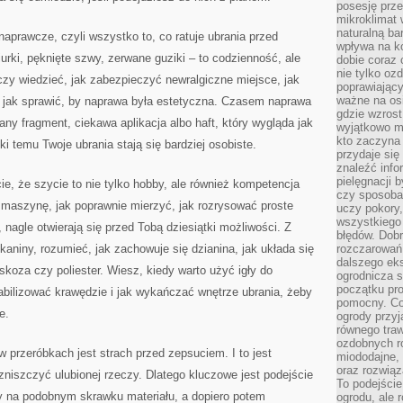
posesję prze
mikroklimat
naturalną ba
prawcze, czyli wszystko to, co ratuje ubrania przed
wpływa na k
urki, pęknięte szwy, zerwane guziki – to codzienność, ale
dobie coraz 
nie tylko oz
zy wiedzieć, jak zabezpieczyć newralgiczne miejsce, jak
poprawiający
ważne na osi
 i jak sprawić, by naprawa była estetyczna. Czasem naprawa
gdzie wzros
y fragment, ciekawa aplikacja albo haft, który wygląda jak
wyjątkowo 
kto zaczyna 
i temu Twoje ubrania stają się bardziej osobiste.
przydaje się
znaleźć info
pielęgnacji b
e, że szycie to nie tylko hobby, ale również kompetencja
czy sposoba
ć maszynę, jak poprawnie mierzyć, jak rozrysować proste
uczy pokory,
wszystkiego 
 nagle otwierają się przed Tobą dziesiątki możliwości. Z
błędów. Dob
niny, rozumieć, jak zachowuje się dzianina, jak układa się
rozczarowań
dalszego ek
wiskoza czy poliester. Wiesz, kiedy warto użyć igły do
ogrodnicza st
początku pr
tabilizować krawędzie i jak wykańczać wnętrze ubrania, żeby
pomocny. Co
e.
ogrody przyj
równego tra
ozdobnych ro
w przeróbkach jest strach przed zepsuciem. I to jest
miododajne, 
oraz rozwią
 zniszczyć ulubionej rzeczy. Dlatego kluczowe jest podejście
To podejście
by na podobnym skrawku materiału, a dopiero potem
ogrodu, ale 