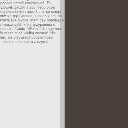
 pogoda potrafi zaskakiwać. To
człowiek zaczyna żyć nieco bliżej
dziej świadomie zauważa to, co dzieje
ierwsze pąki wiosną, zapach ziemi po
jrzewające owoce latem czy opadające
ią tworzą cykl, który przypomina o
orządku świata. Właśnie dlatego nawet
ród może mieć wielką wartość. Nie
dom, ale przywraca codzienności
 i poczucie kontaktu z czymś
.