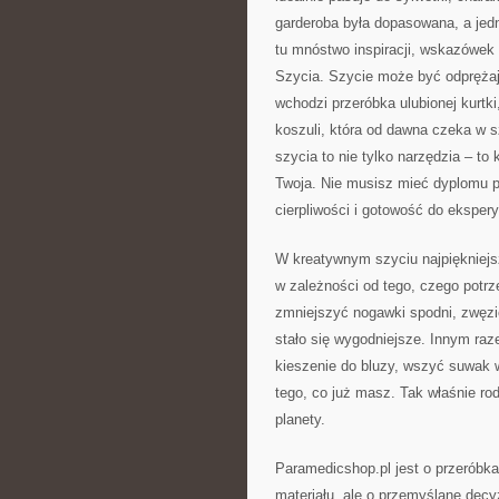
garderoba była dopasowana, a jed
tu mnóstwo inspiracji, wskazówek
Szycia. Szycie może być odprężaj
wchodzi przeróbka ulubionej kurtk
koszuli, która od dawna czeka w 
szycia to nie tylko narzędzia – to
Twoja. Nie musisz mieć dyplomu p
cierpliwości i gotowość do ekspe
W kreatywnym szyciu najpiękniejsz
w zależności od tego, czego potr
zmniejszyć nogawki spodni, zwęzić
stało się wygodniejsze. Innym ra
kieszenie do bluzy, wszyć suwak 
tego, co już masz. Tak właśnie rod
planety.
Paramedicshop.pl jest o przeróbka
materiału, ale o przemyślane decyz