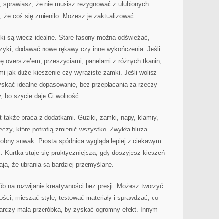
ia, sprawiasz, że nie musisz rezygnować z ulubionych
, że coś się zmieniło. Możesz je zaktualizować.
óbki są wręcz idealne. Stare fasony można odświeżać,
rzyki, dodawać nowe rękawy czy inne wykończenia. Jeśli
ię oversize’em, przeszyciami, panelami z różnych tkanin,
i jak duże kieszenie czy wyraziste zamki. Jeśli wolisz
yskać idealne dopasowanie, bez przepłacania za rzeczy
, bo szycie daje Ci wolność.
także praca z dodatkami. Guziki, zamki, napy, klamry,
eczy, które potrafią zmienić wszystko. Zwykła bluza
dobny suwak. Prosta spódnica wygląda lepiej z ciekawym
 Kurtka staje się praktyczniejsza, gdy doszyjesz kieszeń
ają, że ubrania są bardziej przemyślane.
b na rozwijanie kreatywności bez presji. Możesz tworzyć
ości, mieszać style, testować materiały i sprawdzać, co
arczy mała przeróbka, by zyskać ogromny efekt. Innym