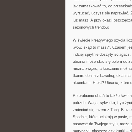
jak zamaskować to, co przeszkadza
wyrzucać, uczysz się naprawiać. Z
już masz. A przy okazji oszczędzas
sezonowych trendów.
W świecie kreatywnego szycia liczą
„wow, skąd to masz?”. Czasem jest
indziej sprytnie doszyty ściągacz
ubrania może stać się polem do za
można zwęzić, a kieszenie możn
tkanin: denim z bawełną, dzianina
akcentami. Efekt? Ubrania, które 
Przerabianie ubrań to także świe
potrzeb. Waga, sylwetka, tryb życ
zmieniać się razem z Tobą. Bluzk
Spodnie, które uciskają w pasie, m
pasować do Twojego stylu, może zo
marynarki, płaszcze czy kurtki – d