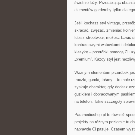
świetnie leży. Przerabiając ubran
elementów garderoby tylko dlatego
Jeśli kochasz styl vintage, przer
skracać, zwężać, zmieniać kołnie
lubisz streetwear, możesz bawić s
kontrastowymi wstawkami i detalam
klasykę – przeróbki pomogą Ci uz
„premium”. Każdy styl jest możliwy
Ważnym elementem przeróbek jest 
troczki, gumki, taśmy – to małe rz
zyskuje charakter, gdy dodasz oz
guzikiem i dopracowanym paskiem.
na telefon. Takie szczegóły sprawi
Paramedicshop.pl to również sposó
projekty na różnym poziomie trudn
naprawdę Ci pasuje. Czasem wyst