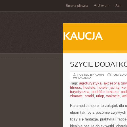
Archiwum
Ash
Strona główna
KAUCJA
SZYCIE DODATK
POSTED BY ADMIN
POSTED ON
WYŁĄCZONA
Tagi:
agroturystyka
,
akcesoria tur
fitness
,
hostele
,
hotele
,
jachty
,
ke
turystyczna
,
podróże lotnicze
,
pod
zimowe
,
statki
,
urlop
,
wakacje
,
we
Paramedicshop.pl to zakątek dla 
ubrań tak, by z pozornie zwykłych 
liczy się fantazja, praktyka i ra
idealnie pasuje do sylwetki, chara