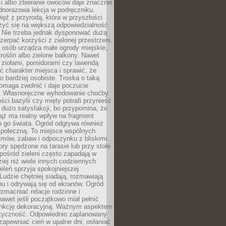
ści albo zbieranie owoców daje znacznie
ednorazowa lekcja w podręczniku.
ięź z przyrodą, która w przyszłości
żyć się na większą odpowiedzialność
. Nie trzeba jednak dysponować dużą
czerpać korzyści z zielonej przestrzeni.
 osób urządza małe ogrody miejskie,
 roślin albo zielone balkony. Nawet
z ziołami, pomidorami czy lawendą
 charakter miejsca i sprawić, że
no bardziej osobiste. Troska o taką
omaga zwolnić i daje poczucie
. Własnoręczne wyhodowanie choćby
lości bazylii czy mięty potrafi przynieść
dużo satysfakcji, bo przypomina, że
iąż ma realny wpływ na fragment
o go świata. Ogród odgrywa również
 społeczną. To miejsce wspólnych
zmów, zabaw i odpoczynku z bliskimi.
ory spędzone na tarasie lub przy stole
ośród zieleni często zapadają w
iej niż wiele innych codziennych
eleń sprzyja spokojniejszej
Ludzie chętniej siadają, rozmawiają
u i odrywają się od ekranów. Ogród
macniać relacje rodzinne i
nawet jeśli początkowo miał pełnić
unkcję dekoracyjną. Ważnym aspektem
aktyczność. Odpowiednio zaplanowany
apewniać cień w upalne dni, osłaniać