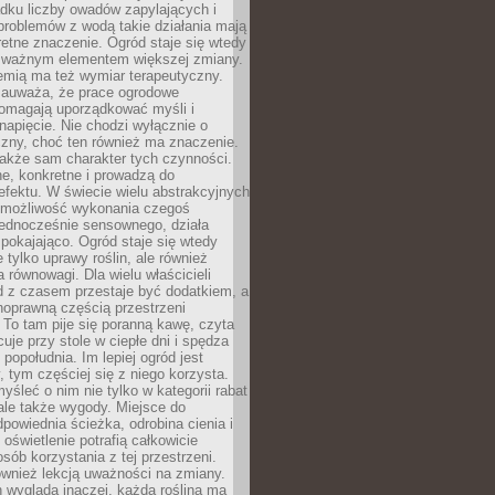
dku liczby owadów zapylających i
problemów z wodą takie działania mają
etne znaczenie. Ogród staje się wtedy
 ważnym elementem większej zmiany.
emią ma też wymiar terapeutyczny.
zauważa, że prace ogrodowe
pomagają uporządkować myśli i
napięcie. Nie chodzi wyłącznie o
czny, choć ten również ma znaczenie.
także sam charakter tych czynności.
e, konkretne i prowadzą do
fektu. W świecie wielu abstrakcyjnych
możliwość wykonania czegoś
jednocześnie sensownego, działa
pokajająco. Ogród staje się wtedy
 tylko uprawy roślin, ale również
 równowagi. Dla wielu właścicieli
 z czasem przestaje być dodatkiem, a
łnoprawną częścią przestrzeni
 To tam pije się poranną kawę, czyta
cuje przy stole w ciepłe dni i spędza
opołudnia. Im lepiej ogród jest
 tym częściej się z niego korzysta.
yśleć o nim nie tylko w kategorii rabat
ale także wygody. Miejsce do
dpowiednia ścieżka, odrobina cienia i
oświetlenie potrafią całkowicie
sób korzystania z tej przestrzeni.
ównież lekcją uważności na zmiany.
 wygląda inaczej, każda roślina ma