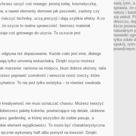
swój rytm, a
 chcesz uszyć coś nowego: prostą torbę, kosmetyczkę,
sprawia, że 
ów, a nawet elementy domowe jak poszewki, zasłony czy
natury i bar
się wokół. P
ćwiczyć technikę, uczą precyzji i dają szybkie efekty. A co
deszczu, do
 że szycie to realna sprawczość: bierzesz materiał,
liście jesien
naturalnym p
staje coś gotowego do użycia. To uczucie jest
niewielki og
tylko zdobi 
spokój, rytm
prawdziwym
odgrywa też dopasowanie. Każde ciało jest inne, dlatego
ywają tylko umowną wskazówką. Dzięki szyciu możesz
jak marzenie: ramiona na miejscu, biust dobrze ułożony, talia
ożesz poprawić szerokość i wreszcie nosić rzeczy, które
 sylwetce. To nie jest tylko estetyka – to również swoboda
że kreatywność nie musi oznaczać chaosu. Możesz tworzyć
obierzesz paletę kolorów, powtarzające się detale, ulubione
jesz garderobę, w której wszystko do siebie pasuje, a
bie element wyjątkowości. To może być charakterystyczna
 ręcznie wykonany haft albo pomysł na kieszeń. Dzięki