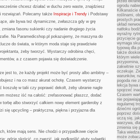
przed ekran
ogrodu nabi
nocześnie chcesz działać w duchu zero waste, znajdziesz
Kilkanaście 
 i rozwiązań. Polecamy także
Inspiracje i Trendy
i Podstawy
roślinami, o
prostych pra
ące, ale bywa też dynamiczne, zwłaszcza gdy w grę
układ nerwo
i, zmiana fasonu sukienki czy nadanie drugiego życia
natłoku bodź
wyraźny rytm
szafie. Na Paramedicshop.pl pokazujemy, że maszyna do
przycięcie 
wymaga skupi
 klucze do świata, w którym moda staje się prawdziwie
typową dla 
rojektanta, żeby tworzyć. Wystarczy odrobina chęci,
także doskon
którym wiele
rymentów, a z czasem pojawia się doświadczenie.
przypomina,
zakwitnie sz
oczekuje. Zi
e jest to, że każdy projekt może być prosty albo ambitny –
warunków, n
zebujesz i na co masz akurat ochotę. Czasem wystarczy
pogoda nie z
lekcja bywa
 koszulę w talii czy poprawić dekolt, żeby ubranie nagle
spojrzeć ina
Czasem wart
zem możesz iść na całość: zrefasonować płaszcz, dodać
nie pojawiaj
w torbę albo stworzyć całkiem nowy element garderoby z
regularnej tr
dziećmi ogr
zi się upcycling – praktyczna, piękna i przyjazna dla
poprzez dośw
uczą się, ja
warzywa, dla
zmienia się 
ch, które mają sens. Nie chodzi o przypadkowe cięcie
Taka wiedza 
może zobacz
je: gdzie skrócić, co zwęzić, jak podkreślić atuty sylwetki,