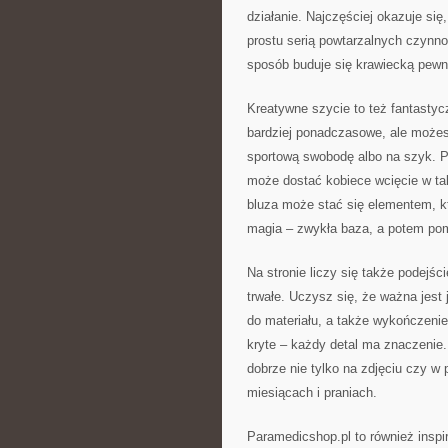
działanie. Najczęściej okazuje si
prostu serią powtarzalnych czynnośc
sposób buduje się krawiecką pewno
Kreatywne szycie to też fantastyc
bardziej ponadczasowe, ale możes
sportową swobodę albo na szyk. Pr
może dostać kobiece wcięcie w ta
bluza może stać się elementem, któ
magia – zwykła baza, a potem pomy
Na stronie liczy się także podejśc
trwałe. Uczysz się, że ważna jest
do materiału, a także wykończenie
kryte – każdy detal ma znaczenie.
dobrze nie tylko na zdjęciu czy w
miesiącach i praniach.
Paramedicshop.pl to również inspir