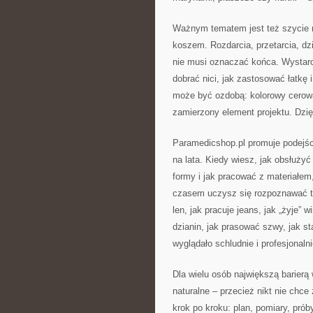
Ważnym tematem jest też szycie na
koszem. Rozdarcia, przetarcia, dzi
nie musi oznaczać końca. Wystarc
dobrać nici, jak zastosować łatkę
może być ozdobą: kolorowy cerowan
zamierzony element projektu. Dzięk
Paramedicshop.pl promuje podejści
na lata. Kiedy wiesz, jak obsłuży
formy i jak pracować z materiałem,
czasem uczysz się rozpoznawać tka
len, jak pracuje jeans, jak „żyje” 
dzianin, jak prasować szwy, jak s
wyglądało schludnie i profesjonalni
Dla wielu osób największą barierą 
naturalne – przecież nikt nie chce
krok po kroku: plan, pomiary, pró