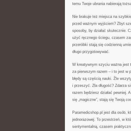
temu Twoje ubrania nabierają tożs
Nie brakuje też miejsca na szybkie
przed ważnym wyjściem? Zbyt sze
sposoby, by działać skutecznie.
użyć ręcznego ściegu, czasem za
przeróbki stają się codzienną umie
długo przygotowywać.
W kreatywnym szyciu ważna jest t
za pierwszym razem – i to jest w p
błędy są częścią nauki. Źle wszy
i przeszyć. Zła długość? Zdarza s
razem będziesz działać pewniej. A
się „magiczne”, stają się Twoją co
Paramedicshop.pl jest dla osób, kt
jednorazowej. To przestrzeń, w któ
sentymentalną, czasem praktyczną