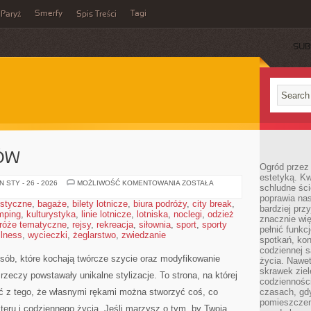
Smerfy
Tagi
Paryż
Spis Treści
SUB
ÓW
Ogród przez 
estetyką. Kw
SZYCIE
 STY - 26 - 2026
MOŻLIWOŚĆ KOMENTOWANIA
ZOSTAŁA
schludne ści
DODATKÓW
poprawia nas
ystyczne
,
bagaże
,
bilety lotnicze
,
biura podróży
,
city break
,
bardziej prz
mping
,
kulturystyka
,
linie lotnicze
,
lotniska
,
noclegi
,
odzież
znacznie wię
róże tematyczne
,
rejsy
,
rekreacja
,
siłownia
,
sport
,
sporty
pełnić funkc
llness
,
wycieczki
,
żeglarstwo
,
zwiedzanie
spotkań, kon
codziennej s
osób, które kochają twórcze szycie oraz modyfikowanie
życia. Nawet
skrawek ziel
rzeczy powstawały unikalne stylizacje. To strona, na której
codziennośc
dość z tego, że własnymi rękami można stworzyć coś, co
czasach, gd
pomieszczen
kteru i codziennego życia. Jeśli marzysz o tym, by Twoja