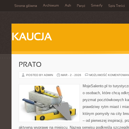
Archiwum
Ash
Smerfy
Strona główna
Paryż
Spis Treści
KAUCJA
PRATO
POSTED BY ADMIN
MAR - 2 - 2026
MOŻLIWOŚĆ KOMENTOWAN
MojeSalento.pl to turystyc
o osobach, które chcą odkr
pryzmat pocztówkowych kad
prawdziwy rytm miast i mia
którym pomysły na city bre
– od pierwszej inspiracji, 
aktywną wyprawę na miejscu. Nazwa serwisu podkreśla szczególną