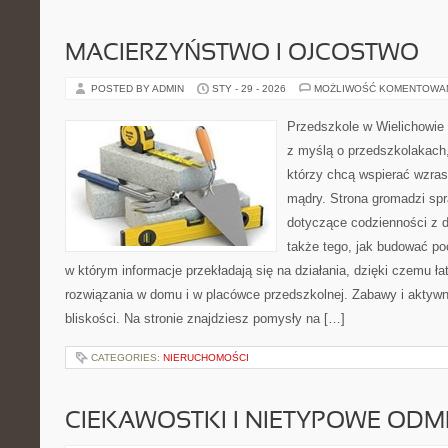
MACIERZYŃSTWO I OJCOSTWO
POSTED BY ADMIN
STY - 29 - 2026
MOŻLIWOŚĆ KOMENTOWA
Przedszkole w Wielichowie t
z myślą o przedszkolakach,
którzy chcą wspierać wzras
mądry. Strona gromadzi sp
dotyczące codzienności z d
także tego, jak budować poc
w którym informacje przekładają się na działania, dzięki czemu ł
rozwiązania w domu i w placówce przedszkolnej. Zabawy i aktywn
bliskości. Na stronie znajdziesz pomysły na […]
CATEGORIES:
NIERUCHOMOŚCI
CIEKAWOSTKI I NIETYPOWE ODM