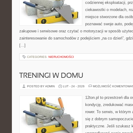
codziennej eksploatacji, pr
ciekawostki o modelach, ro
miejsce stworzone dla osób
poznawać swoje auto, pode
zakupowe i serwisowe oraz czytać o motoryzacji w sposób użytec
zainteresowanie do samochodów z podejściem „na co dzień”, gdzie 
[…]
CATEGORIES:
NIERUCHOMOŚCI
TRENINGI W DOMU
POSTED BY ADMIN
LUT - 24 - 2026
MOŻLIWOŚĆ KOMENTOWA
12ton.pl to przestrzeń dla 
kondycję, zredukować masę 
rower. To serwis, w którym
się z dobrym samopoczuciem
praktyczne. Jeśli szukasz 