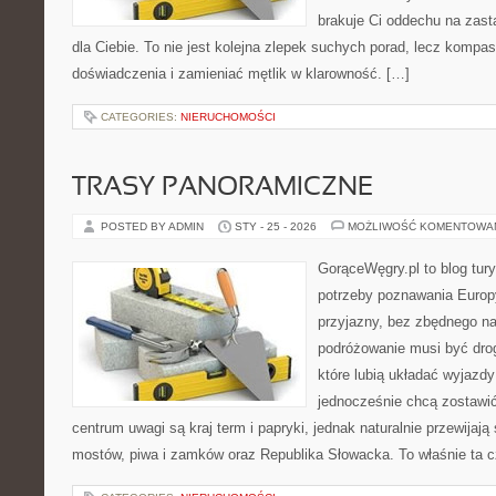
brakuje Ci oddechu na zast
dla Ciebie. To nie jest kolejna zlepek suchych porad, lecz komp
doświadczenia i zamieniać mętlik w klarowność. […]
CATEGORIES:
NIERUCHOMOŚCI
TRASY PANORAMICZNE
POSTED BY ADMIN
STY - 25 - 2026
MOŻLIWOŚĆ KOMENTOWA
GorąceWęgry.pl to blog tury
potrzeby poznawania Euro
przyjazny, bez zbędnego na
podróżowanie musi być drog
które lubią układać wyjazdy
jednocześnie chcą zostawi
centrum uwagi są kraj term i papryki, jednak naturalnie przewijają 
mostów, piwa i zamków oraz Republika Słowacka. To właśnie ta c