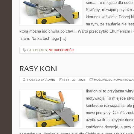
serca. To miejsce dla osób,
Stwórcy, rozwijać przyjaźń
kierunek w świetle Dobrej N
na tym, że zaufanie nie jes
którą można iść chwila po chwili. Warto przeczytać Ekumenizm i di
Islam. Na kartach tego […]
CATEGORIES:
NIERUCHOMOŚCI
RASY KONI
POSTED BY ADMIN
STY - 30 - 2026
MOŻLIWOŚĆ KOMENTOWA
Ikarion.pl to przyjazna witr
motywacją. To miejsce stwo
konkretne rozwiązania, ale
nowe pomysły. Całość zost
użytkownik intuicyjnie docie
codzienne decyzje, a przy 