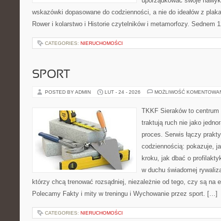
uporządkować swoje nawyki,
wskazówki dopasowane do codzienności, a nie do ideałów z plakat
Rower i kolarstwo i Historie czytelników i metamorfozy. Sednem 1
CATEGORIES:
NIERUCHOMOŚCI
SPORT
POSTED BY ADMIN
LUT - 24 - 2026
MOŻLIWOŚĆ KOMENTOWA
TKKF Sieraków to centrum w
traktują ruch nie jako jedno
proces. Serwis łączy prakt
codziennością: pokazuje, j
kroku, jak dbać o profilakty
w duchu świadomej rywalizac
którzy chcą trenować rozsądniej, niezależnie od tego, czy są na e
Polecamy Fakty i mity w treningu i Wychowanie przez sport. […]
CATEGORIES:
NIERUCHOMOŚCI