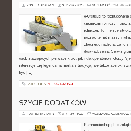
POSTED BY ADMIN
STY - 26 - 2026
MOŻLIWOŚĆ KOMENTOWA
e-Ursus.pl to rozbudowana 
ciągnikom rolniczym oraz s
rolniczej. To miejsce stwor
poznać temat maszyn rolni
zbędnego nadęcia, za to z 
doświadczenia. Serwis grom
osób stawiających pierwsze kroki, jak i dla operatorów, którzy “zje
interesuje Cię legendarna marka z tradycją, ale także szeroki świ
być […]
CATEGORIES:
NIERUCHOMOŚCI
SZYCIE DODATKÓW
POSTED BY ADMIN
STY - 26 - 2026
MOŻLIWOŚĆ KOMENTOWA
Paramedicshop.pl to zakąte