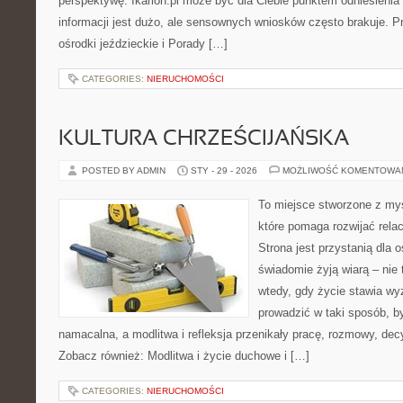
perspektywę. Ikarion.pl może być dla Ciebie punktem odniesienia
informacji jest dużo, ale sensownych wniosków często brakuje. Pr
ośrodki jeździeckie i Porady […]
CATEGORIES:
NIERUCHOMOŚCI
KULTURA CHRZEŚCIJAŃSKA
POSTED BY ADMIN
STY - 29 - 2026
MOŻLIWOŚĆ KOMENTOWA
To miejsce stworzone z myś
które pomaga rozwijać rela
Strona jest przystanią dla o
świadomie żyją wiarą – nie 
wtedy, gdy życie stawia wyz
prowadzić w taki sposób, b
namacalna, a modlitwa i refleksja przenikały pracę, rozmowy, decyz
Zobacz również: Modlitwa i życie duchowe i […]
CATEGORIES:
NIERUCHOMOŚCI