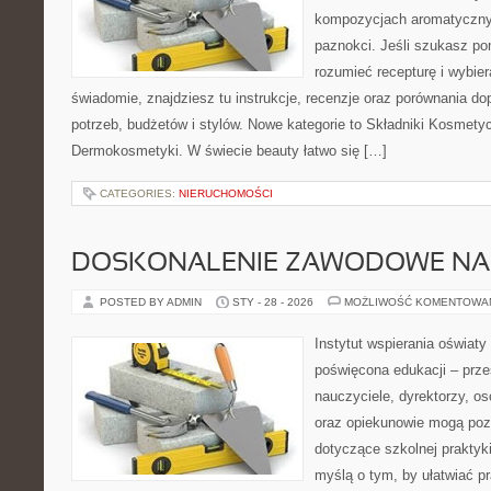
kompozycjach aromatycznyc
paznokci. Jeśli szukasz po
rozumieć recepturę i wybier
świadomie, znajdziesz tu instrukcje, recenzje oraz porównania 
potrzeb, budżetów i stylów. Nowe kategorie to Składniki Kosmetycz
Dermokosmetyki. W świecie beauty łatwo się […]
CATEGORIES:
NIERUCHOMOŚCI
DOSKONALENIE ZAWODOWE NAU
POSTED BY ADMIN
STY - 28 - 2026
MOŻLIWOŚĆ KOMENTOWA
Instytut wspierania oświaty
poświęcona edukacji – prze
nauczyciele, dyrektorzy, os
oraz opiekunowie mogą poz
dotyczące szkolnej praktyki
myślą o tym, by ułatwiać p