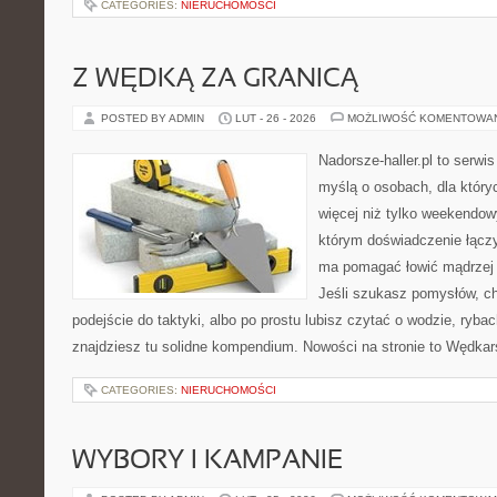
CATEGORIES:
NIERUCHOMOŚCI
Z WĘDKĄ ZA GRANICĄ
POSTED BY ADMIN
LUT - 26 - 2026
MOŻLIWOŚĆ KOMENTOWA
Nadorsze-haller.pl to serwi
myślą o osobach, dla który
więcej niż tylko weekendo
którym doświadczenie łączy
ma pomagać łowić mądrzej i
Jeśli szukasz pomysłów, c
podejście do taktyki, albo po prostu lubisz czytać o wodzie, rybac
znajdziesz tu solidne kompendium. Nowości na stronie to Wędka
CATEGORIES:
NIERUCHOMOŚCI
WYBORY I KAMPANIE