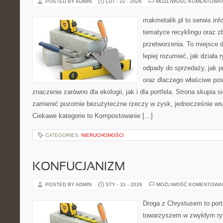
POSTED BY ADMIN
LUT - 22 - 2026
MOŻLIWOŚĆ KOMENTOWA
makmetalik.pl to serwis in
tematyce recyklingu oraz zb
przetworzenia. To miejsce d
lepiej rozumieć, jak działa 
odpady do sprzedaży, jak pr
oraz dlaczego właściwe po
znaczenie zarówno dla ekologii, jak i dla portfela. Strona skupia s
zamienić pozornie bezużyteczne rzeczy w zysk, jednocześnie wsp
Ciekawe kategorie to Kompostowanie […]
CATEGORIES:
NIERUCHOMOŚCI
KONFUCJANIZM
POSTED BY ADMIN
STY - 31 - 2026
MOŻLIWOŚĆ KOMENTOWA
Droga z Chrystusem to porta
towarzyszem w zwykłym ryt