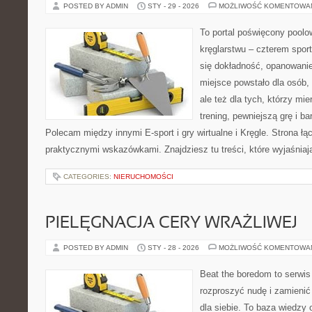
POSTED BY ADMIN
STY - 29 - 2026
MOŻLIWOŚĆ KOMENTOWA
To portal poświęcony poolow
kręglarstwu – czterem sport
się dokładność, opanowanie
miejsce powstało dla osób, 
ale też dla tych, którzy mie
trening, pewniejszą grę i ba
Polecam między innymi E-sport i gry wirtualne i Kręgle. Strona 
praktycznymi wskazówkami. Znajdziesz tu treści, które wyjaśniaj
CATEGORIES:
NIERUCHOMOŚCI
PIELĘGNACJA CERY WRAŻLIWEJ
POSTED BY ADMIN
STY - 28 - 2026
MOŻLIWOŚĆ KOMENTOWA
Beat the boredom to serwis
rozproszyć nudę i zamienić
dla siebie. To baza wiedzy