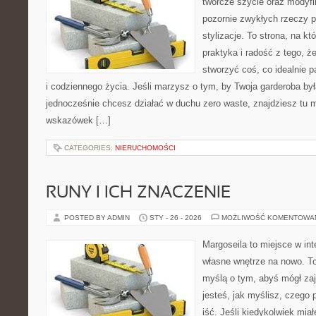
twórcze szycie oraz modyfi
pozornie zwykłych rzeczy 
stylizacje. To strona, na któ
praktyka i radość z tego, 
stworzyć coś, co idealnie p
i codziennego życia. Jeśli marzysz o tym, by Twoja garderoba by
jednocześnie chcesz działać w duchu zero waste, znajdziesz tu m
wskazówek […]
CATEGORIES:
NIERUCHOMOŚCI
RUNY I ICH ZNACZENIE
POSTED BY ADMIN
STY - 26 - 2026
MOŻLIWOŚĆ KOMENTOWA
Margoseila to miejsce w in
własne wnętrze na nowo. To 
myślą o tym, abyś mógł zaj
jesteś, jak myślisz, czego 
iść. Jeśli kiedykolwiek mia