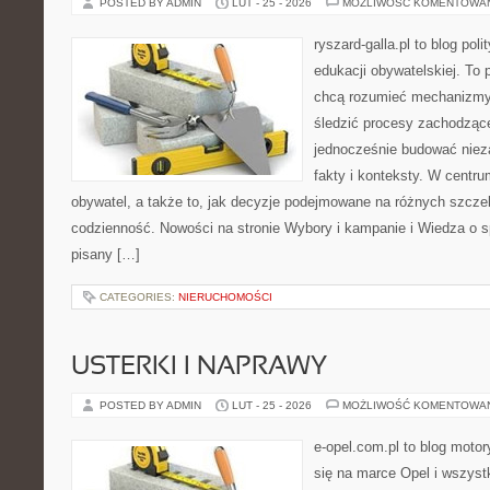
POSTED BY ADMIN
LUT - 25 - 2026
MOŻLIWOŚĆ KOMENTOWA
ryszard-galla.pl to blog pol
edukacji obywatelskiej. To 
chcą rozumieć mechanizmy 
śledzić procesy zachodzące
jednocześnie budować nieza
fakty i konteksty. W centru
obywatel, a także to, jak decyzje podejmowane na różnych szczeb
codzienność. Nowości na stronie Wybory i kampanie i Wiedza o s
pisany […]
CATEGORIES:
NIERUCHOMOŚCI
USTERKI I NAPRAWY
POSTED BY ADMIN
LUT - 25 - 2026
MOŻLIWOŚĆ KOMENTOWA
e-opel.com.pl to blog motor
się na marce Opel i wszyst