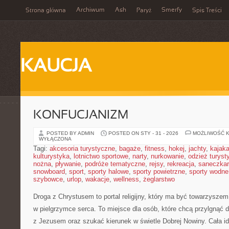
Archiwum
Ash
Smerfy
Strona główna
Paryż
Spis Treści
KAUCJA
KONFUCJANIZM
POSTED BY ADMIN
POSTED ON STY - 31 - 2026
MOŻLIWOŚĆ 
WYŁĄCZONA
Tagi:
akcesoria turystyczne
,
bagaże
,
fitness
,
hokej
,
jachty
,
kajak
kulturystyka
,
lotnictwo sportowe
,
narty
,
nurkowanie
,
odzież turyst
nożna
,
pływanie
,
podróże tematyczne
,
rejsy
,
rekreacja
,
saneczka
snowboard
,
sport
,
sporty halowe
,
sporty powietrzne
,
sporty wodne
szybowce
,
urlop
,
wakacje
,
wellness
,
żeglarstwo
Droga z Chrystusem to portal religijny, który ma być towarzysze
w pielgrzymce serca. To miejsce dla osób, które chcą przylgnąć d
z Jezusem oraz szukać kierunek w świetle Dobrej Nowiny. Cała id