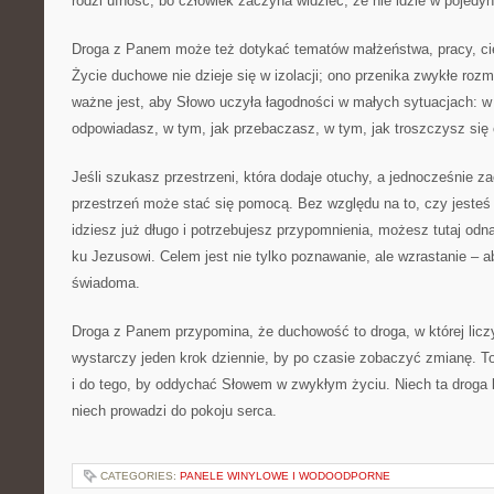
rodzi ufność, bo człowiek zaczyna widzieć, że nie idzie w pojedy
Droga z Panem może też dotykać tematów małżeństwa, pracy, cier
Życie duchowe nie dzieje się w izolacji; ono przenika zwykłe roz
ważne jest, aby Słowo uczyła łagodności w małych sytuacjach: w 
odpowiadasz, w tym, jak przebaczasz, w tym, jak troszczysz się 
Jeśli szukasz przestrzeni, która dodaje otuchy, a jednocześnie zac
przestrzeń może stać się pomocą. Bez względu na to, czy jesteś 
idziesz już długo i potrzebujesz przypomnienia, możesz tutaj odna
ku Jezusowi. Celem jest nie tylko poznawanie, ale wzrastanie – ab
świadoma.
Droga z Panem przypomina, że duchowość to droga, w której lic
wystarczy jeden krok dziennie, by po czasie zobaczyć zmianę. T
i do tego, by oddychać Słowem w zwykłym życiu. Niech ta droga b
niech prowadzi do pokoju serca.
CATEGORIES:
PANELE WINYLOWE I WODOODPORNE