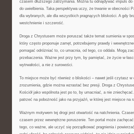
czasem dłuższego zatrzymania. Można tu odnajdywać impuls do ch
do uwielbienia. Taka perspektywa uczy, że trwanie w obecności P
dla wybranych, ale dla wszystkich pragnących bliskości. A gdy bra
westchnienie i szczerość.
Droga z Chrystusem może poruszać także temat sumienia w spo
który często proponuje zamęt, potrzebujemy prawdy i wewnętrzne
pomagać odróżniać to, co umacnia, od tego, co oddala. Mogą zac
przebaczenia. Ważne jest przy tym, by pamiętać, że życie w łasc
wytrwałości, a nie z surowości.
To miejsce może być również o bliskości – nawet jeśli czytasz w
zrozumienia, gdzie można wzrastać bez presji. Droga z Chrystu
Kościół jako wspólnota jest po to, by umacniać, a nie zniechęca
patrzeć na pobożność jako na przyjaźń, w której jest miejsce na r
Ważnym motywem tej drogi jest otwartość na natchnienia. Czase
czasem przez wewnętrzne poruszenie. Ten portal może zachęcać 
tego, co ważne, ale uczyć się porządkować pragnienia i powierz