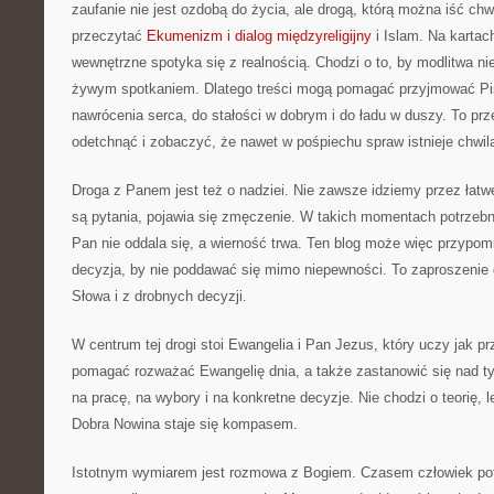
zaufanie nie jest ozdobą do życia, ale drogą, którą można iść chwi
przeczytać
Ekumenizm i dialog międzyreligijny
i Islam. Na kartac
wewnętrzne spotyka się z realnością. Chodzi o to, by modlitwa nie
żywym spotkaniem. Dlatego treści mogą pomagać przyjmować Pis
nawrócenia serca, do stałości w dobrym i do ładu w duszy. To prz
odetchnąć i zobaczyć, że nawet w pośpiechu spraw istnieje chwil
Droga z Panem jest też o nadziei. Nie zawsze idziemy przez łatw
są pytania, pojawia się zmęczenie. W takich momentach potrzebn
Pan nie oddala się, a wierność trwa. Ten blog może więc przypomi
decyzja, by nie poddawać się mimo niepewności. To zaproszenie d
Słowa i z drobnych decyzji.
W centrum tej drogi stoi Ewangelia i Pan Jezus, który uczy jak 
pomagać rozważać Ewangelię dnia, a także zastanowić się nad ty
na pracę, na wybory i na konkretne decyzje. Nie chodzi o teorię, 
Dobra Nowina staje się kompasem.
Istotnym wymiarem jest rozmowa z Bogiem. Czasem człowiek potrz