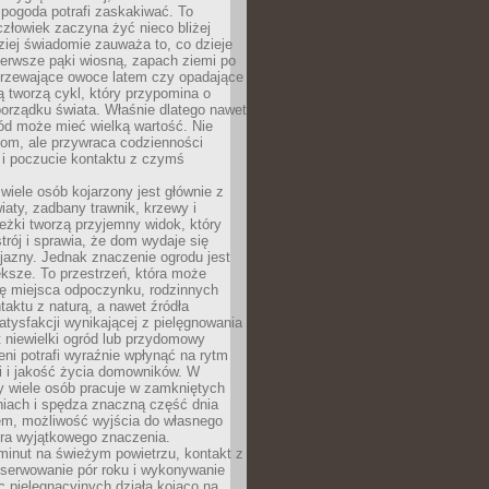
 pogoda potrafi zaskakiwać. To
człowiek zaczyna żyć nieco bliżej
dziej świadomie zauważa to, co dzieje
ierwsze pąki wiosną, zapach ziemi po
jrzewające owoce latem czy opadające
ią tworzą cykl, który przypomina o
orządku świata. Właśnie dlatego nawet
ród może mieć wielką wartość. Nie
dom, ale przywraca codzienności
 i poczucie kontaktu z czymś
.
wiele osób kojarzony jest głównie z
iaty, zadbany trawnik, krzewy i
eżki tworzą przyjemny widok, który
trój i sprawia, że dom wydaje się
yjazny. Jednak znaczenie ogrodu jest
ksze. To przestrzeń, która może
ję miejsca odpoczynku, rodzinnych
taktu z naturą, a nawet źródła
atysfakcji wynikającej z pielęgnowania
 niewielki ogród lub przydomowy
eni potrafi wyraźnie wpłynąć na rytm
i i jakość życia domowników. W
y wiele osób pracuje w zamkniętych
iach i spędza znaczną część dnia
em, możliwość wyjścia do własnego
era wyjątkowego znaczenia.
minut na świeżym powietrzu, kontakt z
bserwowanie pór roku i wykonywanie
c pielęgnacyjnych działa kojąco na