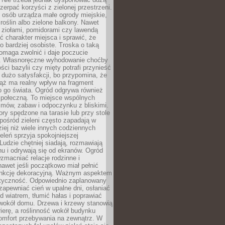
czerpać korzyści z zielonej przestrzeni.
 osób urządza małe ogrody miejskie,
 roślin albo zielone balkony. Nawet
z ziołami, pomidorami czy lawendą
 charakter miejsca i sprawić, że
no bardziej osobiste. Troska o taką
omaga zwolnić i daje poczucie
. Własnoręczne wyhodowanie choćby
lości bazylii czy mięty potrafi przynieść
dużo satysfakcji, bo przypomina, że
iąż ma realny wpływ na fragment
o go świata. Ogród odgrywa również
 społeczną. To miejsce wspólnych
zmów, zabaw i odpoczynku z bliskimi.
ory spędzone na tarasie lub przy stole
ośród zieleni często zapadają w
iej niż wiele innych codziennych
eleń sprzyja spokojniejszej
Ludzie chętniej siadają, rozmawiają
u i odrywają się od ekranów. Ogród
macniać relacje rodzinne i
nawet jeśli początkowo miał pełnić
unkcję dekoracyjną. Ważnym aspektem
aktyczność. Odpowiednio zaplanowany
apewniać cień w upalne dni, osłaniać
d wiatrem, tłumić hałas i poprawiać
 wokół domu. Drzewa i krzewy stanowią
rierę, a roślinność wokół budynku
omfort przebywania na zewnątrz. W