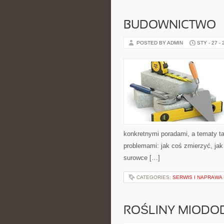
BUDOWNICTWO
POSTED BY ADMIN
STY - 27 -
konkretnymi poradami, a tematy ta
problemami: jak coś zmierzyć, jak
surowce […]
CATEGORIES:
SERWIS I NAPRAWA
ROŚLINY MIODOD