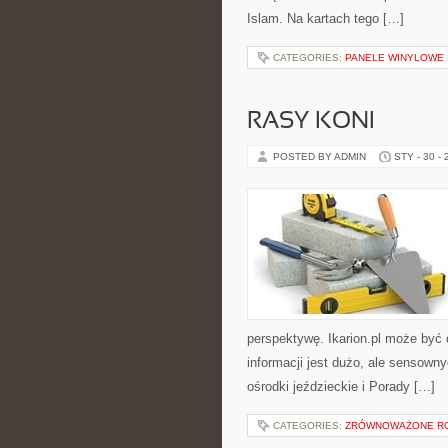
Islam. Na kartach tego […]
CATEGORIES:
PANELE WINYLOWE
RASY KONI
POSTED BY ADMIN
STY - 30 -
perspektywę. Ikarion.pl może być 
informacji jest dużo, ale sensown
ośrodki jeździeckie i Porady […]
CATEGORIES:
ZRÓWNOWAŻONE R