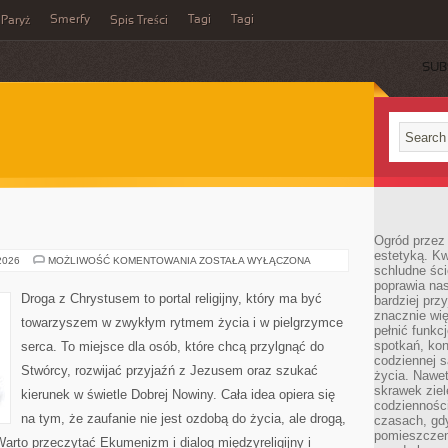
Smerfy
Tagi
Tagi
Paryż
Spis Treści
SUB
Ogród przez 
estetyką. Kw
KONFUCJANIZM
 2026
MOŻLIWOŚĆ KOMENTOWANIA
ZOSTAŁA WYŁĄCZONA
schludne ści
poprawia nas
Droga z Chrystusem to portal religijny, który ma być
bardziej prz
znacznie wię
towarzyszem w zwykłym rytmem życia i w pielgrzymce
pełnić funkc
spotkań, kon
serca. To miejsce dla osób, które chcą przylgnąć do
codziennej s
Stwórcy, rozwijać przyjaźń z Jezusem oraz szukać
życia. Nawet
skrawek ziel
kierunek w świetle Dobrej Nowiny. Cała idea opiera się
codziennośc
na tym, że zaufanie nie jest ozdobą do życia, ale drogą,
czasach, gd
pomieszczen
Warto przeczytać Ekumenizm i dialog międzyreligijny i