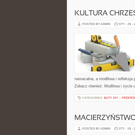
KULTURA CHRZE
POSTED BY ADMIN
STY - 29 -
namacalna, a modlitwa i refleksja 
Zobacz również: Modlitwa i życie 
CATEGORIES:
BUTY DIY – PRZERÓ
MACIERZYŃSTWO
POSTED BY ADMIN
STY - 29 -