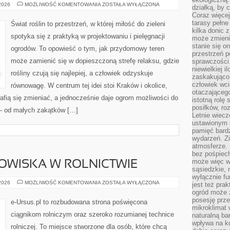
ROŚLINY
 2026
MOŻLIWOŚĆ KOMENTOWANIA
ZOSTAŁA WYŁĄCZONA
działką, by 
MIODODAJNE
Coraz więcej
I
OGRÓD
tarasy pełne
Świat roślin to przestrzeń, w której miłość do zieleni
DLA
kilka donic 
PSZCZÓŁ
spotyka się z praktyką w projektowaniu i pielęgnacji
może zmienić
stanie się o
ogrodów. To opowieść o tym, jak przydomowy teren
przestrzeń p
może zamienić się w dopieszczoną strefę relaksu, gdzie
sprawczości
niewielkiej i
rośliny czują się najlepiej, a człowiek odzyskuje
zaskakująco 
człowiek wc
równowagę. W centrum tej idei stoi Kraków i okolice,
otaczająceg
rafią się zmieniać, a jednocześnie daje ogrom możliwości do
istotną rolę
posiłków, ro
– od małych zakątków […]
Letnie wiecz
ustawionym p
pamięć bardz
wydarzeń. Zi
atmosferze. 
bez pośpiech
może więc wz
WISKA W ROLNICTWIE
sąsiedzkie, 
wyłącznie f
OCHRONA
 2026
MOŻLIWOŚĆ KOMENTOWANIA
ZOSTAŁA WYŁĄCZONA
jest też pr
ŚRODOWISKA
ogród może z
W
ROLNICTWIE
posesję prze
e-Ursus.pl to rozbudowana strona poświęcona
mikroklimat
ciągnikom rolniczym oraz szeroko rozumianej technice
naturalną ba
wpływa na k
rolniczej. To miejsce stworzone dla osób, które chcą