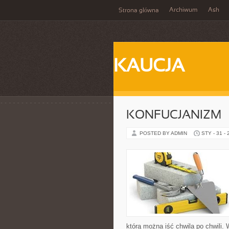
Archiwum
Ash
Strona główna
KAUCJA
KONFUCJANIZM
POSTED BY ADMIN
STY - 31 -
którą można iść chwila po chwili. 