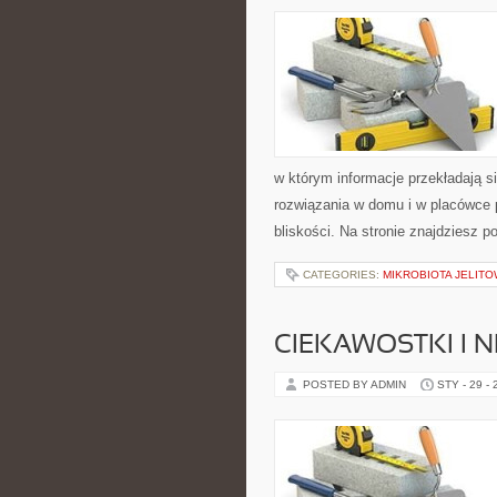
w którym informacje przekładają s
rozwiązania w domu i w placówce 
bliskości. Na stronie znajdziesz 
CATEGORIES:
MIKROBIOTA JELITO
CIEKAWOSTKI I 
POSTED BY ADMIN
STY - 29 -