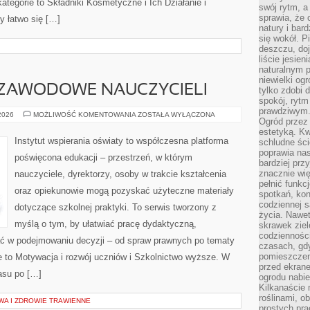
ategorie to Składniki Kosmetyczne i Ich Działanie i
swój rytm, a
sprawia, że 
 łatwo się […]
natury i bar
się wokół. P
deszczu, do
liście jesien
naturalnym p
niewielki og
ZAWODOWE NAUCZYCIELI
tylko zdobi 
spokój, rytm
prawdziwym
DOSKONALENIE
 2026
MOŻLIWOŚĆ KOMENTOWANIA
ZOSTAŁA WYŁĄCZONA
Ogród przez 
ZAWODOWE
NAUCZYCIELI
estetyką. Kw
Instytut wspierania oświaty to współczesna platforma
schludne ści
poprawia nas
poświęcona edukacji – przestrzeń, w którym
bardziej prz
znacznie wię
nauczyciele, dyrektorzy, osoby w trakcie kształcenia
pełnić funkc
oraz opiekunowie mogą pozyskać użyteczne materiały
spotkań, kon
codziennej s
dotyczące szkolnej praktyki. To serwis tworzony z
życia. Nawet
myślą o tym, by ułatwiać pracę dydaktyczną,
skrawek ziel
codziennośc
 w podejmowaniu decyzji – od spraw prawnych po tematy
czasach, gd
pomieszczen
e to Motywacja i rozwój uczniów i Szkolnictwo wyższe. W
przed ekran
pasu po […]
ogrodu nabi
Kilkanaście 
roślinami, o
WA I ZDROWIE TRAWIENNE
prostych pra