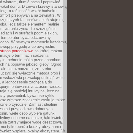
d wiatrem, tłumić hałas i poprawiać
 wokół domu. Drzewa i krzewy stanowią
rierę, a roślinność wokół budynku
omfort przebywania na zewnątrz. W
częstszych fal upałów zieleń staje się
dobą, lecz także elementem realnie
m warunki życia. To szczególnie
edlach i w strefach podmiejskich,
t temperatur bywa odczuwalny
mocno. W pewnym momencie każdemu,
swoją przygodę z uprawą roślin,
strona poradnikowa
na której można
rmacje o terminach sadzenia,
ylin, ochronie roślin przed chorobami
ch na poprawę jakości gleby. Ogród
 ale nie oznacza to, że trzeba
uczyć się wyłącznie metodą prób i
re wskazówki pozwalają uniknąć wielu
, a jednocześnie zachęcają do
sperymentowania. Z czasem wiedza
aje się bardziej intuicyjna, lecz na
osty przewodnik bywa niezwykle
raz większe znaczenie zyskują także
azne przyrodzie. Zamiast idealnie
wnika i przypadkowo dobranych
ślin, wiele osób wybiera gatunki
byliny odporne na suszę, łąki kwietne
zania zatrzymujące wodę deszczową.
 nie tylko obniża koszty utrzymania
również wspiera lokalny ekosystem. W