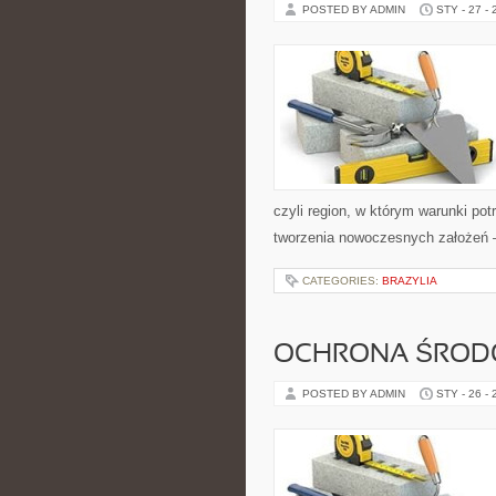
POSTED BY ADMIN
STY - 27 -
czyli region, w którym warunki pot
tworzenia nowoczesnych założeń 
CATEGORIES:
BRAZYLIA
OCHRONA ŚRODO
POSTED BY ADMIN
STY - 26 -