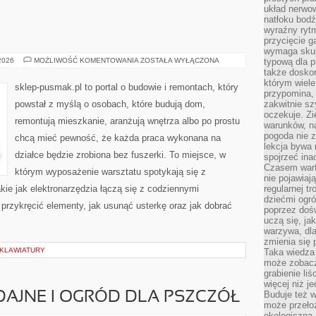
układ nerwo
natłoku bodź
wyraźny rytm
przycięcie 
wymaga skupi
BUDOWNICTWO
 2026
MOŻLIWOŚĆ KOMENTOWANIA
ZOSTAŁA WYŁĄCZONA
typową dla 
także doskon
którym wiele
sklep-pusmak.pl to portal o budowie i remontach, który
przypomina,
powstał z myślą o osobach, które budują dom,
zakwitnie sz
oczekuje. Zi
remontują mieszkanie, aranżują wnętrza albo po prostu
warunków, n
pogoda nie z
chcą mieć pewność, że każda praca wykonana na
lekcja bywa
działce będzie zrobiona bez fuszerki. To miejsce, w
spojrzeć ina
Czasem wart
którym wyposażenie warsztatu spotykają się z
nie pojawiaj
kie jak elektronarzędzia łączą się z codziennymi
regularnej tr
dziećmi ogr
 przykręcić elementy, jak usunąć usterkę oraz jak dobrać
poprzez dośw
uczą się, ja
warzywa, dla
zmienia się 
 KLAWIATURY
Taka wiedza 
może zobacz
grabienie li
więcej niż j
Buduje też w
AJNE I OGRÓD DLA PSZCZÓŁ
może przeło
ekologiczną