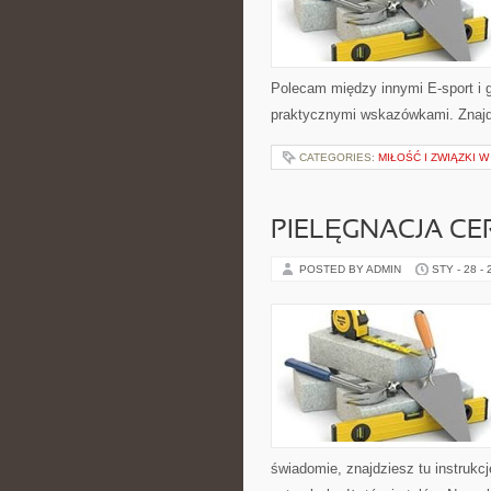
Polecam między innymi E-sport i g
praktycznymi wskazówkami. Znajdzi
CATEGORIES:
MIŁOŚĆ I ZWIĄZKI 
PIELĘGNACJA CE
POSTED BY ADMIN
STY - 28 -
świadomie, znajdziesz tu instrukc