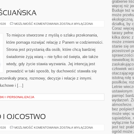
grabienie li
więcej niż j
Buduje też w
ŚCIJAŃSKA
może przeło
ekologiczną
działką, by 
KULTURA
 2026
MOŻLIWOŚĆ KOMENTOWANIA
ZOSTAŁA WYŁĄCZONA
CHRZEŚCIJAŃSKA
Coraz więcej
tarasy pełne
To miejsce stworzone z myślą o szlaku przekonania,
kilka donic 
może zmienić
które pomaga rozwijać relację z Panem w codzienności.
stanie się o
Strona jest przystanią dla osób, które chcą bardziej
przestrzeń p
sprawczości
świadomie żyją wiarą – nie tylko od święta, ale także
niewielkiej i
wtedy, gdy życie stawia wyzwania. Jej intencją jest
zaskakująco 
człowiek wc
prowadzić w taki sposób, by duchowość stawała się
otaczająceg
istotną rolę
przenikały pracę, rozmowy, decyzje i relacje z innymi.
posiłków, ro
duchowe i […]
Letnie wiecz
ustawionym p
pamięć bardz
BKI I PERSONALIZACJA
wydarzeń. Zi
atmosferze. 
bez pośpiech
może więc wz
 I OJCOSTWO
sąsiedzkie, 
wyłącznie f
jest też pr
MACIERZYŃSTWO
 2026
MOŻLIWOŚĆ KOMENTOWANIA
ZOSTAŁA WYŁĄCZONA
I
ogród może z
OJCOSTWO