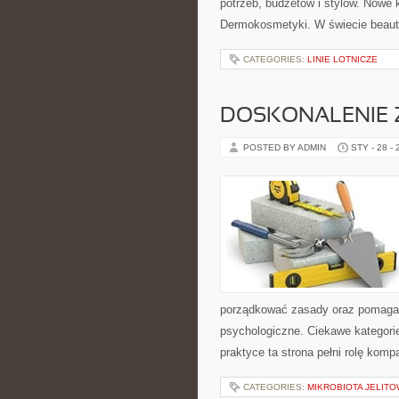
potrzeb, budżetów i stylów. Nowe k
Dermokosmetyki. W świecie beauty
CATEGORIES:
LINIE LOTNICZE
DOSKONALENIE 
POSTED BY ADMIN
STY - 28 -
porządkować zasady oraz pomagać
psychologiczne. Ciekawe kategori
praktyce ta strona pełni rolę kom
CATEGORIES:
MIKROBIOTA JELITO