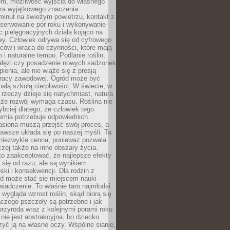
em, możliwość wyjścia do własnego
era wyjątkowego znaczenia.
minut na świeżym powietrzu, kontakt z
bserwowanie pór roku i wykonywanie
c pielęgnacyjnych działa kojąco na
wy. Człowiek odrywa się od cyfrowego
ców i wraca do czynności, które mają
 i naturalne tempo. Podlanie roślin,
gałęzi czy posadzenie nowych sadzonek
enia, ale nie wiąże się z presją
pracy zawodowej. Ogród może być
ałą szkołą cierpliwości. W świecie, w
 rzeczy dzieje się natychmiast, natura
 że rozwój wymaga czasu. Roślina nie
ybciej dlatego, że człowiek tego
emia potrzebuje odpowiednich
asiona muszą przejść swój proces, a
awsze układa się po naszej myśli. Ta
 niezwykle cenna, ponieważ pozwala
czej także na inne obszary życia.
o zaakceptować, że najlepsze efekty
ą się od razu, ale są wynikiem
oski i konsekwencji. Dla rodzin z
ód może stać się miejscem nauki
iadczenie. To właśnie tam najmłodsi
k wygląda wzrost roślin, skąd biorą się
czego pszczoły są potrzebne i jak
przyroda wraz z kolejnymi porami roku.
nie jest abstrakcyjna, bo dziecko
yć ją na własne oczy. Wspólne sianie,