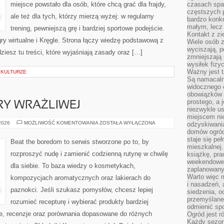
miejsce powstało dla osób, które chcą grać dla frajdy,
czasach spa
częstszych 
ale też dla tych, którzy mierzą wyżej: w regularny
bardzo konkr
małym, lecz
trening, pewniejszą grę i bardziej sportowe podejście.
Kontakt z zi
ry wirtualne i Kręgle. Strona łączy wiedzę podstawową z
Wiele osób 
wyciszają, 
esz tu treści, które wyjaśniają zasady oraz […]
zmniejszają 
wysiłek fizy
Ważny jest 
W KULTURZE
Są namacaln
widocznego e
obowiązków 
prostego, a 
RY WRAŻLIWEJ
niezwykle us
miejscem nie
PIELĘGNACJA
 2026
MOŻLIWOŚĆ KOMENTOWANIA
ZOSTAŁA WYŁĄCZONA
odzyskiwania
CERY
domów ogród
WRAŻLIWEJ
staje się pe
Beat the boredom to serwis stworzone po to, by
mieszkalnej.
rozproszyć nudę i zamienić codzienną rutynę w chwilę
książkę, pra
weekendowe p
dla siebie. To baza wiedzy o kosmetykach,
zaplanowany,
Warto więc m
kompozycjach aromatycznych oraz lakierach do
i nasadzeń, 
paznokci. Jeśli szukasz pomysłów, chcesz lepiej
siedzenia, o
przemyślane 
rozumieć recepturę i wybierać produkty bardziej
odmienić spo
je, recenzje oraz porównania dopasowane do różnych
Ogród jest r
Każdy sezon