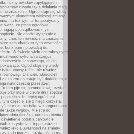
dku liczby owadów zapylających i
problemów z wodą takie działania mają
etne znaczenie. Ogród staje się wtedy
 ważnym elementem większej zmiany.
emią ma też wymiar terapeutyczny.
zauważa, że prace ogrodowe
pomagają uporządkować myśli i
napięcie. Nie chodzi wyłącznie o
czny, choć ten również ma znaczenie.
także sam charakter tych czynności.
e, konkretne i prowadzą do
fektu. W świecie wielu abstrakcyjnych
możliwość wykonania czegoś
jednocześnie sensownego, działa
pokajająco. Ogród staje się wtedy
 tylko uprawy roślin, ale również
 równowagi. Dla wielu właścicieli
 z czasem przestaje być dodatkiem, a
łnoprawną częścią przestrzeni
 To tam pije się poranną kawę, czyta
cuje przy stole w ciepłe dni i spędza
opołudnia. Im lepiej ogród jest
 tym częściej się z niego korzysta.
yśleć o nim nie tylko w kategorii rabat
ale także wygody. Miejsce do
dpowiednia ścieżka, odrobina cienia i
oświetlenie potrafią całkowicie
sób korzystania z tej przestrzeni.
ównież lekcją uważności na zmiany.
 wygląda inaczej, każda roślina ma