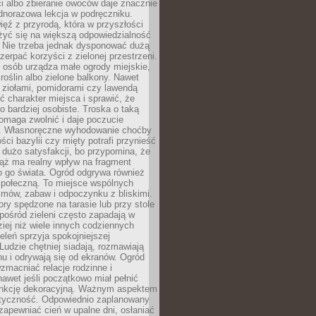
ści albo zbieranie owoców daje znacznie
ednorazowa lekcja w podręczniku.
ięź z przyrodą, która w przyszłości
żyć się na większą odpowiedzialność
. Nie trzeba jednak dysponować dużą
czerpać korzyści z zielonej przestrzeni.
 osób urządza małe ogrody miejskie,
 roślin albo zielone balkony. Nawet
z ziołami, pomidorami czy lawendą
 charakter miejsca i sprawić, że
no bardziej osobiste. Troska o taką
omaga zwolnić i daje poczucie
. Własnoręczne wyhodowanie choćby
lości bazylii czy mięty potrafi przynieść
dużo satysfakcji, bo przypomina, że
iąż ma realny wpływ na fragment
o go świata. Ogród odgrywa również
 społeczną. To miejsce wspólnych
zmów, zabaw i odpoczynku z bliskimi.
ory spędzone na tarasie lub przy stole
ośród zieleni często zapadają w
iej niż wiele innych codziennych
eleń sprzyja spokojniejszej
Ludzie chętniej siadają, rozmawiają
u i odrywają się od ekranów. Ogród
macniać relacje rodzinne i
nawet jeśli początkowo miał pełnić
unkcję dekoracyjną. Ważnym aspektem
aktyczność. Odpowiednio zaplanowany
apewniać cień w upalne dni, osłaniać