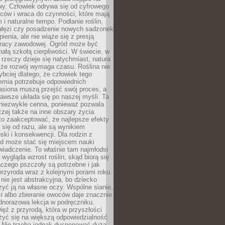
wy. Człowiek odrywa się od cyfrowego
ców i wraca do czynności, które mają
 i naturalne tempo. Podlanie roślin,
gałęzi czy posadzenie nowych sadzonek
enia, ale nie wiąże się z presją
pracy zawodowej. Ogród może być
ałą szkołą cierpliwości. W świecie, w
 rzeczy dzieje się natychmiast, natura
 że rozwój wymaga czasu. Roślina nie
ybciej dlatego, że człowiek tego
emia potrzebuje odpowiednich
asiona muszą przejść swój proces, a
awsze układa się po naszej myśli. Ta
 niezwykle cenna, ponieważ pozwala
czej także na inne obszary życia.
o zaakceptować, że najlepsze efekty
ą się od razu, ale są wynikiem
oski i konsekwencji. Dla rodzin z
ód może stać się miejscem nauki
iadczenie. To właśnie tam najmłodsi
k wygląda wzrost roślin, skąd biorą się
czego pszczoły są potrzebne i jak
przyroda wraz z kolejnymi porami roku.
nie jest abstrakcyjna, bo dziecko
yć ją na własne oczy. Wspólne sianie,
ści albo zbieranie owoców daje znacznie
ednorazowa lekcja w podręczniku.
ięź z przyrodą, która w przyszłości
żyć się na większą odpowiedzialność
. Nie trzeba jednak dysponować dużą