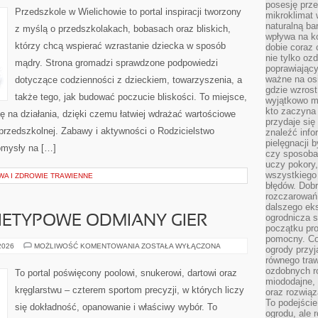
posesję prze
Przedszkole w Wielichowie to portal inspiracji tworzony
mikroklimat
naturalną ba
z myślą o przedszkolakach, bobasach oraz bliskich,
wpływa na k
którzy chcą wspierać wzrastanie dziecka w sposób
dobie coraz 
nie tylko oz
mądry. Strona gromadzi sprawdzone podpowiedzi
poprawiający
ważne na osi
dotyczące codzienności z dzieckiem, towarzyszenia, a
gdzie wzros
także tego, jak budować poczucie bliskości. To miejsce,
wyjątkowo 
kto zaczyna 
ię na działania, dzięki czemu łatwiej wdrażać wartościowe
przydaje się
przedszkolnej. Zabawy i aktywności o Rodzicielstwo
znaleźć info
pielęgnacji b
pomysły na […]
czy sposoba
uczy pokory,
wszystkiego 
WA I ZDROWIE TRAWIENNE
błędów. Dob
rozczarowań
dalszego ek
ogrodnicza st
NIETYPOWE ODMIANY GIER
początku pr
pomocny. Co
CIEKAWOSTKI
 2026
MOŻLIWOŚĆ KOMENTOWANIA
ZOSTAŁA WYŁĄCZONA
ogrody przyj
I
równego tra
NIETYPOWE
ODMIANY
ozdobnych ro
To portal poświęcony poolowi, snukerowi, dartowi oraz
GIER
miododajne, 
kręglarstwu – czterem sportom precyzji, w których liczy
oraz rozwią
To podejście
się dokładność, opanowanie i właściwy wybór. To
ogrodu, ale 