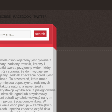
SCRIBE
FACEBOOK
TWITTER
wiele osób kojarzony jest głównie z
iaty, zadbany trawnik, krzewy i
eżki tworzą przyjemny widok, który
trój i sprawia, że dom wydaje się
yjazny. Jednak znaczenie ogrodu jest
ksze. To przestrzeń, która może
ję miejsca odpoczynku, rodzinnych
taktu z naturą, a nawet źródła
atysfakcji wynikającej z pielęgnowania
 niewielki ogród lub przydomowy
eni potrafi wyraźnie wpłynąć na rytm
i i jakość życia domowników. W
y wiele osób pracuje w zamkniętych
iach i spędza znaczną część dnia