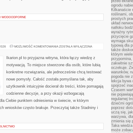
przed ekran
ogrodu nabi
Kilkanaście 
roślinami, o
 I WODOODPORNE
prostych pra
układ nerwo
natłoku bodź
wyraźny rytm
przycięcie 
wymaga skupi
typową dla 
RASY
 2026
MOŻLIWOŚĆ KOMENTOWANIA
ZOSTAŁA WYŁĄCZONA
także doskon
KONI
którym wiele
Ikarion.pl to przyjazna witryna, która łączy wiedzę z
przypomina,
zakwitnie sz
motywacją. To miejsce stworzone dla osób, które lubią
oczekuje. Zi
konkretne rozwiązania, ale jednocześnie chcą testować
warunków, n
pogoda nie z
nowe pomysły. Całość została pomyślana tak, aby
lekcja bywa
spojrzeć ina
użytkownik intuicyjnie docierał do treści, które pomagają
Czasem wart
codzienne decyzje, a przy okazji wzbogacają
nie pojawiaj
regularnej tr
dla Ciebie punktem odniesienia w świecie, w którym
dziećmi ogr
ych wniosków często brakuje. Przeczytaj także Stadniny i
poprzez dośw
uczą się, ja
warzywa, dla
zmienia się 
Taka wiedza 
OLNICTWO
może zobacz