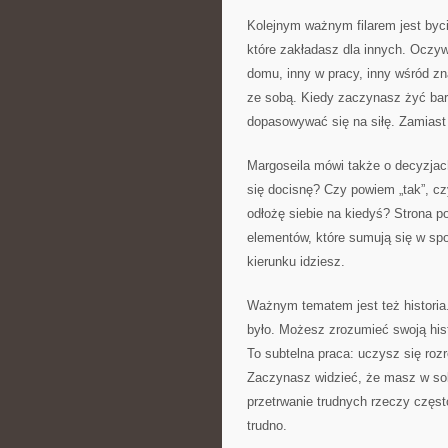
Kolejnym ważnym filarem jest byc
które zakładasz dla innych. Oczyw
domu, inny w pracy, inny wśród zn
ze sobą. Kiedy zaczynasz żyć bard
dopasowywać się na siłę. Zamiast
Margoseila mówi także o decyzjac
się docisnę? Czy powiem „tak”, cz
odłożę siebie na kiedyś? Strona 
elementów, które sumują się w sp
kierunku idziesz.
Ważnym tematem jest też historia.
było. Możesz zrozumieć swoją hist
To subtelna praca: uczysz się rozr
Zaczynasz widzieć, że masz w sob
przetrwanie trudnych rzeczy częst
trudno.