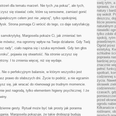
swój rytm, a
strzeń dla tematu marzeń. Nie tych „na pokaz”, ale tych,
sprawia, że 
natury i bar
czysz się stawiać cele, które są sensowne, zamiast gonić
się wokół. P
większym celem jest nie „więcej”, tylko spokojniej.
deszczu, do
liście jesien
błysk. Strona pomaga Ci wrócić do tego, co daje satysfakcję.
naturalnym p
niewielki og
tylko zdobi 
 samokrytykę, Margoseila pokaże Ci, jak zmieniać ten
spokój, rytm
prawdziwym
ebie mówisz, ma ogromny wpływ na Twoje działanie. Gdy Twój
Ogród przez 
asz rady”, ciało napina się i szuka wymówek. Gdy ten głos
estetyką. Kw
schludne ści
kroku”, pojawia się otwartość. Na stronie uczysz się
poprawia nas
zny. I to zmienia więcej, niż się wydaje.
bardziej prz
znacznie wię
pełnić funkc
i. Nie o perfekcyjnym balansie, w którym wszystko jest
spotkań, kon
codziennej s
asz prawo do słabszych dni. Życie to podróż, a nie egzamin
życia. Nawet
zysz się, jak wracać do równowagi po trudnym momencie.
skrawek ziel
codziennośc
ie jest nagrodą, tylko elementem higieny psychicznej. I że
czasach, gd
pomieszczen
winy.
przed ekran
ogrodu nabi
Kilkanaście 
dzienne gesty. Rytuał może być tak prosty jak poranna
roślinami, o
gania. Margoseila pokazuje, że takie drobiazgi budują
prostych pra