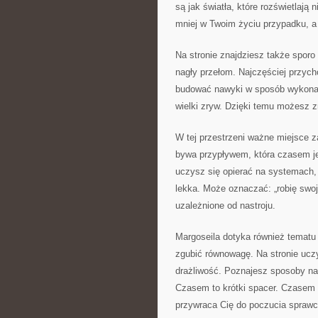
są jak światła, które rozświetlają
mniej w Twoim życiu przypadku, a 
Na stronie znajdziesz także sporo
nagły przełom. Najczęściej przych
budować nawyki w sposób wykonalny
wielki zryw. Dzięki temu możesz z
W tej przestrzeni ważne miejsce z
bywa przypływem, która czasem jes
uczysz się opierać na systemach, 
lekka. Może oznaczać: „robię swoj
uzależnione od nastroju.
Margoseila dotyka również tematu 
zgubić równowagę. Na stronie uczy
drażliwość. Poznajesz sposoby na 
Czasem to krótki spacer. Czasem 
przywraca Cię do poczucia sprawc