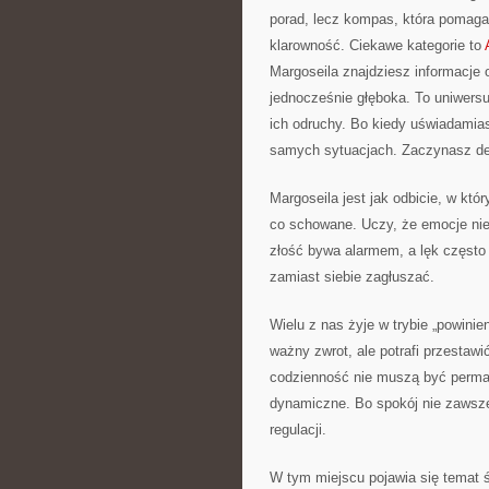
porad, lecz kompas, która pomaga
klarowność. Ciekawe kategorie to
Margoseila znajdziesz informacje 
jednocześnie głęboka. To uniwersum
ich odruchy. Bo kiedy uświadamia
samych sytuacjach. Zaczynasz d
Margoseila jest jak odbicie, w któr
co schowane. Uczy, że emocje ni
złość bywa alarmem, a lęk często 
zamiast siebie zagłuszać.
Wielu z nas żyje w trybie „powini
ważny zwrot, ale potrafi przestaw
codzienność nie muszą być perma
dynamiczne. Bo spokój nie zawsz
regulacji.
W tym miejscu pojawia się temat 