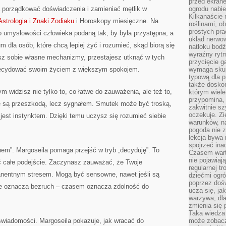
przed ekran
 porządkować doświadczenia i zamieniać mętlik w
ogrodu nabi
Kilkanaście 
Astrologia i Znaki Zodiaku
i Horoskopy miesięczne. Na
roślinami, o
prostych pra
o umysłowości człowieka podaną tak, by była przystępna, a
układ nerwo
 dla osób, które chcą lepiej żyć i rozumieć, skąd biorą się
natłoku bodź
wyraźny rytm
sz sobie własne mechanizmy, przestajesz utknąć w tych
przycięcie 
ecydować swoim życiem z większym spokojem.
wymaga skupi
typową dla 
także doskon
ym widzisz nie tylko to, co łatwe do zauważenia, ale też to,
którym wiele
przypomina,
e są przeszkodą, lecz sygnałem. Smutek może być troską,
zakwitnie sz
oczekuje. Zi
jest instynktem. Dzięki temu uczysz się rozumieć siebie
warunków, n
pogoda nie z
lekcja bywa
spojrzeć ina
enem”. Margoseila pomaga przejść w tryb „decyduję”. To
Czasem wart
nie pojawiaj
ić całe podejście. Zaczynasz zauważać, że Twoje
regularnej tr
nentnym stresem. Mogą być sensowne, nawet jeśli są
dziećmi ogr
poprzez dośw
e oznacza bezruch – czasem oznacza zdolność do
uczą się, ja
warzywa, dla
zmienia się 
Taka wiedza 
świadomości. Margoseila pokazuje, jak wracać do
może zobacz