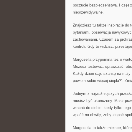
poczucie bezpieczeństwa. I często
nieprzewidywalne.
Znajdziesz tu także inspiracje do 
pytaniami, obserwacja nawykowych 
zachowaniami. Czasem za prokrast
kontroli. Gdy to widzisz, przesta
Margoseila przypomina też o warto
Możesz testować, sprawdzać, obse
Każdy dzień daje szansę na mały ek
powiem sobie więcej ciepła?”. Zmia
Jednym z najważniejszych przesła
musisz być ukończony. Masz praw
wracać do siebie, kiedy tylko tego
wpaść na chwilę, żeby złapać spok
Margoseila to także miejsce, któr