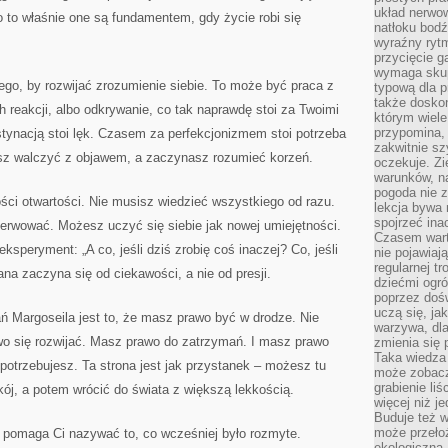
układ nerwo
 to właśnie one są fundamentem, gdy życie robi się
natłoku bodź
wyraźny rytm
przycięcie 
wymaga skupi
tego, by rozwijać zrozumienie siebie. To może być praca z
typową dla 
także doskon
reakcji, albo odkrywanie, co tak naprawdę stoi za Twoimi
którym wiele
przypomina,
ynacją stoi lęk. Czasem za perfekcjonizmem stoi potrzeba
zakwitnie sz
jesz walczyć z objawem, a zaczynasz rozumieć korzeń.
oczekuje. Zi
warunków, n
pogoda nie z
ści otwartości. Nie musisz wiedzieć wszystkiego od razu.
lekcja bywa
spojrzeć ina
rwować. Możesz uczyć się siebie jak nowej umiejętności.
Czasem wart
speryment: „A co, jeśli dziś zrobię coś inaczej? Co, jeśli
nie pojawiaj
regularnej tr
na zaczyna się od ciekawości, a nie od presji.
dziećmi ogr
poprzez dośw
uczą się, ja
ń Margoseila jest to, że masz prawo być w drodze. Nie
warzywa, dla
o się rozwijać. Masz prawo do zatrzymań. I masz prawo
zmienia się 
Taka wiedza 
 potrzebujesz. Ta strona jest jak przystanek – możesz tu
może zobacz
grabienie li
ój, a potem wrócić do świata z większą lekkością.
więcej niż j
Buduje też w
może przeło
e pomaga Ci nazywać to, co wcześniej było rozmyte.
ekologiczną