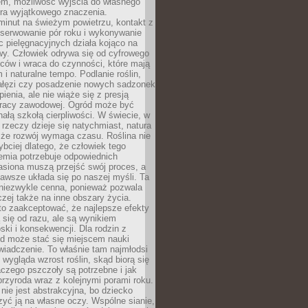
em, możliwość wyjścia do własnego
era wyjątkowego znaczenia.
minut na świeżym powietrzu, kontakt z
bserwowanie pór roku i wykonywanie
c pielęgnacyjnych działa kojąco na
wy. Człowiek odrywa się od cyfrowego
ców i wraca do czynności, które mają
 i naturalne tempo. Podlanie roślin,
gałęzi czy posadzenie nowych sadzonek
enia, ale nie wiąże się z presją
pracy zawodowej. Ogród może być
ałą szkołą cierpliwości. W świecie, w
 rzeczy dzieje się natychmiast, natura
 że rozwój wymaga czasu. Roślina nie
ybciej dlatego, że człowiek tego
emia potrzebuje odpowiednich
asiona muszą przejść swój proces, a
awsze układa się po naszej myśli. Ta
 niezwykle cenna, ponieważ pozwala
czej także na inne obszary życia.
o zaakceptować, że najlepsze efekty
ą się od razu, ale są wynikiem
oski i konsekwencji. Dla rodzin z
ód może stać się miejscem nauki
iadczenie. To właśnie tam najmłodsi
k wygląda wzrost roślin, skąd biorą się
czego pszczoły są potrzebne i jak
przyroda wraz z kolejnymi porami roku.
nie jest abstrakcyjna, bo dziecko
yć ją na własne oczy. Wspólne sianie,