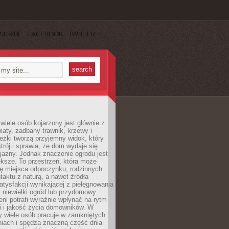
SCRIBE
FACEBOOK
TWITTER
wiele osób kojarzony jest głównie z
iaty, zadbany trawnik, krzewy i
eżki tworzą przyjemny widok, który
trój i sprawia, że dom wydaje się
yjazny. Jednak znaczenie ogrodu jest
ksze. To przestrzeń, która może
ję miejsca odpoczynku, rodzinnych
taktu z naturą, a nawet źródła
atysfakcji wynikającej z pielęgnowania
 niewielki ogród lub przydomowy
eni potrafi wyraźnie wpłynąć na rytm
i i jakość życia domowników. W
y wiele osób pracuje w zamkniętych
iach i spędza znaczną część dnia