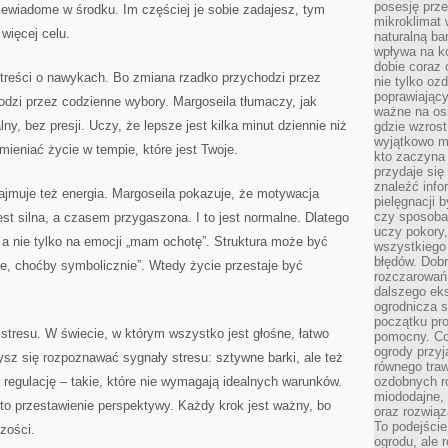
posesję prze
 niewiadome w środku. Im częściej je sobie zadajesz, tym
mikroklimat
więcej celu.
naturalną ba
wpływa na k
dobie coraz 
 treści o nawykach. Bo zmiana rzadko przychodzi przez
nie tylko oz
poprawiający
odzi przez codzienne wybory. Margoseila tłumaczy, jak
ważne na osi
, bez presji. Uczy, że lepsze jest kilka minut dziennie niż
gdzie wzros
wyjątkowo 
mieniać życie w tempie, które jest Twoje.
kto zaczyna 
przydaje się
znaleźć info
ajmuje też energia. Margoseila pokazuje, że motywacja
pielęgnacji b
czy sposoba
t silna, a czasem przygaszona. I to jest normalne. Dlatego
uczy pokory,
a nie tylko na emocji „mam ochotę”. Struktura może być
wszystkiego 
błędów. Dob
e, choćby symbolicznie”. Wtedy życie przestaje być
rozczarowań
dalszego ek
ogrodnicza st
początku pr
stresu. W świecie, w którym wszystko jest głośne, łatwo
pomocny. Co
ogrody przyj
sz się rozpoznawać sygnały stresu: sztywne barki, ale też
równego tra
regulację – takie, które nie wymagają idealnych warunków.
ozdobnych ro
miododajne, 
to przestawienie perspektywy. Każdy krok jest ważny, bo
oraz rozwią
To podejście
zości.
ogrodu, ale 