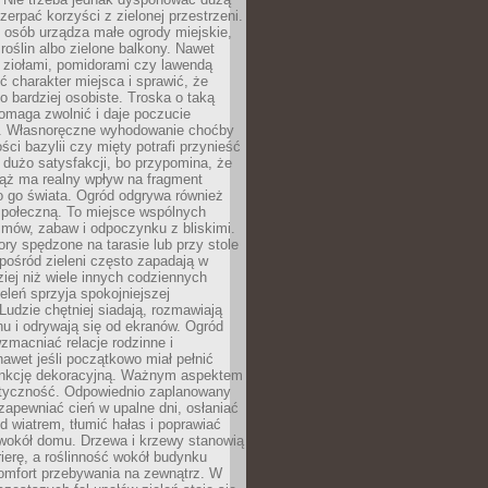
czerpać korzyści z zielonej przestrzeni.
 osób urządza małe ogrody miejskie,
 roślin albo zielone balkony. Nawet
z ziołami, pomidorami czy lawendą
 charakter miejsca i sprawić, że
no bardziej osobiste. Troska o taką
omaga zwolnić i daje poczucie
. Własnoręczne wyhodowanie choćby
lości bazylii czy mięty potrafi przynieść
dużo satysfakcji, bo przypomina, że
iąż ma realny wpływ na fragment
o go świata. Ogród odgrywa również
 społeczną. To miejsce wspólnych
zmów, zabaw i odpoczynku z bliskimi.
ory spędzone na tarasie lub przy stole
ośród zieleni często zapadają w
iej niż wiele innych codziennych
eleń sprzyja spokojniejszej
Ludzie chętniej siadają, rozmawiają
u i odrywają się od ekranów. Ogród
macniać relacje rodzinne i
nawet jeśli początkowo miał pełnić
unkcję dekoracyjną. Ważnym aspektem
aktyczność. Odpowiednio zaplanowany
apewniać cień w upalne dni, osłaniać
d wiatrem, tłumić hałas i poprawiać
 wokół domu. Drzewa i krzewy stanowią
rierę, a roślinność wokół budynku
omfort przebywania na zewnątrz. W