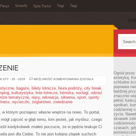
Smerfy
Tagi
Tagi
Paryż
Spis Treści
SUB
ZENIE
Ogród przez 
estetyką. Kw
RUNY
 STY - 26 - 2026
MOŻLIWOŚĆ KOMENTOWANIA
ZOSTAŁA
schludne ści
I
ICH
poprawia nas
ystyczne
,
bagaże
,
bilety lotnicze
,
biura podróży
,
city break
,
ZNACZENIE
bardziej prz
mping
,
kulturystyka
,
linie lotnicze
,
lotniska
,
noclegi
,
odzież
znacznie wię
róże tematyczne
,
rejsy
,
rekreacja
,
siłownia
,
sport
,
sporty
pełnić funkc
llness
,
wycieczki
,
żeglarstwo
,
zwiedzanie
spotkań, kon
codziennej s
e, w którym poznajesz własne wnętrze na nowo. To portal,
życia. Nawet
skrawek ziel
 mógł zajrzeć w głąb temu, kim jesteś, jak myślisz, czego
codziennośc
eśli kiedykolwiek miałeś poczucie, że w pędzie brakuje Ci
czasach, gd
pomieszczen
la jest dla Ciebie. To nie jest kolejna zlepek suchych