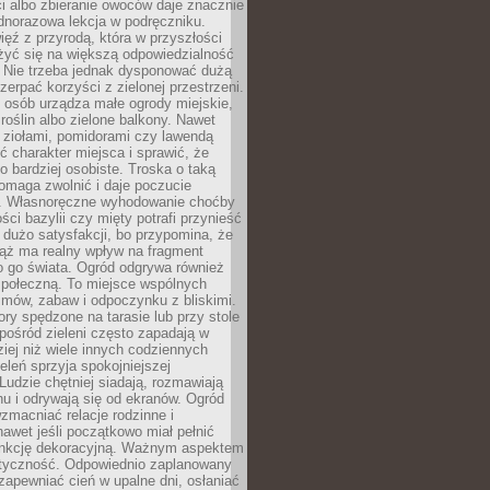
ści albo zbieranie owoców daje znacznie
ednorazowa lekcja w podręczniku.
ięź z przyrodą, która w przyszłości
żyć się na większą odpowiedzialność
. Nie trzeba jednak dysponować dużą
czerpać korzyści z zielonej przestrzeni.
 osób urządza małe ogrody miejskie,
 roślin albo zielone balkony. Nawet
z ziołami, pomidorami czy lawendą
 charakter miejsca i sprawić, że
no bardziej osobiste. Troska o taką
omaga zwolnić i daje poczucie
. Własnoręczne wyhodowanie choćby
lości bazylii czy mięty potrafi przynieść
dużo satysfakcji, bo przypomina, że
iąż ma realny wpływ na fragment
o go świata. Ogród odgrywa również
 społeczną. To miejsce wspólnych
zmów, zabaw i odpoczynku z bliskimi.
ory spędzone na tarasie lub przy stole
ośród zieleni często zapadają w
iej niż wiele innych codziennych
eleń sprzyja spokojniejszej
Ludzie chętniej siadają, rozmawiają
u i odrywają się od ekranów. Ogród
macniać relacje rodzinne i
nawet jeśli początkowo miał pełnić
unkcję dekoracyjną. Ważnym aspektem
aktyczność. Odpowiednio zaplanowany
apewniać cień w upalne dni, osłaniać