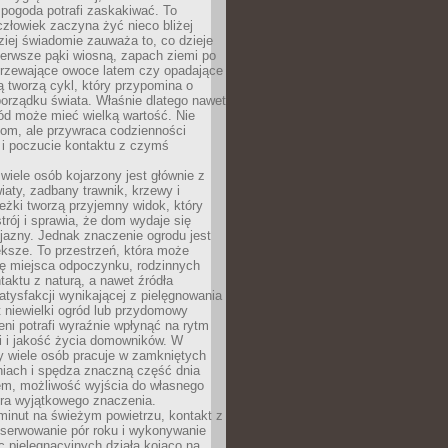
 pogoda potrafi zaskakiwać. To
człowiek zaczyna żyć nieco bliżej
dziej świadomie zauważa to, co dzieje
ierwsze pąki wiosną, zapach ziemi po
jrzewające owoce latem czy opadające
ią tworzą cykl, który przypomina o
orządku świata. Właśnie dlatego nawet
ród może mieć wielką wartość. Nie
dom, ale przywraca codzienności
 i poczucie kontaktu z czymś
.
wiele osób kojarzony jest głównie z
iaty, zadbany trawnik, krzewy i
eżki tworzą przyjemny widok, który
trój i sprawia, że dom wydaje się
yjazny. Jednak znaczenie ogrodu jest
ksze. To przestrzeń, która może
ję miejsca odpoczynku, rodzinnych
taktu z naturą, a nawet źródła
atysfakcji wynikającej z pielęgnowania
 niewielki ogród lub przydomowy
eni potrafi wyraźnie wpłynąć na rytm
i i jakość życia domowników. W
y wiele osób pracuje w zamkniętych
iach i spędza znaczną część dnia
em, możliwość wyjścia do własnego
era wyjątkowego znaczenia.
minut na świeżym powietrzu, kontakt z
bserwowanie pór roku i wykonywanie
c pielęgnacyjnych działa kojąco na