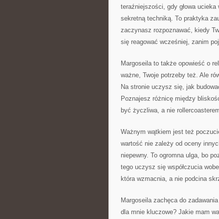
teraźniejszości, gdy głowa ucieka
sekretną techniką. To praktyka za
zaczynasz rozpoznawać, kiedy Twoje
się reagować wcześniej, zanim poja
Margoseila to także opowieść o re
ważne, Twoje potrzeby też. Ale ró
Na stronie uczysz się, jak budować
Poznajesz różnicę między bliskoś
być życzliwa, a nie rollercoastere
Ważnym wątkiem jest też poczucie
wartość nie zależy od oceny innyc
niepewny. To ogromna ulga, bo po
tego uczysz się współczucia wobec 
która wzmacnia, a nie podcina skr
Margoseila zachęca do zadawania p
dla mnie kluczowe? Jakie mam war