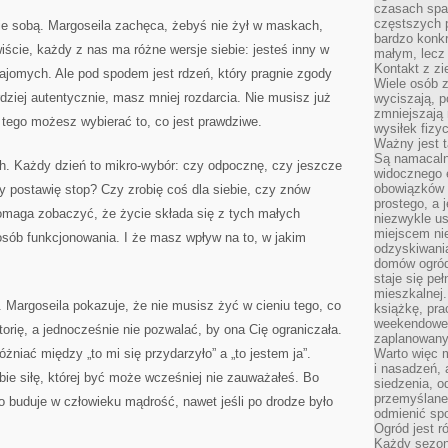
czasach spa
częstszych 
ie sobą. Margoseila zachęca, żebyś nie żył w maskach,
bardzo konkr
iście, każdy z nas ma różne wersje siebie: jesteś inny w
małym, lecz
Kontakt z zi
ajomych. Ale pod spodem jest rdzeń, który pragnie zgody
Wiele osób 
ziej autentycznie, masz mniej rozdarcia. Nie musisz już
wyciszają, 
zmniejszają 
 tego możesz wybierać to, co jest prawdziwe.
wysiłek fizy
Ważny jest 
Są namacaln
h. Każdy dzień to mikro-wybór: czy odpocznę, czy jeszcze
widocznego e
obowiązków 
y postawię stop? Czy zrobię coś dla siebie, czy znów
prostego, a 
pomaga zobaczyć, że życie składa się z tych małych
niezwykle us
miejscem nie
osób funkcjonowania. I że masz wpływ na to, w jakim
odzyskiwania
domów ogród
staje się pe
mieszkalnej.
 Margoseila pokazuje, że nie musisz żyć w cieniu tego, co
książkę, pra
weekendowe p
orię, a jednocześnie nie pozwalać, by ona Cię ograniczała.
zaplanowany,
óżniać między „to mi się przydarzyło” a „to jestem ja”.
Warto więc m
i nasadzeń, 
ie siłę, której być może wcześniej nie zauważałeś. Bo
siedzenia, o
przemyślane 
o buduje w człowieku mądrość, nawet jeśli po drodze było
odmienić spo
Ogród jest r
Każdy sezon