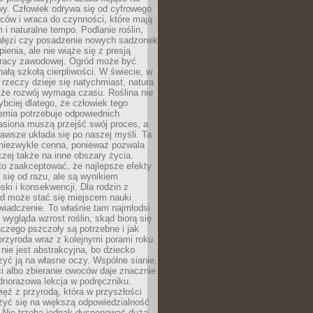
wy. Człowiek odrywa się od cyfrowego
ców i wraca do czynności, które mają
 i naturalne tempo. Podlanie roślin,
gałęzi czy posadzenie nowych sadzonek
enia, ale nie wiąże się z presją
pracy zawodowej. Ogród może być
ałą szkołą cierpliwości. W świecie, w
 rzeczy dzieje się natychmiast, natura
 że rozwój wymaga czasu. Roślina nie
ybciej dlatego, że człowiek tego
emia potrzebuje odpowiednich
asiona muszą przejść swój proces, a
awsze układa się po naszej myśli. Ta
 niezwykle cenna, ponieważ pozwala
czej także na inne obszary życia.
o zaakceptować, że najlepsze efekty
ą się od razu, ale są wynikiem
oski i konsekwencji. Dla rodzin z
ód może stać się miejscem nauki
iadczenie. To właśnie tam najmłodsi
k wygląda wzrost roślin, skąd biorą się
czego pszczoły są potrzebne i jak
przyroda wraz z kolejnymi porami roku.
nie jest abstrakcyjna, bo dziecko
yć ją na własne oczy. Wspólne sianie,
ści albo zbieranie owoców daje znacznie
ednorazowa lekcja w podręczniku.
ięź z przyrodą, która w przyszłości
żyć się na większą odpowiedzialność
. Nie trzeba jednak dysponować dużą