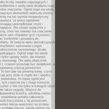
dku liczby owadów zapylających i
problemów z wodą takie działania mają
etne znaczenie. Ogród staje się wtedy
 ważnym elementem większej zmiany.
emią ma też wymiar terapeutyczny.
zauważa, że prace ogrodowe
pomagają uporządkować myśli i
napięcie. Nie chodzi wyłącznie o
czny, choć ten również ma znaczenie.
także sam charakter tych czynności.
e, konkretne i prowadzą do
fektu. W świecie wielu abstrakcyjnych
możliwość wykonania czegoś
jednocześnie sensownego, działa
pokajająco. Ogród staje się wtedy
 tylko uprawy roślin, ale również
 równowagi. Dla wielu właścicieli
 z czasem przestaje być dodatkiem, a
łnoprawną częścią przestrzeni
 To tam pije się poranną kawę, czyta
cuje przy stole w ciepłe dni i spędza
opołudnia. Im lepiej ogród jest
 tym częściej się z niego korzysta.
yśleć o nim nie tylko w kategorii rabat
ale także wygody. Miejsce do
dpowiednia ścieżka, odrobina cienia i
oświetlenie potrafią całkowicie
sób korzystania z tej przestrzeni.
ównież lekcją uważności na zmiany.
 wygląda inaczej, każda roślina ma