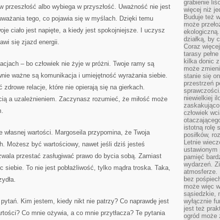
grabienie li
 w przeszłość albo wybiega w przyszłość. Uważność nie jest
więcej niż j
Buduje też w
uważania tego, co pojawia się w myślach. Dzięki temu
może przeło
 ciało jest napięte, a kiedy jest spokojniejsze. I uczysz
ekologiczną
działką, by 
wi się zjazd energii.
Coraz więcej
tarasy pełne
kilka donic 
lacjach – bo człowiek nie żyje w próżni. Twoje ramy są
może zmienić
wnie ważne są komunikacja i umiejętność wyrażania siebie.
stanie się o
przestrzeń p
 zdrowe relacje, które nie opierają się na gierkach.
sprawczości
niewielkiej i
cią a uzależnieniem. Zaczynasz rozumieć, że miłość może
zaskakująco 
m.
człowiek wc
otaczająceg
istotną rolę
 własnej wartości. Margoseila przypomina, że Twoja
posiłków, ro
Letnie wiecz
h. Możesz być wartościowy, nawet jeśli dziś jesteś
ustawionym p
zwala przestać zasługiwać prawo do bycia sobą. Zamiast
pamięć bardz
wydarzeń. Zi
siebie. To nie jest pobłażliwość, tylko mądra troska. Taka,
atmosferze. 
bez pośpiech
zydła.
może więc wz
sąsiedzkie, 
ytań. Kim jestem, kiedy nikt nie patrzy? Co naprawdę jest
wyłącznie f
jest też pr
tości? Co mnie ożywia, a co mnie przytłacza? Te pytania
ogród może z