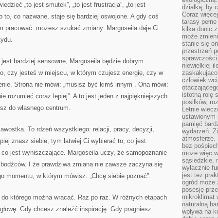
dzieć „to jest smutek”, „to jest frustracja”, „to jest
działką, by 
Coraz więcej
 to, co nazwane, staje się bardziej oswojone. A gdy coś
tarasy pełne
ym pracować: możesz szukać zmiany. Margoseila daje Ci
kilka donic 
może zmienić
tydu.
stanie się o
przestrzeń p
sprawczości
 jest bardziej sensowne, Margoseila będzie dobrym
niewielkiej i
o, czy jesteś w miejscu, w którym czujesz energię, czy w
zaskakująco 
człowiek wc
nie. Strona nie mówi: „musisz być kimś innym”. Ona mówi:
otaczająceg
istotną rolę
 rozumieć coraz lepiej”. A to jest jeden z najpiękniejszych
posiłków, ro
asz do własnego centrum.
Letnie wiecz
ustawionym p
pamięć bardz
kawostka. To rdzeń wszystkiego: relacji, pracy, decyzji,
wydarzeń. Zi
atmosferze. 
iej znasz siebie, tym łatwiej Ci wybierać to, co jest
bez pośpiech
, co jest wyniszczające. Margoseila uczy, że samopoznanie
może więc wz
sąsiedzkie, 
 bodźców. I że prawdziwa zmiana nie zawsze zaczyna się
wyłącznie f
jest też pr
hego momentu, w którym mówisz: „Chcę siebie poznać”.
ogród może z
posesję prze
mikroklimat
, do którego można wracać. Raz po raz. W różnych etapach
naturalną ba
 głowę. Gdy chcesz znaleźć inspirację. Gdy pragniesz
wpływa na k