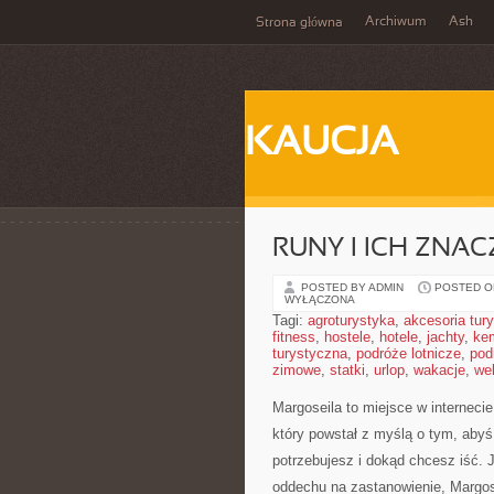
Archiwum
Ash
Strona główna
KAUCJA
RUNY I ICH ZNAC
POSTED BY ADMIN
POSTED ON
WYŁĄCZONA
Tagi:
agroturystyka
,
akcesoria tur
fitness
,
hostele
,
hotele
,
jachty
,
ke
turystyczna
,
podróże lotnicze
,
pod
zimowe
,
statki
,
urlop
,
wakacje
,
we
Margoseila to miejsce w interneci
który powstał z myślą o tym, abyś
potrzebujesz i dokąd chcesz iść. J
oddechu na zastanowienie, Margosei