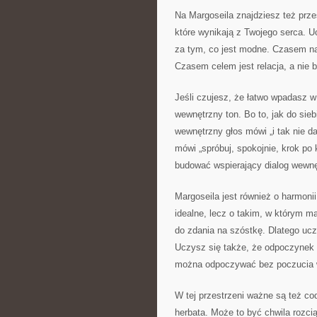
Na Margoseila znajdziesz też prze
które wynikają z Twojego serca. U
za tym, co jest modne. Czasem naj
Czasem celem jest relacja, a nie 
Jeśli czujesz, że łatwo wpadasz w
wewnętrzny ton. Bo to, jak do si
wewnętrzny głos mówi „i tak nie d
mówi „spróbuj, spokojnie, krok po 
budować wspierający dialog wewnętr
Margoseila jest również o harmoni
idealne, lecz o takim, w którym m
do zdania na szóstkę. Dlatego uc
Uczysz się także, że odpoczynek n
można odpoczywać bez poczucia 
W tej przestrzeni ważne są też co
herbata. Może to być chwila rozcią