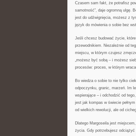
Czasem sam fakt, że potrafisz powie
samotność”, daje ogromną ulgę. Bo
jest do udźwignięcia, możesz z t
język do mówienia o sobie bez ws
Jeśli chcesz budować życie, które
przewodnikiem. Niezależnie od teg
miejscu, w którym czujesz zmęcze
„możesz być sobą – i możesz siebie
procesów: proces, w którym wrac
Bo wiedza o sobie to nie tylko cie
odpoczynku, granic, marzeń. Im lep
wspierające – i odchodzić od tego
jest jak kompas w świecie pełnym
od wielkich rewolucji, ale od cic
Dlatego Margoseila jest miejscem
życia. Gdy potrzebujesz odciążyć