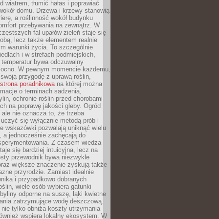
d wiatrem, tłumić hałas i poprawiać
 wokół domu. Drzewa i krzewy stanowią
rierę, a roślinność wokół budynku
omfort przebywania na zewnątrz. W
częstszych fal upałów zieleń staje się
dobą, lecz także elementem realnie
m warunki życia. To szczególnie
edlach i w strefach podmiejskich,
t temperatur bywa odczuwalny
mocno. W pewnym momencie każdemu,
swoją przygodę z uprawą roślin,
strona poradnikowa
na której można
rmacje o terminach sadzenia,
ylin, ochronie roślin przed chorobami
ch na poprawę jakości gleby. Ogród
 ale nie oznacza to, że trzeba
uczyć się wyłącznie metodą prób i
re wskazówki pozwalają uniknąć wielu
, a jednocześnie zachęcają do
sperymentowania. Z czasem wiedza
aje się bardziej intuicyjna, lecz na
osty przewodnik bywa niezwykle
raz większe znaczenie zyskują także
azne przyrodzie. Zamiast idealnie
wnika i przypadkowo dobranych
ślin, wiele osób wybiera gatunki
byliny odporne na suszę, łąki kwietne
zania zatrzymujące wodę deszczową.
 nie tylko obniża koszty utrzymania
również wspiera lokalny ekosystem. W