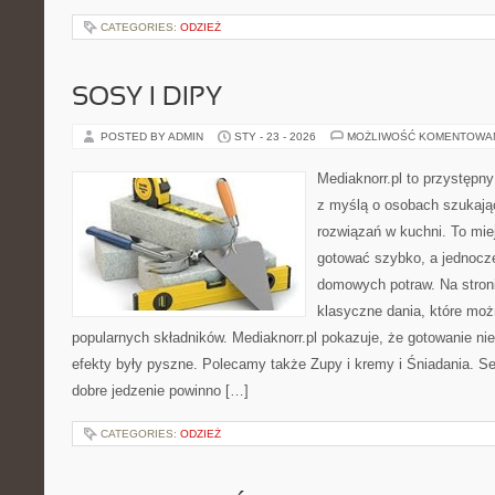
CATEGORIES:
ODZIEŻ
SOSY I DIPY
POSTED BY ADMIN
STY - 23 - 2026
MOŻLIWOŚĆ KOMENTOWA
Mediaknorr.pl to przystępny
z myślą o osobach szukaj
rozwiązań w kuchni. To miej
gotować szybko, a jednocz
domowych potraw. Na stroni
klasyczne dania, które mo
popularnych składników. Mediaknorr.pl pokazuje, że gotowanie n
efekty były pyszne. Polecamy także Zupy i kremy i Śniadania. Ser
dobre jedzenie powinno […]
CATEGORIES:
ODZIEŻ