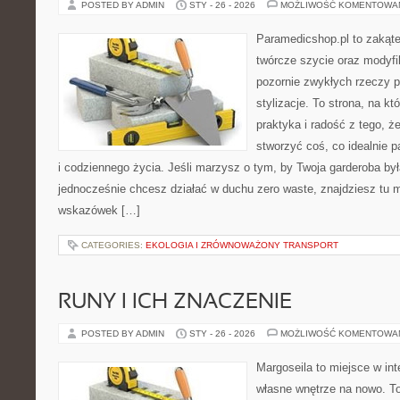
POSTED BY ADMIN
STY - 26 - 2026
MOŻLIWOŚĆ KOMENTOWA
Paramedicshop.pl to zakąte
twórcze szycie oraz modyfi
pozornie zwykłych rzeczy 
stylizacje. To strona, na któ
praktyka i radość z tego, 
stworzyć coś, co idealnie p
i codziennego życia. Jeśli marzysz o tym, by Twoja garderoba by
jednocześnie chcesz działać w duchu zero waste, znajdziesz tu m
wskazówek […]
CATEGORIES:
EKOLOGIA I ZRÓWNOWAŻONY TRANSPORT
RUNY I ICH ZNACZENIE
POSTED BY ADMIN
STY - 26 - 2026
MOŻLIWOŚĆ KOMENTOWA
Margoseila to miejsce w in
własne wnętrze na nowo. To 