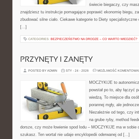
świecie biegaczy, czy masz
znajdziesz tu instrukcje pomagające poprawić ekonomię biegu, z
zbudować silne ciało. Ciekawe kategorie to Diety specjalistyczne 
[…]
CATEGORIES:
BEZPIECZEŃSTWO NA DRODZE – CO WARTO WIEDZIEĆ?
PRZYNĘTY I ZANĘTY
POSTED BY ADMIN
STY - 24 - 2026
MOŻLIWOŚĆ KOMENTOWA
MOCZYKIJE to autonomiczn
powstał po to, aby łączyć 
wiedzą. To miejsce dla osó
porannej mgły, ale jednocze
Niezależnie od tego, czy int
na grube ryby, method fee
dorsze, czy może łowienie spod lodu – MOCZYKIJE ma w sobie do
szukasz. Ten wortal nie udaje encyklopedii oderwanej od […]