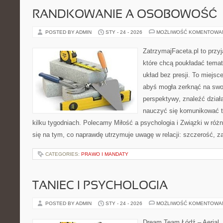
RANDKOWANIE A OSOBOWOŚĆ
POSTED BY ADMIN
STY - 24 - 2026
MOŻLIWOŚĆ KOMENTOWA
ZatrzymajFaceta.pl to przyj
które chcą poukładać temat
układ bez presji. To miejsc
abyś mogła zerknąć na swoj
perspektywy, znaleźć dział
nauczyć się komunikować ta
kilku tygodniach. Polecamy Miłość a psychologia i Związki w różn
się na tym, co naprawdę utrzymuje uwagę w relacji: szczerość, z
CATEGORIES:
PRAWO I MANDATY
TANIEC I PSYCHOLOGIA
POSTED BY ADMIN
STY - 24 - 2026
MOŻLIWOŚĆ KOMENTOWA
Dream Team Łódź – Aerial, 