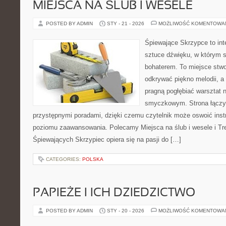
MIEJSCA NA ŚLUB I WESELE
POSTED BY ADMIN
STY - 21 - 2026
MOŻLIWOŚĆ KOMENTOWA
Śpiewające Skrzypce to in
sztuce dźwięku, w którym 
bohaterem. To miejsce stwo
odkrywać piękno melodii, a 
pragną pogłębiać warsztat 
smyczkowym. Strona łączy
przystępnymi poradami, dzięki czemu czytelnik może oswoić inst
poziomu zaawansowania. Polecamy Miejsca na ślub i wesele i Tr
Śpiewających Skrzypiec opiera się na pasji do […]
CATEGORIES:
POLSKA
PAPIEŻE I ICH DZIEDZICTWO
POSTED BY ADMIN
STY - 20 - 2026
MOŻLIWOŚĆ KOMENTOWA