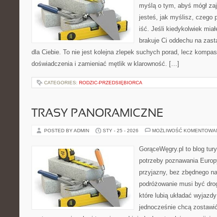
myślą o tym, abyś mógł zaj
jesteś, jak myślisz, czego 
iść. Jeśli kiedykolwiek mia
brakuje Ci oddechu na zast
dla Ciebie. To nie jest kolejna zlepek suchych porad, lecz komp
doświadczenia i zamieniać mętlik w klarowność. […]
CATEGORIES:
RODZIC-PRZEDSIĘBIORCA
TRASY PANORAMICZNE
POSTED BY ADMIN
STY - 25 - 2026
MOŻLIWOŚĆ KOMENTOWA
GorąceWęgry.pl to blog tury
potrzeby poznawania Euro
przyjazny, bez zbędnego na
podróżowanie musi być drog
które lubią układać wyjazdy
jednocześnie chcą zostawi