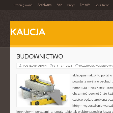
Archiwum
Ash
Smerfy
Strona główna
Paryż
Spis Treści
KAUCJA
BUDOWNICTWO
POSTED BY ADMIN
STY - 27 - 2026
MOŻLIWOŚĆ KOMENTOWA
sklep-pusmak.pl to portal o
powstał z myślą o osobach,
remontują mieszkanie, aran
chcą mieć pewność, że ka
działce będzie zrobiona bez
którym wyposażenie warszta
konkretnymi poradami, a tematy takie jak elektronarzędzia łączą 