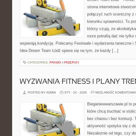
strona internetowa stworzon
połączyć ruch sceniczny z ć
kierunku sprawności. To pr
którzy czują, że akrobatyka
rurze potrafią dać nie tylko 
wspierają kondycję. Polecamy Festiwale i wydarzenia taneczne i 
Idea Dream Team Łódź opiera się na tym, że każdy […]
CATEGORIES:
PRAWO I PRZEPISY
WYZWANIA FITNESS I PLANY TR
POSTED BY ADMIN
STY - 24 - 2026
MOŻLIWOŚĆ KOMENTOWA
Bieganiewwarszawie.pl to p
które chcą truchtać w stoli
bez chaosu i bez kontuzji. 
aktywność spotyka się z d
Niezależnie od tego, czy d