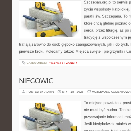
Szczepan.org.pl to serwis
życiu wspólnoty katolickiej
parafii św. Szczepana. To m
które chcą głębiej poznać c
serca, przez liturgię, aż p
tradycję z współczesnym ję
trafiają zarówno do osób głęboko zaangażowanych, jak i do tych, 
pierwsze kroki. Polecamy także: Miejsca święte i pielgrzymki i Cu
CATEGORIES:
PRZYNĘTY I ZANĘTY
NIEGOWIC
POSTED BY ADMIN
STY - 18 - 2026
MOŻLIWOŚĆ KOMENTOWA
To miejsce powstało z pros
nie musi być nudna. Ten bl
przyswajanie informacji moż
Jeśli kiedykolwiek miałeś 
są przegadane, tutaj znajdz