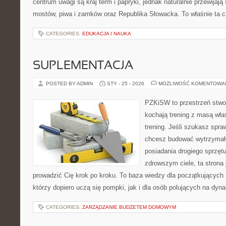
centrum uwagi są kraj term i papryki, jednak naturalnie przewijają 
mostów, piwa i zamków oraz Republika Słowacka. To właśnie ta c
CATEGORIES:
EDUKACJA I NAUKA
SUPLEMENTACJA
POSTED BY ADMIN
STY - 25 - 2026
MOŻLIWOŚĆ KOMENTOWA
PZKiSW to przestrzeń stwor
kochają trening z masą włas
trening. Jeśli szukasz sp
chcesz budować wytrzymał
posiadania drogiego sprzęt
zdrowszym ciele, ta strona 
prowadzić Cię krok po kroku. To baza wiedzy dla początkujących
którzy dopiero uczą się pompki, jak i dla osób polujących na dyn
CATEGORIES:
ZARZĄDZANIE BUDŻETEM DOMOWYM