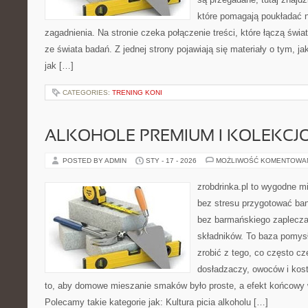
które pomagają poukładać n
zagadnienia. Na stronie czeka połączenie treści, które łączą świ
ze świata badań. Z jednej strony pojawiają się materiały o tym, j
jak […]
CATEGORIES:
TRENING KONI
ALKOHOLE PREMIUM I KOLEKCJ
POSTED BY ADMIN
STY - 17 - 2026
MOŻLIWOŚĆ KOMENTOWA
zrobdrinka.pl to wygodne mi
bez stresu przygotować ban
bez barmańskiego zaplecza
składników. To baza pomysłó
zrobić z tego, co często cz
dosładzaczy, owoców i kost
to, aby domowe mieszanie smaków było proste, a efekt końcowy 
Polecamy takie kategorie jak: Kultura picia alkoholu […]