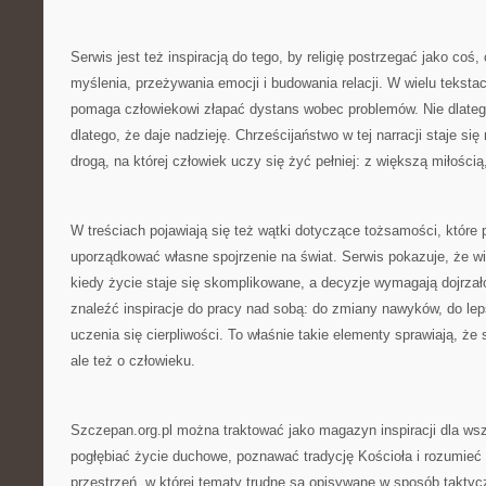
Serwis jest też inspiracją do tego, by religię postrzegać jako co
myślenia, przeżywania emocji i budowania relacji. W wielu tekst
pomaga człowiekowi złapać dystans wobec problemów. Nie dlatego
dlatego, że daje nadzieję. Chrześcijaństwo w tej narracji staje się
drogą, na której człowiek uczy się żyć pełniej: z większą miłości
W treściach pojawiają się też wątki dotyczące tożsamości, które
uporządkować własne spojrzenie na świat. Serwis pokazuje, że w
kiedy życie staje się skomplikowane, a decyzje wymagają dojrzał
znaleźć inspiracje do pracy nad sobą: do zmiany nawyków, do lep
uczenia się cierpliwości. To właśnie takie elementy sprawiają, że str
ale też o człowieku.
Szczepan.org.pl można traktować jako magazyn inspiracji dla wsz
pogłębiać życie duchowe, poznawać tradycję Kościoła i rozumieć s
przestrzeń, w której tematy trudne są opisywane w sposób taktyc