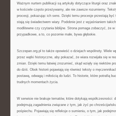
Ważnym nurtem publikacji są artykuły dotyczące liturgii oraz znak
w kościele często przeżywamy, ale nie zawsze rozumiemy. Tekst
procesji, pokazując ich sens. Dzięki temu procesje przestają być
stają się świadectwem wiary. Podobnie jest z wyjaśnianiem takic
modlitewne czy czytania biblijne. Strona pomaga zobaczyć, że w lit
przypadkowe, a to, co pozornie małe, bywa głębokie.
Szczepan.org.pl to także opowieść o dziejach wspólnoty. Wiele w
przez wątki historyczne, aby pokazać, że wiara rozwijała się w r
zmian. Dzięki temu łatwiej zrozumieć, skąd wzięły się niektóre pra
do dziś. Obok historii pojawiają się również teksty o męczennikach
postawą, odwagą i miłością do ludzi. To historie, które potrafią b
trudnych momentach życia.
W serwisie nie brakuje tematów, które dotykają współczesności: 
podejmują zagadnienia związane z tym, jak żyć po chrześcijańsk
pośpiechu. Pojawiają się refleksje o sumieniu, o tym, jak podejm