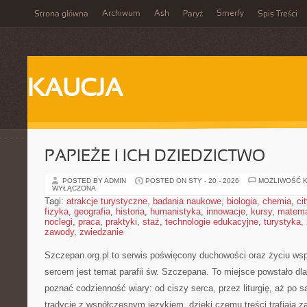
Archiwum
Ash
Smerfy
Strona główna
Paryż
Spis Treści
KAUCJA
PAPIEŻE I ICH DZIEDZICTWO
POSTED BY ADMIN
POSTED ON STY - 20 - 2026
MOŻLIWOŚĆ 
WYŁĄCZONA
Tagi:
atrakcje turystyczne
,
badania naukowe
,
biologia
,
chemia
,
ci
fizyka
,
geografia
,
historia
,
humanistyka
,
innowacje
,
kursy
,
matem
noclegi
,
praca
,
praktyki
,
staż
,
technologie edukacyjne
,
turystyka
,
zawody
,
zwiedzanie
Szczepan.org.pl to serwis poświęcony duchowości oraz życiu wspó
sercem jest temat parafii św. Szczepana. To miejsce powstało dla
poznać codzienność wiary: od ciszy serca, przez liturgię, aż po 
tradycję z współczesnym językiem, dzięki czemu treści trafiają 