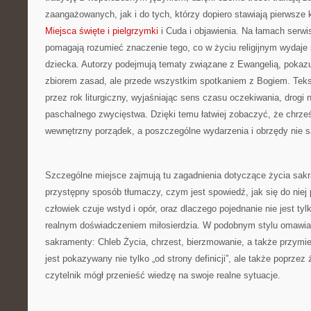
zaangażowanych, jak i do tych, którzy dopiero stawiają pierwsze 
Miejsca święte i pielgrzymki
i Cuda i objawienia. Na łamach serwis
pomagają rozumieć znaczenie tego, co w życiu religijnym wydaje
dziecka. Autorzy podejmują tematy związane z Ewangelią, pokazują
zbiorem zasad, ale przede wszystkim spotkaniem z Bogiem. Teks
przez rok liturgiczny, wyjaśniając sens czasu oczekiwania, drogi 
paschalnego zwycięstwa. Dzięki temu łatwiej zobaczyć, że chrze
wewnętrzny porządek, a poszczególne wydarzenia i obrzędy nie 
Szczególne miejsce zajmują tu zagadnienia dotyczące życia sak
przystępny sposób tłumaczy, czym jest spowiedź, jak się do niej 
człowiek czuje wstyd i opór, oraz dlaczego pojednanie nie jest tyl
realnym doświadczeniem miłosierdzia. W podobnym stylu omawia
sakramenty: Chleb Życia, chrzest, bierzmowanie, a także przymi
jest pokazywany nie tylko „od strony definicji”, ale także poprze
czytelnik mógł przenieść wiedzę na swoje realne sytuacje.