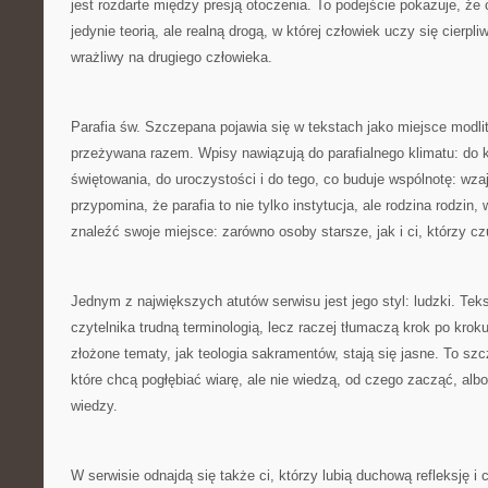
jest rozdarte między presją otoczenia. To podejście pokazuje, że 
jedynie teorią, ale realną drogą, w której człowiek uczy się cierpli
wrażliwy na drugiego człowieka.
Parafia św. Szczepana pojawia się w tekstach jako miejsce modlit
przeżywana razem. Wpisy nawiązują do parafialnego klimatu: do 
świętowania, do uroczystości i do tego, co buduje wspólnotę: wz
przypomina, że parafia to nie tylko instytucja, ale rodzina rodzi
znaleźć swoje miejsce: zarówno osoby starsze, jak i ci, którzy cz
Jednym z największych atutów serwisu jest jego styl: ludzki. Teks
czytelnika trudną terminologią, lecz raczej tłumaczą krok po krok
złożone tematy, jak teologia sakramentów, stają się jasne. To sz
które chcą pogłębiać wiarę, ale nie wiedzą, od czego zacząć, albo
wiedzy.
W serwisie odnajdą się także ci, którzy lubią duchową refleksję i 