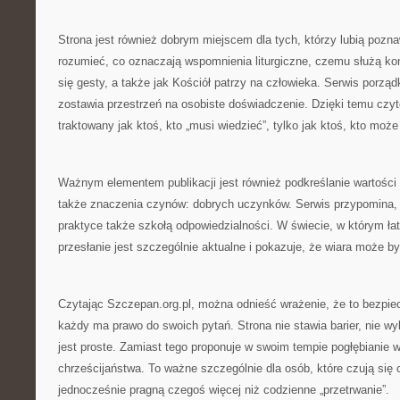
Strona jest również dobrym miejscem dla tych, którzy lubią poznaw
rozumieć, co oznaczają wspomnienia liturgiczne, czemu służą kon
się gesty, a także jak Kościół patrzy na człowieka. Serwis porzą
zostawia przestrzeń na osobiste doświadczenie. Dzięki temu czyte
traktowany jak ktoś, kto „musi wiedzieć”, tylko jak ktoś, kto może
Ważnym elementem publikacji jest również podkreślanie wartości t
także znaczenia czynów: dobrych uczynków. Serwis przypomina, 
praktyce także szkołą odpowiedzialności. W świecie, w którym łatw
przesłanie jest szczególnie aktualne i pokazuje, że wiara może b
Czytając Szczepan.org.pl, można odnieść wrażenie, że to bezpiec
każdy ma prawo do swoich pytań. Strona nie stawia barier, nie wyk
jest proste. Zamiast tego proponuje w swoim tempie pogłębianie w
chrześcijaństwa. To ważne szczególnie dla osób, które czują się
jednocześnie pragną czegoś więcej niż codzienne „przetrwanie”.