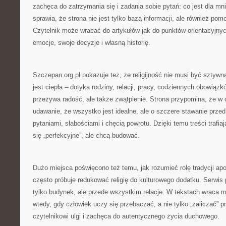
zachęca do zatrzymania się i zadania sobie pytań: co jest dla mn
sprawia, że strona nie jest tylko bazą informacji, ale również po
Czytelnik może wracać do artykułów jak do punktów orientacyjnyc
emocje, swoje decyzje i własną historię.
Szczepan.org.pl pokazuje też, że religijność nie musi być sztywna
jest ciepła – dotyka rodziny, relacji, pracy, codziennych obowiązk
przeżywa radość, ale także zwątpienie. Strona przypomina, że w c
udawanie, że wszystko jest idealne, ale o szczere stawanie przed
pytaniami, słabościami i chęcią powrotu. Dzięki temu treści trafiaj
się „perfekcyjne”, ale chcą budować.
Dużo miejsca poświęcono też temu, jak rozumieć rolę tradycji apos
często próbuje redukować religię do kulturowego dodatku. Serwis 
tylko budynek, ale przede wszystkim relacje. W tekstach wraca m
wtedy, gdy człowiek uczy się przebaczać, a nie tylko „zaliczać” pr
czytelnikowi ulgi i zachęca do autentycznego życia duchowego.