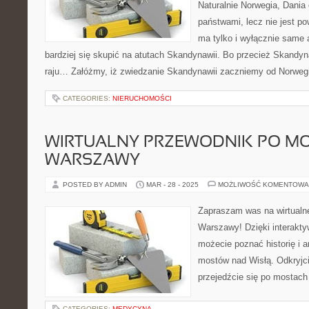
Naturalnie Norwegia, Dani
państwami, lecz nie jest po
ma tylko i wyłącznie same a
bardziej się skupić na atutach Skandynawii. Bo przecież Skandyna
raju… Załóżmy, iż zwiedzanie Skandynawii zaczniemy od Norwegii
CATEGORIES:
NIERUCHOMOŚCI
WIRTUALNY PRZEWODNIK PO M
WARSZAWY
POSTED BY ADMIN
MAR - 28 - 2025
MOŻLIWOŚĆ KOMENTOWA
Zapraszam was na wirtualn
Warszawy! Dzięki interakt
możecie poznać historię i a
mostów nad Wisłą. Odkryjci
przejedźcie się po mostac
CATEGORIES:
MEDYCYNA