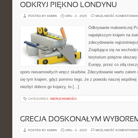
ODKRYJ PIĘKNO LONDYNU
POSTED BY ADMIN
GRU - 3 - 2025
MOŻLIWOŚĆ KOMENTOWAN
Odkrywanie malowniczej Por
największym krajem na świ
zdecydowanie najistotniejs
Znajdująca się na wschodz
terytorium potężne obszary
Europy, przez co siłą rzec
sporo niesamowitych wręcz skarbów. Zdecydowanie warto zatem n
się tym krajem, gdyż pomimo tego, że z powodu naszej wspólnej hi
niezbyt dobrze go kojarzy, to […]
CATEGORIES:
NIERUCHOMOŚCI
GRECJA DOSKONAŁYM WYBOREM
POSTED BY ADMIN
GRU - 3 - 2025
MOŻLIWOŚĆ KOMENTOWAN