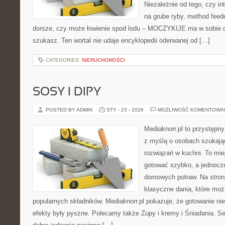
Niezależnie od tego, czy int
na grube ryby, method fee
dorsze, czy może łowienie spod lodu – MOCZYKIJE ma w sobie do
szukasz. Ten wortal nie udaje encyklopedii oderwanej od […]
CATEGORIES:
NIERUCHOMOŚCI
SOSY I DIPY
POSTED BY ADMIN
STY - 23 - 2026
MOŻLIWOŚĆ KOMENTOWA
Mediaknorr.pl to przystępny
z myślą o osobach szukaj
rozwiązań w kuchni. To miej
gotować szybko, a jednocz
domowych potraw. Na stroni
klasyczne dania, które mo
popularnych składników. Mediaknorr.pl pokazuje, że gotowanie n
efekty były pyszne. Polecamy także Zupy i kremy i Śniadania. Ser