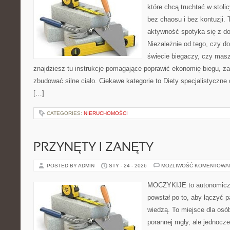
które chcą truchtać w stoli
bez chaosu i bez kontuzji. 
aktywność spotyka się z d
Niezależnie od tego, czy d
świecie biegaczy, czy masz
znajdziesz tu instrukcje pomagające poprawić ekonomię biegu, z
zbudować silne ciało. Ciekawe kategorie to Diety specjalistyczne 
[…]
CATEGORIES:
NIERUCHOMOŚCI
PRZYNĘTY I ZANĘTY
POSTED BY ADMIN
STY - 24 - 2026
MOŻLIWOŚĆ KOMENTOWA
MOCZYKIJE to autonomiczn
powstał po to, aby łączyć 
wiedzą. To miejsce dla osó
porannej mgły, ale jednocze