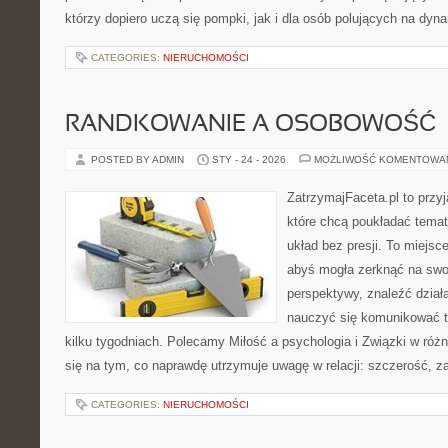
którzy dopiero uczą się pompki, jak i dla osób polujących na dyn
CATEGORIES:
NIERUCHOMOŚCI
RANDKOWANIE A OSOBOWOŚĆ
POSTED BY ADMIN
STY - 24 - 2026
MOŻLIWOŚĆ KOMENTOWA
ZatrzymajFaceta.pl to przyj
które chcą poukładać temat
układ bez presji. To miejsc
abyś mogła zerknąć na swoj
perspektywy, znaleźć dział
nauczyć się komunikować ta
kilku tygodniach. Polecamy Miłość a psychologia i Związki w różn
się na tym, co naprawdę utrzymuje uwagę w relacji: szczerość, z
CATEGORIES:
NIERUCHOMOŚCI