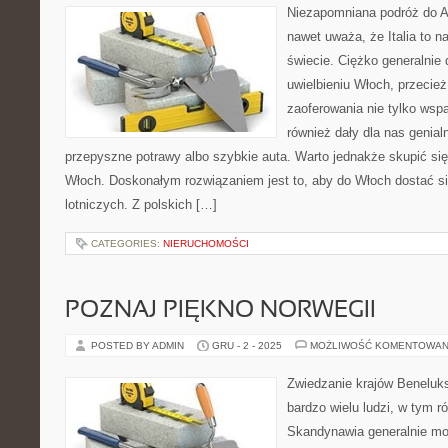
Niezapomniana podróż do Au
nawet uważa, że Italia to n
świecie. Ciężko generalnie
uwielbieniu Włoch, przecie
zaoferowania nie tylko wspa
również dały dla nas genia
przepyszne potrawy albo szybkie auta. Warto jednakże skupić się
Włoch. Doskonałym rozwiązaniem jest to, aby do Włoch dostać się
lotniczych. Z polskich […]
CATEGORIES:
NIERUCHOMOŚCI
POZNAJ PIĘKNO NORWEGII
POSTED BY ADMIN
GRU - 2 - 2025
MOŻLIWOŚĆ KOMENTOWAN
Zwiedzanie krajów Beneluk
bardzo wielu ludzi, w tym r
Skandynawia generalnie mo