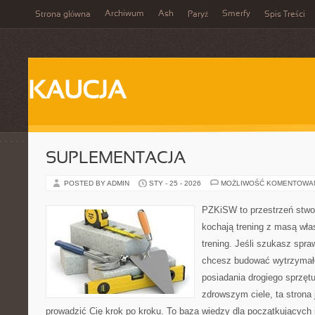
Archiwum
Ash
Smerfy
Strona główna
Paryż
Spis Treści
KAUCJA
SUPLEMENTACJA
POSTED BY ADMIN
STY - 25 - 2026
MOŻLIWOŚĆ KOMENTOWA
PZKiSW to przestrzeń stwor
kochają trening z masą włas
trening. Jeśli szukasz sp
chcesz budować wytrzymał
posiadania drogiego sprzęt
zdrowszym ciele, ta strona 
prowadzić Cię krok po kroku. To baza wiedzy dla początkujących