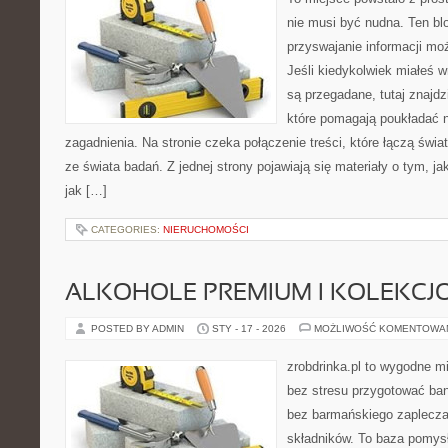
nie musi być nudna. Ten bl
przyswajanie informacji moż
Jeśli kiedykolwiek miałeś 
są przegadane, tutaj znajdz
które pomagają poukładać n
zagadnienia. Na stronie czeka połączenie treści, które łączą świ
ze świata badań. Z jednej strony pojawiają się materiały o tym, j
jak […]
CATEGORIES:
NIERUCHOMOŚCI
ALKOHOLE PREMIUM I KOLEKCJ
POSTED BY ADMIN
STY - 17 - 2026
MOŻLIWOŚĆ KOMENTOWA
zrobdrinka.pl to wygodne mi
bez stresu przygotować ban
bez barmańskiego zaplecza
składników. To baza pomysłó