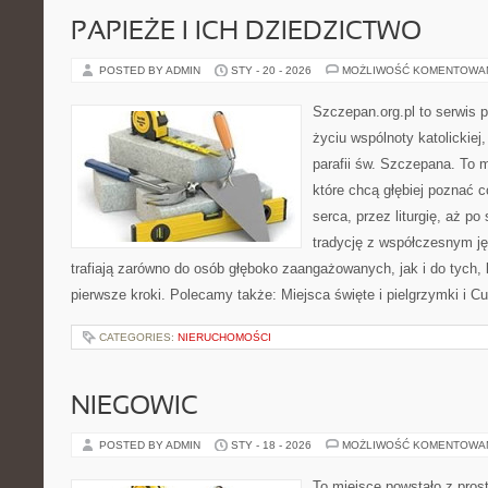
PAPIEŻE I ICH DZIEDZICTWO
POSTED BY ADMIN
STY - 20 - 2026
MOŻLIWOŚĆ KOMENTOWA
Szczepan.org.pl to serwis
życiu wspólnoty katolickiej
parafii św. Szczepana. To m
które chcą głębiej poznać c
serca, przez liturgię, aż p
tradycję z współczesnym ję
trafiają zarówno do osób głęboko zaangażowanych, jak i do tych, 
pierwsze kroki. Polecamy także: Miejsca święte i pielgrzymki i Cu
CATEGORIES:
NIERUCHOMOŚCI
NIEGOWIC
POSTED BY ADMIN
STY - 18 - 2026
MOŻLIWOŚĆ KOMENTOWA
To miejsce powstało z pros