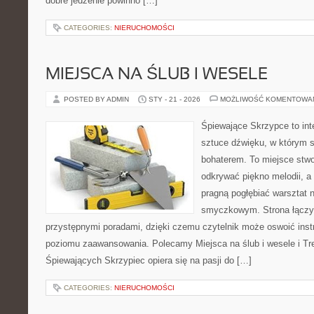
dobre jedzenie powinno […]
CATEGORIES:
NIERUCHOMOŚCI
MIEJSCA NA ŚLUB I WESELE
POSTED BY ADMIN
STY - 21 - 2026
MOŻLIWOŚĆ KOMENTOWA
Śpiewające Skrzypce to in
sztuce dźwięku, w którym 
bohaterem. To miejsce stwo
odkrywać piękno melodii, a 
pragną pogłębiać warsztat 
smyczkowym. Strona łączy
przystępnymi poradami, dzięki czemu czytelnik może oswoić inst
poziomu zaawansowania. Polecamy Miejsca na ślub i wesele i Tr
Śpiewających Skrzypiec opiera się na pasji do […]
CATEGORIES:
NIERUCHOMOŚCI