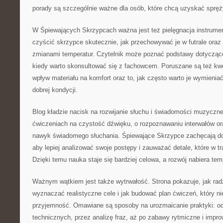
porady są szczególnie ważne dla osób, które chcą uzyskać spręż
W Śpiewających Skrzypcach ważna jest też pielęgnacja instrumen
czyścić skrzypce skutecznie, jak przechowywać je w futrale oraz 
zmianami temperatur. Czytelnik może poznać podstawy dotyczące
kiedy warto skonsultować się z fachowcem. Poruszane są też kwe
wpływ materiału na komfort oraz to, jak często warto je wymienia
dobrej kondycji.
Blog kładzie nacisk na rozwijanie słuchu i świadomości muzycznej
ćwiczeniach na czystość dźwięku, o rozpoznawaniu interwałów or
nawyk świadomego słuchania. Śpiewające Skrzypce zachęcają do
aby lepiej analizować swoje postępy i zauważać detale, które w tr
Dzięki temu nauka staje się bardziej celowa, a rozwój nabiera te
Ważnym wątkiem jest także wytrwałość. Strona pokazuje, jak radz
wyznaczać realistyczne cele i jak budować plan ćwiczeń, który ni
przyjemność. Omawiane są sposoby na urozmaicanie praktyki: od
technicznych, przez analizę fraz, aż po zabawy rytmiczne i impro