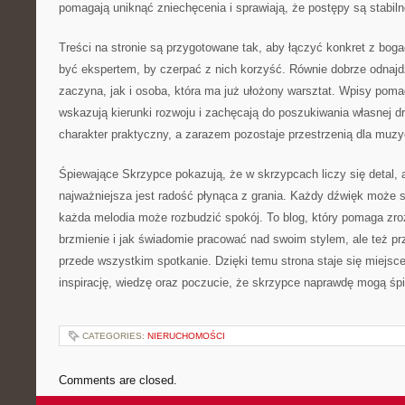
pomagają uniknąć zniechęcenia i sprawiają, że postępy są stabiln
Treści na stronie są przygotowane tak, aby łączyć konkret z bog
być ekspertem, by czerpać z nich korzyść. Równie dobrze odnajdzi
zaczyna, jak i osoba, która ma już ułożony warsztat. Wpisy pom
wskazują kierunki rozwoju i zachęcają do poszukiwania własnej 
charakter praktyczny, a zarazem pozostaje przestrzenią dla muz
Śpiewające Skrzypce pokazują, że w skrzypcach liczy się detal, 
najważniejsza jest radość płynąca z grania. Każdy dźwięk może s
każda melodia może rozbudzić spokój. To blog, który pomaga zr
brzmienie i jak świadomie pracować nad swoim stylem, ale też p
przede wszystkim spotkanie. Dzięki temu strona staje się miejsc
inspirację, wiedzę oraz poczucie, że skrzypce naprawdę mogą śp
CATEGORIES:
NIERUCHOMOŚCI
Comments are closed.