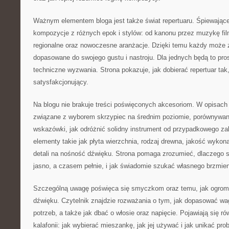
Ważnym elementem bloga jest także świat repertuaru. Śpiewając
kompozycje z różnych epok i stylów: od kanonu przez muzykę fi
regionalne oraz nowoczesne aranżacje. Dzięki temu każdy może z
dopasowane do swojego gustu i nastroju. Dla jednych będą to pros
techniczne wyzwania. Strona pokazuje, jak dobierać repertuar tak
satysfakcjonujący.
Na blogu nie brakuje treści poświęconych akcesoriom. W opisach 
związane z wyborem skrzypiec na średnim poziomie, porównywan
wskazówki, jak odróżnić solidny instrument od przypadkowego z
elementy takie jak płyta wierzchnia, rodzaj drewna, jakość wyko
detali na nośność dźwięku. Strona pomaga zrozumieć, dlaczego
jasno, a czasem pełnie, i jak świadomie szukać własnego brzmien
Szczególną uwagę poświęca się smyczkom oraz temu, jak ogromn
dźwięku. Czytelnik znajdzie rozważania o tym, jak dopasować wa
potrzeb, a także jak dbać o włosie oraz napięcie. Pojawiają się ró
kalafonii: jak wybierać mieszankę, jak jej używać i jak unikać pro