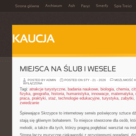
Archiwum
Ash
Smerfy
Strona główna
Paryż
Spis Treści
KAUCJA
MIEJSCA NA ŚLUB I WESELE
POSTED BY ADMIN
POSTED ON STY - 21 - 2026
MOŻLIWOŚĆ 
WYŁĄCZONA
Tagi:
atrakcje turystyczne
,
badania naukowe
,
biologia
,
chemia
,
ci
fizyka
,
geografia
,
historia
,
humanistyka
,
innowacje
,
matematyka
,
praca
,
praktyki
,
staż
,
technologie edukacyjne
,
turystyka
,
zabytki
,
zwiedzanie
Śpiewające Skrzypce to internetowy serwis poświęcony sztuce d
stają się głównym bohaterem. To miejsce stworzone dla osób, kt
melodii, a także dla tych, którzy pragną pogłębiać warsztat na 
Strona łączy muzyczne ciekawostki z przystępnymi poradami, dz