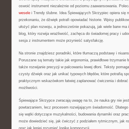
oswoić instrument niezależnie od poziomu zaawansowania. Pol
wesele
i Trendy ślubne. Idea Śpiewających Skrzypiec opiera się n
przekonaniu, że dźwięk potrafi opowiadać historie. Wpisy publik
ułożyć plan rozwoju, a jednocześnie pokazują, jak wiele barw m
blog, który rozwija wrażliwość, zachęca do świadomej pracy i udo
sesja z instrumentem może przynieść satysfakcję.
Na stronie znajdziesz poradniki, które tłumaczą podstawy i niuan
Poruszane są tematy takie jak ergonomia, prawidłowe trzymanie ł
także rozwijanie precyzji w palcowaniu lewej dłoni. Teksty pomag
czysty dźwięk oraz jak unikać typowych błędów, które potrafią sp
praktycznym wskazówkom łatwiej zaplanować ćwiczenia i dobrać
możliwości.
Śpiewające Skrzypce zwracają uwagę na to, że nauka gry nie je
powtarzaniem, lecz procesem rozwijającym świadomość. Dlatego w
się wątki dotyczące muzykalności, budowania dynamiki oraz prac
może dowiedzieć się, jak ćwiczyć z podziałem rytmicznym, jak r
oraz jak lepiej rozumieć logikę kompozycji.