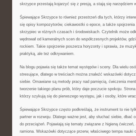
skrzypce przestają kojarzyć się z presją, a stają się narzędziem 
Śpiewające Skrzypce to również przestrzeń dla tych, którzy intere
się opisy kompozytorów, ciekawostki o epoce, a także spojrzenia n
skrzypiec w różnych czasach i środowiskach. Czytelnik może odk
wędrował od kameralnych scen do współczesnych projektów, gdzi
rockiem. Takie spojrzenie poszerza horyzonty i sprawia, że muzyka
praktyką, ale też odkrywaniem.
Na blogu pojawia się także temat występów i sceny. Dla wielu os
stresujące, dlatego w treściach można znaleźć wskazówki dotyc
siebie. Omawiane są metody pracy nad pamięcią, ćwiczenia ment
tworzenie takiego planu prób, który daje poczucie spokoju. Stron
którzy szykują się do pierwszego występu, jak i osoby, które wra
Śpiewające Skrzypce często podkreślają, że instrument to nie tyl
partner w rozwoju. Dlatego ważne jest, aby słuchać siebie, dbać 
do przeciążeń. Pojawiają się tematy związane z higieną ćwiczeń, 
ramiona. Wskazówki dotyczące przerw, właściwego tempa nauki 