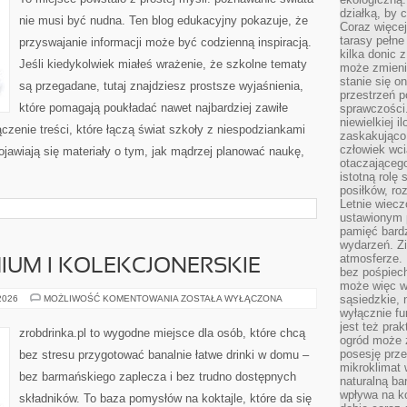
działką, by 
nie musi być nudna. Ten blog edukacyjny pokazuje, że
Coraz więcej
tarasy pełne
przyswajanie informacji może być codzienną inspiracją.
kilka donic 
Jeśli kiedykolwiek miałeś wrażenie, że szkolne tematy
może zmienić
stanie się o
są przegadane, tutaj znajdziesz prostsze wyjaśnienia,
przestrzeń p
które pomagają poukładać nawet najbardziej zawiłe
sprawczości
niewielkiej i
czenie treści, które łączą świat szkoły z niespodziankami
zaskakująco 
człowiek wc
ojawiają się materiały o tym, jak mądrzej planować naukę,
otaczająceg
istotną rolę
posiłków, ro
Letnie wiecz
ustawionym p
pamięć bardz
wydarzeń. Zi
atmosferze. 
UM I KOLEKCJONERSKIE
bez pośpiech
może więc wz
ALKOHOLE
sąsiedzkie, 
 2026
MOŻLIWOŚĆ KOMENTOWANIA
ZOSTAŁA WYŁĄCZONA
PREMIUM
wyłącznie f
I
jest też pr
KOLEKCJONERSKIE
zrobdrinka.pl to wygodne miejsce dla osób, które chcą
ogród może z
posesję prze
bez stresu przygotować banalnie łatwe drinki w domu –
mikroklimat
bez barmańskiego zaplecza i bez trudno dostępnych
naturalną ba
wpływa na k
składników. To baza pomysłów na koktajle, które da się