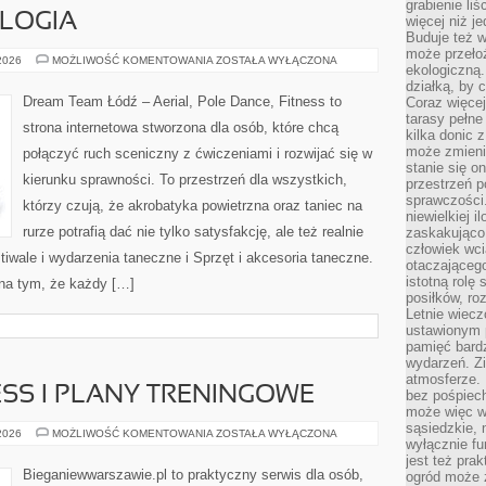
grabienie li
OLOGIA
więcej niż j
Buduje też w
może przeło
TANIEC
 2026
MOŻLIWOŚĆ KOMENTOWANIA
ZOSTAŁA WYŁĄCZONA
ekologiczną
I
PSYCHOLOGIA
działką, by 
Dream Team Łódź – Aerial, Pole Dance, Fitness to
Coraz więcej
tarasy pełne
strona internetowa stworzona dla osób, które chcą
kilka donic 
może zmienić
połączyć ruch sceniczny z ćwiczeniami i rozwijać się w
stanie się o
kierunku sprawności. To przestrzeń dla wszystkich,
przestrzeń p
sprawczości
którzy czują, że akrobatyka powietrzna oraz taniec na
niewielkiej i
rurze potrafią dać nie tylko satysfakcję, ale też realnie
zaskakująco 
człowiek wc
iwale i wydarzenia taneczne i Sprzęt i akcesoria taneczne.
otaczająceg
istotną rolę
na tym, że każdy […]
posiłków, ro
Letnie wiecz
ustawionym p
pamięć bardz
wydarzeń. Zi
atmosferze. 
SS I PLANY TRENINGOWE
bez pośpiech
może więc wz
sąsiedzkie, 
WYZWANIA
 2026
MOŻLIWOŚĆ KOMENTOWANIA
ZOSTAŁA WYŁĄCZONA
wyłącznie f
FITNESS
I
jest też pr
PLANY
Bieganiewwarszawie.pl to praktyczny serwis dla osób,
ogród może z
TRENINGOWE