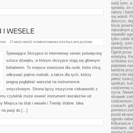
swój rytm, a
sprawia, że 
natury i bar
się wokół. P
deszczu, do
liście jesien
naturalnym p
 I WESELE
niewielki og
tylko zdobi 
MIEJSCA
 2026
MOŻLIWOŚĆ KOMENTOWANIA
ZOSTAŁA WYŁĄCZONA
spokój, rytm
NA
prawdziwym
ŚLUB
I
Ogród przez 
Śpiewające Skrzypce to internetowy serwis poświęcony
WESELE
estetyką. Kw
sztuce dźwięku, w którym skrzypce stają się głównym
schludne ści
poprawia nas
bohaterem. To miejsce stworzone dla osób, które chcą
bardziej prz
znacznie wię
odkrywać piękno melodii, a także dla tych, którzy
pełnić funkc
pragną pogłębiać warsztat na instrumencie
spotkań, kon
codziennej s
smyczkowym. Strona łączy muzyczne ciekawostki z
życia. Nawet
emu czytelnik może oswoić instrument niezależnie od
skrawek ziel
codziennośc
Miejsca na ślub i wesele i Trendy ślubne. Idea
czasach, gd
pomieszczen
 na pasji do […]
przed ekran
ogrodu nabi
Kilkanaście 
roślinami, o
prostych pra