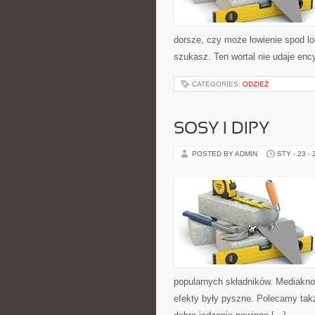
dorsze, czy może łowienie spod l
szukasz. Ten wortal nie udaje enc
CATEGORIES:
ODZIEŻ
SOSY I DIPY
POSTED BY ADMIN
STY - 23 -
popularnych składników. Mediakno
efekty były pyszne. Polecamy także