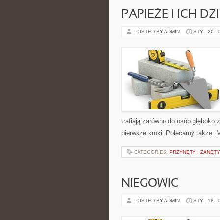
PAPIEŻE I ICH D
POSTED BY ADMIN
STY - 20 -
trafiają zarówno do osób głęboko z
pierwsze kroki. Polecamy także: Mi
CATEGORIES:
PRZYNĘTY I ZANĘTY
NIEGOWIC
POSTED BY ADMIN
STY - 18 -