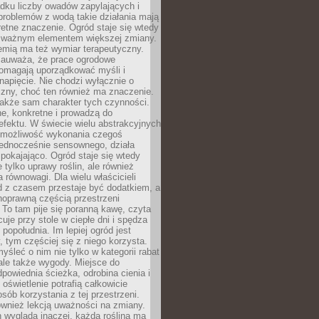
dku liczby owadów zapylających i
problemów z wodą takie działania mają
etne znaczenie. Ogród staje się wtedy
 ważnym elementem większej zmiany.
emią ma też wymiar terapeutyczny.
zauważa, że prace ogrodowe
pomagają uporządkować myśli i
napięcie. Nie chodzi wyłącznie o
czny, choć ten również ma znaczenie.
także sam charakter tych czynności.
e, konkretne i prowadzą do
fektu. W świecie wielu abstrakcyjnych
możliwość wykonania czegoś
jednocześnie sensownego, działa
pokajająco. Ogród staje się wtedy
 tylko uprawy roślin, ale również
 równowagi. Dla wielu właścicieli
 z czasem przestaje być dodatkiem, a
łnoprawną częścią przestrzeni
 To tam pije się poranną kawę, czyta
cuje przy stole w ciepłe dni i spędza
opołudnia. Im lepiej ogród jest
 tym częściej się z niego korzysta.
yśleć o nim nie tylko w kategorii rabat
ale także wygody. Miejsce do
dpowiednia ścieżka, odrobina cienia i
oświetlenie potrafią całkowicie
sób korzystania z tej przestrzeni.
ównież lekcją uważności na zmiany.
 wygląda inaczej, każda roślina ma