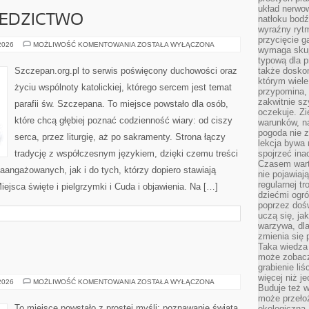
układ nerwo
ZIEDZICTWO
natłoku bodź
wyraźny rytm
przycięcie 
PAPIEŻE
 2026
MOŻLIWOŚĆ KOMENTOWANIA
ZOSTAŁA WYŁĄCZONA
wymaga skupi
I
ICH
typową dla 
DZIEDZICTWO
Szczepan.org.pl to serwis poświęcony duchowości oraz
także doskon
którym wiele
życiu wspólnoty katolickiej, którego sercem jest temat
przypomina,
zakwitnie sz
parafii św. Szczepana. To miejsce powstało dla osób,
oczekuje. Zi
które chcą głębiej poznać codzienność wiary: od ciszy
warunków, n
pogoda nie z
serca, przez liturgię, aż po sakramenty. Strona łączy
lekcja bywa
tradycję z współczesnym językiem, dzięki czemu treści
spojrzeć ina
Czasem wart
aangażowanych, jak i do tych, którzy dopiero stawiają
nie pojawiaj
regularnej tr
ejsca święte i pielgrzymki i Cuda i objawienia. Na […]
dziećmi ogr
poprzez dośw
uczą się, ja
warzywa, dla
zmienia się 
Taka wiedza 
może zobacz
grabienie li
więcej niż j
NIEGOWIC
 2026
MOŻLIWOŚĆ KOMENTOWANIA
ZOSTAŁA WYŁĄCZONA
Buduje też w
może przeło
To miejsce powstało z prostej myśli: poznawanie świata
ekologiczną