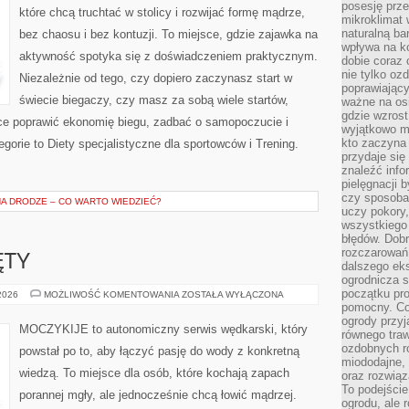
posesję prze
które chcą truchtać w stolicy i rozwijać formę mądrze,
mikroklimat
naturalną ba
bez chaosu i bez kontuzji. To miejsce, gdzie zajawka na
wpływa na k
aktywność spotyka się z doświadczeniem praktycznym.
dobie coraz 
nie tylko oz
Niezależnie od tego, czy dopiero zaczynasz start w
poprawiający
świecie biegaczy, czy masz za sobą wiele startów,
ważne na osi
gdzie wzros
ące poprawić ekonomię biegu, zadbać o samopoczucie i
wyjątkowo 
kto zaczyna 
gorie to Diety specjalistyczne dla sportowców i Trening.
przydaje się
znaleźć info
pielęgnacji b
czy sposoba
A DRODZE – CO WARTO WIEDZIEĆ?
uczy pokory,
wszystkiego 
błędów. Dob
rozczarowań
ĘTY
dalszego ek
ogrodnicza st
początku pr
PRZYNĘTY
 2026
MOŻLIWOŚĆ KOMENTOWANIA
ZOSTAŁA WYŁĄCZONA
I
pomocny. Co
ZANĘTY
ogrody przyj
MOCZYKIJE to autonomiczny serwis wędkarski, który
równego tra
ozdobnych ro
powstał po to, aby łączyć pasję do wody z konkretną
miododajne, 
wiedzą. To miejsce dla osób, które kochają zapach
oraz rozwią
To podejście
porannej mgły, ale jednocześnie chcą łowić mądrzej.
ogrodu, ale 