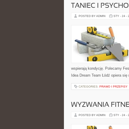
TANIEC I PSYCH
POSTED BY ADMIN
STY - 24 -
wspierają kondycję. Polecamy Fest
Idea Dream Team Łódź opiera się 
CATEGORIES:
PRAWO I PRZEPISY
WYZWANIA FITNE
POSTED BY ADMIN
STY - 24 -