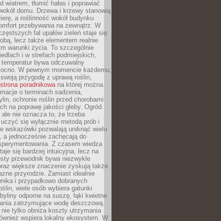
d wiatrem, tłumić hałas i poprawiać
 wokół domu. Drzewa i krzewy stanowią
rierę, a roślinność wokół budynku
omfort przebywania na zewnątrz. W
częstszych fal upałów zieleń staje się
dobą, lecz także elementem realnie
m warunki życia. To szczególnie
edlach i w strefach podmiejskich,
t temperatur bywa odczuwalny
mocno. W pewnym momencie każdemu,
swoją przygodę z uprawą roślin,
strona poradnikowa
na której można
rmacje o terminach sadzenia,
ylin, ochronie roślin przed chorobami
ch na poprawę jakości gleby. Ogród
 ale nie oznacza to, że trzeba
uczyć się wyłącznie metodą prób i
re wskazówki pozwalają uniknąć wielu
, a jednocześnie zachęcają do
sperymentowania. Z czasem wiedza
aje się bardziej intuicyjna, lecz na
osty przewodnik bywa niezwykle
raz większe znaczenie zyskują także
azne przyrodzie. Zamiast idealnie
wnika i przypadkowo dobranych
ślin, wiele osób wybiera gatunki
byliny odporne na suszę, łąki kwietne
zania zatrzymujące wodę deszczową.
 nie tylko obniża koszty utrzymania
również wspiera lokalny ekosystem. W