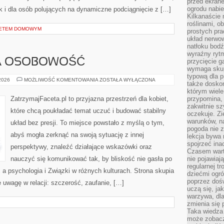
przed ekran
ogrodu nabi
ak i dla osób polujących na dynamiczne podciągnięcie z […]
Kilkanaście 
roślinami, o
ŻETEM DOMOWYM
prostych pra
układ nerwo
natłoku bodź
wyraźny rytm
A OSOBOWOŚĆ
przycięcie 
wymaga skupi
typową dla 
RANDKOWANIE
 2026
MOŻLIWOŚĆ KOMENTOWANIA
ZOSTAŁA WYŁĄCZONA
także doskon
A
OSOBOWOŚĆ
którym wiele
ZatrzymajFaceta.pl to przyjazna przestrzeń dla kobiet,
przypomina,
zakwitnie sz
które chcą poukładać temat uczuć i budować stabilny
oczekuje. Zi
warunków, n
układ bez presji. To miejsce powstało z myślą o tym,
pogoda nie z
abyś mogła zerknąć na swoją sytuację z innej
lekcja bywa
spojrzeć ina
perspektywy, znaleźć działające wskazówki oraz
Czasem wart
nauczyć się komunikować tak, by bliskość nie gasła po
nie pojawiaj
regularnej tr
 a psychologia i Związki w różnych kulturach. Strona skupia
dziećmi ogr
poprzez dośw
 uwagę w relacji: szczerość, zaufanie, […]
uczą się, ja
warzywa, dla
zmienia się 
Taka wiedza 
może zobacz