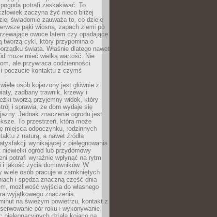
 pogoda potrafi zaskakiwać. To
człowiek zaczyna żyć nieco bliżej
dziej świadomie zauważa to, co dzieje
ierwsze pąki wiosną, zapach ziemi po
jrzewające owoce latem czy opadające
ią tworzą cykl, który przypomina o
orządku świata. Właśnie dlatego nawet
ród może mieć wielką wartość. Nie
dom, ale przywraca codzienności
 i poczucie kontaktu z czymś
.
wiele osób kojarzony jest głównie z
iaty, zadbany trawnik, krzewy i
eżki tworzą przyjemny widok, który
trój i sprawia, że dom wydaje się
yjazny. Jednak znaczenie ogrodu jest
ksze. To przestrzeń, która może
ję miejsca odpoczynku, rodzinnych
taktu z naturą, a nawet źródła
atysfakcji wynikającej z pielęgnowania
 niewielki ogród lub przydomowy
eni potrafi wyraźnie wpłynąć na rytm
i i jakość życia domowników. W
y wiele osób pracuje w zamkniętych
iach i spędza znaczną część dnia
em, możliwość wyjścia do własnego
era wyjątkowego znaczenia.
minut na świeżym powietrzu, kontakt z
bserwowanie pór roku i wykonywanie
c pielęgnacyjnych działa kojąco na