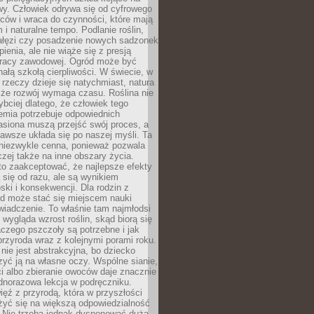
wy. Człowiek odrywa się od cyfrowego
ców i wraca do czynności, które mają
 i naturalne tempo. Podlanie roślin,
gałęzi czy posadzenie nowych sadzonek
enia, ale nie wiąże się z presją
pracy zawodowej. Ogród może być
ałą szkołą cierpliwości. W świecie, w
 rzeczy dzieje się natychmiast, natura
 że rozwój wymaga czasu. Roślina nie
ybciej dlatego, że człowiek tego
emia potrzebuje odpowiednich
asiona muszą przejść swój proces, a
awsze układa się po naszej myśli. Ta
 niezwykle cenna, ponieważ pozwala
czej także na inne obszary życia.
o zaakceptować, że najlepsze efekty
ą się od razu, ale są wynikiem
oski i konsekwencji. Dla rodzin z
ód może stać się miejscem nauki
iadczenie. To właśnie tam najmłodsi
k wygląda wzrost roślin, skąd biorą się
czego pszczoły są potrzebne i jak
przyroda wraz z kolejnymi porami roku.
nie jest abstrakcyjna, bo dziecko
yć ją na własne oczy. Wspólne sianie,
ści albo zbieranie owoców daje znacznie
ednorazowa lekcja w podręczniku.
ięź z przyrodą, która w przyszłości
żyć się na większą odpowiedzialność
. Nie trzeba jednak dysponować dużą