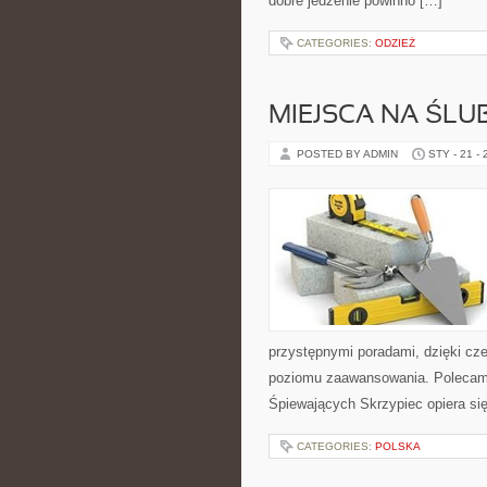
dobre jedzenie powinno […]
CATEGORIES:
ODZIEŻ
MIEJSCA NA ŚLUB
POSTED BY ADMIN
STY - 21 -
przystępnymi poradami, dzięki cz
poziomu zaawansowania. Polecamy 
Śpiewających Skrzypiec opiera się
CATEGORIES:
POLSKA