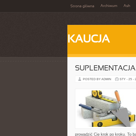
Archiwum
Ash
Strona główna
KAUCJA
SUPLEMENTACJA
POSTED BY ADMIN
STY - 25 -
prowadzić Cię krok po kroku. To 