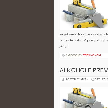
zagadnienia. Na stronie czeka połą
ze świata badań. Z jednej strony p
jak […]
CATEGORIES:
TRENING KONI
ALKOHOLE PREMI
POSTED BY ADMIN
STY - 17 -