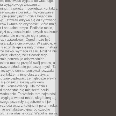
em, możliwość wyjścia do własnego
era wyjątkowego znaczenia.
minut na świeżym powietrzu, kontakt z
bserwowanie pór roku i wykonywanie
c pielęgnacyjnych działa kojąco na
wy. Człowiek odrywa się od cyfrowego
ców i wraca do czynności, które mają
 i naturalne tempo. Podlanie roślin,
gałęzi czy posadzenie nowych sadzonek
enia, ale nie wiąże się z presją
pracy zawodowej. Ogród może być
ałą szkołą cierpliwości. W świecie, w
 rzeczy dzieje się natychmiast, natura
 że rozwój wymaga czasu. Roślina nie
ybciej dlatego, że człowiek tego
emia potrzebuje odpowiednich
asiona muszą przejść swój proces, a
awsze układa się po naszej myśli. Ta
 niezwykle cenna, ponieważ pozwala
czej także na inne obszary życia.
o zaakceptować, że najlepsze efekty
ą się od razu, ale są wynikiem
oski i konsekwencji. Dla rodzin z
ód może stać się miejscem nauki
iadczenie. To właśnie tam najmłodsi
k wygląda wzrost roślin, skąd biorą się
czego pszczoły są potrzebne i jak
przyroda wraz z kolejnymi porami roku.
nie jest abstrakcyjna, bo dziecko
yć ją na własne oczy. Wspólne sianie,