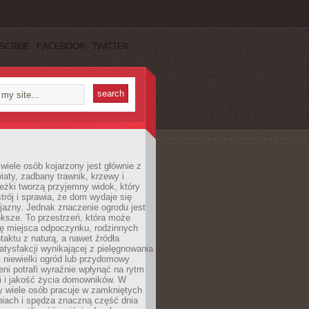
SCRIBE
FACEBOOK
TWITTER
wiele osób kojarzony jest głównie z
iaty, zadbany trawnik, krzewy i
eżki tworzą przyjemny widok, który
trój i sprawia, że dom wydaje się
yjazny. Jednak znaczenie ogrodu jest
ksze. To przestrzeń, która może
ję miejsca odpoczynku, rodzinnych
taktu z naturą, a nawet źródła
atysfakcji wynikającej z pielęgnowania
 niewielki ogród lub przydomowy
eni potrafi wyraźnie wpłynąć na rytm
i i jakość życia domowników. W
y wiele osób pracuje w zamkniętych
iach i spędza znaczną część dnia