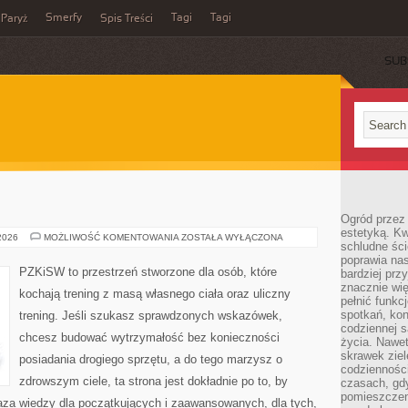
Smerfy
Tagi
Tagi
Paryż
Spis Treści
SUB
Ogród przez 
estetyką. Kw
SUPLEMENTACJA
 2026
MOŻLIWOŚĆ KOMENTOWANIA
ZOSTAŁA WYŁĄCZONA
schludne ści
poprawia nas
PZKiSW to przestrzeń stworzone dla osób, które
bardziej prz
znacznie wię
kochają trening z masą własnego ciała oraz uliczny
pełnić funkc
spotkań, kon
trening. Jeśli szukasz sprawdzonych wskazówek,
codziennej s
chcesz budować wytrzymałość bez konieczności
życia. Nawet
skrawek ziel
posiadania drogiego sprzętu, a do tego marzysz o
codziennośc
zdrowszym ciele, ta strona jest dokładnie po to, by
czasach, gd
pomieszczen
baza wiedzy dla początkujących i zaawansowanych, dla tych,