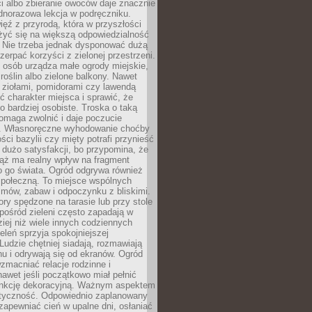
ści albo zbieranie owoców daje znacznie
ednorazowa lekcja w podręczniku.
ięź z przyrodą, która w przyszłości
żyć się na większą odpowiedzialność
. Nie trzeba jednak dysponować dużą
czerpać korzyści z zielonej przestrzeni.
 osób urządza małe ogrody miejskie,
 roślin albo zielone balkony. Nawet
z ziołami, pomidorami czy lawendą
 charakter miejsca i sprawić, że
no bardziej osobiste. Troska o taką
omaga zwolnić i daje poczucie
. Własnoręczne wyhodowanie choćby
lości bazylii czy mięty potrafi przynieść
dużo satysfakcji, bo przypomina, że
iąż ma realny wpływ na fragment
o go świata. Ogród odgrywa również
 społeczną. To miejsce wspólnych
zmów, zabaw i odpoczynku z bliskimi.
ory spędzone na tarasie lub przy stole
ośród zieleni często zapadają w
iej niż wiele innych codziennych
eleń sprzyja spokojniejszej
Ludzie chętniej siadają, rozmawiają
u i odrywają się od ekranów. Ogród
macniać relacje rodzinne i
nawet jeśli początkowo miał pełnić
unkcję dekoracyjną. Ważnym aspektem
aktyczność. Odpowiednio zaplanowany
apewniać cień w upalne dni, osłaniać