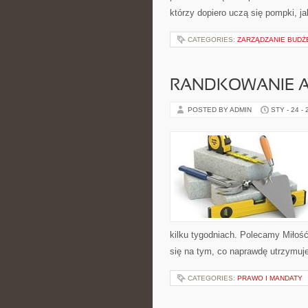
którzy dopiero uczą się pompki, j
CATEGORIES:
ZARZĄDZANIE BUD
RANDKOWANIE 
POSTED BY ADMIN
STY - 24 -
kilku tygodniach. Polecamy Miłość
się na tym, co naprawdę utrzymuje
CATEGORIES:
PRAWO I MANDATY