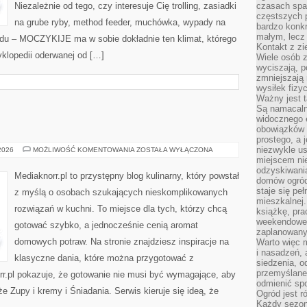
Niezależnie od tego, czy interesuje Cię trolling, zasiadki
czasach spa
częstszych 
na grube ryby, method feeder, muchówka, wypady na
bardzo konkr
małym, lecz
odu – MOCZYKIJE ma w sobie dokładnie ten klimat, którego
Kontakt z zi
yklopedii oderwanej od […]
Wiele osób 
wyciszają, 
zmniejszają 
wysiłek fizy
Ważny jest 
Są namacaln
widocznego e
obowiązków 
prostego, a 
niezwykle us
SOSY
 2026
MOŻLIWOŚĆ KOMENTOWANIA
ZOSTAŁA WYŁĄCZONA
I
miejscem nie
DIPY
odzyskiwania
Mediaknorr.pl to przystępny blog kulinarny, który powstał
domów ogród
staje się pe
z myślą o osobach szukających nieskomplikowanych
mieszkalnej.
rozwiązań w kuchni. To miejsce dla tych, którzy chcą
książkę, pra
weekendowe p
gotować szybko, a jednocześnie cenią aromat
zaplanowany,
domowych potraw. Na stronie znajdziesz inspiracje na
Warto więc m
i nasadzeń, 
klasyczne dania, które można przygotować z
siedzenia, o
przemyślane 
rr.pl pokazuje, że gotowanie nie musi być wymagające, aby
odmienić spo
 Zupy i kremy i Śniadania. Serwis kieruje się ideą, że
Ogród jest r
Każdy sezon