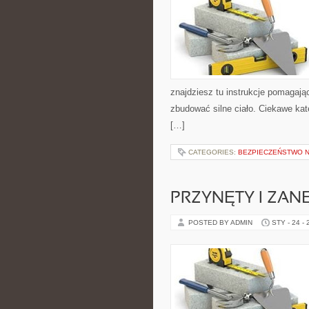
znajdziesz tu instrukcje pomagaj
zbudować silne ciało. Ciekawe kate
[…]
CATEGORIES:
BEZPIECZEŃSTWO N
PRZYNĘTY I ZAN
POSTED BY ADMIN
STY - 24 -