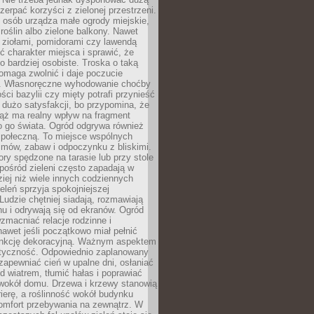
czerpać korzyści z zielonej przestrzeni.
 osób urządza małe ogrody miejskie,
 roślin albo zielone balkony. Nawet
z ziołami, pomidorami czy lawendą
 charakter miejsca i sprawić, że
no bardziej osobiste. Troska o taką
omaga zwolnić i daje poczucie
. Własnoręczne wyhodowanie choćby
lości bazylii czy mięty potrafi przynieść
dużo satysfakcji, bo przypomina, że
iąż ma realny wpływ na fragment
o go świata. Ogród odgrywa również
 społeczną. To miejsce wspólnych
zmów, zabaw i odpoczynku z bliskimi.
ory spędzone na tarasie lub przy stole
ośród zieleni często zapadają w
iej niż wiele innych codziennych
eleń sprzyja spokojniejszej
Ludzie chętniej siadają, rozmawiają
u i odrywają się od ekranów. Ogród
macniać relacje rodzinne i
nawet jeśli początkowo miał pełnić
unkcję dekoracyjną. Ważnym aspektem
aktyczność. Odpowiednio zaplanowany
apewniać cień w upalne dni, osłaniać
d wiatrem, tłumić hałas i poprawiać
 wokół domu. Drzewa i krzewy stanowią
rierę, a roślinność wokół budynku
omfort przebywania na zewnątrz. W