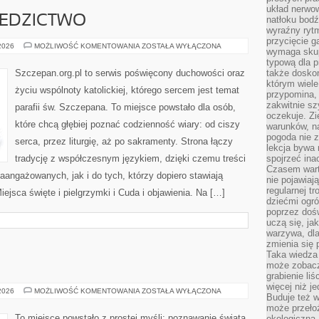
układ nerwo
ZIEDZICTWO
natłoku bodź
wyraźny rytm
przycięcie 
PAPIEŻE
 2026
MOŻLIWOŚĆ KOMENTOWANIA
ZOSTAŁA WYŁĄCZONA
wymaga skupi
I
ICH
typową dla 
DZIEDZICTWO
Szczepan.org.pl to serwis poświęcony duchowości oraz
także doskon
którym wiele
życiu wspólnoty katolickiej, którego sercem jest temat
przypomina,
zakwitnie sz
parafii św. Szczepana. To miejsce powstało dla osób,
oczekuje. Zi
które chcą głębiej poznać codzienność wiary: od ciszy
warunków, n
pogoda nie z
serca, przez liturgię, aż po sakramenty. Strona łączy
lekcja bywa
tradycję z współczesnym językiem, dzięki czemu treści
spojrzeć ina
Czasem wart
aangażowanych, jak i do tych, którzy dopiero stawiają
nie pojawiaj
regularnej tr
ejsca święte i pielgrzymki i Cuda i objawienia. Na […]
dziećmi ogr
poprzez dośw
uczą się, ja
warzywa, dla
zmienia się 
Taka wiedza 
może zobacz
grabienie li
więcej niż j
NIEGOWIC
 2026
MOŻLIWOŚĆ KOMENTOWANIA
ZOSTAŁA WYŁĄCZONA
Buduje też w
może przeło
To miejsce powstało z prostej myśli: poznawanie świata
ekologiczną