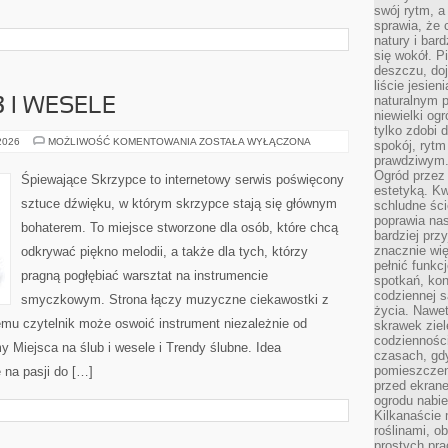
swój rytm, a
sprawia, że 
natury i bar
się wokół. P
deszczu, do
liście jesien
naturalnym p
 I WESELE
niewielki og
tylko zdobi 
MIEJSCA
 2026
MOŻLIWOŚĆ KOMENTOWANIA
ZOSTAŁA WYŁĄCZONA
spokój, rytm
NA
prawdziwym
ŚLUB
I
Ogród przez 
Śpiewające Skrzypce to internetowy serwis poświęcony
WESELE
estetyką. Kw
sztuce dźwięku, w którym skrzypce stają się głównym
schludne ści
poprawia nas
bohaterem. To miejsce stworzone dla osób, które chcą
bardziej prz
znacznie wię
odkrywać piękno melodii, a także dla tych, którzy
pełnić funkc
pragną pogłębiać warsztat na instrumencie
spotkań, kon
codziennej s
smyczkowym. Strona łączy muzyczne ciekawostki z
życia. Nawet
emu czytelnik może oswoić instrument niezależnie od
skrawek ziel
codziennośc
Miejsca na ślub i wesele i Trendy ślubne. Idea
czasach, gd
pomieszczen
 na pasji do […]
przed ekran
ogrodu nabi
Kilkanaście 
roślinami, o
prostych pra