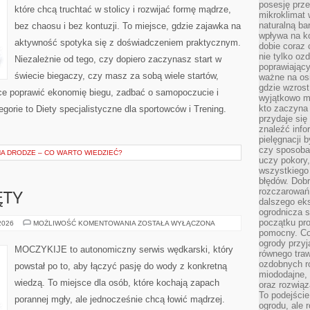
posesję prze
które chcą truchtać w stolicy i rozwijać formę mądrze,
mikroklimat
naturalną ba
bez chaosu i bez kontuzji. To miejsce, gdzie zajawka na
wpływa na k
aktywność spotyka się z doświadczeniem praktycznym.
dobie coraz 
nie tylko oz
Niezależnie od tego, czy dopiero zaczynasz start w
poprawiający
świecie biegaczy, czy masz za sobą wiele startów,
ważne na osi
gdzie wzros
ące poprawić ekonomię biegu, zadbać o samopoczucie i
wyjątkowo 
kto zaczyna 
gorie to Diety specjalistyczne dla sportowców i Trening.
przydaje się
znaleźć info
pielęgnacji b
czy sposoba
A DRODZE – CO WARTO WIEDZIEĆ?
uczy pokory,
wszystkiego 
błędów. Dob
rozczarowań
ĘTY
dalszego ek
ogrodnicza st
początku pr
PRZYNĘTY
 2026
MOŻLIWOŚĆ KOMENTOWANIA
ZOSTAŁA WYŁĄCZONA
I
pomocny. Co
ZANĘTY
ogrody przyj
MOCZYKIJE to autonomiczny serwis wędkarski, który
równego tra
ozdobnych ro
powstał po to, aby łączyć pasję do wody z konkretną
miododajne, 
wiedzą. To miejsce dla osób, które kochają zapach
oraz rozwią
To podejście
porannej mgły, ale jednocześnie chcą łowić mądrzej.
ogrodu, ale 