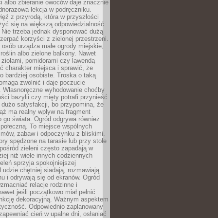
ści albo zbieranie owoców daje znacznie
ednorazowa lekcja w podręczniku.
ięź z przyrodą, która w przyszłości
żyć się na większą odpowiedzialność
. Nie trzeba jednak dysponować dużą
czerpać korzyści z zielonej przestrzeni.
 osób urządza małe ogrody miejskie,
 roślin albo zielone balkony. Nawet
z ziołami, pomidorami czy lawendą
 charakter miejsca i sprawić, że
no bardziej osobiste. Troska o taką
omaga zwolnić i daje poczucie
. Własnoręczne wyhodowanie choćby
lości bazylii czy mięty potrafi przynieść
dużo satysfakcji, bo przypomina, że
iąż ma realny wpływ na fragment
o go świata. Ogród odgrywa również
 społeczną. To miejsce wspólnych
zmów, zabaw i odpoczynku z bliskimi.
ory spędzone na tarasie lub przy stole
ośród zieleni często zapadają w
iej niż wiele innych codziennych
eleń sprzyja spokojniejszej
Ludzie chętniej siadają, rozmawiają
u i odrywają się od ekranów. Ogród
macniać relacje rodzinne i
nawet jeśli początkowo miał pełnić
unkcję dekoracyjną. Ważnym aspektem
aktyczność. Odpowiednio zaplanowany
apewniać cień w upalne dni, osłaniać