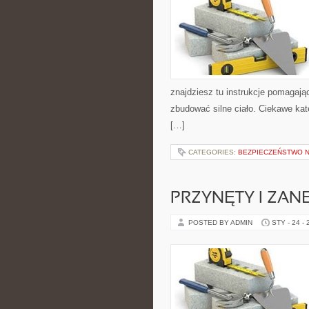
znajdziesz tu instrukcje pomagaj
zbudować silne ciało. Ciekawe kate
[…]
CATEGORIES:
BEZPIECZEŃSTWO N
PRZYNĘTY I ZAN
POSTED BY ADMIN
STY - 24 -