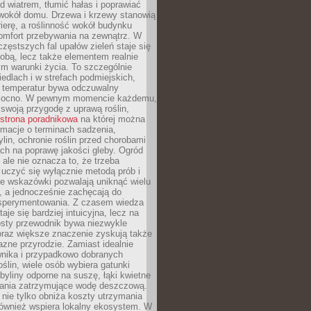
d wiatrem, tłumić hałas i poprawiać
 wokół domu. Drzewa i krzewy stanowią
rierę, a roślinność wokół budynku
omfort przebywania na zewnątrz. W
częstszych fal upałów zieleń staje się
dobą, lecz także elementem realnie
m warunki życia. To szczególnie
edlach i w strefach podmiejskich,
t temperatur bywa odczuwalny
mocno. W pewnym momencie każdemu,
swoją przygodę z uprawą roślin,
strona poradnikowa
na której można
rmacje o terminach sadzenia,
ylin, ochronie roślin przed chorobami
ch na poprawę jakości gleby. Ogród
 ale nie oznacza to, że trzeba
uczyć się wyłącznie metodą prób i
re wskazówki pozwalają uniknąć wielu
, a jednocześnie zachęcają do
sperymentowania. Z czasem wiedza
aje się bardziej intuicyjna, lecz na
osty przewodnik bywa niezwykle
raz większe znaczenie zyskują także
azne przyrodzie. Zamiast idealnie
wnika i przypadkowo dobranych
ślin, wiele osób wybiera gatunki
byliny odporne na suszę, łąki kwietne
zania zatrzymujące wodę deszczową.
 nie tylko obniża koszty utrzymania
również wspiera lokalny ekosystem. W