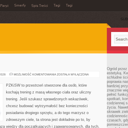
Smerfy
Tagi
Tagi
Paryż
Spis Treści
SUB
Ogród przez 
estetyką. Kw
SUPLEMENTACJA
 2026
MOŻLIWOŚĆ KOMENTOWANIA
ZOSTAŁA WYŁĄCZONA
schludne ści
poprawia nas
PZKiSW to przestrzeń stworzone dla osób, które
bardziej prz
znacznie wię
kochają trening z masą własnego ciała oraz uliczny
pełnić funkc
spotkań, kon
trening. Jeśli szukasz sprawdzonych wskazówek,
codziennej s
chcesz budować wytrzymałość bez konieczności
życia. Nawet
skrawek ziel
posiadania drogiego sprzętu, a do tego marzysz o
codziennośc
zdrowszym ciele, ta strona jest dokładnie po to, by
czasach, gd
pomieszczen
baza wiedzy dla początkujących i zaawansowanych, dla tych,