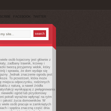
SCRIBE
FACEBOOK
TWITTER
wiele osób kojarzony jest głównie z
iaty, zadbany trawnik, krzewy i
eżki tworzą przyjemny widok, który
trój i sprawia, że dom wydaje się
yjazny. Jednak znaczenie ogrodu jest
ksze. To przestrzeń, która może
ję miejsca odpoczynku, rodzinnych
taktu z naturą, a nawet źródła
atysfakcji wynikającej z pielęgnowania
 niewielki ogród lub przydomowy
eni potrafi wyraźnie wpłynąć na rytm
i i jakość życia domowników. W
y wiele osób pracuje w zamkniętych
iach i spędza znaczną część dnia