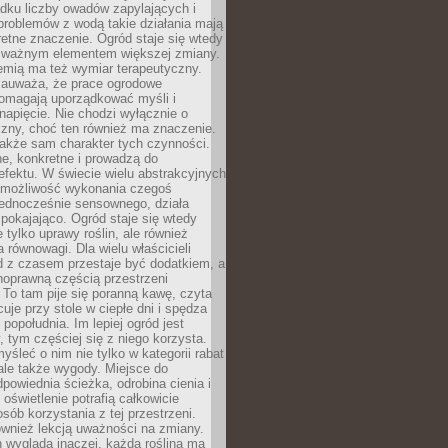
dku liczby owadów zapylających i
problemów z wodą takie działania mają
etne znaczenie. Ogród staje się wtedy
 ważnym elementem większej zmiany.
emią ma też wymiar terapeutyczny.
zauważa, że prace ogrodowe
pomagają uporządkować myśli i
napięcie. Nie chodzi wyłącznie o
czny, choć ten również ma znaczenie.
także sam charakter tych czynności.
e, konkretne i prowadzą do
fektu. W świecie wielu abstrakcyjnych
możliwość wykonania czegoś
jednocześnie sensownego, działa
pokajająco. Ogród staje się wtedy
 tylko uprawy roślin, ale również
 równowagi. Dla wielu właścicieli
 z czasem przestaje być dodatkiem, a
łnoprawną częścią przestrzeni
 To tam pije się poranną kawę, czyta
cuje przy stole w ciepłe dni i spędza
opołudnia. Im lepiej ogród jest
 tym częściej się z niego korzysta.
yśleć o nim nie tylko w kategorii rabat
ale także wygody. Miejsce do
dpowiednia ścieżka, odrobina cienia i
oświetlenie potrafią całkowicie
sób korzystania z tej przestrzeni.
ównież lekcją uważności na zmiany.
 wygląda inaczej, każda roślina ma