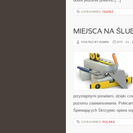
dobre jedzenie powinno […]
CATEGORIES:
ODZIEŻ
MIEJSCA NA ŚLUB
POSTED BY ADMIN
STY - 21 -
przystępnymi poradami, dzięki cz
poziomu zaawansowania. Polecamy 
Śpiewających Skrzypiec opiera się
CATEGORIES:
POLSKA