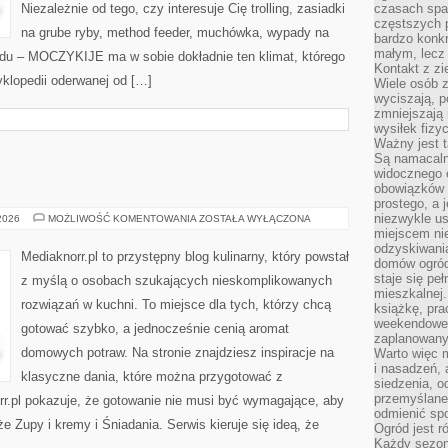
Niezależnie od tego, czy interesuje Cię trolling, zasiadki
czasach spa
częstszych 
na grube ryby, method feeder, muchówka, wypady na
bardzo konkr
małym, lecz
odu – MOCZYKIJE ma w sobie dokładnie ten klimat, którego
Kontakt z zi
yklopedii oderwanej od […]
Wiele osób 
wyciszają, 
zmniejszają 
wysiłek fizy
Ważny jest 
Są namacaln
widocznego e
obowiązków 
prostego, a 
niezwykle us
SOSY
 2026
MOŻLIWOŚĆ KOMENTOWANIA
ZOSTAŁA WYŁĄCZONA
I
miejscem nie
DIPY
odzyskiwania
Mediaknorr.pl to przystępny blog kulinarny, który powstał
domów ogród
staje się pe
z myślą o osobach szukających nieskomplikowanych
mieszkalnej.
rozwiązań w kuchni. To miejsce dla tych, którzy chcą
książkę, pra
weekendowe p
gotować szybko, a jednocześnie cenią aromat
zaplanowany,
domowych potraw. Na stronie znajdziesz inspiracje na
Warto więc m
i nasadzeń, 
klasyczne dania, które można przygotować z
siedzenia, o
przemyślane 
rr.pl pokazuje, że gotowanie nie musi być wymagające, aby
odmienić spo
 Zupy i kremy i Śniadania. Serwis kieruje się ideą, że
Ogród jest r
Każdy sezon