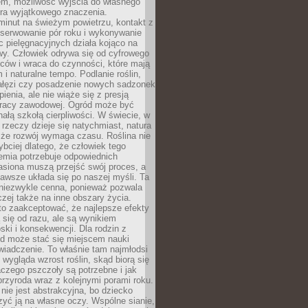
em, możliwość wyjścia do własnego
era wyjątkowego znaczenia.
minut na świeżym powietrzu, kontakt z
bserwowanie pór roku i wykonywanie
c pielęgnacyjnych działa kojąco na
wy. Człowiek odrywa się od cyfrowego
ców i wraca do czynności, które mają
 i naturalne tempo. Podlanie roślin,
gałęzi czy posadzenie nowych sadzonek
enia, ale nie wiąże się z presją
pracy zawodowej. Ogród może być
ałą szkołą cierpliwości. W świecie, w
 rzeczy dzieje się natychmiast, natura
 że rozwój wymaga czasu. Roślina nie
ybciej dlatego, że człowiek tego
emia potrzebuje odpowiednich
asiona muszą przejść swój proces, a
awsze układa się po naszej myśli. Ta
 niezwykle cenna, ponieważ pozwala
czej także na inne obszary życia.
o zaakceptować, że najlepsze efekty
ą się od razu, ale są wynikiem
oski i konsekwencji. Dla rodzin z
ód może stać się miejscem nauki
iadczenie. To właśnie tam najmłodsi
k wygląda wzrost roślin, skąd biorą się
czego pszczoły są potrzebne i jak
przyroda wraz z kolejnymi porami roku.
nie jest abstrakcyjna, bo dziecko
yć ją na własne oczy. Wspólne sianie,