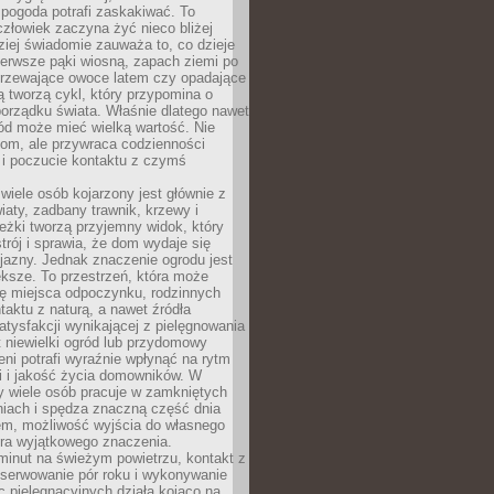
 pogoda potrafi zaskakiwać. To
człowiek zaczyna żyć nieco bliżej
dziej świadomie zauważa to, co dzieje
ierwsze pąki wiosną, zapach ziemi po
jrzewające owoce latem czy opadające
ią tworzą cykl, który przypomina o
orządku świata. Właśnie dlatego nawet
ród może mieć wielką wartość. Nie
dom, ale przywraca codzienności
 i poczucie kontaktu z czymś
.
wiele osób kojarzony jest głównie z
iaty, zadbany trawnik, krzewy i
eżki tworzą przyjemny widok, który
trój i sprawia, że dom wydaje się
yjazny. Jednak znaczenie ogrodu jest
ksze. To przestrzeń, która może
ję miejsca odpoczynku, rodzinnych
taktu z naturą, a nawet źródła
atysfakcji wynikającej z pielęgnowania
 niewielki ogród lub przydomowy
eni potrafi wyraźnie wpłynąć na rytm
i i jakość życia domowników. W
y wiele osób pracuje w zamkniętych
iach i spędza znaczną część dnia
em, możliwość wyjścia do własnego
era wyjątkowego znaczenia.
minut na świeżym powietrzu, kontakt z
bserwowanie pór roku i wykonywanie
c pielęgnacyjnych działa kojąco na