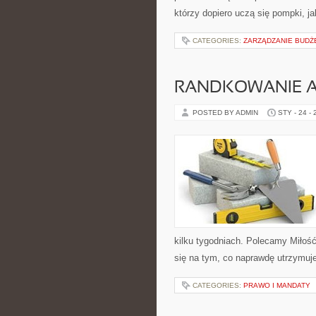
którzy dopiero uczą się pompki, j
CATEGORIES:
ZARZĄDZANIE BUD
RANDKOWANIE 
POSTED BY ADMIN
STY - 24 -
kilku tygodniach. Polecamy Miłość
się na tym, co naprawdę utrzymuje
CATEGORIES:
PRAWO I MANDATY