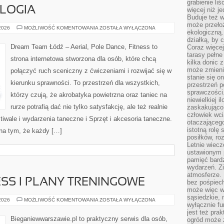
grabienie li
OLOGIA
więcej niż j
Buduje też w
może przeło
TANIEC
 2026
MOŻLIWOŚĆ KOMENTOWANIA
ZOSTAŁA WYŁĄCZONA
ekologiczną
I
PSYCHOLOGIA
działką, by 
Dream Team Łódź – Aerial, Pole Dance, Fitness to
Coraz więcej
tarasy pełne
strona internetowa stworzona dla osób, które chcą
kilka donic 
może zmienić
połączyć ruch sceniczny z ćwiczeniami i rozwijać się w
stanie się o
kierunku sprawności. To przestrzeń dla wszystkich,
przestrzeń p
sprawczości
którzy czują, że akrobatyka powietrzna oraz taniec na
niewielkiej i
rurze potrafią dać nie tylko satysfakcję, ale też realnie
zaskakująco 
człowiek wc
iwale i wydarzenia taneczne i Sprzęt i akcesoria taneczne.
otaczająceg
istotną rolę
na tym, że każdy […]
posiłków, ro
Letnie wiecz
ustawionym p
pamięć bardz
wydarzeń. Zi
atmosferze. 
SS I PLANY TRENINGOWE
bez pośpiech
może więc wz
sąsiedzkie, 
WYZWANIA
 2026
MOŻLIWOŚĆ KOMENTOWANIA
ZOSTAŁA WYŁĄCZONA
wyłącznie f
FITNESS
I
jest też pr
PLANY
Bieganiewwarszawie.pl to praktyczny serwis dla osób,
ogród może z
TRENINGOWE