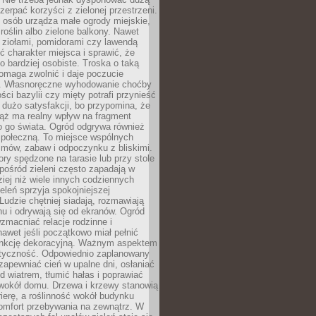
czerpać korzyści z zielonej przestrzeni.
 osób urządza małe ogrody miejskie,
 roślin albo zielone balkony. Nawet
z ziołami, pomidorami czy lawendą
 charakter miejsca i sprawić, że
no bardziej osobiste. Troska o taką
omaga zwolnić i daje poczucie
. Własnoręczne wyhodowanie choćby
lości bazylii czy mięty potrafi przynieść
dużo satysfakcji, bo przypomina, że
iąż ma realny wpływ na fragment
o go świata. Ogród odgrywa również
 społeczną. To miejsce wspólnych
zmów, zabaw i odpoczynku z bliskimi.
ory spędzone na tarasie lub przy stole
ośród zieleni często zapadają w
iej niż wiele innych codziennych
eleń sprzyja spokojniejszej
Ludzie chętniej siadają, rozmawiają
u i odrywają się od ekranów. Ogród
macniać relacje rodzinne i
nawet jeśli początkowo miał pełnić
unkcję dekoracyjną. Ważnym aspektem
aktyczność. Odpowiednio zaplanowany
apewniać cień w upalne dni, osłaniać
d wiatrem, tłumić hałas i poprawiać
 wokół domu. Drzewa i krzewy stanowią
rierę, a roślinność wokół budynku
omfort przebywania na zewnątrz. W