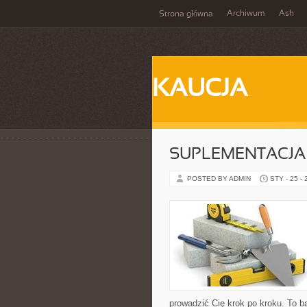
Archiwum
Ash
Strona główna
KAUCJA
SUPLEMENTACJA
POSTED BY ADMIN
STY - 25 -
prowadzić Cię krok po kroku. To 