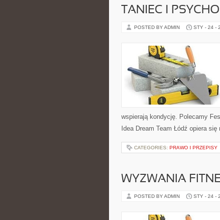
TANIEC I PSYCH
POSTED BY ADMIN
STY - 24 -
wspierają kondycję. Polecamy Fest
Idea Dream Team Łódź opiera się 
CATEGORIES:
PRAWO I PRZEPISY
WYZWANIA FITNE
POSTED BY ADMIN
STY - 24 -