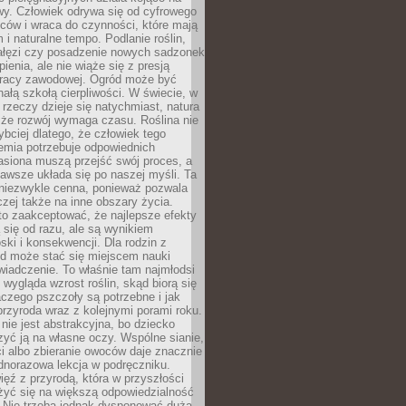
wy. Człowiek odrywa się od cyfrowego
ców i wraca do czynności, które mają
 i naturalne tempo. Podlanie roślin,
gałęzi czy posadzenie nowych sadzonek
enia, ale nie wiąże się z presją
pracy zawodowej. Ogród może być
ałą szkołą cierpliwości. W świecie, w
 rzeczy dzieje się natychmiast, natura
 że rozwój wymaga czasu. Roślina nie
ybciej dlatego, że człowiek tego
emia potrzebuje odpowiednich
asiona muszą przejść swój proces, a
awsze układa się po naszej myśli. Ta
 niezwykle cenna, ponieważ pozwala
czej także na inne obszary życia.
o zaakceptować, że najlepsze efekty
ą się od razu, ale są wynikiem
oski i konsekwencji. Dla rodzin z
ód może stać się miejscem nauki
iadczenie. To właśnie tam najmłodsi
k wygląda wzrost roślin, skąd biorą się
czego pszczoły są potrzebne i jak
przyroda wraz z kolejnymi porami roku.
nie jest abstrakcyjna, bo dziecko
yć ją na własne oczy. Wspólne sianie,
ści albo zbieranie owoców daje znacznie
ednorazowa lekcja w podręczniku.
ięź z przyrodą, która w przyszłości
żyć się na większą odpowiedzialność
. Nie trzeba jednak dysponować dużą