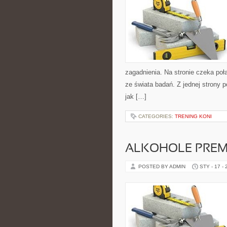
zagadnienia. Na stronie czeka połą
ze świata badań. Z jednej strony p
jak […]
CATEGORIES:
TRENING KONI
ALKOHOLE PREMI
POSTED BY ADMIN
STY - 17 -