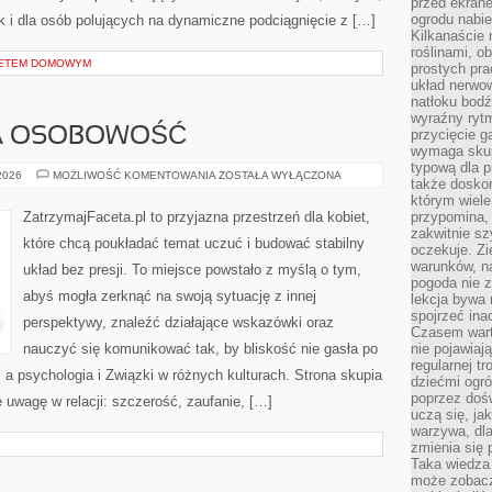
przed ekran
ogrodu nabi
ak i dla osób polujących na dynamiczne podciągnięcie z […]
Kilkanaście 
roślinami, o
ŻETEM DOMOWYM
prostych pra
układ nerwo
natłoku bodź
wyraźny rytm
A OSOBOWOŚĆ
przycięcie 
wymaga skupi
typową dla 
RANDKOWANIE
 2026
MOŻLIWOŚĆ KOMENTOWANIA
ZOSTAŁA WYŁĄCZONA
także doskon
A
OSOBOWOŚĆ
którym wiele
ZatrzymajFaceta.pl to przyjazna przestrzeń dla kobiet,
przypomina,
zakwitnie sz
które chcą poukładać temat uczuć i budować stabilny
oczekuje. Zi
warunków, n
układ bez presji. To miejsce powstało z myślą o tym,
pogoda nie z
abyś mogła zerknąć na swoją sytuację z innej
lekcja bywa
spojrzeć ina
perspektywy, znaleźć działające wskazówki oraz
Czasem wart
nauczyć się komunikować tak, by bliskość nie gasła po
nie pojawiaj
regularnej tr
 a psychologia i Związki w różnych kulturach. Strona skupia
dziećmi ogr
poprzez dośw
 uwagę w relacji: szczerość, zaufanie, […]
uczą się, ja
warzywa, dla
zmienia się 
Taka wiedza 
może zobacz