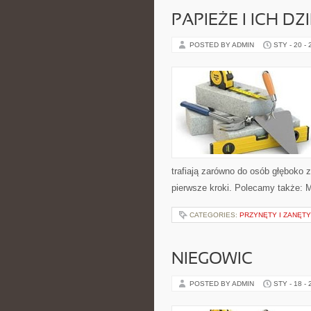
PAPIEŻE I ICH D
POSTED BY ADMIN
STY - 20 -
trafiają zarówno do osób głęboko z
pierwsze kroki. Polecamy także: Mi
CATEGORIES:
PRZYNĘTY I ZANĘTY
NIEGOWIC
POSTED BY ADMIN
STY - 18 -