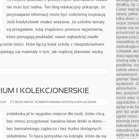
działką, by 
nie musi być nudna. Ten blog edukacyjny pokazuje, że
Coraz więcej
tarasy pełne
przyswajanie informacji może być codzienną inspiracją.
kilka donic 
Jeśli kiedykolwiek miałeś wrażenie, że szkolne tematy
może zmienić
stanie się o
są przegadane, tutaj znajdziesz prostsze wyjaśnienia,
przestrzeń p
które pomagają poukładać nawet najbardziej zawiłe
sprawczości
niewielkiej i
czenie treści, które łączą świat szkoły z niespodziankami
zaskakująco 
człowiek wc
ojawiają się materiały o tym, jak mądrzej planować naukę,
otaczająceg
istotną rolę
posiłków, ro
Letnie wiecz
ustawionym p
pamięć bardz
wydarzeń. Zi
atmosferze. 
UM I KOLEKCJONERSKIE
bez pośpiech
może więc wz
ALKOHOLE
sąsiedzkie, 
 2026
MOŻLIWOŚĆ KOMENTOWANIA
ZOSTAŁA WYŁĄCZONA
PREMIUM
wyłącznie f
I
jest też pr
KOLEKCJONERSKIE
zrobdrinka.pl to wygodne miejsce dla osób, które chcą
ogród może z
posesję prze
bez stresu przygotować banalnie łatwe drinki w domu –
mikroklimat
bez barmańskiego zaplecza i bez trudno dostępnych
naturalną ba
wpływa na k
składników. To baza pomysłów na koktajle, które da się