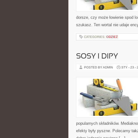
dorsze, czy może łowienie spod l
szukasz. Ten wortal nie udaje enc
CATEGORIES:
ODZIEŻ
SOSY I DIPY
POSTED BY ADMIN
STY - 23 -
popularnych składników. Mediakno
efekty były pyszne. Polecamy także