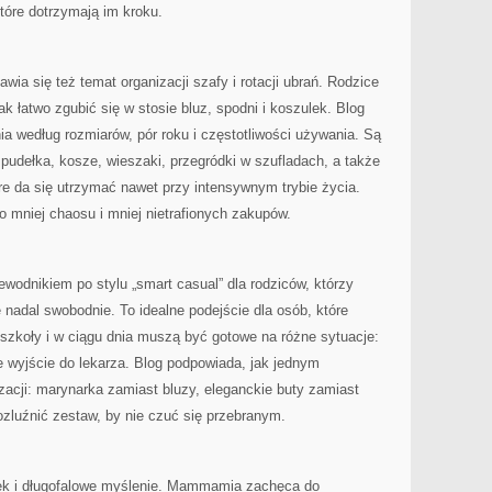
które dotrzymają im kroku.
ia się też temat organizacji szafy i rotacji ubrań. Rodzice
ak łatwo zgubić się w stosie bluz, spodni i koszulek. Blog
a według rozmiarów, pór roku i częstotliwości używania. Są
 pudełka, kosze, wieszaki, przegródki w szufladach, a także
e da się utrzymać nawet przy intensywnym trybie życia.
 mniej chaosu i mniej nietrafionych zakupów.
dnikiem po stylu „smart casual” dla rodziców, którzy
 nadal swobodnie. To idealne podejście dla osób, które
szkoły i w ciągu dnia muszą być gotowe na różne sytuacje:
e wyjście do lekarza. Blog podpowiada, jak jednym
zacji: marynarka zamiast bluzy, eleganckie buty zamiast
ozluźnić zestaw, by nie czuć się przebranym.
dek i długofalowe myślenie. Mammamia zachęca do