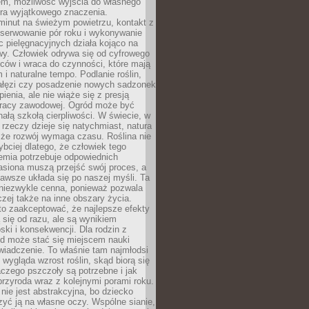
em, możliwość wyjścia do własnego
era wyjątkowego znaczenia.
minut na świeżym powietrzu, kontakt z
bserwowanie pór roku i wykonywanie
c pielęgnacyjnych działa kojąco na
wy. Człowiek odrywa się od cyfrowego
ców i wraca do czynności, które mają
 i naturalne tempo. Podlanie roślin,
gałęzi czy posadzenie nowych sadzonek
enia, ale nie wiąże się z presją
pracy zawodowej. Ogród może być
ałą szkołą cierpliwości. W świecie, w
 rzeczy dzieje się natychmiast, natura
 że rozwój wymaga czasu. Roślina nie
ybciej dlatego, że człowiek tego
emia potrzebuje odpowiednich
asiona muszą przejść swój proces, a
awsze układa się po naszej myśli. Ta
 niezwykle cenna, ponieważ pozwala
czej także na inne obszary życia.
o zaakceptować, że najlepsze efekty
ą się od razu, ale są wynikiem
oski i konsekwencji. Dla rodzin z
ód może stać się miejscem nauki
iadczenie. To właśnie tam najmłodsi
k wygląda wzrost roślin, skąd biorą się
czego pszczoły są potrzebne i jak
przyroda wraz z kolejnymi porami roku.
nie jest abstrakcyjna, bo dziecko
yć ją na własne oczy. Wspólne sianie,