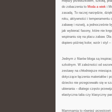
między przedszkolem, szkołą, prac
do zobaczenia to
Moda a wiek
i M
zasadą. To raczej narzędzie, dzię
roku, aktywności i temperamentu d
zabawę i rozwój, a jednocześnie b
jak wybierać fasony, które nie krę
wspinaniu się na placu zabaw. Dla
dopiero później kolor, wzór i styl
Jednym z filarów bloga są inspira
szkolnym. W zależności od sezonu 
zestawy na chłodniejsze miesiące.
dotyczące łączenia materiałów i p
dziecko nie przegrzewało się w sza
ubierania – dlatego często przewij
elastyczna talia czy klasyczny pa
Mammamia to również przestrzeń dl