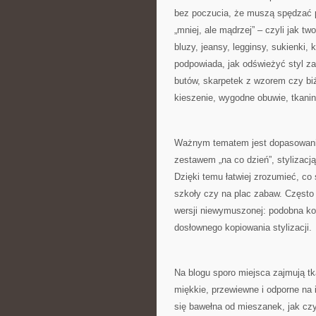
bez poczucia, że muszą spędzać pó
„mniej, ale mądrzej” – czyli jak tw
bluzy, jeansy, legginsy, sukienki,
podpowiada, jak odświeżyć styl za
butów, skarpetek z wzorem czy biż
kieszenie, wygodne obuwie, tkaniny 
Ważnym tematem jest dopasowanie
zestawem „na co dzień”, stylizacją
Dzięki temu łatwiej zrozumieć, co
szkoły czy na plac zabaw. Często
wersji niewymuszonej: podobna ko
dosłownego kopiowania stylizacji.
Na blogu sporo miejsca zajmują tka
miękkie, przewiewne i odporne n
się bawełna od mieszanek, jak czy