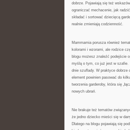
dobrze. Pojawiają się też wskazów
ograniczać mechacenie, jak radzić
składać i sortować dziecięcą garde
realnie zmieniają codzienność.
Mammamia porusza również temat 
kolorami i wzorami, ale rodzice 
blogu możesz znaleźć podejście opa
myślą o tym, co już jest w szafie. 
dnie szuflady. W praktyce dobrze
element powinien pasować do kilk
tworzenia garderoby, która się „łą
nowych ubrań.
Nie brakuje też tematów związany
że jedno dziecko mieści się w dan
Dlatego na blogu pojawiają się podp