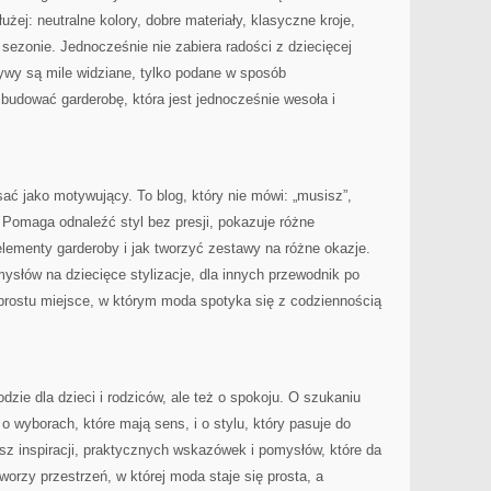
użej: neutralne kolory, dobre materiały, klasyczne kroje,
 sezonie. Jednocześnie nie zabiera radości z dziecięcej
ywy są mile widziane, tylko podane w sposób
 budować garderobę, która jest jednocześnie wesoła i
ć jako motywujący. To blog, który nie mówi: „musisz”,
 Pomaga odnaleźć styl bez presji, pokazuje różne
 elementy garderoby i jak tworzyć zestawy na różne okazje.
mysłów na dziecięce stylizacje, dla innych przewodnik po
 prostu miejsce, w którym moda spotyka się z codziennością
ie dla dzieci i rodziców, ale też o spokoju. O szukaniu
 o wyborach, które mają sens, i o stylu, który pasuje do
asz inspiracji, praktycznych wskazówek i pomysłów, które da
rzy przestrzeń, w której moda staje się prosta, a