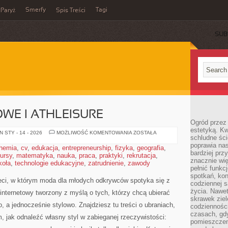
Smerfy
Tagi
Paryż
Spis Treści
SUB
WE I ATHLEISURE
Ogród przez 
estetyką. Kw
UBRANIA
 STY - 14 - 2026
MOŻLIWOŚĆ KOMENTOWANIA
ZOSTAŁA
schludne ści
SPORTOWE
I
poprawia nas
hemia
,
cv
,
edukacja
,
entrepreneurship
,
fizyka
,
geografia
,
ATHLEISURE
bardziej prz
ursy
,
matematyka
,
nauka
,
praca
,
praktyki
,
rekrutacja
,
znacznie wię
koła
,
technologie edukacyjne
,
zatrudnienie
,
zawody
pełnić funkc
spotkań, kon
eci, w którym moda dla młodych odkrywców spotyka się z
codziennej s
życia. Nawet
internetowy tworzony z myślą o tych, którzy chcą ubierać
skrawek ziel
, a jednocześnie stylowo. Znajdziesz tu treści o ubraniach,
codziennośc
czasach, gd
m, jak odnaleźć własny styl w zabieganej rzeczywistości:
pomieszczen