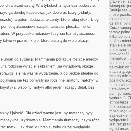
grabienie li
ł dnia przed szafą. W artykułach znajdziesz podejście:
więcej niż j
Buduje też w
orzyć garderobę kapsułową, jak dobierać bazę (t-shirty,
może przeło
ekologiczną
 koszule), a potem dodawać akcenty, które robią efekt. Blog
działką, by 
 pomocą akcesoriów: czapki, apaszki, plecaka, nerki,
Coraz więcej
tarasy pełne
uterii. W przypadku rodziców liczy się też użyteczność:
kilka donic 
łatwe w praniu i kroje, które pasują do wielu okazji.
może zmienić
stanie się o
przestrzeń p
sprawczości
niewielkiej i
 ubrań do sytuacji. Mammamia pokazuje różnicę między
zaskakująco 
 „na rodzinne wyjście” i ubraniem „na wyjątkową okazję”.
człowiek wc
otaczająceg
 sprawdzi się na ważne wydarzenie, a co będzie idealne do
istotną rolę
 pojawiają się też pomysły na rodzinne „matchy matchy” w
posiłków, ro
Letnie wiecz
lorystyka, wspólny motyw albo jeden łączący detal, bez
ustawionym p
pamięć bardz
wydarzeń. Zi
atmosferze. 
bez pośpiech
może więc wz
niny i jakość. Dla dzieci ważne jest, by materiały były
sąsiedzkie, 
wyłącznie f
a intensywne użytkowanie. Mammamia tłumaczy, czym różni
jest też pr
tać metki i jak dbać o ubrania, żeby dłużej wyglądały
ogród może z