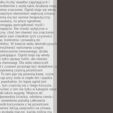
dku liczby owadów zapylających i
problemów z wodą takie działania mają
etne znaczenie. Ogród staje się wtedy
 ważnym elementem większej zmiany.
emią ma też wymiar terapeutyczny.
zauważa, że prace ogrodowe
pomagają uporządkować myśli i
napięcie. Nie chodzi wyłącznie o
czny, choć ten również ma znaczenie.
także sam charakter tych czynności.
e, konkretne i prowadzą do
fektu. W świecie wielu abstrakcyjnych
możliwość wykonania czegoś
jednocześnie sensownego, działa
pokajająco. Ogród staje się wtedy
 tylko uprawy roślin, ale również
 równowagi. Dla wielu właścicieli
 z czasem przestaje być dodatkiem, a
łnoprawną częścią przestrzeni
 To tam pije się poranną kawę, czyta
cuje przy stole w ciepłe dni i spędza
opołudnia. Im lepiej ogród jest
 tym częściej się z niego korzysta.
yśleć o nim nie tylko w kategorii rabat
ale także wygody. Miejsce do
dpowiednia ścieżka, odrobina cienia i
oświetlenie potrafią całkowicie
sób korzystania z tej przestrzeni.
ównież lekcją uważności na zmiany.
 wygląda inaczej, każda roślina ma