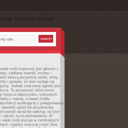
SCRIBE
FACEBOOK
TWITTER
wiele osób kojarzony jest głównie z
iaty, zadbany trawnik, krzewy i
eżki tworzą przyjemny widok, który
trój i sprawia, że dom wydaje się
yjazny. Jednak znaczenie ogrodu jest
ksze. To przestrzeń, która może
ję miejsca odpoczynku, rodzinnych
taktu z naturą, a nawet źródła
atysfakcji wynikającej z pielęgnowania
 niewielki ogród lub przydomowy
eni potrafi wyraźnie wpłynąć na rytm
i i jakość życia domowników. W
y wiele osób pracuje w zamkniętych
iach i spędza znaczną część dnia