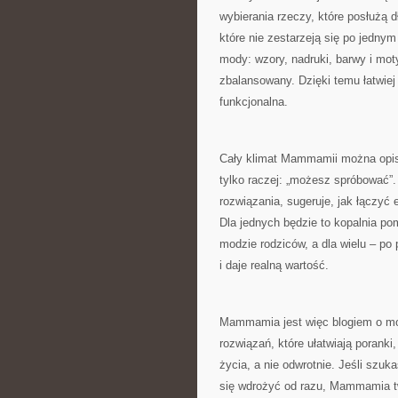
wybierania rzeczy, które posłużą dł
które nie zestarzeją się po jednym
mody: wzory, nadruki, barwy i mot
zbalansowany. Dzięki temu łatwiej
funkcjonalna.
Cały klimat Mammamii można opisa
tylko raczej: „możesz spróbować”.
rozwiązania, sugeruje, jak łączyć
Dla jednych będzie to kopalnia po
modzie rodziców, a dla wielu – po
i daje realną wartość.
Mammamia jest więc blogiem o modz
rozwiązań, które ułatwiają poranki,
życia, a nie odwrotnie. Jeśli szuk
się wdrożyć od razu, Mammamia two