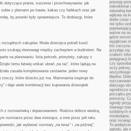
posesję prze
ki dotyczące prania, suszenia i przechowywania: jak
mikroklimat
 sobie z plamami po trawie, kakao czy farbkach oraz jak
naturalną ba
wpływa na k
robę, by poranki były sprawniejsze. To drobiazgi, które
dobie coraz 
nie tylko oz
poprawiający
ważne na osi
gdzie wzros
wyjątkowo 
rozsądnych zakupów. Moda dziecięca potrafi kusić
kto zaczyna 
często szukają równowagi między zachwytem a budżetem. Na
przydaje się
znaleźć info
rte na planowaniu: lista potrzeb, priorytety, zakupy z
pielęgnacji b
czy sposoba
Dzięki temu łatwiej unikać ubrań „na raz”, które lądują na
uczy pokory,
 działa zasada kompletowania zestawów: jeden nowy
wszystkiego 
błędów. Dob
u rzeczy, które dziecko już ma. Mammamia inspiruje do
rozczarowań
czy” i daje wiele kombinacji bez kupowania dziesiątek
dalszego ek
ogrodnicza st
początku pr
pomocny. Co
ogrody przyj
równego tra
ch z rozmiarówką i dopasowaniem. Rodzice dobrze wiedzą,
ozdobnych ro
miododajne, 
ym rozmiarze przez dwa miesiące, a inne przez pół roku.
oraz rozwią
owiedzi, jak wybierać rozmiary „na teraz” i „na później”,
To podejście
ogrodu, ale 