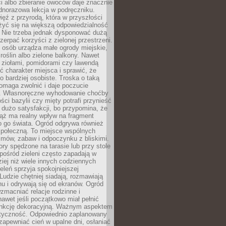
ści albo zbieranie owoców daje znacznie
ednorazowa lekcja w podręczniku.
ięź z przyrodą, która w przyszłości
żyć się na większą odpowiedzialność
. Nie trzeba jednak dysponować dużą
czerpać korzyści z zielonej przestrzeni.
 osób urządza małe ogrody miejskie,
 roślin albo zielone balkony. Nawet
z ziołami, pomidorami czy lawendą
 charakter miejsca i sprawić, że
no bardziej osobiste. Troska o taką
omaga zwolnić i daje poczucie
. Własnoręczne wyhodowanie choćby
lości bazylii czy mięty potrafi przynieść
dużo satysfakcji, bo przypomina, że
iąż ma realny wpływ na fragment
o go świata. Ogród odgrywa również
 społeczną. To miejsce wspólnych
zmów, zabaw i odpoczynku z bliskimi.
ory spędzone na tarasie lub przy stole
ośród zieleni często zapadają w
iej niż wiele innych codziennych
eleń sprzyja spokojniejszej
Ludzie chętniej siadają, rozmawiają
u i odrywają się od ekranów. Ogród
macniać relacje rodzinne i
nawet jeśli początkowo miał pełnić
unkcję dekoracyjną. Ważnym aspektem
aktyczność. Odpowiednio zaplanowany
apewniać cień w upalne dni, osłaniać