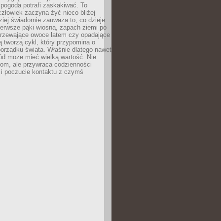
 pogoda potrafi zaskakiwać. To
człowiek zaczyna żyć nieco bliżej
dziej świadomie zauważa to, co dzieje
ierwsze pąki wiosną, zapach ziemi po
jrzewające owoce latem czy opadające
ią tworzą cykl, który przypomina o
orządku świata. Właśnie dlatego nawet
ród może mieć wielką wartość. Nie
dom, ale przywraca codzienności
 i poczucie kontaktu z czymś
.