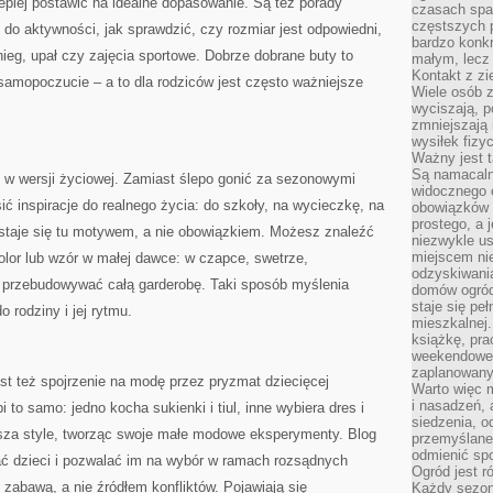
lepiej postawić na idealne dopasowanie. Są też porady
czasach spa
częstszych 
 do aktywności, jak sprawdzić, czy rozmiar jest odpowiedni,
bardzo konkr
ieg, upał czy zajęcia sportowe. Dobrze dobrane buty to
małym, lecz
Kontakt z zi
samopoczucie – a to dla rodziców jest często ważniejsze
Wiele osób 
wyciszają, 
zmniejszają 
wysiłek fizy
Ważny jest 
Są namacaln
 w wersji życiowej. Zamiast ślepo gonić za sezonowymi
widocznego e
ić inspiracje do realnego życia: do szkoły, na wycieczkę, na
obowiązków 
prostego, a 
d staje się tu motywem, a nie obowiązkiem. Możesz znaleźć
niezwykle us
miejscem nie
lor lub wzór w małej dawce: w czapce, swetrze,
odzyskiwania
 przebudowywać całą garderobę. Taki sposób myślenia
domów ogród
staje się pe
 rodziny i jej rytmu.
mieszkalnej.
książkę, pra
weekendowe p
zaplanowany,
też spojrzenie na modę przez pryzmat dziecięcej
Warto więc m
i nasadzeń, 
 to samo: jedno kocha sukienki i tiul, inne wybiera dres i
siedzenia, o
esza style, tworząc swoje małe modowe eksperymenty. Blog
przemyślane 
odmienić spo
ać dzieci i pozwalać im na wybór w ramach rozsądnych
Ogród jest r
 zabawą, a nie źródłem konfliktów. Pojawiają się
Każdy sezon