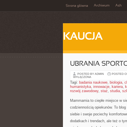
Archiwum
Ash
Strona główna
KAUCJA
UBRANIA SPORTO
POSTED BY ADMIN
POSTED ON
WYŁĄCZONA
Tagi:
badania naukowe
,
biologia
,
c
humanistyka
,
innowacje
,
kariera
,
k
rozwój zawodowy
,
staż
,
studia
,
sz
Mammamia to ciepłe miejsce w si
codziennością opiekunów. To blog 
siebie i swoje pociechy komfortowo
dodatkach i trendach, ale też o ty