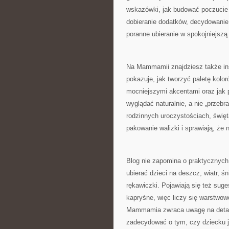
wskazówki, jak budować poczucie
dobieranie dodatków, decydowanie 
poranne ubieranie w spokojniejszą 
Na Mammamii znajdziesz także insp
pokazuje, jak tworzyć paletę kolor
mocniejszymi akcentami oraz jak p
wyglądać naturalnie, a nie „przeb
rodzinnych uroczystościach, święt
pakowanie walizki i sprawiają, że 
Blog nie zapomina o praktycznych 
ubierać dzieci na deszcz, wiatr, śn
rękawiczki. Pojawiają się też suge
kapryśne, więc liczy się warstwow
Mammamia zwraca uwagę na detale:
zadecydować o tym, czy dziecku j