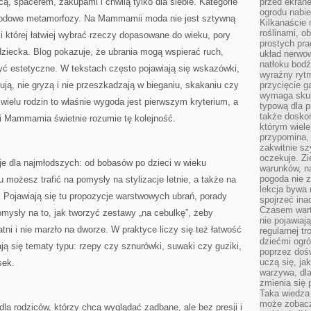
ą, spacerem, zakupami i chwilą tylko dla siebie. Kategorie
przed ekran
ogrodu nabi
odowe metamorfozy. Na Mammamii moda nie jest sztywną
Kilkanaście 
roślinami, o
ki której łatwiej wybrać rzeczy dopasowane do wieku, pory
prostych pra
ziecka. Blog pokazuje, że ubrania mogą wspierać ruch,
układ nerwo
natłoku bodź
yć estetyczne. W tekstach często pojawiają się wskazówki,
wyraźny rytm
pują, nie gryzą i nie przeszkadzają w bieganiu, skakaniu czy
przycięcie 
wymaga skupi
 wielu rodzin to właśnie wygoda jest pierwszym kryterium, a
typową dla 
także doskon
 – i Mammamia świetnie rozumie tę kolejność.
którym wiele
przypomina,
zakwitnie sz
oczekuje. Zi
cje dla najmłodszych: od bobasów po dzieci w wieku
warunków, n
pogoda nie z
możesz trafić na pomysły na stylizacje letnie, a także na
lekcja bywa
 Pojawiają się tu propozycje warstwowych ubrań, porady
spojrzeć ina
Czasem wart
omysły na to, jak tworzyć zestawy „na cebulkę”, żeby
nie pojawiaj
tni i nie marzło na dworze. W praktyce liczy się też łatwość
regularnej tr
dziećmi ogr
ają się tematy typu: rzepy czy sznurówki, suwaki czy guziki,
poprzez dośw
uczą się, ja
sek.
warzywa, dla
zmienia się 
Taka wiedza 
może zobacz
a rodziców, którzy chcą wyglądać zadbane, ale bez presji i