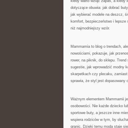
kiedy warto wziąć zapas, a kiedy 
dotyczące obuwia: jak dobrać buty
jak wybierać modele na deszcz, śn
komfort, bezpieczeństwo i lepsze 
niż najmodniejszy wzór.
Mammamia to blog o trendach, ale
nowościami, pokazuje, jak przenos
rower, na piknik, do sklepu. Tren
sugestie, jak wprowadzić modny ko
skarpetkach czy plecaku, zamiast
sprawia, że styl jest dopasowany do
Ważnym elementem Mammamii jest 
osobowości. Nie każde dziecko lubi
sportowe buty, a jeszcze inne mi
wspiera rodziców w tym, by słuch
granic. Dzięki temu moda staje się