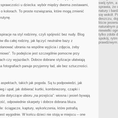
swój rytm, a
 sprawczości u dziecka: wybór między dwoma zestawami,
sprawia, że 
natury i bar
o kolorach. To proste rozwiązania, które mogą zmienić
się wokół. P
rutynę.
deszczu, do
liście jesien
naturalnym p
niewielki og
iracje na styl rodzinny, czyli spójność bez nudy. Blog
tylko zdobi 
spokój, rytm
ów dla całej rodziny, jak łączyć neutralne bazy z
prawdziwym
lanować ubrania na wspólne wyjścia i zdjęcia, żeby
raniowo”. To podejście jest szczególnie pomocne przy
ach czy wyjazdach. Dobrze dobrane stylizacje ułatwiają
na fotografiach panuje przyjemny ład, ale bez sztuczności.
aspektach, takich jak pogoda. Są tu podpowiedzi, jak
ieg i upał, jak dobierać kurtki, kombinezony, czapki i
stie dotyczące ubioru „na przejścia”: wiosna i jesień bywają
ość, odpowiednie skarpety i dobrze dobrana bluza.
 ściągacze, kaptury, wykończenia, które potrafią
est wygodnie. W końcu dzieci nie stoją w miejscu – one