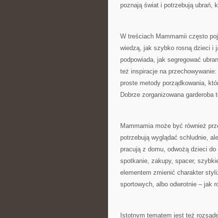
poznają świat i potrzebują ubrań, 
W treściach Mammamii często pojaw
wiedzą, jak szybko rosną dzieci i j
podpowiada, jak segregować ubrani
też inspiracje na przechowywanie:
proste metody porządkowania, któr
Dobrze zorganizowana garderoba to
Mammamia może być również przewo
potrzebują wyglądać schludnie, ale
pracują z domu, odwożą dzieci do 
spotkanie, zakupy, spacer, szybki
elementem zmienić charakter styli
sportowych, albo odwrotnie – jak r
Istotnym tematem jest też rozsą