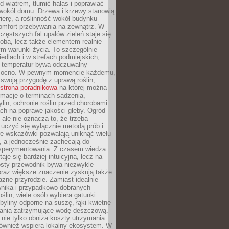
d wiatrem, tłumić hałas i poprawiać
 wokół domu. Drzewa i krzewy stanowią
rierę, a roślinność wokół budynku
omfort przebywania na zewnątrz. W
częstszych fal upałów zieleń staje się
dobą, lecz także elementem realnie
m warunki życia. To szczególnie
edlach i w strefach podmiejskich,
t temperatur bywa odczuwalny
mocno. W pewnym momencie każdemu,
swoją przygodę z uprawą roślin,
strona poradnikowa
na której można
rmacje o terminach sadzenia,
ylin, ochronie roślin przed chorobami
ch na poprawę jakości gleby. Ogród
 ale nie oznacza to, że trzeba
uczyć się wyłącznie metodą prób i
re wskazówki pozwalają uniknąć wielu
, a jednocześnie zachęcają do
sperymentowania. Z czasem wiedza
aje się bardziej intuicyjna, lecz na
osty przewodnik bywa niezwykle
raz większe znaczenie zyskują także
azne przyrodzie. Zamiast idealnie
wnika i przypadkowo dobranych
ślin, wiele osób wybiera gatunki
byliny odporne na suszę, łąki kwietne
zania zatrzymujące wodę deszczową.
 nie tylko obniża koszty utrzymania
również wspiera lokalny ekosystem. W