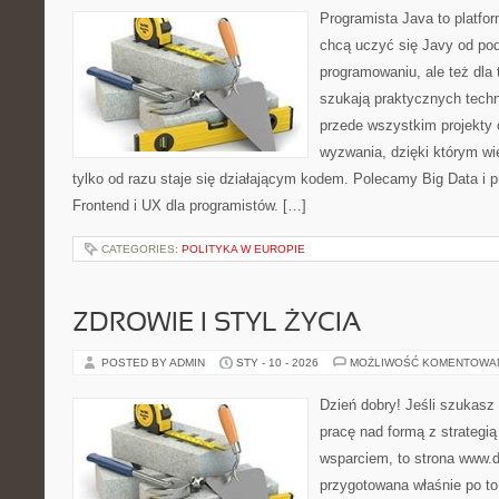
Programista Java to platfo
chcą uczyć się Javy od pods
programowaniu, ale też dla t
szukają praktycznych techni
przede wszystkim projekty 
wyzwania, dzięki którym wie
tylko od razu staje się działającym kodem. Polecamy Big Data i p
Frontend i UX dla programistów. […]
CATEGORIES:
POLITYKA W EUROPIE
ZDROWIE I STYL ŻYCIA
POSTED BY ADMIN
STY - 10 - 2026
MOŻLIWOŚĆ KOMENTOWA
Dzień dobry! Jeśli szukasz 
pracę nad formą z strategi
wsparciem, to strona www.da
przygotowana właśnie po t