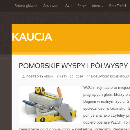
Archiwum
Ash
Smerfy
Strona główna
Paryż
Spis Treści
KAUCJA
POMORSKIE WYSPY I PÓŁWYSPY
POSTED BY ADMIN
STY - 15 - 2026
MOŻLIWOŚĆ KOMENTOWA
WŻCh Trójmiasto to miejsce
pragnących głębi, którzy pr
Bogiem w realnym życiu. St
społeczności w Gdańsku, Gd
pomyślana jako czytelny pr
dopiero poznaje WŻCh. To ni
zaproszenie do duchowej drogi – konkretnie. Polecamy Wydarzenia