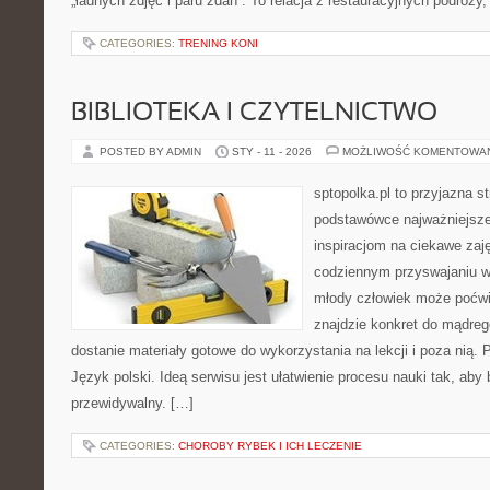
„ładnych zdjęć i paru zdań”. To relacja z restauracyjnych podróży,
CATEGORIES:
TRENING KONI
BIBLIOTEKA I CZYTELNICTWO
POSTED BY ADMIN
STY - 11 - 2026
MOŻLIWOŚĆ KOMENTOWA
sptopolka.pl to przyjazna 
podstawówce najważniejsze
inspiracjom na ciekawe zaj
codziennym przyswajaniu w
młody człowiek może poćwi
znajdzie konkret do mądreg
dostanie materiały gotowe do wykorzystania na lekcji i poza nią. 
Język polski. Ideą serwisu jest ułatwienie procesu nauki tak, aby 
przewidywalny. […]
CATEGORIES:
CHOROBY RYBEK I ICH LECZENIE