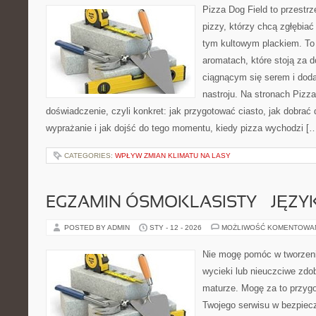
Pizza Dog Field to przestr
pizzy, którzy chcą zgłębiać
tym kultowym plackiem. To b
aromatach, które stoją za 
ciągnącym się serem i do
nastroju. Na stronach Pizza
doświadczenie, czyli konkret: jak przygotować ciasto, jak dobrać 
wyprażanie i jak dojść do tego momentu, kiedy pizza wychodzi [
CATEGORIES:
WPŁYW ZMIAN KLIMATU NA LASY
EGZAMIN ÓSMOKLASISTY – JĘZY
POSTED BY ADMIN
STY - 12 - 2026
MOŻLIWOŚĆ KOMENTOWA
Nie mogę pomóc w tworzeniu
wycieki lub nieuczciwe zdo
maturze. Mogę za to przygo
Twojego serwisu w bezpieczn