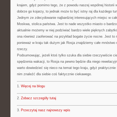
krajem, gdyż pomimo tego, że z powodu naszej wspólnej historii w
dobrze go kojarzy, to jednak może to być istny raj dla każdego tur
Jednym ze zdecydowanie najbardziej interesujących miejsc w całej
Moskwa, stolica państwa. Jest to nade wszystko miasto o bardzo d
aktualnie możemy w niej podziwiać bardzo wiele pięknych zabyt
ona również zaoferować na przykład bogate życie nocne. Jest to r
ponieważ w kraju tak dużym jak Rosja znajdziemy całe mnóstwo n
rzeczy.
Podsumowując, jeżeli ktoś tylko szuka dla siebie rzeczywiście c
spędzenia wakacji, to Rosja na pewno będzie dla niego rewelacy
warto dowiedzieć się nieco na temat tego kraju, gdyż praktyczni
nim znaleźć dla siebie coś faktycznie ciekawego.
1.
Więcej na blogu
2.
Zobacz szczegóły tutaj
3.
Przeczytaj nasz najnowszy wpis