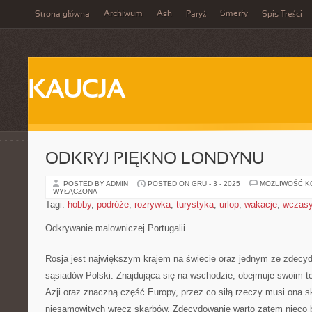
Archiwum
Ash
Smerfy
Strona główna
Paryż
Spis Treści
KAUCJA
ODKRYJ PIĘKNO LONDYNU
POSTED BY ADMIN
POSTED ON GRU - 3 - 2025
MOŻLIWOŚĆ 
WYŁĄCZONA
Tagi:
hobby
,
podróże
,
rozrywka
,
turystyka
,
urlop
,
wakacje
,
wczas
Odkrywanie malowniczej Portugalii
Rosja jest największym krajem na świecie oraz jednym ze zdecyd
sąsiadów Polski. Znajdująca się na wschodzie, obejmuje swoim t
Azji oraz znaczną część Europy, przez co siłą rzeczy musi ona 
niesamowitych wręcz skarbów. Zdecydowanie warto zatem nieco b