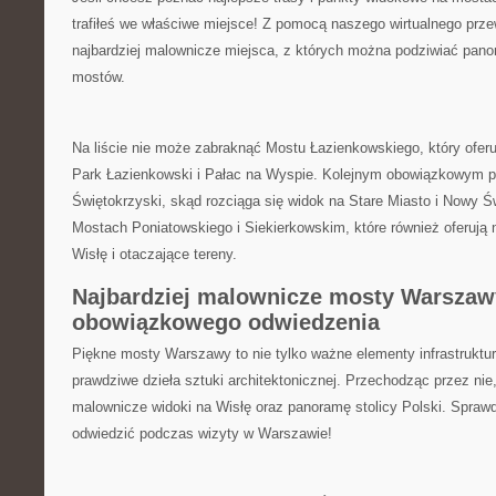
trafiłeś we właściwe⁢ miejsce! Z ‌pomocą naszego wirtualnego ⁤prz
‌najbardziej malownicze miejsca, z ​których można podziwiać pan
mostów.
Na ⁣liście nie może zabraknąć Mostu ‍Łazienkowskiego, który​ oferu
Park Łazienkowski⁣ i Pałac ⁤na ​Wyspie. ‍Kolejnym obowiązkowym 
Świętokrzyski, skąd​ rozciąga się ‍widok na Stare Miasto i‍ Nowy Św
Mostach⁣ Poniatowskiego i Siekierkowskim, które⁣ również⁣ oferują
Wisłę i otaczające tereny.
Najbardziej malownicze ⁤mosty Warszaw
obowiązkowego odwiedzenia
Piękne mosty​ Warszawy ‍to⁣ nie tylko ‍ważne elementy infrastruktur
prawdziwe dzieła sztuki architektonicznej. Przechodząc przez nie
malownicze widoki⁣ na‌ Wisłę oraz panoramę stolicy Polski. Spraw
odwiedzić ​podczas wizyty w ‌Warszawie!