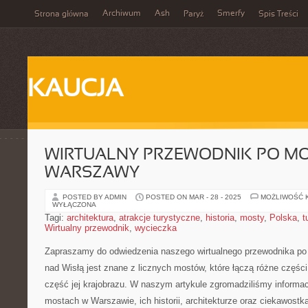
Archiwum
Ash
Smerfy
Strona główna
Paryż
Spis Treści
KAUCJA
WIRTUALNY PRZEWODNIK PO M
WARSZAWY
POSTED BY ADMIN
POSTED ON MAR - 28 - 2025
MOŻLIWOŚĆ 
WYŁĄCZONA
Tagi:
architektura
,
atrakcje turystyczne
,
historia
,
mosty
,
Polska
,
t
Wirtualny przewodnik
,
wycieczka
Zapraszamy do odwiedzenia naszego wirtualnego przewodnika po
nad Wisłą ‌jest znane z licznych mostów, które‌ łączą​ różne​ części s
część jej krajobrazu. W naszym ⁢artykule ⁤zgromadziliśmy informac
mostach w Warszawie, ich historii, architekturze oraz ciekawostka