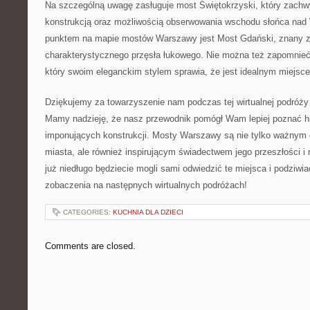
Na szczególną uwagę zasługuje most Świętokrzyski, ‍który zach
konstrukcją oraz ⁢możliwością obserwowania wschodu słońca nad
punktem na mapie ⁤mostów Warszawy jest Most Gdański, ​znany 
charakterystycznego przęsła łukowego. Nie można ​też zapomnieć⁢
który swoim eleganckim stylem sprawia, ‌że jest⁣ idealnym miejsc
Dziękujemy ⁢za towarzyszenie nam‌ podczas tej wirtualnej podró
Mamy⁢ nadzieję, że nasz przewodnik​ pomógł Wam lepiej poznać ⁣histo
imponujących⁢ konstrukcji. ⁢Mosty ⁣Warszawy ⁤są nie tylko ważny
miasta, ale również inspirującym ‌świadectwem jego przeszłości i 
⁢już niedługo będziecie mogli sami odwiedzić te miejsca ⁤i podziwia
zobaczenia na ‍następnych wirtualnych ⁢podróżach!
CATEGORIES:
KUCHNIA DLA DZIECI
Comments are closed.