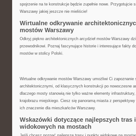
spojrzenie ​na te konstrukcje będzie​ zupełnie nowe. Przygotujcie⁣ 
Warszawy jakiej⁤ jeszcze nie mieliście!
Wirtualne odkrywanie​ architektonicznyc
mostów Warszawy
Odkryj piękno architektonicznych arcydzieł mostów Warszawy‌ dzi
przewodnikowi. Poznaj fascynujące⁣ historie i​ interesujące fakty
mostów w stolicy ‌Polski.
Wirtualne odkrywanie mostów Warszawy umożliwi Ci zapoznanie si
architektonicznymi, od klasycznych konstrukcji po nowoczesne ar
dlaczego mosty ⁤stanowią nie⁣ tylko​ ważne elementy ⁣infrastruktury,
krajobrazu miejskiego. Ciesz się panoramą ‍miasta ‌z ‌perspektywy
ich znaczenie ‍dla mieszkańców Warszawy.
Wskazówki⁤ dotyczące⁣ najlepszych ⁤tras 
widokowych⁢ na ⁤mostach
Jeśli‌ chcesz poznać⁣ najlepsze trasy i punkty widokowe na most