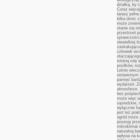
działką, by 
Coraz więcej
tarasy pełne
kilka donic 
może zmienić
stanie się o
przestrzeń p
sprawczości
niewielkiej i
zaskakująco 
człowiek wc
otaczająceg
istotną rolę
posiłków, ro
Letnie wiecz
ustawionym p
pamięć bardz
wydarzeń. Zi
atmosferze. 
bez pośpiech
może więc wz
sąsiedzkie, 
wyłącznie f
jest też pr
ogród może z
posesję prze
mikroklimat
naturalną ba
wpływa na k