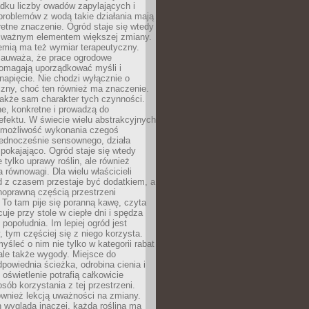
dku liczby owadów zapylających i
problemów z wodą takie działania mają
etne znaczenie. Ogród staje się wtedy
 ważnym elementem większej zmiany.
emią ma też wymiar terapeutyczny.
zauważa, że prace ogrodowe
pomagają uporządkować myśli i
napięcie. Nie chodzi wyłącznie o
czny, choć ten również ma znaczenie.
także sam charakter tych czynności.
e, konkretne i prowadzą do
fektu. W świecie wielu abstrakcyjnych
możliwość wykonania czegoś
jednocześnie sensownego, działa
pokajająco. Ogród staje się wtedy
 tylko uprawy roślin, ale również
 równowagi. Dla wielu właścicieli
 z czasem przestaje być dodatkiem, a
łnoprawną częścią przestrzeni
 To tam pije się poranną kawę, czyta
cuje przy stole w ciepłe dni i spędza
opołudnia. Im lepiej ogród jest
 tym częściej się z niego korzysta.
yśleć o nim nie tylko w kategorii rabat
ale także wygody. Miejsce do
dpowiednia ścieżka, odrobina cienia i
oświetlenie potrafią całkowicie
sób korzystania z tej przestrzeni.
ównież lekcją uważności na zmiany.
 wygląda inaczej, każda roślina ma