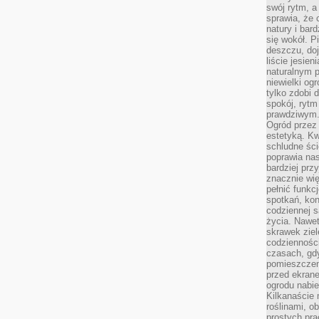
swój rytm, a
sprawia, że 
natury i bar
się wokół. P
deszczu, do
liście jesien
naturalnym p
niewielki og
tylko zdobi 
spokój, rytm
prawdziwym
Ogród przez 
estetyką. Kw
schludne ści
poprawia nas
bardziej prz
znacznie wię
pełnić funkc
spotkań, kon
codziennej s
życia. Nawet
skrawek ziel
codziennośc
czasach, gd
pomieszczen
przed ekran
ogrodu nabi
Kilkanaście 
roślinami, o
prostych pra