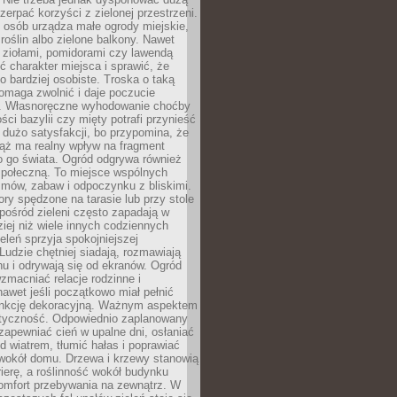
czerpać korzyści z zielonej przestrzeni.
 osób urządza małe ogrody miejskie,
 roślin albo zielone balkony. Nawet
z ziołami, pomidorami czy lawendą
 charakter miejsca i sprawić, że
no bardziej osobiste. Troska o taką
omaga zwolnić i daje poczucie
. Własnoręczne wyhodowanie choćby
lości bazylii czy mięty potrafi przynieść
dużo satysfakcji, bo przypomina, że
iąż ma realny wpływ na fragment
o go świata. Ogród odgrywa również
 społeczną. To miejsce wspólnych
zmów, zabaw i odpoczynku z bliskimi.
ory spędzone na tarasie lub przy stole
ośród zieleni często zapadają w
iej niż wiele innych codziennych
eleń sprzyja spokojniejszej
Ludzie chętniej siadają, rozmawiają
u i odrywają się od ekranów. Ogród
macniać relacje rodzinne i
nawet jeśli początkowo miał pełnić
unkcję dekoracyjną. Ważnym aspektem
aktyczność. Odpowiednio zaplanowany
apewniać cień w upalne dni, osłaniać
d wiatrem, tłumić hałas i poprawiać
 wokół domu. Drzewa i krzewy stanowią
rierę, a roślinność wokół budynku
omfort przebywania na zewnątrz. W