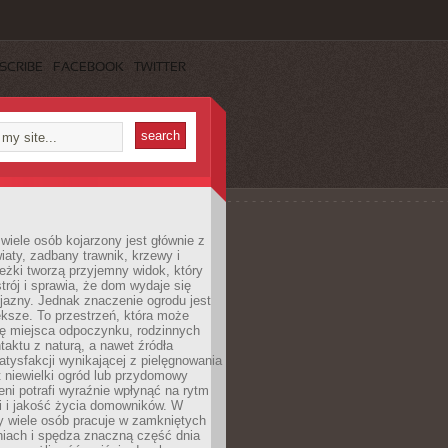
SCRIBE
FACEBOOK
TWITTER
wiele osób kojarzony jest głównie z
iaty, zadbany trawnik, krzewy i
eżki tworzą przyjemny widok, który
trój i sprawia, że dom wydaje się
yjazny. Jednak znaczenie ogrodu jest
ksze. To przestrzeń, która może
ję miejsca odpoczynku, rodzinnych
taktu z naturą, a nawet źródła
atysfakcji wynikającej z pielęgnowania
 niewielki ogród lub przydomowy
eni potrafi wyraźnie wpłynąć na rytm
i i jakość życia domowników. W
y wiele osób pracuje w zamkniętych
iach i spędza znaczną część dnia