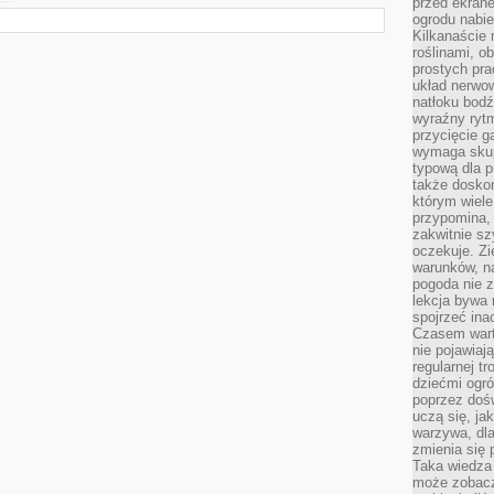
przed ekran
ogrodu nabi
Kilkanaście 
roślinami, o
prostych pra
układ nerwo
natłoku bodź
wyraźny rytm
przycięcie 
wymaga skupi
typową dla 
także doskon
którym wiele
przypomina,
zakwitnie sz
oczekuje. Zi
warunków, n
pogoda nie z
lekcja bywa
spojrzeć ina
Czasem wart
nie pojawiaj
regularnej tr
dziećmi ogr
poprzez dośw
uczą się, ja
warzywa, dla
zmienia się 
Taka wiedza 
może zobacz