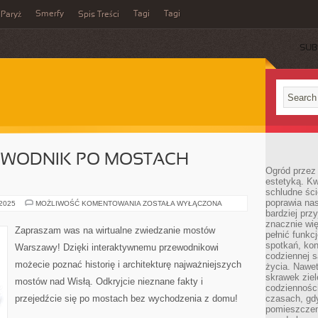
Smerfy
Tagi
Tagi
Paryż
Spis Treści
SUB
EWODNIK PO MOSTACH
Ogród przez 
estetyką. Kw
schludne ści
poprawia nas
WIRTUALNY
 2025
MOŻLIWOŚĆ KOMENTOWANIA
ZOSTAŁA WYŁĄCZONA
PRZEWODNIK
bardziej prz
PO
znacznie wię
MOSTACH
Zapraszam was na wirtualne zwiedzanie mostów
pełnić funkc
WARSZAWY
spotkań, kon
Warszawy! Dzięki interaktywnemu przewodnikowi
codziennej s
możecie poznać historię i architekturę najważniejszych
życia. Nawet
skrawek ziel
mostów nad Wisłą. Odkryjcie nieznane fakty i
codziennośc
przejedźcie się po mostach bez wychodzenia z domu!
czasach, gd
pomieszczen