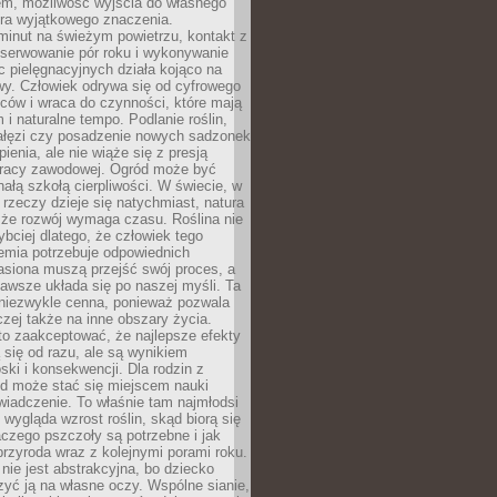
em, możliwość wyjścia do własnego
era wyjątkowego znaczenia.
minut na świeżym powietrzu, kontakt z
bserwowanie pór roku i wykonywanie
c pielęgnacyjnych działa kojąco na
wy. Człowiek odrywa się od cyfrowego
ców i wraca do czynności, które mają
 i naturalne tempo. Podlanie roślin,
gałęzi czy posadzenie nowych sadzonek
enia, ale nie wiąże się z presją
pracy zawodowej. Ogród może być
ałą szkołą cierpliwości. W świecie, w
 rzeczy dzieje się natychmiast, natura
 że rozwój wymaga czasu. Roślina nie
ybciej dlatego, że człowiek tego
emia potrzebuje odpowiednich
asiona muszą przejść swój proces, a
awsze układa się po naszej myśli. Ta
 niezwykle cenna, ponieważ pozwala
czej także na inne obszary życia.
o zaakceptować, że najlepsze efekty
ą się od razu, ale są wynikiem
oski i konsekwencji. Dla rodzin z
ód może stać się miejscem nauki
iadczenie. To właśnie tam najmłodsi
k wygląda wzrost roślin, skąd biorą się
czego pszczoły są potrzebne i jak
przyroda wraz z kolejnymi porami roku.
nie jest abstrakcyjna, bo dziecko
yć ją na własne oczy. Wspólne sianie,