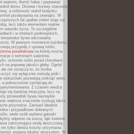
d wiatrem, tłumić hałas i poprawiać
 wokół domu. Drzewa i krzewy stanowią
rierę, a roślinność wokół budynku
omfort przebywania na zewnątrz. W
częstszych fal upałów zieleń staje się
dobą, lecz także elementem realnie
m warunki życia. To szczególnie
edlach i w strefach podmiejskich,
t temperatur bywa odczuwalny
mocno. W pewnym momencie każdemu,
swoją przygodę z uprawą roślin,
strona poradnikowa
na której można
rmacje o terminach sadzenia,
ylin, ochronie roślin przed chorobami
ch na poprawę jakości gleby. Ogród
 ale nie oznacza to, że trzeba
uczyć się wyłącznie metodą prób i
re wskazówki pozwalają uniknąć wielu
, a jednocześnie zachęcają do
sperymentowania. Z czasem wiedza
aje się bardziej intuicyjna, lecz na
osty przewodnik bywa niezwykle
raz większe znaczenie zyskują także
azne przyrodzie. Zamiast idealnie
wnika i przypadkowo dobranych
ślin, wiele osób wybiera gatunki
byliny odporne na suszę, łąki kwietne
zania zatrzymujące wodę deszczową.
 nie tylko obniża koszty utrzymania
również wspiera lokalny ekosystem. W