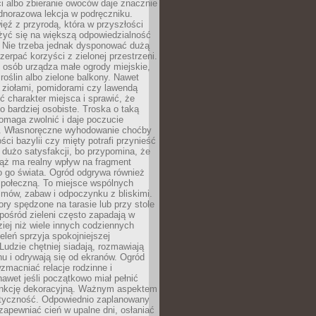
ści albo zbieranie owoców daje znacznie
ednorazowa lekcja w podręczniku.
ięź z przyrodą, która w przyszłości
żyć się na większą odpowiedzialność
. Nie trzeba jednak dysponować dużą
czerpać korzyści z zielonej przestrzeni.
 osób urządza małe ogrody miejskie,
 roślin albo zielone balkony. Nawet
z ziołami, pomidorami czy lawendą
 charakter miejsca i sprawić, że
no bardziej osobiste. Troska o taką
omaga zwolnić i daje poczucie
. Własnoręczne wyhodowanie choćby
lości bazylii czy mięty potrafi przynieść
dużo satysfakcji, bo przypomina, że
iąż ma realny wpływ na fragment
o go świata. Ogród odgrywa również
 społeczną. To miejsce wspólnych
zmów, zabaw i odpoczynku z bliskimi.
ory spędzone na tarasie lub przy stole
ośród zieleni często zapadają w
iej niż wiele innych codziennych
eleń sprzyja spokojniejszej
Ludzie chętniej siadają, rozmawiają
u i odrywają się od ekranów. Ogród
macniać relacje rodzinne i
nawet jeśli początkowo miał pełnić
unkcję dekoracyjną. Ważnym aspektem
aktyczność. Odpowiednio zaplanowany
apewniać cień w upalne dni, osłaniać