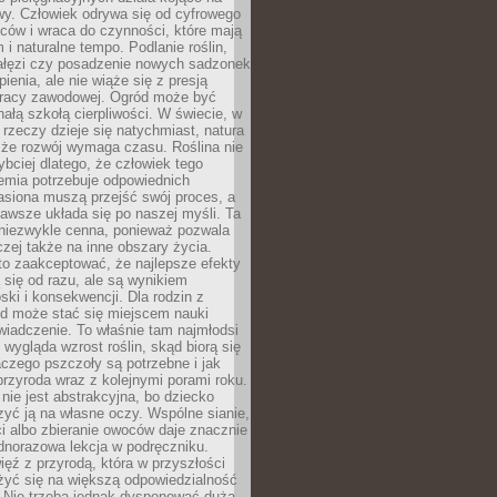
wy. Człowiek odrywa się od cyfrowego
ców i wraca do czynności, które mają
 i naturalne tempo. Podlanie roślin,
gałęzi czy posadzenie nowych sadzonek
enia, ale nie wiąże się z presją
pracy zawodowej. Ogród może być
ałą szkołą cierpliwości. W świecie, w
 rzeczy dzieje się natychmiast, natura
 że rozwój wymaga czasu. Roślina nie
ybciej dlatego, że człowiek tego
emia potrzebuje odpowiednich
asiona muszą przejść swój proces, a
awsze układa się po naszej myśli. Ta
 niezwykle cenna, ponieważ pozwala
czej także na inne obszary życia.
o zaakceptować, że najlepsze efekty
ą się od razu, ale są wynikiem
oski i konsekwencji. Dla rodzin z
ód może stać się miejscem nauki
iadczenie. To właśnie tam najmłodsi
k wygląda wzrost roślin, skąd biorą się
czego pszczoły są potrzebne i jak
przyroda wraz z kolejnymi porami roku.
nie jest abstrakcyjna, bo dziecko
yć ją na własne oczy. Wspólne sianie,
ści albo zbieranie owoców daje znacznie
ednorazowa lekcja w podręczniku.
ięź z przyrodą, która w przyszłości
żyć się na większą odpowiedzialność
. Nie trzeba jednak dysponować dużą