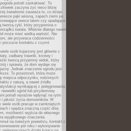
 pogoda potrafi zaskakiwać. To
człowiek zaczyna żyć nieco bliżej
dziej świadomie zauważa to, co dzieje
ierwsze pąki wiosną, zapach ziemi po
jrzewające owoce latem czy opadające
ią tworzą cykl, który przypomina o
orządku świata. Właśnie dlatego nawet
ród może mieć wielką wartość. Nie
dom, ale przywraca codzienności
 i poczucie kontaktu z czymś
.
wiele osób kojarzony jest głównie z
iaty, zadbany trawnik, krzewy i
eżki tworzą przyjemny widok, który
trój i sprawia, że dom wydaje się
yjazny. Jednak znaczenie ogrodu jest
ksze. To przestrzeń, która może
ję miejsca odpoczynku, rodzinnych
taktu z naturą, a nawet źródła
atysfakcji wynikającej z pielęgnowania
 niewielki ogród lub przydomowy
eni potrafi wyraźnie wpłynąć na rytm
i i jakość życia domowników. W
y wiele osób pracuje w zamkniętych
iach i spędza znaczną część dnia
em, możliwość wyjścia do własnego
era wyjątkowego znaczenia.
minut na świeżym powietrzu, kontakt z
bserwowanie pór roku i wykonywanie
c pielęgnacyjnych działa kojąco na