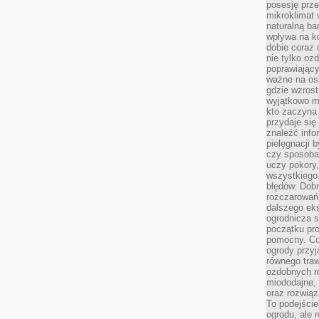
posesję prze
mikroklimat
naturalną ba
wpływa na k
dobie coraz 
nie tylko oz
poprawiający
ważne na osi
gdzie wzros
wyjątkowo 
kto zaczyna 
przydaje się
znaleźć info
pielęgnacji b
czy sposoba
uczy pokory,
wszystkiego 
błędów. Dob
rozczarowań
dalszego ek
ogrodnicza st
początku pr
pomocny. Co
ogrody przyj
równego tra
ozdobnych ro
miododajne, 
oraz rozwią
To podejście
ogrodu, ale 