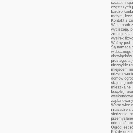
czasach spa
częstszych 
bardzo konkr
małym, lecz
Kontakt z zi
Wiele osób 
wyciszają, 
zmniejszają 
wysiłek fizy
Ważny jest 
Są namacaln
widocznego e
obowiązków 
prostego, a 
niezwykle us
miejscem nie
odzyskiwania
domów ogród
staje się pe
mieszkalnej.
książkę, pra
weekendowe p
zaplanowany,
Warto więc m
i nasadzeń, 
siedzenia, o
przemyślane 
odmienić spo
Ogród jest r
Każdy sezon