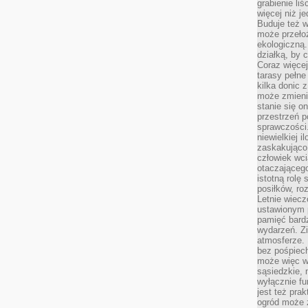
grabienie li
więcej niż j
Buduje też w
może przeło
ekologiczną
działką, by 
Coraz więcej
tarasy pełne
kilka donic 
może zmienić
stanie się o
przestrzeń p
sprawczości
niewielkiej i
zaskakująco 
człowiek wc
otaczająceg
istotną rolę
posiłków, ro
Letnie wiecz
ustawionym p
pamięć bardz
wydarzeń. Zi
atmosferze. 
bez pośpiech
może więc wz
sąsiedzkie, 
wyłącznie f
jest też pr
ogród może z