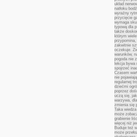
układ nerwo
natłoku bodź
wyraźny rytm
przycięcie 
wymaga skupi
typową dla 
także doskon
którym wiele
przypomina,
zakwitnie sz
oczekuje. Zi
warunków, n
pogoda nie z
lekcja bywa
spojrzeć ina
Czasem wart
nie pojawiaj
regularnej tr
dziećmi ogr
poprzez dośw
uczą się, ja
warzywa, dla
zmienia się 
Taka wiedza 
może zobacz
grabienie li
więcej niż j
Buduje też w
może przeło
ekologiczną