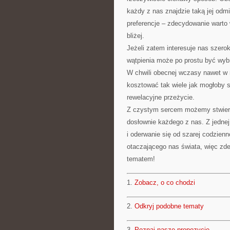
każdy z nas znajdzie taką jej odmi
preferencje – zdecydowanie warto
bliżej.
Jeżeli zatem interesuje nas szero
wątpienia może po prostu być wybr
W chwili obecnej wczasy nawet w n
kosztować tak wiele jak mogłoby 
rewelacyjne przeżycie.
Z czystym sercem możemy stwierdz
dosłownie każdego z nas. Z jedne
i oderwanie się od szarej codzien
otaczającego nas świata, więc zde
tematem!
1.
Zobacz, o co chodzi
2.
Odkryj podobne tematy
3.
Poznaj nasze propozycje