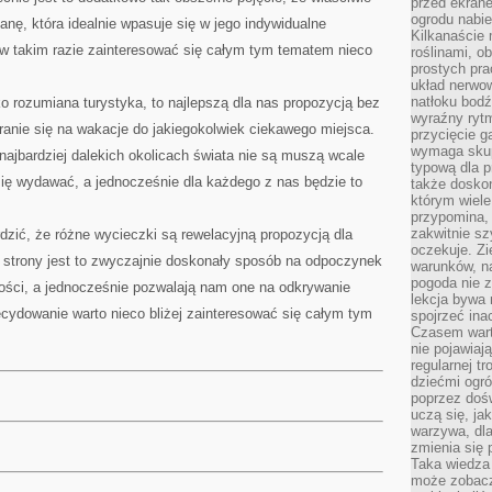
przed ekran
ogrodu nabi
anę, która idealnie wpasuje się w jego indywidualne
Kilkanaście 
 w takim razie zainteresować się całym tym tematem nieco
roślinami, o
prostych pra
układ nerwo
natłoku bodź
ko rozumiana turystyka, to najlepszą dla nas propozycją bez
wyraźny rytm
anie się na wakacje do jakiegokolwiek ciekawego miejsca.
przycięcie 
wymaga skupi
ajbardziej dalekich okolicach świata nie są muszą wcale
typową dla 
się wydawać, a jednocześnie dla każdego z nas będzie to
także doskon
którym wiele
przypomina,
zakwitnie sz
ić, że różne wycieczki są rewelacyjną propozycją dla
oczekuje. Zi
j strony jest to zwyczajnie doskonały sposób na odpoczynek
warunków, n
pogoda nie z
ności, a jednocześnie pozwalają nam one na odkrywanie
lekcja bywa
cydowanie warto nieco bliżej zainteresować się całym tym
spojrzeć ina
Czasem wart
nie pojawiaj
regularnej tr
dziećmi ogr
poprzez dośw
uczą się, ja
warzywa, dla
zmienia się 
Taka wiedza 
może zobacz