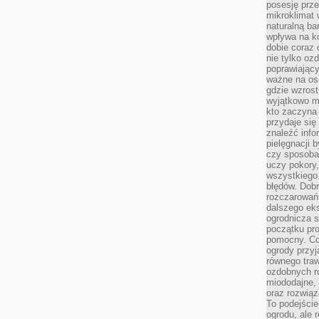
posesję prze
mikroklimat
naturalną ba
wpływa na k
dobie coraz 
nie tylko oz
poprawiający
ważne na osi
gdzie wzros
wyjątkowo 
kto zaczyna 
przydaje się
znaleźć info
pielęgnacji b
czy sposoba
uczy pokory,
wszystkiego 
błędów. Dob
rozczarowań
dalszego ek
ogrodnicza st
początku pr
pomocny. Co
ogrody przyj
równego tra
ozdobnych ro
miododajne, 
oraz rozwią
To podejście
ogrodu, ale 