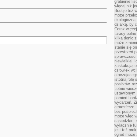
grabienie li
więcej niż j
Buduje też w
może przeło
ekologiczną
działką, by 
Coraz więcej
tarasy pełne
kilka donic 
może zmienić
stanie się o
przestrzeń p
sprawczości
niewielkiej i
zaskakująco 
człowiek wc
otaczająceg
istotną rolę
posiłków, ro
Letnie wiecz
ustawionym p
pamięć bardz
wydarzeń. Zi
atmosferze. 
bez pośpiech
może więc wz
sąsiedzkie, 
wyłącznie f
jest też pr
ogród może z