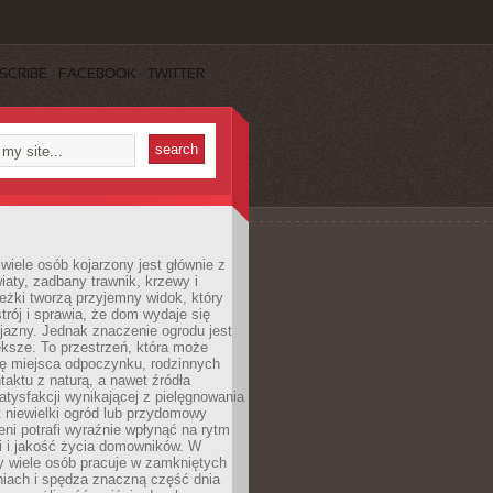
SCRIBE
FACEBOOK
TWITTER
wiele osób kojarzony jest głównie z
iaty, zadbany trawnik, krzewy i
eżki tworzą przyjemny widok, który
trój i sprawia, że dom wydaje się
yjazny. Jednak znaczenie ogrodu jest
ksze. To przestrzeń, która może
ję miejsca odpoczynku, rodzinnych
taktu z naturą, a nawet źródła
atysfakcji wynikającej z pielęgnowania
 niewielki ogród lub przydomowy
eni potrafi wyraźnie wpłynąć na rytm
i i jakość życia domowników. W
y wiele osób pracuje w zamkniętych
iach i spędza znaczną część dnia