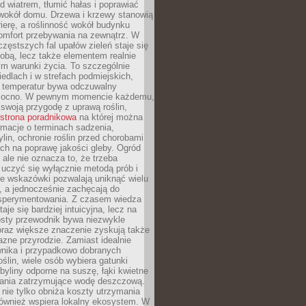
d wiatrem, tłumić hałas i poprawiać
 wokół domu. Drzewa i krzewy stanowią
rierę, a roślinność wokół budynku
omfort przebywania na zewnątrz. W
częstszych fal upałów zieleń staje się
dobą, lecz także elementem realnie
m warunki życia. To szczególnie
edlach i w strefach podmiejskich,
t temperatur bywa odczuwalny
mocno. W pewnym momencie każdemu,
swoją przygodę z uprawą roślin,
strona poradnikowa
na której można
rmacje o terminach sadzenia,
ylin, ochronie roślin przed chorobami
ch na poprawę jakości gleby. Ogród
 ale nie oznacza to, że trzeba
uczyć się wyłącznie metodą prób i
re wskazówki pozwalają uniknąć wielu
, a jednocześnie zachęcają do
sperymentowania. Z czasem wiedza
aje się bardziej intuicyjna, lecz na
osty przewodnik bywa niezwykle
raz większe znaczenie zyskują także
azne przyrodzie. Zamiast idealnie
wnika i przypadkowo dobranych
ślin, wiele osób wybiera gatunki
byliny odporne na suszę, łąki kwietne
zania zatrzymujące wodę deszczową.
 nie tylko obniża koszty utrzymania
również wspiera lokalny ekosystem. W