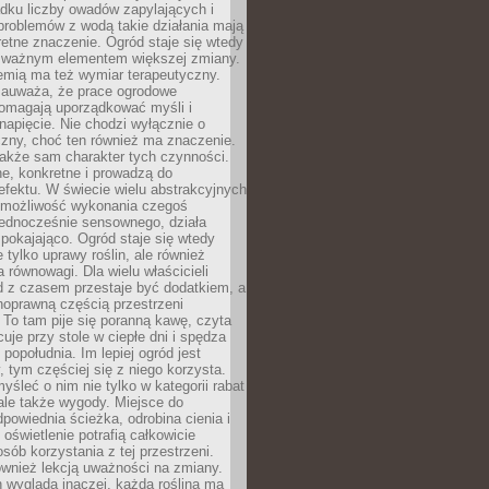
dku liczby owadów zapylających i
problemów z wodą takie działania mają
etne znaczenie. Ogród staje się wtedy
 ważnym elementem większej zmiany.
emią ma też wymiar terapeutyczny.
zauważa, że prace ogrodowe
pomagają uporządkować myśli i
napięcie. Nie chodzi wyłącznie o
czny, choć ten również ma znaczenie.
także sam charakter tych czynności.
e, konkretne i prowadzą do
fektu. W świecie wielu abstrakcyjnych
możliwość wykonania czegoś
jednocześnie sensownego, działa
pokajająco. Ogród staje się wtedy
 tylko uprawy roślin, ale również
 równowagi. Dla wielu właścicieli
 z czasem przestaje być dodatkiem, a
łnoprawną częścią przestrzeni
 To tam pije się poranną kawę, czyta
cuje przy stole w ciepłe dni i spędza
opołudnia. Im lepiej ogród jest
 tym częściej się z niego korzysta.
yśleć o nim nie tylko w kategorii rabat
ale także wygody. Miejsce do
dpowiednia ścieżka, odrobina cienia i
oświetlenie potrafią całkowicie
sób korzystania z tej przestrzeni.
ównież lekcją uważności na zmiany.
 wygląda inaczej, każda roślina ma