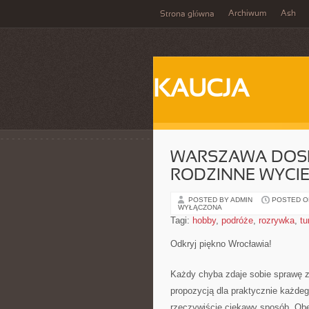
Archiwum
Ash
Strona główna
KAUCJA
WARSZAWA DOS
RODZINNE WYCIE
POSTED BY ADMIN
POSTED ON
WYŁĄCZONA
Tagi:
hobby
,
podróże
,
rozrywka
,
tu
Odkryj piękno Wrocławia!
Każdy chyba zdaje sobie sprawę z 
propozycją dla praktycznie każdeg
rzeczywiście ciekawy sposób. Obec