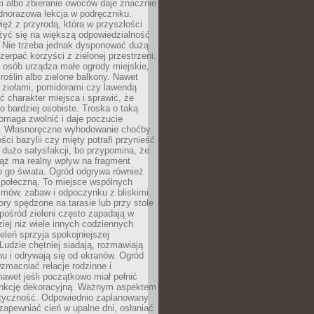
ści albo zbieranie owoców daje znacznie
ednorazowa lekcja w podręczniku.
ięź z przyrodą, która w przyszłości
żyć się na większą odpowiedzialność
. Nie trzeba jednak dysponować dużą
czerpać korzyści z zielonej przestrzeni.
 osób urządza małe ogrody miejskie,
 roślin albo zielone balkony. Nawet
z ziołami, pomidorami czy lawendą
 charakter miejsca i sprawić, że
no bardziej osobiste. Troska o taką
omaga zwolnić i daje poczucie
. Własnoręczne wyhodowanie choćby
lości bazylii czy mięty potrafi przynieść
dużo satysfakcji, bo przypomina, że
iąż ma realny wpływ na fragment
o go świata. Ogród odgrywa również
 społeczną. To miejsce wspólnych
zmów, zabaw i odpoczynku z bliskimi.
ory spędzone na tarasie lub przy stole
ośród zieleni często zapadają w
iej niż wiele innych codziennych
eleń sprzyja spokojniejszej
Ludzie chętniej siadają, rozmawiają
u i odrywają się od ekranów. Ogród
macniać relacje rodzinne i
nawet jeśli początkowo miał pełnić
unkcję dekoracyjną. Ważnym aspektem
aktyczność. Odpowiednio zaplanowany
apewniać cień w upalne dni, osłaniać