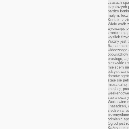
czasach spa
częstszych 
bardzo konkr
małym, lecz
Kontakt z zi
Wiele osób 
wyciszają, 
zmniejszają 
wysiłek fizy
Ważny jest 
Są namacaln
widocznego e
obowiązków 
prostego, a 
niezwykle us
miejscem nie
odzyskiwania
domów ogród
staje się pe
mieszkalnej.
książkę, pra
weekendowe p
zaplanowany,
Warto więc m
i nasadzeń, 
siedzenia, o
przemyślane 
odmienić spo
Ogród jest r
Każdy sezon