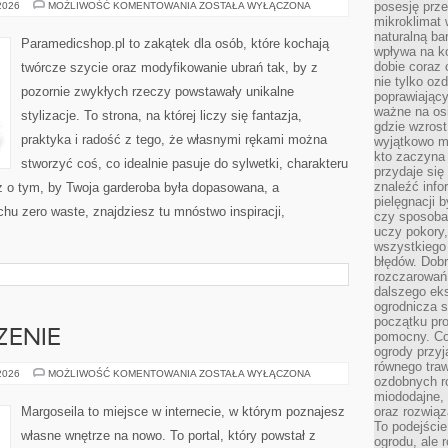
SZYCIE
posesję prze
 2026
MOŻLIWOŚĆ KOMENTOWANIA
ZOSTAŁA WYŁĄCZONA
DODATKÓW
mikroklimat
naturalną ba
Paramedicshop.pl to zakątek dla osób, które kochają
wpływa na k
dobie coraz 
twórcze szycie oraz modyfikowanie ubrań tak, by z
nie tylko oz
pozornie zwykłych rzeczy powstawały unikalne
poprawiający
ważne na osi
stylizacje. To strona, na której liczy się fantazja,
gdzie wzros
praktyka i radość z tego, że własnymi rękami można
wyjątkowo 
kto zaczyna 
stworzyć coś, co idealnie pasuje do sylwetki, charakteru
przydaje się
znaleźć info
z o tym, by Twoja garderoba była dopasowana, a
pielęgnacji b
hu zero waste, znajdziesz tu mnóstwo inspiracji,
czy sposoba
uczy pokory,
wszystkiego 
błędów. Dob
rozczarowań
dalszego ek
ogrodnicza st
początku pr
ZENIE
pomocny. Co
ogrody przyj
równego tra
RUNY
 2026
MOŻLIWOŚĆ KOMENTOWANIA
ZOSTAŁA WYŁĄCZONA
ozdobnych ro
I
ICH
miododajne, 
ZNACZENIE
Margoseila to miejsce w internecie, w którym poznajesz
oraz rozwią
To podejście
własne wnętrze na nowo. To portal, który powstał z
ogrodu, ale 