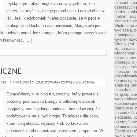
czasach spa
myślą o tym, abyś mógł zajrzeć w głąb temu, kim
częstszych 
jesteś, jak myślisz, czego potrzebujesz i dokąd chcesz
bardzo konkr
małym, lecz
iść. Jeśli kiedykolwiek miałeś poczucie, że w pędzie
Kontakt z zi
brakuje Ci oddechu na zastanowienie, Margoseila jest
Wiele osób 
wyciszają, 
lepek suchych porad, lecz kompas, która pomaga porządkować
zmniejszają 
wysiłek fizy
 w klarowność. […]
Ważny jest 
Są namacaln
widocznego e
obowiązków 
prostego, a 
niezwykle us
ICZNE
miejscem nie
odzyskiwania
domów ogród
TRASY
 2026
MOŻLIWOŚĆ KOMENTOWANIA
ZOSTAŁA WYŁĄCZONA
staje się pe
PANORAMICZNE
mieszkalnej.
GorąceWęgry.pl to blog turystyczny, który powstał z
książkę, pra
weekendowe p
potrzeby poznawania Europy Środkowej w sposób
zaplanowany,
Warto więc m
przyjazny, bez zbędnego nadęcia i bez udawania, że
i nasadzeń, 
podróżowanie musi być drogie. To miejsce dla osób,
siedzenia, o
przemyślane 
które lubią układać wyjazdy krok po kroku, ale
odmienić spo
jednocześnie chcą zostawić przestrzeń na spontan. W
Ogród jest r
Każdy sezon