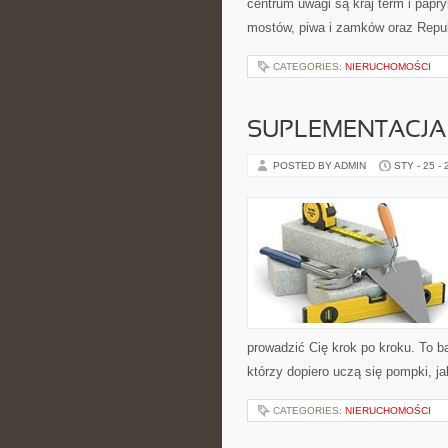
centrum uwagi są kraj term i papryk
mostów, piwa i zamków oraz Repub
CATEGORIES:
NIERUCHOMOŚCI
SUPLEMENTACJA
POSTED BY ADMIN
STY - 25 -
prowadzić Cię krok po kroku. To 
którzy dopiero uczą się pompki, j
CATEGORIES:
NIERUCHOMOŚCI