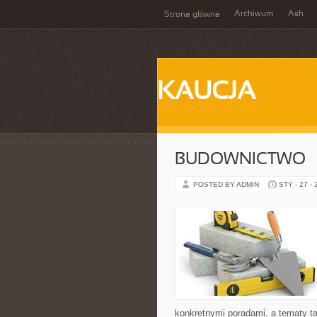
Archiwum
Ash
Strona główna
KAUCJA
BUDOWNICTWO
POSTED BY ADMIN
STY - 27 -
konkretnymi poradami, a tematy ta