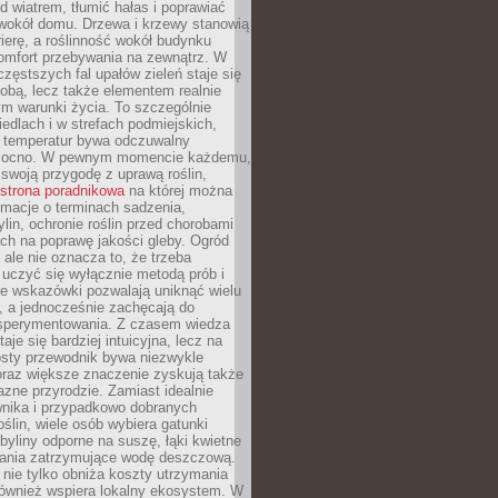
d wiatrem, tłumić hałas i poprawiać
 wokół domu. Drzewa i krzewy stanowią
rierę, a roślinność wokół budynku
omfort przebywania na zewnątrz. W
częstszych fal upałów zieleń staje się
dobą, lecz także elementem realnie
m warunki życia. To szczególnie
edlach i w strefach podmiejskich,
t temperatur bywa odczuwalny
mocno. W pewnym momencie każdemu,
swoją przygodę z uprawą roślin,
strona poradnikowa
na której można
rmacje o terminach sadzenia,
ylin, ochronie roślin przed chorobami
ch na poprawę jakości gleby. Ogród
 ale nie oznacza to, że trzeba
uczyć się wyłącznie metodą prób i
re wskazówki pozwalają uniknąć wielu
, a jednocześnie zachęcają do
sperymentowania. Z czasem wiedza
aje się bardziej intuicyjna, lecz na
osty przewodnik bywa niezwykle
raz większe znaczenie zyskują także
azne przyrodzie. Zamiast idealnie
wnika i przypadkowo dobranych
ślin, wiele osób wybiera gatunki
byliny odporne na suszę, łąki kwietne
zania zatrzymujące wodę deszczową.
 nie tylko obniża koszty utrzymania
również wspiera lokalny ekosystem. W