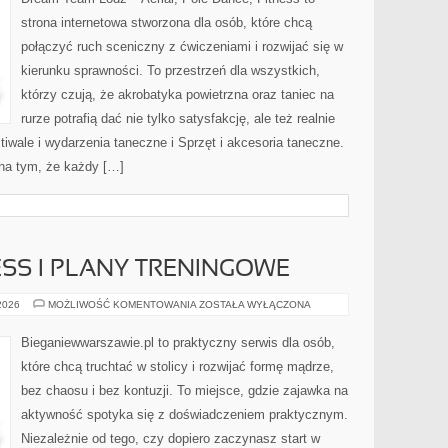
strona internetowa stworzona dla osób, które chcą
połączyć ruch sceniczny z ćwiczeniami i rozwijać się w
kierunku sprawności. To przestrzeń dla wszystkich,
którzy czują, że akrobatyka powietrzna oraz taniec na
rurze potrafią dać nie tylko satysfakcję, ale też realnie
iwale i wydarzenia taneczne i Sprzęt i akcesoria taneczne.
na tym, że każdy […]
SS I PLANY TRENINGOWE
WYZWANIA
 2026
MOŻLIWOŚĆ KOMENTOWANIA
ZOSTAŁA WYŁĄCZONA
FITNESS
I
PLANY
Bieganiewwarszawie.pl to praktyczny serwis dla osób,
TRENINGOWE
które chcą truchtać w stolicy i rozwijać formę mądrze,
bez chaosu i bez kontuzji. To miejsce, gdzie zajawka na
aktywność spotyka się z doświadczeniem praktycznym.
Niezależnie od tego, czy dopiero zaczynasz start w