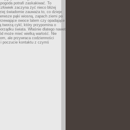
 pogoda potrafi zaskakiwać. To
człowiek zaczyna żyć nieco bliżej
dziej świadomie zauważa to, co dzieje
ierwsze pąki wiosną, zapach ziemi po
jrzewające owoce latem czy opadające
ią tworzą cykl, który przypomina o
orządku świata. Właśnie dlatego nawet
ród może mieć wielką wartość. Nie
dom, ale przywraca codzienności
 i poczucie kontaktu z czymś
.