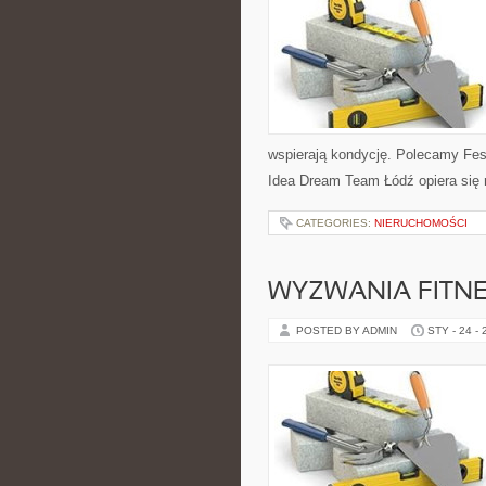
wspierają kondycję. Polecamy Fest
Idea Dream Team Łódź opiera się 
CATEGORIES:
NIERUCHOMOŚCI
WYZWANIA FITNE
POSTED BY ADMIN
STY - 24 -