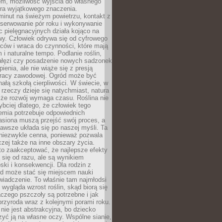
em, możliwość wyjścia do własnego
era wyjątkowego znaczenia.
minut na świeżym powietrzu, kontakt z
bserwowanie pór roku i wykonywanie
c pielęgnacyjnych działa kojąco na
wy. Człowiek odrywa się od cyfrowego
ców i wraca do czynności, które mają
 i naturalne tempo. Podlanie roślin,
gałęzi czy posadzenie nowych sadzonek
enia, ale nie wiąże się z presją
pracy zawodowej. Ogród może być
ałą szkołą cierpliwości. W świecie, w
 rzeczy dzieje się natychmiast, natura
 że rozwój wymaga czasu. Roślina nie
ybciej dlatego, że człowiek tego
emia potrzebuje odpowiednich
asiona muszą przejść swój proces, a
awsze układa się po naszej myśli. Ta
 niezwykle cenna, ponieważ pozwala
czej także na inne obszary życia.
o zaakceptować, że najlepsze efekty
ą się od razu, ale są wynikiem
oski i konsekwencji. Dla rodzin z
ód może stać się miejscem nauki
iadczenie. To właśnie tam najmłodsi
k wygląda wzrost roślin, skąd biorą się
czego pszczoły są potrzebne i jak
przyroda wraz z kolejnymi porami roku.
nie jest abstrakcyjna, bo dziecko
yć ją na własne oczy. Wspólne sianie,