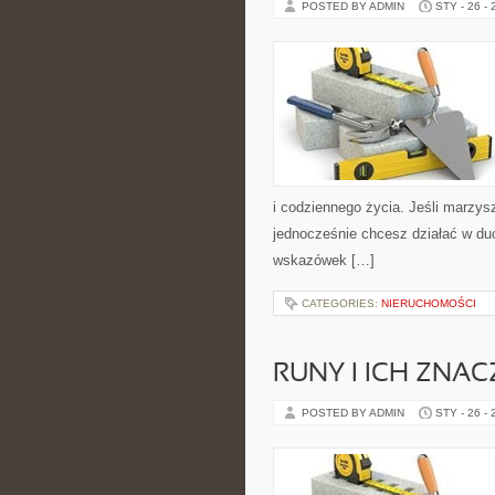
POSTED BY ADMIN
STY - 26 -
i codziennego życia. Jeśli marzys
jednocześnie chcesz działać w duc
wskazówek […]
CATEGORIES:
NIERUCHOMOŚCI
RUNY I ICH ZNAC
POSTED BY ADMIN
STY - 26 -