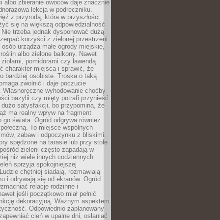
ści albo zbieranie owoców daje znacznie
ednorazowa lekcja w podręczniku.
ięź z przyrodą, która w przyszłości
żyć się na większą odpowiedzialność
. Nie trzeba jednak dysponować dużą
czerpać korzyści z zielonej przestrzeni.
 osób urządza małe ogrody miejskie,
 roślin albo zielone balkony. Nawet
z ziołami, pomidorami czy lawendą
 charakter miejsca i sprawić, że
no bardziej osobiste. Troska o taką
omaga zwolnić i daje poczucie
. Własnoręczne wyhodowanie choćby
lości bazylii czy mięty potrafi przynieść
dużo satysfakcji, bo przypomina, że
iąż ma realny wpływ na fragment
o go świata. Ogród odgrywa również
 społeczną. To miejsce wspólnych
zmów, zabaw i odpoczynku z bliskimi.
ory spędzone na tarasie lub przy stole
ośród zieleni często zapadają w
iej niż wiele innych codziennych
eleń sprzyja spokojniejszej
Ludzie chętniej siadają, rozmawiają
u i odrywają się od ekranów. Ogród
macniać relacje rodzinne i
nawet jeśli początkowo miał pełnić
unkcję dekoracyjną. Ważnym aspektem
aktyczność. Odpowiednio zaplanowany
apewniać cień w upalne dni, osłaniać