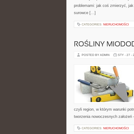
problemami: jak coś zmierzyć, jak
surowce […]
CATEGORIES:
NIERUCHOMOŚCI
ROŚLINY MIODOD
POSTED BY ADMIN
STY - 27 -
czyli region, w którym warunki pot
tworzenia nowoczesnych założeń 
CATEGORIES:
NIERUCHOMOŚCI