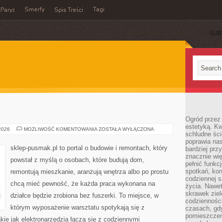
Smerfy
Tagi
Paryż
Spis Treści
SUB
Ogród przez 
estetyką. Kw
BUDOWNICTWO
 2026
MOŻLIWOŚĆ KOMENTOWANIA
ZOSTAŁA WYŁĄCZONA
schludne ści
poprawia nas
sklep-pusmak.pl to portal o budowie i remontach, który
bardziej prz
znacznie wię
powstał z myślą o osobach, które budują dom,
pełnić funkc
spotkań, kon
remontują mieszkanie, aranżują wnętrza albo po prostu
codziennej s
chcą mieć pewność, że każda praca wykonana na
życia. Nawet
skrawek ziel
działce będzie zrobiona bez fuszerki. To miejsce, w
codziennośc
którym wyposażenie warsztatu spotykają się z
czasach, gd
pomieszczen
kie jak elektronarzędzia łączą się z codziennymi