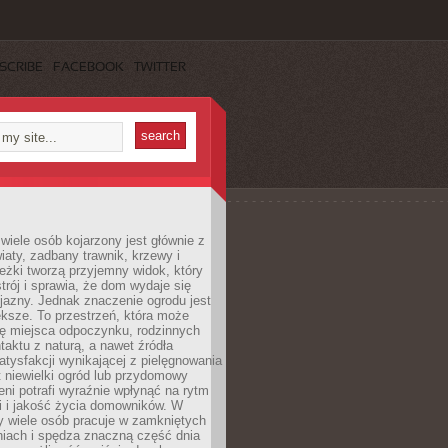
SCRIBE
FACEBOOK
TWITTER
wiele osób kojarzony jest głównie z
iaty, zadbany trawnik, krzewy i
eżki tworzą przyjemny widok, który
trój i sprawia, że dom wydaje się
yjazny. Jednak znaczenie ogrodu jest
ksze. To przestrzeń, która może
ję miejsca odpoczynku, rodzinnych
taktu z naturą, a nawet źródła
atysfakcji wynikającej z pielęgnowania
 niewielki ogród lub przydomowy
eni potrafi wyraźnie wpłynąć na rytm
i i jakość życia domowników. W
y wiele osób pracuje w zamkniętych
iach i spędza znaczną część dnia