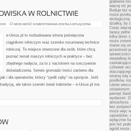
grabienie li
więcej niż j
Buduje też w
WISKA W ROLNICTWIE
może przeło
ekologiczną
działką, by 
OCHRONA
 2026
MOŻLIWOŚĆ KOMENTOWANIA
ZOSTAŁA WYŁĄCZONA
ŚRODOWISKA
Coraz więcej
W
tarasy pełne
ROLNICTWIE
e-Ursus.pl to rozbudowana strona poświęcona
kilka donic 
może zmienić
ciągnikom rolniczym oraz szeroko rozumianej technice
stanie się o
rolniczej. To miejsce stworzone dla osób, które chcą
przestrzeń p
sprawczości
poznać temat maszyn rolniczych w praktyce – bez
niewielkiej i
zaskakująco 
zbędnego nadęcia, za to z naciskiem na rzeczywiste
człowiek wc
doświadczenia. Serwis gromadzi treści zarówno dla
otaczająceg
istotną rolę
ak i dla operatorów, którzy “zjedli zęby” na sprzęcie. Jeśli
posiłków, ro
tradycją, ale także szeroki świat traktorów – e-Ursus.pl ma
Letnie wiecz
ustawionym p
pamięć bardz
wydarzeń. Zi
atmosferze. 
bez pośpiech
może więc wz
sąsiedzkie, 
wyłącznie f
ÓW
jest też pr
ogród może z