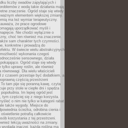
dku liczby owadów zapylających i
problemów z wodą takie działania mają
etne znaczenie. Ogród staje się wtedy
 ważnym elementem większej zmiany.
emią ma też wymiar terapeutyczny.
zauważa, że prace ogrodowe
pomagają uporządkować myśli i
napięcie. Nie chodzi wyłącznie o
czny, choć ten również ma znaczenie.
także sam charakter tych czynności.
e, konkretne i prowadzą do
fektu. W świecie wielu abstrakcyjnych
możliwość wykonania czegoś
jednocześnie sensownego, działa
pokajająco. Ogród staje się wtedy
 tylko uprawy roślin, ale również
 równowagi. Dla wielu właścicieli
 z czasem przestaje być dodatkiem, a
łnoprawną częścią przestrzeni
 To tam pije się poranną kawę, czyta
cuje przy stole w ciepłe dni i spędza
opołudnia. Im lepiej ogród jest
 tym częściej się z niego korzysta.
yśleć o nim nie tylko w kategorii rabat
ale także wygody. Miejsce do
dpowiednia ścieżka, odrobina cienia i
oświetlenie potrafią całkowicie
sób korzystania z tej przestrzeni.
ównież lekcją uważności na zmiany.
 wygląda inaczej, każda roślina ma