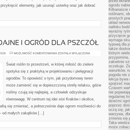
przed ekran
ogrodu nabi
 przykręcić elementy, jak usunąć usterkę oraz jak dobrać
Kilkanaście 
roślinami, o
prostych pra
układ nerwo
natłoku bodź
wyraźny rytm
przycięcie 
wymaga skupi
AJNE I OGRÓD DLA PSZCZÓŁ
typową dla 
także doskon
którym wiele
ROŚLINY
 2026
MOŻLIWOŚĆ KOMENTOWANIA
ZOSTAŁA WYŁĄCZONA
MIODODAJNE
przypomina,
I
zakwitnie sz
OGRÓD
Świat roślin to przestrzeń, w której miłość do zieleni
oczekuje. Zi
DLA
PSZCZÓŁ
warunków, n
spotyka się z praktyką w projektowaniu i pielęgnacji
pogoda nie z
ogrodów. To opowieść o tym, jak przydomowy teren
lekcja bywa
spojrzeć ina
może zamienić się w dopieszczoną strefę relaksu, gdzie
Czasem wart
rośliny czują się najlepiej, a człowiek odzyskuje
nie pojawiaj
regularnej tr
równowagę. W centrum tej idei stoi Kraków i okolice,
dziećmi ogr
poprzez dośw
rafią się zmieniać, a jednocześnie daje ogrom możliwości do
uczą się, ja
– od małych zakątków […]
warzywa, dla
zmienia się 
Taka wiedza 
może zobacz