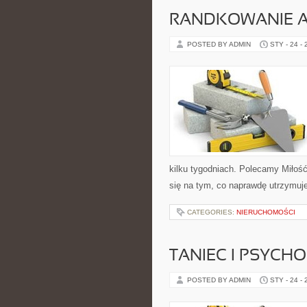
RANDKOWANIE 
POSTED BY ADMIN
STY - 24 -
kilku tygodniach. Polecamy Miłość
się na tym, co naprawdę utrzymuje
CATEGORIES:
NIERUCHOMOŚCI
TANIEC I PSYCH
POSTED BY ADMIN
STY - 24 -