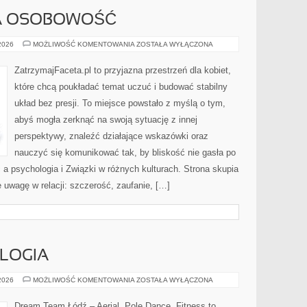
A OSOBOWOŚĆ
RANDKOWANIE
 2026
MOŻLIWOŚĆ KOMENTOWANIA
ZOSTAŁA WYŁĄCZONA
A
OSOBOWOŚĆ
ZatrzymajFaceta.pl to przyjazna przestrzeń dla kobiet,
które chcą poukładać temat uczuć i budować stabilny
układ bez presji. To miejsce powstało z myślą o tym,
abyś mogła zerknąć na swoją sytuację z innej
perspektywy, znaleźć działające wskazówki oraz
nauczyć się komunikować tak, by bliskość nie gasła po
 a psychologia i Związki w różnych kulturach. Strona skupia
 uwagę w relacji: szczerość, zaufanie, […]
OLOGIA
TANIEC
 2026
MOŻLIWOŚĆ KOMENTOWANIA
ZOSTAŁA WYŁĄCZONA
I
PSYCHOLOGIA
Dream Team Łódź – Aerial, Pole Dance, Fitness to