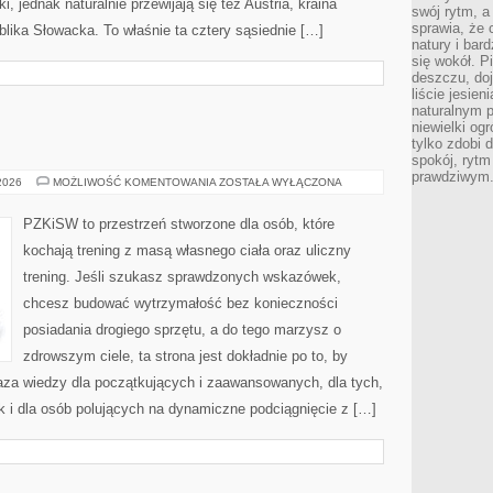
i, jednak naturalnie przewijają się też Austria, kraina
swój rytm, a
sprawia, że 
lika Słowacka. To właśnie ta cztery sąsiednie […]
natury i bar
się wokół. P
deszczu, do
liście jesien
naturalnym p
niewielki og
tylko zdobi 
spokój, rytm
prawdziwym
SUPLEMENTACJA
 2026
MOŻLIWOŚĆ KOMENTOWANIA
ZOSTAŁA WYŁĄCZONA
PZKiSW to przestrzeń stworzone dla osób, które
kochają trening z masą własnego ciała oraz uliczny
trening. Jeśli szukasz sprawdzonych wskazówek,
chcesz budować wytrzymałość bez konieczności
posiadania drogiego sprzętu, a do tego marzysz o
zdrowszym ciele, ta strona jest dokładnie po to, by
baza wiedzy dla początkujących i zaawansowanych, dla tych,
ak i dla osób polujących na dynamiczne podciągnięcie z […]