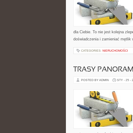
dla Ciebie. To nie jest kolejna z
doświadczenia i zamieniać mętlik
CATEGORIES:
NIERUCHOMOŚCI
TRASY PANORAM
POSTED BY ADMIN
STY - 25 -