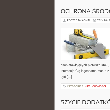
OCHRONA ŚRODO
POSTED BY ADMIN
STY - 26 -
osób stawiających pierwsze kroki, j
interesuje Cię legendarna marka z 
być […]
CATEGORIES:
NIERUCHOMOŚCI
SZYCIE DODATK