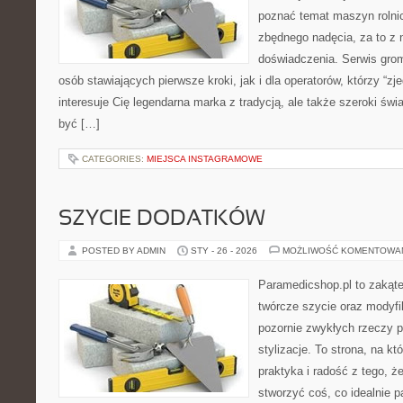
poznać temat maszyn rolni
zbędnego nadęcia, za to z 
doświadczenia. Serwis grom
osób stawiających pierwsze kroki, jak i dla operatorów, którzy “zje
interesuje Cię legendarna marka z tradycją, ale także szeroki świ
być […]
CATEGORIES:
MIEJSCA INSTAGRAMOWE
SZYCIE DODATKÓW
POSTED BY ADMIN
STY - 26 - 2026
MOŻLIWOŚĆ KOMENTOWA
Paramedicshop.pl to zakąte
twórcze szycie oraz modyfi
pozornie zwykłych rzeczy 
stylizacje. To strona, na któ
praktyka i radość z tego, 
stworzyć coś, co idealnie p