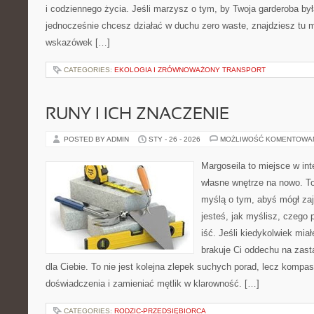
i codziennego życia. Jeśli marzysz o tym, by Twoja garderoba by
jednocześnie chcesz działać w duchu zero waste, znajdziesz tu m
wskazówek […]
CATEGORIES:
EKOLOGIA I ZRÓWNOWAŻONY TRANSPORT
RUNY I ICH ZNACZENIE
POSTED BY ADMIN
STY - 26 - 2026
MOŻLIWOŚĆ KOMENTOWA
Margoseila to miejsce w in
własne wnętrze na nowo. To 
myślą o tym, abyś mógł zaj
jesteś, jak myślisz, czego 
iść. Jeśli kiedykolwiek mia
brakuje Ci oddechu na zast
dla Ciebie. To nie jest kolejna zlepek suchych porad, lecz komp
doświadczenia i zamieniać mętlik w klarowność. […]
CATEGORIES:
RODZIC-PRZEDSIĘBIORCA