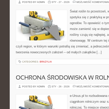
POSTED BY ADMIN
STY - 27 - 2026
MOŻLIWOŚĆ KOMENTOWA
Świat roślin to przestrzeń, 
spotyka się z praktyką w pr
ogrodów. To opowieść o ty
może zamienić się w dopies
rośliny czują się najlepiej,
równowagę. W centrum tej id
czyli region, w którym warunki potrafią się zmieniać, a jednocze
tworzenia nowoczesnych założeń – od małych zakątków […]
CATEGORIES:
BRAZYLIA
OCHRONA ŚRODOWISKA W ROLN
POSTED BY ADMIN
STY - 26 - 2026
MOŻLIWOŚĆ KOMENTOWA
e-Ursus.pl to rozbudowana 
ciągnikom rolniczym oraz s
rolniczej. To miejsce stwor