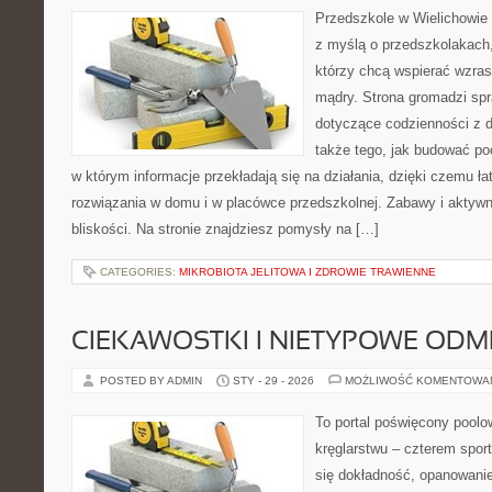
Przedszkole w Wielichowie t
z myślą o przedszkolakach,
którzy chcą wspierać wzras
mądry. Strona gromadzi sp
dotyczące codzienności z d
także tego, jak budować poc
w którym informacje przekładają się na działania, dzięki czemu ł
rozwiązania w domu i w placówce przedszkolnej. Zabawy i aktywn
bliskości. Na stronie znajdziesz pomysły na […]
CATEGORIES:
MIKROBIOTA JELITOWA I ZDROWIE TRAWIENNE
CIEKAWOSTKI I NIETYPOWE ODM
POSTED BY ADMIN
STY - 29 - 2026
MOŻLIWOŚĆ KOMENTOWA
To portal poświęcony poolow
kręglarstwu – czterem sport
się dokładność, opanowanie