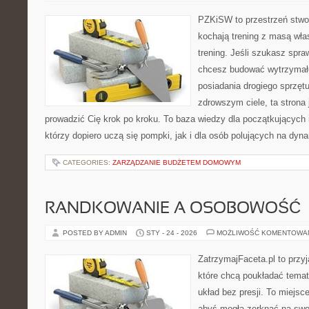
PZKiSW to przestrzeń stwor
kochają trening z masą włas
trening. Jeśli szukasz sp
chcesz budować wytrzymał
posiadania drogiego sprzęt
zdrowszym ciele, ta strona 
prowadzić Cię krok po kroku. To baza wiedzy dla początkujących
którzy dopiero uczą się pompki, jak i dla osób polujących na dyn
CATEGORIES:
ZARZĄDZANIE BUDŻETEM DOMOWYM
RANDKOWANIE A OSOBOWOŚĆ
POSTED BY ADMIN
STY - 24 - 2026
MOŻLIWOŚĆ KOMENTOWA
ZatrzymajFaceta.pl to przyj
które chcą poukładać temat
układ bez presji. To miejsc
abyś mogła zerknąć na swoj