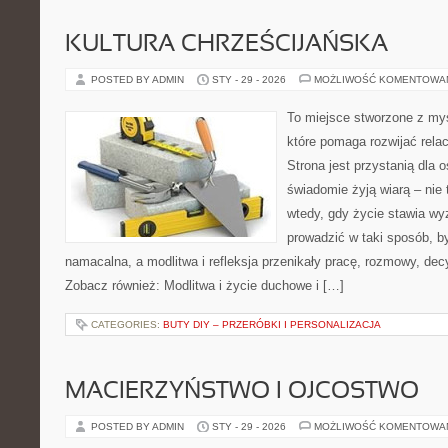
KULTURA CHRZEŚCIJAŃSKA
POSTED BY ADMIN
STY - 29 - 2026
MOŻLIWOŚĆ KOMENTOWA
To miejsce stworzone z myś
które pomaga rozwijać rela
Strona jest przystanią dla o
świadomie żyją wiarą – nie 
wtedy, gdy życie stawia wyz
prowadzić w taki sposób, b
namacalna, a modlitwa i refleksja przenikały pracę, rozmowy, decyz
Zobacz również: Modlitwa i życie duchowe i […]
CATEGORIES:
BUTY DIY – PRZERÓBKI I PERSONALIZACJA
MACIERZYŃSTWO I OJCOSTWO
POSTED BY ADMIN
STY - 29 - 2026
MOŻLIWOŚĆ KOMENTOWA