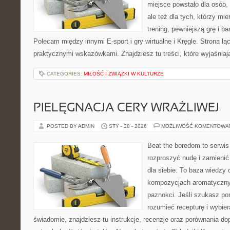
miejsce powstało dla osób, 
ale też dla tych, którzy mie
trening, pewniejszą grę i ba
Polecam między innymi E-sport i gry wirtualne i Kręgle. Strona 
praktycznymi wskazówkami. Znajdziesz tu treści, które wyjaśniaj
CATEGORIES:
MIŁOŚĆ I ZWIĄZKI W KULTURZE
PIELĘGNACJA CERY WRAŻLIWEJ
POSTED BY ADMIN
STY - 28 - 2026
MOŻLIWOŚĆ KOMENTOWA
Beat the boredom to serwis
rozproszyć nudę i zamienić
dla siebie. To baza wiedzy
kompozycjach aromatycznyc
paznokci. Jeśli szukasz po
rozumieć recepturę i wybier
świadomie, znajdziesz tu instrukcje, recenzje oraz porównania 