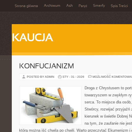
Archiwum
Ash
Smerfy
Strona główna
Paryż
Spis Treści
KAUCJA
KONFUCJANIZM
POSTED BY ADMIN
STY - 31 - 2026
MOŻLIWOŚĆ KOMENTOWA
Droga z Chrystusem to porta
towarzyszem w zwykłym ryt
serca. To miejsce dla osób,
Stwórcy, rozwijać przyjaźń
kierunek w świetle Dobrej N
na tym, że zaufanie nie jes
którą można iść chwila po chwili. Warto przeczytać Ekumenizm i di