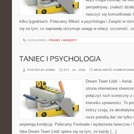
perspektywy, znaleźć dział
nauczyć się komunikować ta
kilku tygodniach. Polecamy Miłość a psychologia i Związki w różn
się na tym, co naprawdę utrzymuje uwagę w relacji: szczerość, z
CATEGORIES:
PRAWO I MANDATY
TANIEC I PSYCHOLOGIA
POSTED BY ADMIN
STY - 24 - 2026
MOŻLIWOŚĆ KOMENTOWA
Dream Team Łódź – Aerial, 
strona internetowa stworzon
połączyć ruch sceniczny z ć
kierunku sprawności. To pr
którzy czują, że akrobatyka
rurze potrafią dać nie tylko 
wspierają kondycję. Polecamy Festiwale i wydarzenia taneczne i 
Idea Dream Team Łódź opiera się na tym, że każdy […]