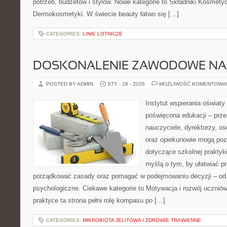
potrzeb, budżetów i stylów. Nowe kategorie to Składniki Kosmetycz
Dermokosmetyki. W świecie beauty łatwo się […]
CATEGORIES:
LINIE LOTNICZE
DOSKONALENIE ZAWODOWE NAU
POSTED BY ADMIN
STY - 28 - 2026
MOŻLIWOŚĆ KOMENTOWA
Instytut wspierania oświaty
poświęcona edukacji – prze
nauczyciele, dyrektorzy, os
oraz opiekunowie mogą poz
dotyczące szkolnej praktyki
myślą o tym, by ułatwiać p
porządkować zasady oraz pomagać w podejmowaniu decyzji – od
psychologiczne. Ciekawe kategorie to Motywacja i rozwój ucznió
praktyce ta strona pełni rolę kompasu po […]
CATEGORIES:
MIKROBIOTA JELITOWA I ZDROWIE TRAWIENNE