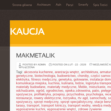
Archiwum
Ash
Smerfy
Strona główna
Paryż
Spis Treści
KAUCJA
MAKMETALIK
POSTED BY ADMIN
POSTED ON LUT - 22 - 2026
MOŻLIWOŚĆ 
WYŁĄCZONA
Tagi:
akcesoria kuchenne
,
aranżacja wnętrz
,
architektura
,
armatur
genetyczne
,
biotechnologia
,
budownictwo
,
choroby
,
części samo
elektryka
,
fitness medyczny
,
genetyka
,
gotowanie
,
instalacje do
komunikacja miejska
,
kuchnia
,
kulinaria
,
łodzie
,
logistyka transpo
materiały budowlane
,
materiały medyczne
,
Meble
,
mieszkanie
,
mo
odchudzanie
,
ogród
,
ogrodnictwo
,
opieka zdrowotna
,
patio
,
pielęgn
spożywcze
,
profilaktyka
,
przepisy
,
przychodnia
,
psychologia
,
rece
restauracje
,
rowery elektryczne
,
rozrywka
,
rtv agd
,
samochody
,
s
spożywczy
,
sprzęt medyczny
,
sprzęt specjalistyczny
,
stacje ben
tarasy
,
transport
,
transport lotniczy
,
transport wodny
,
wiedza med
wyposażenie kuchni
,
wyposażenie wnętrz
,
zdrowe żywienie