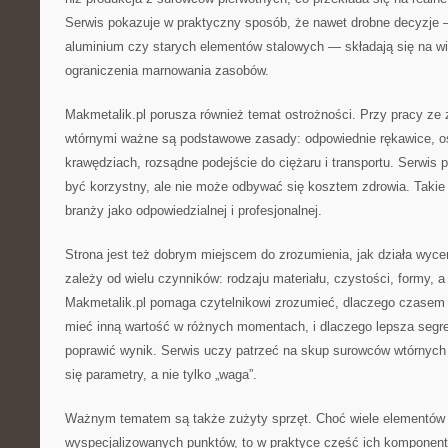
Serwis pokazuje w praktyczny sposób, że nawet drobne decyzje
aluminium czy starych elementów stalowych — składają się na wi
ograniczenia marnowania zasobów.
Makmetalik.pl porusza również temat ostrożności. Przy pracy ze 
wtórnymi ważne są podstawowe zasady: odpowiednie rękawice, os
krawędziach, rozsądne podejście do ciężaru i transportu. Serwis 
być korzystny, ale nie może odbywać się kosztem zdrowia. Takie
branży jako odpowiedzialnej i profesjonalnej.
Strona jest też dobrym miejscem do zrozumienia, jak działa wyce
zależy od wielu czynników: rodzaju materiału, czystości, formy, a
Makmetalik.pl pomaga czytelnikowi zrozumieć, dlaczego czasem
mieć inną wartość w różnych momentach, i dlaczego lepsza segre
poprawić wynik. Serwis uczy patrzeć na skup surowców wtórnych 
się parametry, a nie tylko „waga”.
Ważnym tematem są także zużyty sprzęt. Choć wiele elementów e
wyspecjalizowanych punktów, to w praktyce część ich komponent