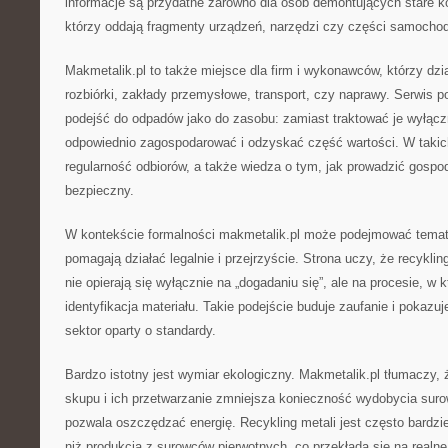
informacje są przydatne zarówno dla osób demontujących stare kon
którzy oddają fragmenty urządzeń, narzędzi czy części samocho
Makmetalik.pl to także miejsce dla firm i wykonawców, którzy dzia
rozbiórki, zakłady przemysłowe, transport, czy naprawy. Serwis
podejść do odpadów jako do zasobu: zamiast traktować je wyłącz
odpowiednio zagospodarować i odzyskać część wartości. W takic
regularność odbiorów, a także wiedza o tym, jak prowadzić gosp
bezpieczny.
W kontekście formalności makmetalik.pl może podejmować temat 
pomagają działać legalnie i przejrzyście. Strona uczy, że recykli
nie opierają się wyłącznie na „dogadaniu się”, ale na procesie, w 
identyfikacja materiału. Takie podejście buduje zaufanie i pokazuj
sektor oparty o standardy.
Bardzo istotny jest wymiar ekologiczny. Makmetalik.pl tłumaczy,
skupu i ich przetwarzanie zmniejsza konieczność wydobycia suro
pozwala oszczędzać energię. Recykling metali jest często bardzi
niż produkcja z surowców pierwotnych, co przekłada się na realne