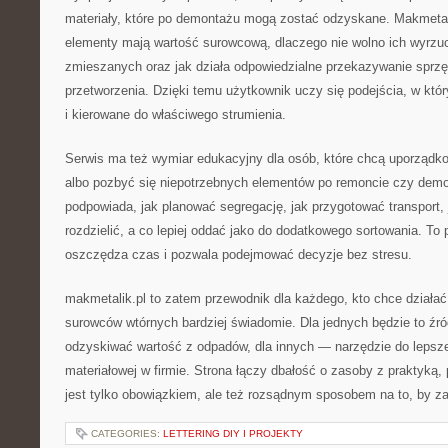
materiały, które po demontażu mogą zostać odzyskane. Makmetal
elementy mają wartość surowcową, dlaczego nie wolno ich wyrz
zmieszanych oraz jak działa odpowiedzialne przekazywanie sprzę
przetworzenia. Dzięki temu użytkownik uczy się podejścia, w kt
i kierowane do właściwego strumienia.
Serwis ma też wymiar edukacyjny dla osób, które chcą uporządko
albo pozbyć się niepotrzebnych elementów po remoncie czy demo
podpowiada, jak planować segregację, jak przygotować transport, 
rozdzielić, a co lepiej oddać jako do dodatkowego sortowania. To
oszczędza czas i pozwala podejmować decyzje bez stresu.
makmetalik.pl to zatem przewodnik dla każdego, kto chce działać
surowców wtórnych bardziej świadomie. Dla jednych będzie to źró
odzyskiwać wartość z odpadów, dla innych — narzędzie do lepszej
materiałowej w firmie. Strona łączy dbałość o zasoby z praktyką, 
jest tylko obowiązkiem, ale też rozsądnym sposobem na to, by z
CATEGORIES:
LETTERING DIY I PROJEKTY