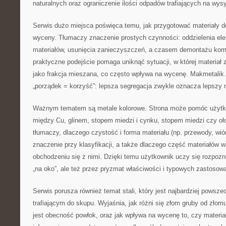
naturalnych oraz ograniczenie ilości odpadów trafiających na wys
Serwis dużo miejsca poświęca temu, jak przygotować materiały d
wyceny. Tłumaczy znaczenie prostych czynności: oddzielenia el
materiałów, usunięcia zanieczyszczeń, a czasem demontażu ko
praktyczne podejście pomaga uniknąć sytuacji, w której materiał 
jako frakcja mieszana, co często wpływa na wycenę. Makmetalik
„porządek = korzyść”: lepsza segregacja zwykle oznacza lepszy r
Ważnym tematem są metale kolorowe. Strona może pomóc użytko
między Cu, glinem, stopem miedzi i cynku, stopem miedzi czy oł
tłumaczy, dlaczego czystość i forma materiału (np. przewody, wi
znaczenie przy klasyfikacji, a także dlaczego część materiałów
obchodzeniu się z nimi. Dzięki temu użytkownik uczy się rozpoz
„na oko”, ale też przez pryzmat właściwości i typowych zastosow
Serwis porusza również temat stali, który jest najbardziej pows
trafiającym do skupu. Wyjaśnia, jak różni się złom gruby od zło
jest obecność powłok, oraz jak wpływa na wycenę to, czy materiał