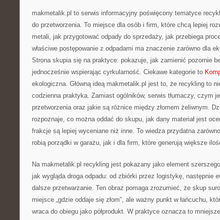
makmetalik.pl to serwis informacyjny poświęcony tematyce recykl
do przetworzenia. To miejsce dla osób i firm, które chcą lepiej roz
metali, jak przygotować odpady do sprzedaży, jak przebiega proce
właściwe postępowanie z odpadami ma znaczenie zarówno dla ekolog
Strona skupia się na praktyce: pokazuje, jak zamienić pozornie 
jednocześnie wspierając cyrkularność. Ciekawe kategorie to
Komp
ekologiczna. Główną ideą makmetalik.pl jest to, że recykling to ni
codzienna praktyka. Zamiast ogólników, serwis tłumaczy, czym je
przetworzenia oraz jakie są różnice między złomem żeliwnym. Dzi
rozpoznaje, co można oddać do skupu, jak dany materiał jest oce
frakcje są lepiej wyceniane niż inne. To wiedza przydatna zarówn
robią porządki w garażu, jak i dla firm, które generują większe il
Na makmetalik.pl recykling jest pokazany jako element szerszeg
jak wygląda droga odpadu: od zbiórki przez logistykę, następnie e
dalsze przetwarzanie. Ten obraz pomaga zrozumieć, że skup suro
miejsce „gdzie oddaje się złom”, ale ważny punkt w łańcuchu, któr
wraca do obiegu jako półprodukt. W praktyce oznacza to mniejsz