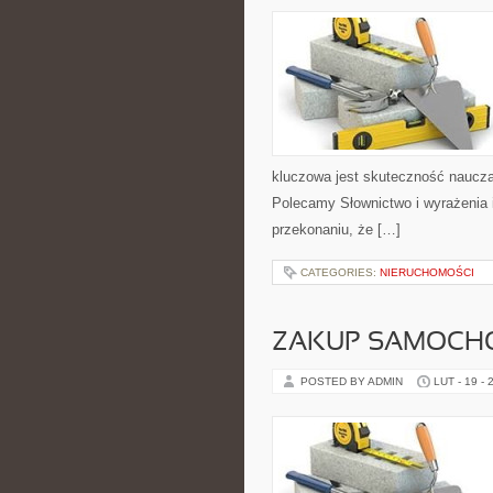
kluczowa jest skuteczność naucza
Polecamy Słownictwo i wyrażenia i
przekonaniu, że […]
CATEGORIES:
NIERUCHOMOŚCI
ZAKUP SAMOCH
POSTED BY ADMIN
LUT - 19 - 