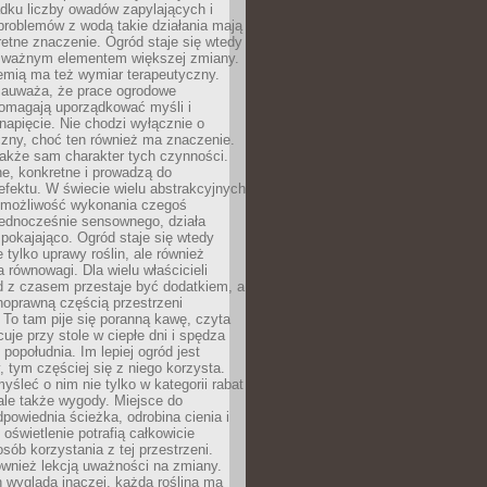
dku liczby owadów zapylających i
problemów z wodą takie działania mają
etne znaczenie. Ogród staje się wtedy
 ważnym elementem większej zmiany.
emią ma też wymiar terapeutyczny.
zauważa, że prace ogrodowe
pomagają uporządkować myśli i
napięcie. Nie chodzi wyłącznie o
czny, choć ten również ma znaczenie.
także sam charakter tych czynności.
e, konkretne i prowadzą do
fektu. W świecie wielu abstrakcyjnych
możliwość wykonania czegoś
jednocześnie sensownego, działa
pokajająco. Ogród staje się wtedy
 tylko uprawy roślin, ale również
 równowagi. Dla wielu właścicieli
 z czasem przestaje być dodatkiem, a
łnoprawną częścią przestrzeni
 To tam pije się poranną kawę, czyta
cuje przy stole w ciepłe dni i spędza
opołudnia. Im lepiej ogród jest
 tym częściej się z niego korzysta.
yśleć o nim nie tylko w kategorii rabat
ale także wygody. Miejsce do
dpowiednia ścieżka, odrobina cienia i
oświetlenie potrafią całkowicie
sób korzystania z tej przestrzeni.
ównież lekcją uważności na zmiany.
 wygląda inaczej, każda roślina ma