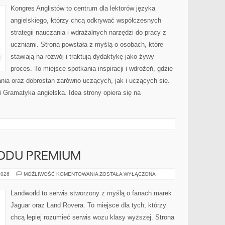
Kongres Anglistów to centrum dla lektorów języka
angielskiego, którzy chcą odkrywać współczesnych
strategii nauczania i wdrażalnych narzędzi do pracy z
uczniami. Strona powstała z myślą o osobach, które
stawiają na rozwój i traktują dydaktykę jako żywy
proces. To miejsce spotkania inspiracji i wdrożeń, gdzie
nia oraz dobrostan zarówno uczących, jak i uczących się.
 Gramatyka angielska. Idea strony opiera się na
ODU PREMIUM
ZAKUP
2026
MOŻLIWOŚĆ KOMENTOWANIA
ZOSTAŁA WYŁĄCZONA
SAMOCHODU
PREMIUM
Landworld to serwis stworzony z myślą o fanach marek
Jaguar oraz Land Rovera. To miejsce dla tych, którzy
chcą lepiej rozumieć serwis wozu klasy wyższej. Strona