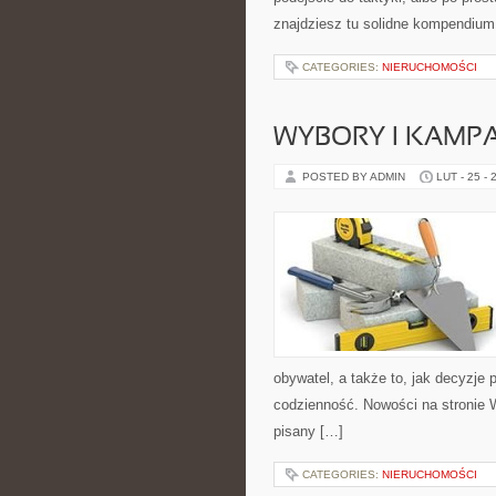
znajdziesz tu solidne kompendium
CATEGORIES:
NIERUCHOMOŚCI
WYBORY I KAMPA
POSTED BY ADMIN
LUT - 25 - 
obywatel, a także to, jak decyzje
codzienność. Nowości na stronie 
pisany […]
CATEGORIES:
NIERUCHOMOŚCI