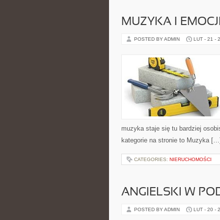
MUZYKA I EMOCJ
POSTED BY ADMIN
LUT - 21 - 
muzyka staje się tu bardziej osobi
kategorie na stronie to Muzyka […
CATEGORIES:
NIERUCHOMOŚCI
ANGIELSKI W P
POSTED BY ADMIN
LUT - 20 - 