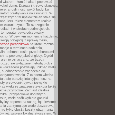
d wiatrem, tłumić hałas i poprawiać
 wokół domu. Drzewa i krzewy stanowią
rierę, a roślinność wokół budynku
omfort przebywania na zewnątrz. W
częstszych fal upałów zieleń staje się
dobą, lecz także elementem realnie
m warunki życia. To szczególnie
edlach i w strefach podmiejskich,
t temperatur bywa odczuwalny
mocno. W pewnym momencie każdemu,
swoją przygodę z uprawą roślin,
strona poradnikowa
na której można
rmacje o terminach sadzenia,
ylin, ochronie roślin przed chorobami
ch na poprawę jakości gleby. Ogród
 ale nie oznacza to, że trzeba
uczyć się wyłącznie metodą prób i
re wskazówki pozwalają uniknąć wielu
, a jednocześnie zachęcają do
sperymentowania. Z czasem wiedza
aje się bardziej intuicyjna, lecz na
osty przewodnik bywa niezwykle
raz większe znaczenie zyskują także
azne przyrodzie. Zamiast idealnie
wnika i przypadkowo dobranych
ślin, wiele osób wybiera gatunki
byliny odporne na suszę, łąki kwietne
zania zatrzymujące wodę deszczową.
 nie tylko obniża koszty utrzymania
również wspiera lokalny ekosystem. W