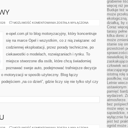
grabienie li
więcej niż j
Buduje też w
AWY
może przeło
ekologiczną
działką, by 
USTERKI
2026
MOŻLIWOŚĆ KOMENTOWANIA
ZOSTAŁA WYŁĄCZONA
I
Coraz więcej
NAPRAWY
tarasy pełne
e-opel.com.pl to blog motoryzacyjny, który koncentruje
kilka donic 
może zmienić
się na marce Opel i wszystkim, co z nią związane: od
stanie się o
codziennej eksploatacji, przez porady techniczne, po
przestrzeń p
sprawczości
ciekawostki o modelach, rozwiązaniach i rynku. To
niewielkiej i
miejsce stworzone dla osób, które chcą świadomiej
zaskakująco 
człowiek wc
poznawać swoje auto, podejmować trafniejsze decyzje
otaczająceg
istotną rolę
 o motoryzacji w sposób użyteczny. Blog łączy
posiłków, ro
odejściem „na co dzień”, gdzie liczy się nie tylko styl czy
Letnie wiecz
ustawionym p
pamięć bardz
wydarzeń. Zi
atmosferze. 
bez pośpiech
może więc wz
sąsiedzkie, 
U
wyłącznie f
jest też pr
ogród może z
TRENINGI
2026
MOŻLIWOŚĆ KOMENTOWANIA
ZOSTAŁA WYŁĄCZONA