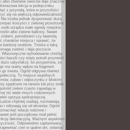
ści albo zbieranie owoców daje znacznie
ednorazowa lekcja w podręczniku.
ięź z przyrodą, która w przyszłości
żyć się na większą odpowiedzialność
. Nie trzeba jednak dysponować dużą
czerpać korzyści z zielonej przestrzeni.
 osób urządza małe ogrody miejskie,
 roślin albo zielone balkony. Nawet
z ziołami, pomidorami czy lawendą
 charakter miejsca i sprawić, że
no bardziej osobiste. Troska o taką
omaga zwolnić i daje poczucie
. Własnoręczne wyhodowanie choćby
lości bazylii czy mięty potrafi przynieść
dużo satysfakcji, bo przypomina, że
iąż ma realny wpływ na fragment
o go świata. Ogród odgrywa również
 społeczną. To miejsce wspólnych
zmów, zabaw i odpoczynku z bliskimi.
ory spędzone na tarasie lub przy stole
ośród zieleni często zapadają w
iej niż wiele innych codziennych
eleń sprzyja spokojniejszej
Ludzie chętniej siadają, rozmawiają
u i odrywają się od ekranów. Ogród
macniać relacje rodzinne i
nawet jeśli początkowo miał pełnić
unkcję dekoracyjną. Ważnym aspektem
aktyczność. Odpowiednio zaplanowany
apewniać cień w upalne dni, osłaniać