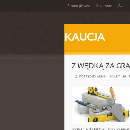
Archiwum
Ash
Strona główna
KAUCJA
Z WĘDKĄ ZA GRA
POSTED BY ADMIN
LUT - 26 - 
podejście do taktyki, albo po pros