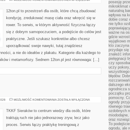
posesję prze
W
mikroklimat
DOMU
naturalną ba
12ton.pl to przestrzeń dla osób, które chcą zbudować
wpływa na k
kondycję, zredukować masę ciała oraz wkręcić się w
dobie coraz 
nie tylko oz
rower. To serwis, w którym aktywność fizyczna łączy
poprawiający
się z dobrym samopoczuciem, a podejście do celów jest
ważne na osi
gdzie wzros
praktyczne. Jeśli szukasz konkretów albo chcesz
wyjątkowo 
kto zaczyna 
uporządkować swoje nawyki, tutaj znajdziesz
przydaje się
ści, a nie do ideałów z plakatu. Kategorie dla każdego to
znaleźć info
pielęgnacji b
elników i metamorfozy. Sednem 12ton.pl jest równowaga: […]
czy sposoba
uczy pokory,
wszystkiego 
błędów. Dob
rozczarowań
dalszego ek
ogrodnicza st
początku pr
pomocny. Co
SPORT
2026
MOŻLIWOŚĆ KOMENTOWANIA
ZOSTAŁA WYŁĄCZONA
ogrody przyj
równego tra
TKKF Sieraków to centrum wiedzy dla osób, które
ozdobnych ro
miododajne, 
traktują ruch nie jako jednorazowy zryw, lecz jako
oraz rozwią
To podejście
proces. Serwis łączy praktykę treningową z
ogrodu, ale 