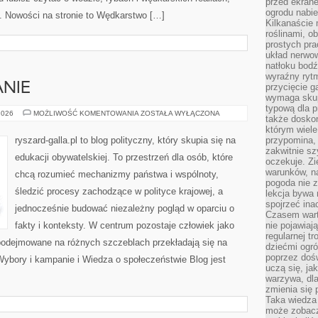
przed ekran
ogrodu nabi
. Nowości na stronie to Wędkarstwo […]
Kilkanaście 
roślinami, o
prostych pra
układ nerwo
natłoku bodź
wyraźny rytm
NIE
przycięcie 
wymaga skupi
typową dla 
WYBORY
2026
MOŻLIWOŚĆ KOMENTOWANIA
ZOSTAŁA WYŁĄCZONA
także doskon
I
KAMPANIE
którym wiele
ryszard-galla.pl to blog polityczny, który skupia się na
przypomina,
zakwitnie sz
edukacji obywatelskiej. To przestrzeń dla osób, które
oczekuje. Zi
warunków, n
chcą rozumieć mechanizmy państwa i wspólnoty,
pogoda nie z
śledzić procesy zachodzące w polityce krajowej, a
lekcja bywa
spojrzeć ina
jednocześnie budować niezależny pogląd w oparciu o
Czasem wart
fakty i konteksty. W centrum pozostaje człowiek jako
nie pojawiaj
regularnej tr
 podejmowane na różnych szczeblach przekładają się na
dziećmi ogr
poprzez dośw
Wybory i kampanie i Wiedza o społeczeństwie Blog jest
uczą się, ja
warzywa, dla
zmienia się 
Taka wiedza 
może zobacz