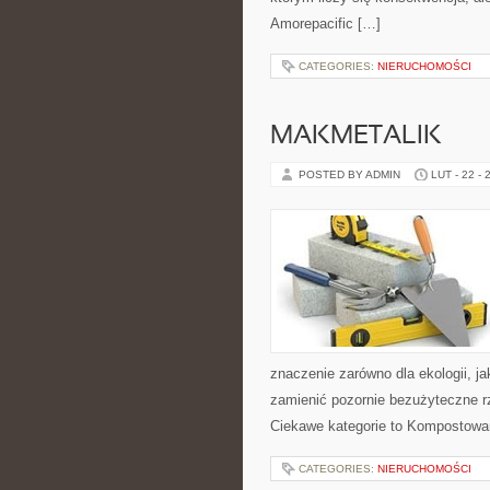
Amorepacific […]
CATEGORIES:
NIERUCHOMOŚCI
MAKMETALIK
POSTED BY ADMIN
LUT - 22 - 
znaczenie zarówno dla ekologii, jak
zamienić pozornie bezużyteczne r
Ciekawe kategorie to Kompostowa
CATEGORIES:
NIERUCHOMOŚCI