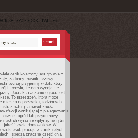
SCRIBE
FACEBOOK
TWITTER
wiele osób kojarzony jest głównie z
iaty, zadbany trawnik, krzewy i
eżki tworzą przyjemny widok, który
trój i sprawia, że dom wydaje się
yjazny. Jednak znaczenie ogrodu jest
ksze. To przestrzeń, która może
ję miejsca odpoczynku, rodzinnych
taktu z naturą, a nawet źródła
atysfakcji wynikającej z pielęgnowania
 niewielki ogród lub przydomowy
eni potrafi wyraźnie wpłynąć na rytm
i i jakość życia domowników. W
y wiele osób pracuje w zamkniętych
iach i spędza znaczną część dnia