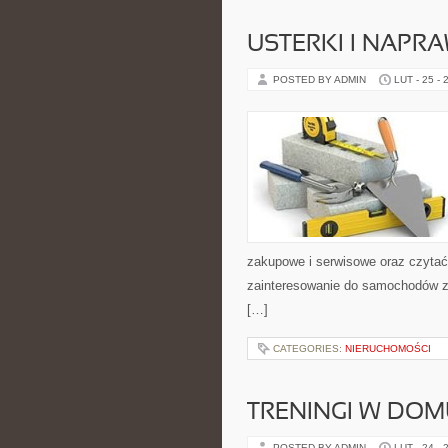
USTERKI I NAPR
POSTED BY ADMIN
LUT - 25 - 
zakupowe i serwisowe oraz czytać
zainteresowanie do samochodów z p
[…]
CATEGORIES:
NIERUCHOMOŚCI
TRENINGI W DOM
POSTED BY ADMIN
LUT - 24 - 