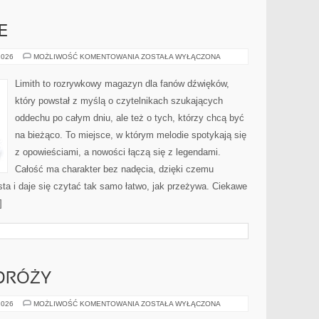
E
MUZYKA
2026
MOŻLIWOŚĆ KOMENTOWANIA
ZOSTAŁA WYŁĄCZONA
I
EMOCJE
Limith to rozrywkowy magazyn dla fanów dźwięków,
który powstał z myślą o czytelnikach szukających
oddechu po całym dniu, ale też o tych, którzy chcą być
na bieżąco. To miejsce, w którym melodie spotykają się
z opowieściami, a nowości łączą się z legendami.
Całość ma charakter bez nadęcia, dzięki czemu
sta i daje się czytać tak samo łatwo, jak przeżywa. Ciekawe
]
ODRÓŻY
ANGIELSKI
2026
MOŻLIWOŚĆ KOMENTOWANIA
ZOSTAŁA WYŁĄCZONA
W
PODRÓŻY