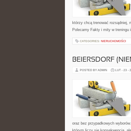
którzy chcą trenować rozsądniej, n
Polecamy Fakty i mity w treningu 
CATEGORIES:
NIERUCHOMOŚCI
BEIERSDORF (NI
POSTED BY ADMIN
LUT - 23 - 
oraz bez przypadkowych wyborów. S
którym liczy się konsekwencja, a