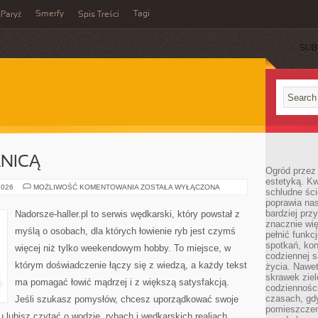
Smerfy
Tagi
Paryż
Spis Treści
SUB
NICĄ
Ogród przez 
estetyką. Kw
Z
2026
MOŻLIWOŚĆ KOMENTOWANIA
ZOSTAŁA WYŁĄCZONA
schludne ści
WĘDKĄ
poprawia nas
ZA
GRANICĄ
bardziej prz
Nadorsze-haller.pl to serwis wędkarski, który powstał z
znacznie wię
myślą o osobach, dla których łowienie ryb jest czymś
pełnić funkc
spotkań, kon
więcej niż tylko weekendowym hobby. To miejsce, w
codziennej s
którym doświadczenie łączy się z wiedzą, a każdy tekst
życia. Nawet
skrawek ziel
ma pomagać łowić mądrzej i z większą satysfakcją.
codziennośc
czasach, gd
Jeśli szukasz pomysłów, chcesz uporządkować swoje
pomieszczen
tu lubisz czytać o wodzie, rybach i wędkarskich realiach,