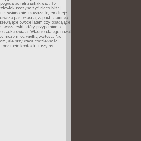
 pogoda potrafi zaskakiwać. To
człowiek zaczyna żyć nieco bliżej
dziej świadomie zauważa to, co dzieje
ierwsze pąki wiosną, zapach ziemi po
jrzewające owoce latem czy opadające
ią tworzą cykl, który przypomina o
orządku świata. Właśnie dlatego nawet
ród może mieć wielką wartość. Nie
dom, ale przywraca codzienności
 i poczucie kontaktu z czymś
.