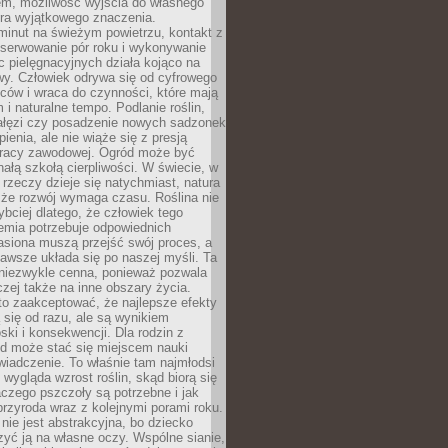
em, możliwość wyjścia do własnego
era wyjątkowego znaczenia.
minut na świeżym powietrzu, kontakt z
bserwowanie pór roku i wykonywanie
c pielęgnacyjnych działa kojąco na
wy. Człowiek odrywa się od cyfrowego
ców i wraca do czynności, które mają
 i naturalne tempo. Podlanie roślin,
gałęzi czy posadzenie nowych sadzonek
enia, ale nie wiąże się z presją
pracy zawodowej. Ogród może być
ałą szkołą cierpliwości. W świecie, w
 rzeczy dzieje się natychmiast, natura
 że rozwój wymaga czasu. Roślina nie
ybciej dlatego, że człowiek tego
emia potrzebuje odpowiednich
asiona muszą przejść swój proces, a
awsze układa się po naszej myśli. Ta
 niezwykle cenna, ponieważ pozwala
czej także na inne obszary życia.
o zaakceptować, że najlepsze efekty
ą się od razu, ale są wynikiem
oski i konsekwencji. Dla rodzin z
ód może stać się miejscem nauki
iadczenie. To właśnie tam najmłodsi
k wygląda wzrost roślin, skąd biorą się
czego pszczoły są potrzebne i jak
przyroda wraz z kolejnymi porami roku.
nie jest abstrakcyjna, bo dziecko
yć ją na własne oczy. Wspólne sianie,