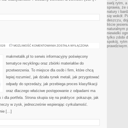
swój rytm, a
sprawia, że 
natury i bar
się wokół. P
deszczu, do
liście jesien
naturalnym p
niewielki og
tylko zdobi 
spokój, rytm
MAKMETALIK
prawdziwym
2026
MOŻLIWOŚĆ KOMENTOWANIA
ZOSTAŁA WYŁĄCZONA
makmetalik.pl to serwis informacyjny poświęcony
tematyce recyklingu oraz zbiórki materiałów do
przetworzenia. To miejsce dla osób i firm, które chcą
lepiej rozumieć, jak działa rynek metali, jak przygotować
odpady do sprzedaży, jak przebiega proces klasyfikacji
oraz dlaczego właściwe postępowanie z odpadami ma
 i dla portfela. Strona skupia się na praktyce: pokazuje, jak
zeczy w zysk, jednocześnie wspierając cyrkularność.
nie […]