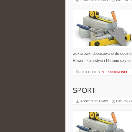
wskazówki dopasowane do codzienno
Rower i kolarstwo i Historie czyt
CATEGORIES:
NIERUCHOMOŚCI
SPORT
POSTED BY ADMIN
LUT - 24 - 