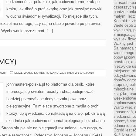
codziennością: pokazuje, jak budować formę krok po
czasach spa
częstszych 
kroku, jak dbać o profilaktykę oraz jak rozwijać nawyki
bardzo konkr
w duchu świadomej rywalizacji. To miejsce dla tych,
małym, lecz
Kontakt z zi
iezależnie od tego, czy są na etapie powrotu po przerwie.
Wiele osób 
wyciszają, 
i Wychowanie przez sport. […]
zmniejszają 
wysiłek fizy
Ważny jest 
Są namacaln
widocznego e
obowiązków 
EMCY)
prostego, a 
niezwykle us
miejscem nie
BEIERSDORF
2026
MOŻLIWOŚĆ KOMENTOWANIA
ZOSTAŁA WYŁĄCZONA
odzyskiwania
(NIEMCY)
domów ogród
johnmasters-polska.pl to platforma dla osób, które
staje się pe
mieszkalnej.
interesują się światem beauty i chcą podejmować
książkę, pra
weekendowe p
bardziej przemyślane decyzje zakupowe oraz
zaplanowany,
pielęgnacyjne. To miejsce stworzone z myślą o tych,
Warto więc m
i nasadzeń, 
którzy lubią wiedzieć, co nakładają na ciało, jak działają
siedzenia, o
składniki i jak budować schemat pielęgnacji bez chaosu
przemyślane 
odmienić spo
trona skupia się na pielęgnacji rozumianej jako droga, w
Ogród jest r
Każdy sezon
le też elastyczność. Polecamy Johnson & Johnson (USA) i