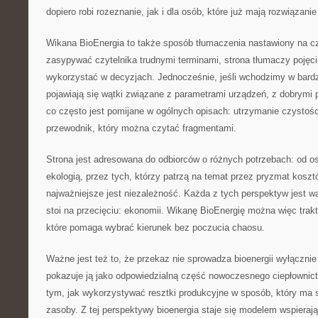
dopiero robi rozeznanie, jak i dla osób, które już mają rozwiązanie
Wikana BioEnergia to także sposób tłumaczenia nastawiony na c
zasypywać czytelnika trudnymi terminami, strona tłumaczy pojęcia
wykorzystać w decyzjach. Jednocześnie, jeśli wchodzimy w bardz
pojawiają się wątki związane z parametrami urządzeń, z dobrymi 
co często jest pomijane w ogólnych opisach: utrzymanie czystośc
przewodnik, który można czytać fragmentami.
Strona jest adresowana do odbiorców o różnych potrzebach: od 
ekologią, przez tych, którzy patrzą na temat przez pryzmat kosztó
najważniejsze jest niezależność. Każda z tych perspektyw jest w
stoi na przecięciu: ekonomii. Wikanę BioEnergię można więc trakt
które pomaga wybrać kierunek bez poczucia chaosu.
Ważne jest też to, że przekaz nie sprowadza bioenergii wyłącznie 
pokazuje ją jako odpowiedzialną część nowoczesnego ciepłownict
tym, jak wykorzystywać resztki produkcyjne w sposób, który ma
zasoby. Z tej perspektywy bioenergia staje się modelem wspiera