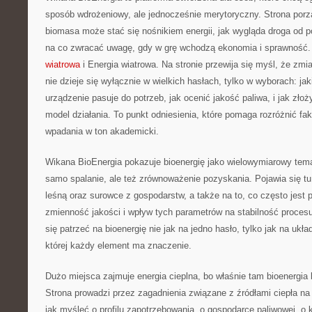
sposób wdrożeniowy, ale jednocześnie merytoryczny. Strona porz
biomasa może stać się nośnikiem energii, jak wygląda droga od pol
na co zwracać uwagę, gdy w grę wchodzą ekonomia i sprawność.
wiatrowa
i Energia wiatrowa. Na stronie przewija się myśl, że zm
nie dzieje się wyłącznie w wielkich hasłach, tylko w wyborach: ja
urządzenie pasuje do potrzeb, jak ocenić jakość paliwa, i jak zło
model działania. To punkt odniesienia, które pomaga rozróżnić fa
wpadania w ton akademicki.
Wikana BioEnergia pokazuje bioenergię jako wielowymiarowy temat,
samo spalanie, ale też zrównoważenie pozyskania. Pojawia się tu
leśną oraz surowce z gospodarstw, a także na to, co często jest 
zmienność jakości i wpływ tych parametrów na stabilność procesu
się patrzeć na bioenergię nie jak na jedno hasło, tylko jak na uk
której każdy element ma znaczenie.
Dużo miejsca zajmuje energia cieplna, bo właśnie tam bioenergia 
Strona prowadzi przez zagadnienia związane z źródłami ciepła n
jak myśleć o profilu zapotrzebowania, o gospodarce paliwowej, o k