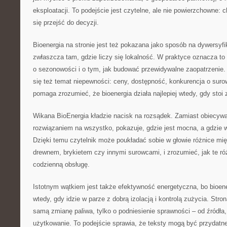
eksploatacji. To podejście jest czytelne, ale nie powierzchowne: c
się przejść do decyzji.
Bioenergia na stronie jest też pokazana jako sposób na dywersyf
zwłaszcza tam, gdzie liczy się lokalność. W praktyce oznacza to
o sezonowości i o tym, jak budować przewidywalne zaopatrzenie.
się też temat niepewności: ceny, dostępność, konkurencja o surow
pomaga zrozumieć, że bioenergia działa najlepiej wtedy, gdy stoi 
Wikana BioEnergia kładzie nacisk na rozsądek. Zamiast obiecywa
rozwiązaniem na wszystko, pokazuje, gdzie jest mocna, a gdzie 
Dzięki temu czytelnik może poukładać sobie w głowie różnice mi
drewnem, brykietem czy innymi surowcami, i zrozumieć, jak te róż
codzienną obsługę.
Istotnym wątkiem jest także efektywność energetyczna, bo bioen
wtedy, gdy idzie w parze z dobrą izolacją i kontrolą zużycia. Stro
samą zmianę paliwa, tylko o podniesienie sprawności – od źródła,
użytkowanie. To podejście sprawia, że teksty mogą być przydatn