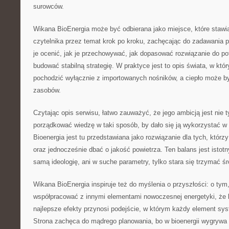
surowców.
Wikana BioEnergia może być odbierana jako miejsce, które stawi
czytelnika przez temat krok po kroku, zachęcając do zadawania p
je ocenić, jak je przechowywać, jak dopasować rozwiązanie do pot
budować stabilną strategię. W praktyce jest to opis świata, w któ
pochodzić wyłącznie z importowanych nośników, a ciepło może b
zasobów.
Czytając opis serwisu, łatwo zauważyć, że jego ambicją jest nie t
porządkować wiedzę w taki sposób, by dało się ją wykorzystać w
Bioenergia jest tu przedstawiana jako rozwiązanie dla tych, którz
oraz jednocześnie dbać o jakość powietrza. Ten balans jest istotn
samą ideologię, ani w suche parametry, tylko stara się trzymać śr
Wikana BioEnergia inspiruje też do myślenia o przyszłości: o tym
współpracować z innymi elementami nowoczesnej energetyki, że li
najlepsze efekty przynosi podejście, w którym każdy element sy
Strona zachęca do mądrego planowania, bo w bioenergii wygrywa n