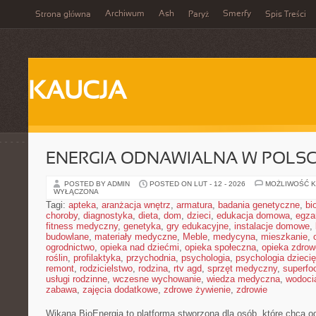
Archiwum
Ash
Smerfy
Strona główna
Paryż
Spis Treści
KAUCJA
ENERGIA ODNAWIALNA W POLS
POSTED BY ADMIN
POSTED ON LUT - 12 - 2026
MOŻLIWOŚĆ 
WYŁĄCZONA
Tagi:
apteka
,
aranżacja wnętrz
,
armatura
,
badania genetyczne
,
bi
choroby
,
diagnostyka
,
dieta
,
dom
,
dzieci
,
edukacja domowa
,
egza
fitness medyczny
,
genetyka
,
gry edukacyjne
,
instalacje domowe
,
budowlane
,
materiały medyczne
,
Meble
,
medycyna
,
mieszkanie
,
ogrodnictwo
,
opieka nad dziećmi
,
opieka społeczna
,
opieka zdrow
roślin
,
profilaktyka
,
przychodnia
,
psychologia
,
psychologia dzieci
remont
,
rodzicielstwo
,
rodzina
,
rtv agd
,
sprzęt medyczny
,
superfo
usługi rodzinne
,
wczesne wychowanie
,
wiedza medyczna
,
wodoci
zabawa
,
zajęcia dodatkowe
,
zdrowe żywienie
,
zdrowie
Wikana BioEnergia to platforma stworzona dla osób, które chcą o