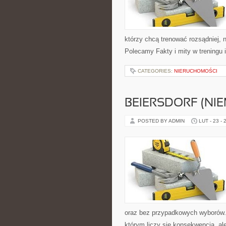
którzy chcą trenować rozsądniej, n
Polecamy Fakty i mity w treningu 
CATEGORIES:
NIERUCHOMOŚCI
BEIERSDORF (NI
POSTED BY ADMIN
LUT - 23 - 
oraz bez przypadkowych wyborów. S
którym liczy się konsekwencja, a