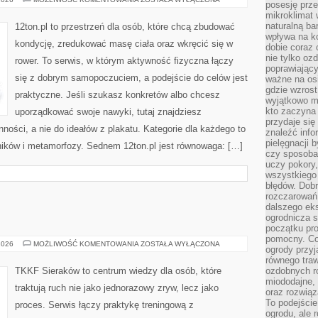
posesję prze
W
mikroklimat
DOMU
naturalną ba
12ton.pl to przestrzeń dla osób, które chcą zbudować
wpływa na k
kondycję, zredukować masę ciała oraz wkręcić się w
dobie coraz 
nie tylko oz
rower. To serwis, w którym aktywność fizyczna łączy
poprawiający
się z dobrym samopoczuciem, a podejście do celów jest
ważne na osi
gdzie wzros
praktyczne. Jeśli szukasz konkretów albo chcesz
wyjątkowo 
kto zaczyna 
uporządkować swoje nawyki, tutaj znajdziesz
przydaje się
ści, a nie do ideałów z plakatu. Kategorie dla każdego to
znaleźć info
pielęgnacji b
elników i metamorfozy. Sednem 12ton.pl jest równowaga: […]
czy sposoba
uczy pokory,
wszystkiego 
błędów. Dob
rozczarowań
dalszego ek
ogrodnicza st
początku pr
pomocny. Co
SPORT
2026
MOŻLIWOŚĆ KOMENTOWANIA
ZOSTAŁA WYŁĄCZONA
ogrody przyj
równego tra
TKKF Sieraków to centrum wiedzy dla osób, które
ozdobnych ro
miododajne, 
traktują ruch nie jako jednorazowy zryw, lecz jako
oraz rozwią
To podejście
proces. Serwis łączy praktykę treningową z
ogrodu, ale 