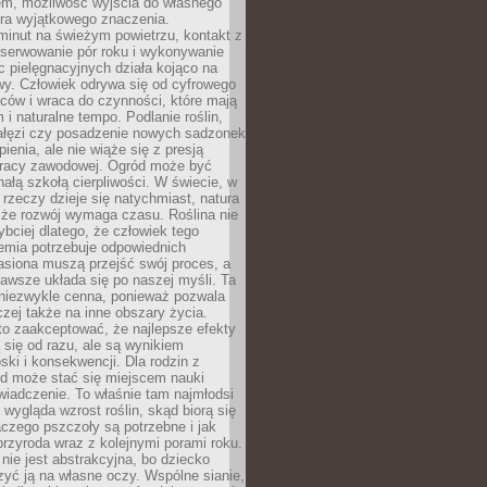
em, możliwość wyjścia do własnego
era wyjątkowego znaczenia.
minut na świeżym powietrzu, kontakt z
bserwowanie pór roku i wykonywanie
c pielęgnacyjnych działa kojąco na
wy. Człowiek odrywa się od cyfrowego
ców i wraca do czynności, które mają
 i naturalne tempo. Podlanie roślin,
gałęzi czy posadzenie nowych sadzonek
enia, ale nie wiąże się z presją
pracy zawodowej. Ogród może być
ałą szkołą cierpliwości. W świecie, w
 rzeczy dzieje się natychmiast, natura
 że rozwój wymaga czasu. Roślina nie
ybciej dlatego, że człowiek tego
emia potrzebuje odpowiednich
asiona muszą przejść swój proces, a
awsze układa się po naszej myśli. Ta
 niezwykle cenna, ponieważ pozwala
czej także na inne obszary życia.
o zaakceptować, że najlepsze efekty
ą się od razu, ale są wynikiem
oski i konsekwencji. Dla rodzin z
ód może stać się miejscem nauki
iadczenie. To właśnie tam najmłodsi
k wygląda wzrost roślin, skąd biorą się
czego pszczoły są potrzebne i jak
przyroda wraz z kolejnymi porami roku.
nie jest abstrakcyjna, bo dziecko
yć ją na własne oczy. Wspólne sianie,