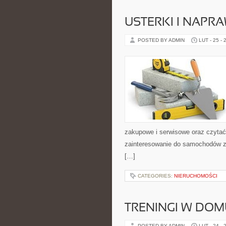
USTERKI I NAPR
POSTED BY ADMIN
LUT - 25 - 
zakupowe i serwisowe oraz czytać
zainteresowanie do samochodów z p
[…]
CATEGORIES:
NIERUCHOMOŚCI
TRENINGI W DOM
POSTED BY ADMIN
LUT - 24 - 