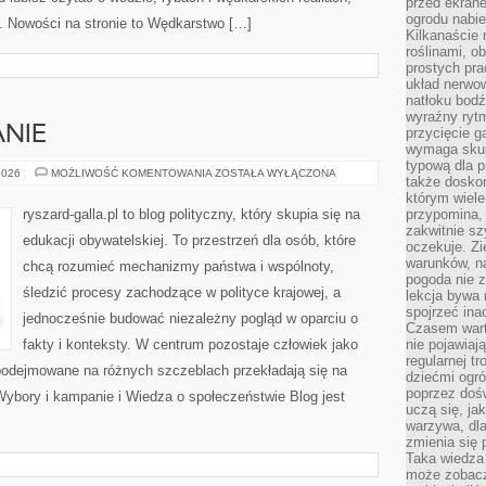
przed ekran
ogrodu nabi
. Nowości na stronie to Wędkarstwo […]
Kilkanaście 
roślinami, o
prostych pra
układ nerwo
natłoku bodź
wyraźny rytm
NIE
przycięcie 
wymaga skupi
typową dla 
WYBORY
2026
MOŻLIWOŚĆ KOMENTOWANIA
ZOSTAŁA WYŁĄCZONA
także doskon
I
KAMPANIE
którym wiele
ryszard-galla.pl to blog polityczny, który skupia się na
przypomina,
zakwitnie sz
edukacji obywatelskiej. To przestrzeń dla osób, które
oczekuje. Zi
warunków, n
chcą rozumieć mechanizmy państwa i wspólnoty,
pogoda nie z
śledzić procesy zachodzące w polityce krajowej, a
lekcja bywa
spojrzeć ina
jednocześnie budować niezależny pogląd w oparciu o
Czasem wart
fakty i konteksty. W centrum pozostaje człowiek jako
nie pojawiaj
regularnej tr
 podejmowane na różnych szczeblach przekładają się na
dziećmi ogr
poprzez dośw
Wybory i kampanie i Wiedza o społeczeństwie Blog jest
uczą się, ja
warzywa, dla
zmienia się 
Taka wiedza 
może zobacz