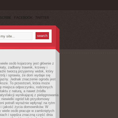
SCRIBE
FACEBOOK
TWITTER
wiele osób kojarzony jest głównie z
iaty, zadbany trawnik, krzewy i
eżki tworzą przyjemny widok, który
trój i sprawia, że dom wydaje się
yjazny. Jednak znaczenie ogrodu jest
ksze. To przestrzeń, która może
ję miejsca odpoczynku, rodzinnych
taktu z naturą, a nawet źródła
atysfakcji wynikającej z pielęgnowania
 niewielki ogród lub przydomowy
eni potrafi wyraźnie wpłynąć na rytm
i i jakość życia domowników. W
y wiele osób pracuje w zamkniętych
iach i spędza znaczną część dnia