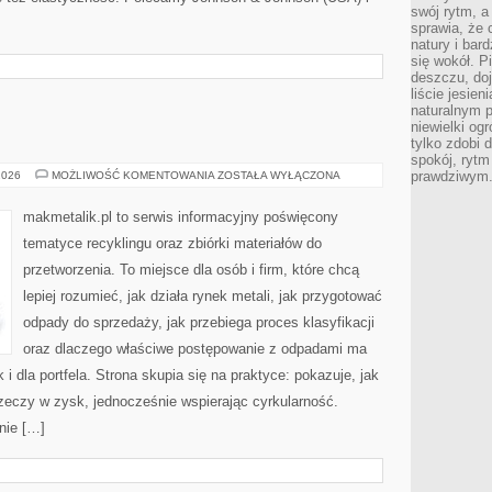
swój rytm, a
sprawia, że 
natury i bar
się wokół. P
deszczu, do
liście jesien
naturalnym p
niewielki og
tylko zdobi 
spokój, rytm
MAKMETALIK
prawdziwym
2026
MOŻLIWOŚĆ KOMENTOWANIA
ZOSTAŁA WYŁĄCZONA
makmetalik.pl to serwis informacyjny poświęcony
tematyce recyklingu oraz zbiórki materiałów do
przetworzenia. To miejsce dla osób i firm, które chcą
lepiej rozumieć, jak działa rynek metali, jak przygotować
odpady do sprzedaży, jak przebiega proces klasyfikacji
oraz dlaczego właściwe postępowanie z odpadami ma
 i dla portfela. Strona skupia się na praktyce: pokazuje, jak
zeczy w zysk, jednocześnie wspierając cyrkularność.
nie […]