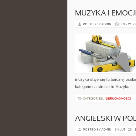
MUZYKA I EMOCJ
POSTED BY ADMIN
LUT - 21 - 
muzyka staje się tu bardziej osobi
kategorie na stronie to Muzyka […
CATEGORIES:
NIERUCHOMOŚCI
ANGIELSKI W P
POSTED BY ADMIN
LUT - 20 - 