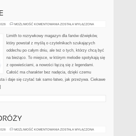
E
MUZYKA
2026
MOŻLIWOŚĆ KOMENTOWANIA
ZOSTAŁA WYŁĄCZONA
I
EMOCJE
Limith to rozrywkowy magazyn dla fanów dźwięków,
który powstał z myślą o czytelnikach szukających
oddechu po całym dniu, ale też o tych, którzy chcą być
na bieżąco. To miejsce, w którym melodie spotykają się
z opowieściami, a nowości łączą się z legendami.
Całość ma charakter bez nadęcia, dzięki czemu
sta i daje się czytać tak samo łatwo, jak przeżywa. Ciekawe
]
ODRÓŻY
ANGIELSKI
2026
MOŻLIWOŚĆ KOMENTOWANIA
ZOSTAŁA WYŁĄCZONA
W
PODRÓŻY