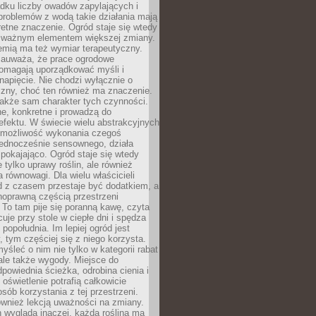
dku liczby owadów zapylających i
problemów z wodą takie działania mają
etne znaczenie. Ogród staje się wtedy
 ważnym elementem większej zmiany.
emią ma też wymiar terapeutyczny.
zauważa, że prace ogrodowe
pomagają uporządkować myśli i
napięcie. Nie chodzi wyłącznie o
czny, choć ten również ma znaczenie.
także sam charakter tych czynności.
e, konkretne i prowadzą do
fektu. W świecie wielu abstrakcyjnych
możliwość wykonania czegoś
jednocześnie sensownego, działa
pokajająco. Ogród staje się wtedy
 tylko uprawy roślin, ale również
 równowagi. Dla wielu właścicieli
 z czasem przestaje być dodatkiem, a
łnoprawną częścią przestrzeni
 To tam pije się poranną kawę, czyta
cuje przy stole w ciepłe dni i spędza
opołudnia. Im lepiej ogród jest
 tym częściej się z niego korzysta.
yśleć o nim nie tylko w kategorii rabat
ale także wygody. Miejsce do
dpowiednia ścieżka, odrobina cienia i
oświetlenie potrafią całkowicie
sób korzystania z tej przestrzeni.
ównież lekcją uważności na zmiany.
 wygląda inaczej, każda roślina ma