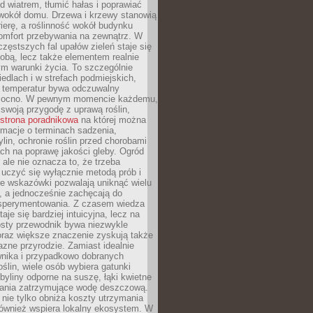
d wiatrem, tłumić hałas i poprawiać
 wokół domu. Drzewa i krzewy stanowią
rierę, a roślinność wokół budynku
omfort przebywania na zewnątrz. W
częstszych fal upałów zieleń staje się
dobą, lecz także elementem realnie
m warunki życia. To szczególnie
edlach i w strefach podmiejskich,
t temperatur bywa odczuwalny
mocno. W pewnym momencie każdemu,
swoją przygodę z uprawą roślin,
strona poradnikowa
na której można
rmacje o terminach sadzenia,
ylin, ochronie roślin przed chorobami
ch na poprawę jakości gleby. Ogród
 ale nie oznacza to, że trzeba
uczyć się wyłącznie metodą prób i
re wskazówki pozwalają uniknąć wielu
, a jednocześnie zachęcają do
sperymentowania. Z czasem wiedza
aje się bardziej intuicyjna, lecz na
osty przewodnik bywa niezwykle
raz większe znaczenie zyskują także
azne przyrodzie. Zamiast idealnie
wnika i przypadkowo dobranych
ślin, wiele osób wybiera gatunki
byliny odporne na suszę, łąki kwietne
zania zatrzymujące wodę deszczową.
 nie tylko obniża koszty utrzymania
również wspiera lokalny ekosystem. W