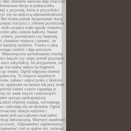
ści albo zbieranie owoców daje znacznie
ednorazowa lekcja w podręczniku.
ięź z przyrodą, która w przyszłości
żyć się na większą odpowiedzialność
. Nie trzeba jednak dysponować dużą
czerpać korzyści z zielonej przestrzeni.
 osób urządza małe ogrody miejskie,
 roślin albo zielone balkony. Nawet
z ziołami, pomidorami czy lawendą
 charakter miejsca i sprawić, że
no bardziej osobiste. Troska o taką
omaga zwolnić i daje poczucie
. Własnoręczne wyhodowanie choćby
lości bazylii czy mięty potrafi przynieść
dużo satysfakcji, bo przypomina, że
iąż ma realny wpływ na fragment
o go świata. Ogród odgrywa również
 społeczną. To miejsce wspólnych
zmów, zabaw i odpoczynku z bliskimi.
ory spędzone na tarasie lub przy stole
ośród zieleni często zapadają w
iej niż wiele innych codziennych
eleń sprzyja spokojniejszej
Ludzie chętniej siadają, rozmawiają
u i odrywają się od ekranów. Ogród
macniać relacje rodzinne i
nawet jeśli początkowo miał pełnić
unkcję dekoracyjną. Ważnym aspektem
aktyczność. Odpowiednio zaplanowany
apewniać cień w upalne dni, osłaniać