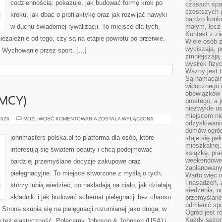
codziennością: pokazuje, jak budować formę krok po
czasach spa
częstszych 
kroku, jak dbać o profilaktykę oraz jak rozwijać nawyki
bardzo konkr
w duchu świadomej rywalizacji. To miejsce dla tych,
małym, lecz
Kontakt z zi
iezależnie od tego, czy są na etapie powrotu po przerwie.
Wiele osób 
wyciszają, 
i Wychowanie przez sport. […]
zmniejszają 
wysiłek fizy
Ważny jest 
Są namacaln
widocznego e
obowiązków 
EMCY)
prostego, a 
niezwykle us
miejscem nie
BEIERSDORF
2026
MOŻLIWOŚĆ KOMENTOWANIA
ZOSTAŁA WYŁĄCZONA
odzyskiwania
(NIEMCY)
domów ogród
johnmasters-polska.pl to platforma dla osób, które
staje się pe
mieszkalnej.
interesują się światem beauty i chcą podejmować
książkę, pra
weekendowe p
bardziej przemyślane decyzje zakupowe oraz
zaplanowany,
pielęgnacyjne. To miejsce stworzone z myślą o tych,
Warto więc m
i nasadzeń, 
którzy lubią wiedzieć, co nakładają na ciało, jak działają
siedzenia, o
składniki i jak budować schemat pielęgnacji bez chaosu
przemyślane 
odmienić spo
trona skupia się na pielęgnacji rozumianej jako droga, w
Ogród jest r
Każdy sezon
le też elastyczność. Polecamy Johnson & Johnson (USA) i