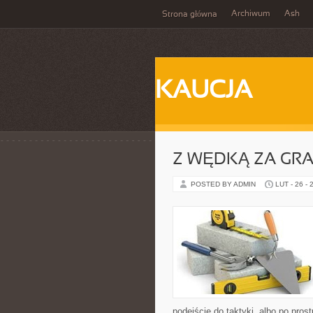
Archiwum
Ash
Strona główna
KAUCJA
Z WĘDKĄ ZA GRA
POSTED BY ADMIN
LUT - 26 - 
podejście do taktyki, albo po pros