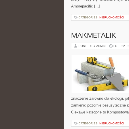
Amorepacific […]
CATEGORIES:
NIERUCHOMOŚCI
MAKMETALIK
POSTED BY ADMIN
LUT - 22 - 
znaczenie zarówno dla ekologii, jak
zamienić pozornie bezużyteczne r
Ciekawe kategorie to Kompostowa
CATEGORIES:
NIERUCHOMOŚCI