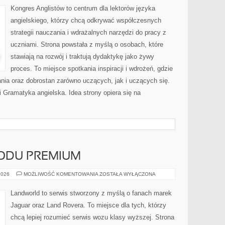
Kongres Anglistów to centrum dla lektorów języka
angielskiego, którzy chcą odkrywać współczesnych
strategii nauczania i wdrażalnych narzędzi do pracy z
uczniami. Strona powstała z myślą o osobach, które
stawiają na rozwój i traktują dydaktykę jako żywy
proces. To miejsce spotkania inspiracji i wdrożeń, gdzie
nia oraz dobrostan zarówno uczących, jak i uczących się.
 Gramatyka angielska. Idea strony opiera się na
ODU PREMIUM
ZAKUP
2026
MOŻLIWOŚĆ KOMENTOWANIA
ZOSTAŁA WYŁĄCZONA
SAMOCHODU
PREMIUM
Landworld to serwis stworzony z myślą o fanach marek
Jaguar oraz Land Rovera. To miejsce dla tych, którzy
chcą lepiej rozumieć serwis wozu klasy wyższej. Strona