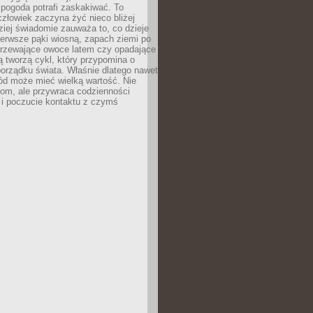
 pogoda potrafi zaskakiwać. To
człowiek zaczyna żyć nieco bliżej
dziej świadomie zauważa to, co dzieje
ierwsze pąki wiosną, zapach ziemi po
jrzewające owoce latem czy opadające
ią tworzą cykl, który przypomina o
orządku świata. Właśnie dlatego nawet
ród może mieć wielką wartość. Nie
dom, ale przywraca codzienności
 i poczucie kontaktu z czymś
.