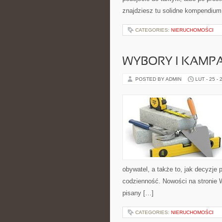
znajdziesz tu solidne kompendium
CATEGORIES:
NIERUCHOMOŚCI
WYBORY I KAMPA
POSTED BY ADMIN
LUT - 25 - 
obywatel, a także to, jak decyzje
codzienność. Nowości na stronie 
pisany […]
CATEGORIES:
NIERUCHOMOŚCI