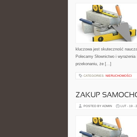
kluczowa jest skuteczność naucza
Polecamy Słownictwo i wyrażenia i
przekonaniu, że […]
CATEGORIES:
NIERUCHOMOŚCI
ZAKUP SAMOCH
POSTED BY ADMIN
LUT - 19 - 