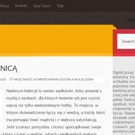
Smerfy
Tagi
Paryż
Spis Treści
SUB
NICĄ
Ogród przez 
estetyką. Kw
Z
2026
MOŻLIWOŚĆ KOMENTOWANIA
ZOSTAŁA WYŁĄCZONA
schludne ści
WĘDKĄ
poprawia nas
ZA
GRANICĄ
bardziej prz
Nadorsze-haller.pl to serwis wędkarski, który powstał z
znacznie wię
myślą o osobach, dla których łowienie ryb jest czymś
pełnić funkc
spotkań, kon
więcej niż tylko weekendowym hobby. To miejsce, w
codziennej s
którym doświadczenie łączy się z wiedzą, a każdy tekst
życia. Nawet
skrawek ziel
ma pomagać łowić mądrzej i z większą satysfakcją.
codziennośc
czasach, gd
Jeśli szukasz pomysłów, chcesz uporządkować swoje
pomieszczen
tu lubisz czytać o wodzie, rybach i wędkarskich realiach,