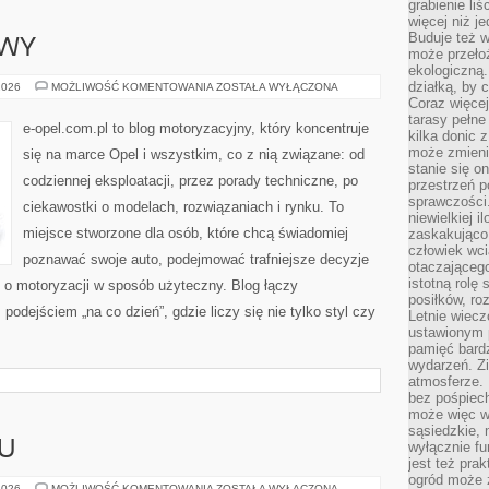
grabienie li
więcej niż j
Buduje też w
AWY
może przeło
ekologiczną
działką, by 
USTERKI
2026
MOŻLIWOŚĆ KOMENTOWANIA
ZOSTAŁA WYŁĄCZONA
I
Coraz więcej
NAPRAWY
tarasy pełne
e-opel.com.pl to blog motoryzacyjny, który koncentruje
kilka donic 
może zmienić
się na marce Opel i wszystkim, co z nią związane: od
stanie się o
codziennej eksploatacji, przez porady techniczne, po
przestrzeń p
sprawczości
ciekawostki o modelach, rozwiązaniach i rynku. To
niewielkiej i
miejsce stworzone dla osób, które chcą świadomiej
zaskakująco 
człowiek wc
poznawać swoje auto, podejmować trafniejsze decyzje
otaczająceg
istotną rolę
 o motoryzacji w sposób użyteczny. Blog łączy
posiłków, ro
odejściem „na co dzień”, gdzie liczy się nie tylko styl czy
Letnie wiecz
ustawionym p
pamięć bardz
wydarzeń. Zi
atmosferze. 
bez pośpiech
może więc wz
sąsiedzkie, 
U
wyłącznie f
jest też pr
ogród może z
TRENINGI
2026
MOŻLIWOŚĆ KOMENTOWANIA
ZOSTAŁA WYŁĄCZONA