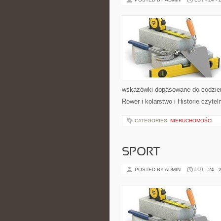
wskazówki dopasowane do codzienno
Rower i kolarstwo i Historie czyt
CATEGORIES:
NIERUCHOMOŚCI
SPORT
POSTED BY ADMIN
LUT - 24 - 