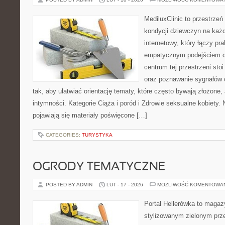
MediluxClinic to przestrzeń
kondycji dziewczyn na każd
internetowy, który łączy pr
empatycznym podejściem d
centrum tej przestrzeni sto
oraz poznawanie sygnałów 
tak, aby ułatwiać orientację tematy, które często bywają złożone,
intymności. Kategorie Ciąża i poród i Zdrowie seksualne kobiety.
pojawiają się materiały poświęcone […]
CATEGORIES:
TURYSTYKA
OGRODY TEMATYCZNE
POSTED BY ADMIN
LUT - 17 - 2026
MOŻLIWOŚĆ KOMENTOWA
Portal Hellerówka to magaz
stylizowanym zielonym prz