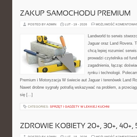
ZAKUP SAMOCHODU PREMIUM
POSTED BY ADMIN
LUT - 19 - 2026
MOŻLIWOŚĆ KOMENTOWA
Landworld to serwis stworz
Jaguar oraz Land Rovera. To
chcą lepiej rozumieć serwi
prowadzi czytelnika od fu
zagadnienia, łącząc doświ
rynku i technologii. Pole
Premium i Motoryzacja W świecie aut Jaguar i terenówek Land Rov
Nawet drobne sygnały potrafią wskazywać na problem, a przeciąg
się […]
CATEGORIES:
SPRZĘT I GADŻETY W LEKKIEJ KUCHNI
ZDROWIE KOBIETY 20+, 30+, 40+, 
POSTED BY ADMIN
LUT - 18 - 2026
MOŻLIWOŚĆ KOMENTOWA