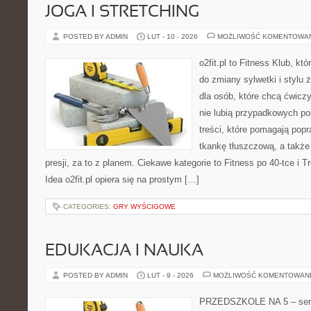
JOGA I STRETCHING
POSTED BY ADMIN
LUT - 10 - 2026
MOŻLIWOŚĆ KOMENTOWA
o2fit.pl to Fitness Klub, któ
do zmiany sylwetki i stylu 
dla osób, które chcą ćwicz
nie lubią przypadkowych po
treści, które pomagają pop
tkankę tłuszczową, a takż
presji, za to z planem. Ciekawe kategorie to Fitness po 40-tce i Tr
Idea o2fit.pl opiera się na prostym […]
CATEGORIES:
GRY WYŚCIGOWE
EDUKACJA I NAUKA
POSTED BY ADMIN
LUT - 9 - 2026
MOŻLIWOŚĆ KOMENTOWAN
PRZEDSZKOLE NA 5 – serw