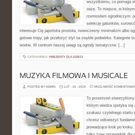
wszystkiemu, co pomaga s
oazę. To miejsce, w którym 
rzemiosłem ogrodniczym: o
selekcję gatunków, surowcó
interesuje Cię japońska prostota, nowoczesny minimalizm albo ogr
gotowe tropy, jak przełożyć styl na zwykłe podwórko. Kategorie 
wodne. W centrum naszej uwagi są ogrody tematyczne: […]
CATEGORIES:
PREZENTY DLA DZIECI
MUZYKA FILMOWA I MUSICALE
POSTED BY ADMIN
LUT - 16 - 2026
MOŻLIWOŚĆ KOMENTOWA
To przestrzeń stworzyliśmy
którym wiedza spotyka się 
szukasz czytelnego startu 
chcesz odświeżyć fundament
prowadzące krok po kroku. T
tylko żywy przewodnik dla 