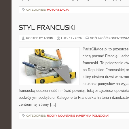
CATEGORIES:
MOTORYZACJA
STYL FRANCUSKI
POSTED BY ADMIN
LUT - 11 - 2026
MOŻLIWOŚĆ KOMENTOWA
ParisGliwice.pl to przestrz
chcą poznać Francję i jedno
francuski. To połączenie d
po Republice Francuskiej o
który otwiera drzwi w rozm
szukasz pomysłów na wyjaz
francuską codzienność i mówić pewniej, tutaj znajdziesz opowie
podwójnym podejściu. Kategorie to Francuska historia i dziedzict
centrum tej strony […]
CATEGORIES:
ROCKY MOUNTAINS (AMERYKA PÓŁNOCNA)