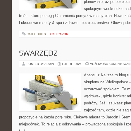
planowanie, aż po bezpiecz
spokojnym weekendzie nad 
treści, które pomogą Ci zamienić pomysł w realny plan. Nowe kate
Luksusowe resorty & spa i Zdrowie i bezpieczeństwo. Główną ideą
CATEGORIES:
EXCELRAPORT
SWARZĘDZ
POSTED BY ADMIN
LUT - 8 - 2026
MOŻLIWOŚĆ KOMENTOWAN
Anabell z Kalisza to blog t
skupiony na Wielkopolsce – 
oczarować spokojem. To mi
wędrówek, gdzie konkret mi
podróży. Jeśli szukasz pla
zajrzeć tam, gdzie nie zagl
propozycje na każdą porę roku. Ciekawe miasta to Jarocin i Śrem. 
miejscówek. To relacja z odkrywania – prowadzona spokojnie i rz