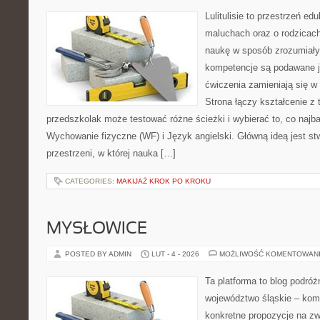
Lulitulisie to przestrzeń e
maluchach oraz o rodzicach
naukę w sposób zrozumiały
kompetencje są podawane j
ćwiczenia zamieniają się 
Strona łączy kształcenie z
przedszkolak może testować różne ścieżki i wybierać to, co najb
Wychowanie fizyczne (WF) i Język angielski. Główną ideą jest st
przestrzeni, w której nauka […]
CATEGORIES:
MAKIJAŻ KROK PO KROKU
MYSŁOWICE
POSTED BY ADMIN
LUT - 4 - 2026
MOŻLIWOŚĆ KOMENTOWAN
Ta platforma to blog podró
województwo śląskie – kom
konkretne propozycje na zw