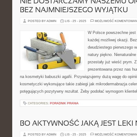
NIE DOSTARCZAMY NASZEMU O
BEZ NAJMNIEJSZEGO WYJĄTKU
POSTED BY ADMIN
LIS - 25 - 2025
MOŻLIWOŚĆ KOMENTOWAN
W Polsce powszechne jest 
każdej możliwej okazji. Be
dwudziestego pierwszego w
natury piękno. Nienaturalne
przestały już wieść prym. 
prezentowana przez nas hu
na kosmetyki babuszki agafii. Przywiązujemy dużą wagę do opini
kosmetyczki wykonujące takie zabiegi jak mikrodermabrazja ce
potęgujących pozytywny rezultat. Żeby podołać wymogom klientel
CATEGORIES:
PORADNIK PRANIA
BO AKTYWNOŚĆ JAKĄ JEST LEKI 
POSTED BY ADMIN
LIS - 25 - 2025
MOŻLIWOŚĆ KOMENTOWAN