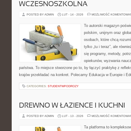
WCZESNOSZKOLNA
POSTED BY ADMIN
LUT - 14 - 2026
MOŻLIWOŚĆ KOMENTOWA
To autorski magazyn poświę
polskim, unijnym oraz glob
osobach, które chcą rozumie
tylko „tu i teraz”, ale równ
się programy, metody, potr
opiekunów, wyzwania nauczyc
państwa. To miejsce stworzone po to, by łączyć praktykę z refleks
krajów przekładać na konkret. Polecamy Edukacja w Europie i Ed
CATEGORIES:
STUDENTWPODROZY
DREWNO W ŁAZIENCE I KUCHNI
POSTED BY ADMIN
LUT - 13 - 2026
MOŻLIWOŚĆ KOMENTOWA
Ta platforma to komplekso