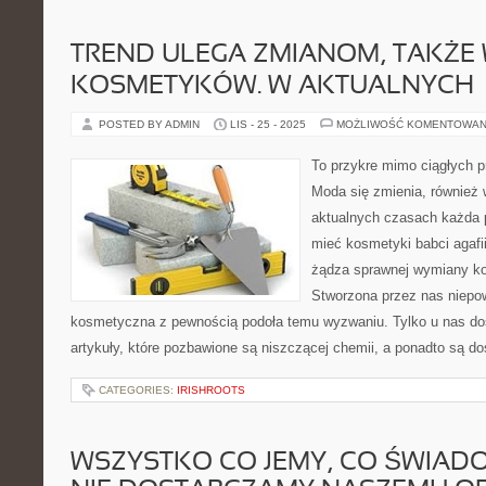
TREND ULEGA ZMIANOM, TAKŻE 
KOSMETYKÓW. W AKTUALNYCH
POSTED BY ADMIN
LIS - 25 - 2025
MOŻLIWOŚĆ KOMENTOWAN
To przykre mimo ciągłych pr
Moda się zmienia, również
aktualnych czasach każda 
mieć kosmetyki babci agafi
żądza sprawnej wymiany k
Stworzona przez nas niepow
kosmetyczna z pewnością podoła temu wyzwaniu. Tylko u nas dos
artykuły, które pozbawione są niszczącej chemii, a ponadto są do
CATEGORIES:
IRISHROOTS
WSZYSTKO CO JEMY, CO ŚWIADO