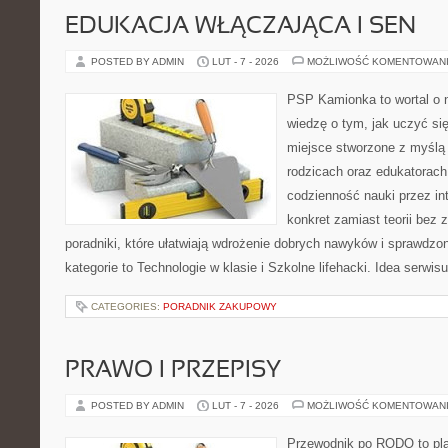
EDUKACJA WŁĄCZAJĄCA I SEN
POSTED BY ADMIN
LUT - 7 - 2026
MOŻLIWOŚĆ KOMENTOWAN
PSP Kamionka to wortal o 
wiedzę o tym, jak uczyć si
miejsce stworzone z myślą 
rodzicach oraz edukatorach
codzienność nauki przez inte
konkret zamiast teorii bez 
poradniki, które ułatwiają wdrożenie dobrych nawyków i sprawdzo
kategorie to Technologie w klasie i Szkolne lifehacki. Idea serwi
CATEGORIES:
PORADNIK ZAKUPOWY
PRAWO I PRZEPISY
POSTED BY ADMIN
LUT - 7 - 2026
MOŻLIWOŚĆ KOMENTOWAN
Przewodnik po RODO to pla