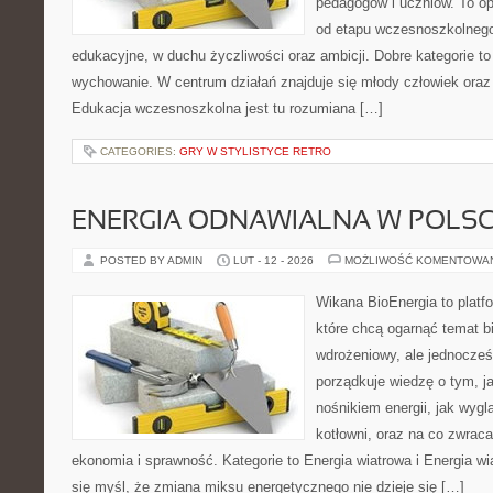
pedagogów i uczniów. To o
od etapu wczesnoszkolnego
edukacyjne, w duchu życzliwości oraz ambicji. Dobre kategorie to
wychowanie. W centrum działań znajduje się młody człowiek oraz
Edukacja wczesnoszkolna jest tu rozumiana […]
CATEGORIES:
GRY W STYLISTYCE RETRO
ENERGIA ODNAWIALNA W POLS
POSTED BY ADMIN
LUT - 12 - 2026
MOŻLIWOŚĆ KOMENTOWA
Wikana BioEnergia to platf
które chcą ogarnąć temat b
wdrożeniowy, ale jednocześ
porządkuje wiedzę o tym, j
nośnikiem energii, jak wygl
kotłowni, oraz na co zwrac
ekonomia i sprawność. Kategorie to Energia wiatrowa i Energia wia
się myśl, że zmiana miksu energetycznego nie dzieje się […]