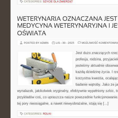
CATEGORIES:
SZYCIE DLA ZWIERZĄT
WETERYNARIA OZNACZANA JEST 
MEDYCYNA WETERYNARYJNA I JE
OŚWIATA
POSTED BY ADMIN
LIS - 30 - 2025
MOŻLIWOŚĆ KOMENTOWAN
Jest dużo znaczących rzec
profesja, rodzina, przyjaci
jesteśmy aktualnie obserwa
każdą dziedzinę życia. I rz
korzystna kwestia, ocalająca
badanie wątroby. Jako że j
wynalazek, jakikolwiek oryginalny, efektywnie wypełniony szkic, 
przykładów coś, co upraszcza nasze powszednie funkcjonowanie.
tej pory nieosiągalne, a nawet niewyobrażalne, stają się […]
CATEGORIES:
ROLKI