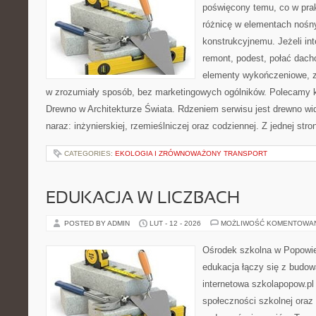
poświęcony temu, co w prak
różnicę w elementach nośn
konstrukcyjnemu. Jeżeli in
remont, podest, połać dach
elementy wykończeniowe, z
w zrozumiały sposób, bez marketingowych ogólników. Polecamy kat
Drewno w Architekturze Świata. Rdzeniem serwisu jest drewno wi
naraz: inżynierskiej, rzemieślniczej oraz codziennej. Z jednej s
CATEGORIES:
EKOLOGIA I ZRÓWNOWAŻONY TRANSPORT
EDUKACJA W LICZBACH
POSTED BY ADMIN
LUT - 12 - 2026
MOŻLIWOŚĆ KOMENTOWA
Ośrodek szkolna w Popowie
edukacja łączy się z budo
internetowa szkolapopow.pl
społeczności szkolnej oraz 