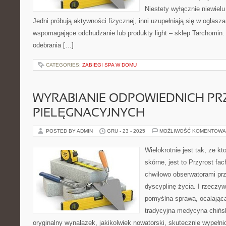
Niestety wyłącznie niewielu 
Jedni próbują aktywności fizycznej, inni uzupełniają się w ogłas
wspomagające odchudzanie lub produkty light – sklep Tarchomi
odebrania […]
CATEGORIES:
ZABIEGI SPA W DOMU
WYRABIANIE ODPOWIEDNICH PR
PIELĘGNACYJNYCH
POSTED BY ADMIN
GRU - 23 - 2025
MOŻLIWOŚĆ KOMENTOWA
Wielokrotnie jest tak, że k
skórne, jest to Przyrost fa
chwilowo obserwatorami pr
dyscyplinę życia. I rzeczyw
pomyślna sprawa, ocalająca 
tradycyjna medycyna chińsk
oryginalny wynalazek, jakikolwiek nowatorski, skutecznie wypełnion