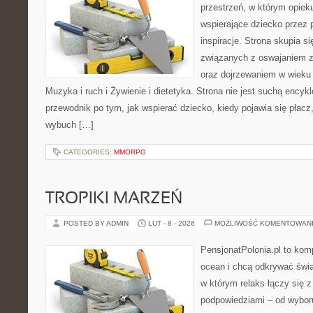
przestrzeń, w którym opiek
wspierające dziecko przez 
inspiracje. Strona skupia 
związanych z oswajaniem z
oraz dojrzewaniem w wiek
Muzyka i ruch i Żywienie i dietetyka. Strona nie jest suchą encyk
przewodnik po tym, jak wspierać dziecko, kiedy pojawia się płac
wybuch […]
CATEGORIES:
MMORPG
TROPIKI MARZEŃ
POSTED BY ADMIN
LUT - 8 - 2026
MOŻLIWOŚĆ KOMENTOWAN
PensjonatPolonia.pl to kom
ocean i chcą odkrywać świa
w którym relaks łączy się 
podpowiedziami – od wyboru