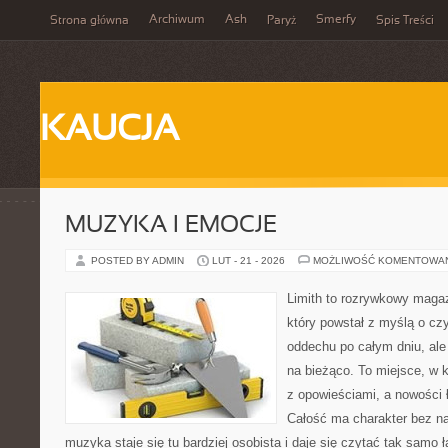
Archiwum
Ash
Smerfy
Strona główna
Paryż
Spis Treści
KAUCJA
MUZYKA I EMOCJE
POSTED BY ADMIN
LUT - 21 - 2026
MOŻLIWOŚĆ KOMENTOWA
Limith to rozrywkowy maga
który powstał z myślą o cz
oddechu po całym dniu, ale 
na bieżąco. To miejsce, w 
z opowieściami, a nowości 
Całość ma charakter bez n
muzyka staje się tu bardziej osobista i daje się czytać tak samo