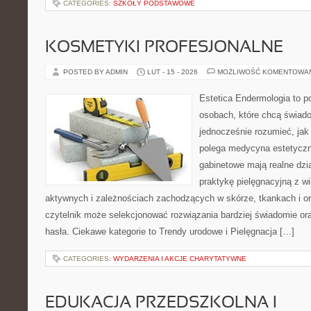
CATEGORIES:
SZKOŁY PODSTAWOWE
KOSMETYKI PROFESJONALNE
POSTED BY ADMIN
LUT - 15 - 2026
MOŻLIWOŚĆ KOMENTOWA
Estetica Endermologia to p
osobach, które chcą świado
jednocześnie rozumieć, jak
polega medycyna estetyczna
gabinetowe mają realne dzia
praktykę pielęgnacyjną z w
aktywnych i zależnościach zachodzących w skórze, tkankach i or
czytelnik może selekcjonować rozwiązania bardziej świadomie o
hasła. Ciekawe kategorie to Trendy urodowe i Pielęgnacja […]
CATEGORIES:
WYDARZENIA I AKCJE CHARYTATYWNE
EDUKACJA PRZEDSZKOLNA I