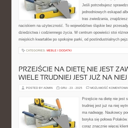
Jeśli potrzebujesz sprawd
jednodniowych eskapad alb
tras zwiedzania, znajdziesz
naciskiem na użyteczność. To województwo śląskie bez przesady,
dziedzictwa i codziennego życia. W centrum opowieści stoi różno
miejskich kwartałów po spokojne parki, od postindustrialnych pej
CATEGORIES:
MEBLE I DODATKI
PRZEJŚCIE NA DIETĘ NIE JEST ZA
WIELE TRUDNIEJ JEST JUŻ NA NI
POSTED BY ADMIN
GRU - 23 - 2025
MOŻLIWOŚĆ KOMENTOWA
Przejście na dietę nie jest
trudniej jest już na niej wy
ma nadwagę. Naukowcy pod
boryka się połowa Polaków.
coraz znacznie więcej klie