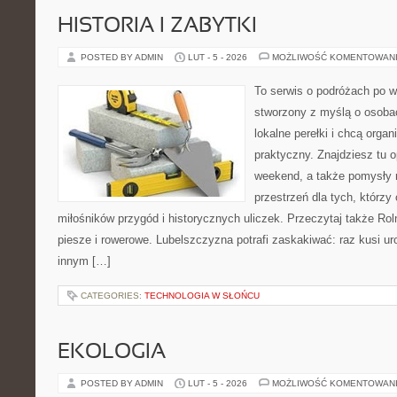
HISTORIA I ZABYTKI
POSTED BY ADMIN
LUT - 5 - 2026
MOŻLIWOŚĆ KOMENTOWAN
To serwis o podróżach po w
stworzony z myślą o osobac
lokalne perełki i chcą org
praktyczny. Znajdziesz tu o
weekend, a także pomysły 
przestrzeń dla tych, którzy 
miłośników przygód i historycznych uliczek. Przeczytaj także Roln
piesze i rowerowe. Lubelszczyzna potrafi zaskakiwać: raz kusi u
innym […]
CATEGORIES:
TECHNOLOGIA W SŁOŃCU
EKOLOGIA
POSTED BY ADMIN
LUT - 5 - 2026
MOŻLIWOŚĆ KOMENTOWAN