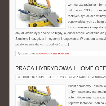
wymogi zarządzania informa
wdrożeniu RODO. Strona je
realnych sytuacjach w inst
odpowiedzialnych za bezpie
to usprawnienie interpretac
aby działania były spójne na błędy, a jednocześnie wdrażalne dl
Szablony i narzędzia i Incydenty i reagowanie. W centrum tematy
przetwarzania danych: zgodność z […]
CATEGORIES:
AUTONOMICZNE POJAZDY
PRACA HYBRYDOWA I HOME OFF
POSTED BY ADMIN
LUT - 6 - 2026
MOŻLIWOŚĆ KOMENTOWAN
Punkt serwisowy Toshiba w
którym stawiamy na rzeteln
potem dobieramy rozwiązanie
naprawa laptopów Toshiba w