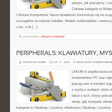
pokaże, jak pracujemy i c
Ciekawe kategorie to Moder
i Historia Komputerów. Nasza działalność koncentruje się na urz
szczególnie na rodzinie Satellite. Modele multimedialne i nowsze p
czas, o ile […]
CATEGORIES:
ZWIĄZKI A FINANSE
PERIPHERALS: KLAWIATURY, MY
POSTED BY ADMIN
LUT - 6 - 2026
MOŻLIWOŚĆ KOMENTOWAN
LAKOM to współczesna prz
komponentom PC oraz napr
pracują nam w każdym tygo
z myślą o osobach, które c
także o tych, którzy potrz
wtedy, gdy komputer odmaw
kategorie to Obudowy i systemy chłodzenia i Obudowy i systemy 