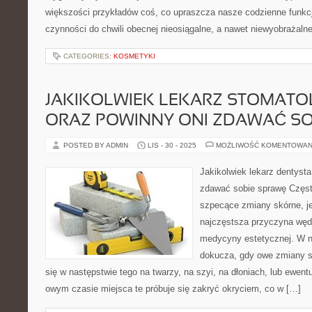
większości przykładów coś, co upraszcza nasze codzienne funkc
czynności do chwili obecnej nieosiągalne, a nawet niewyobrażaln
CATEGORIES:
KOSMETYKI
JAKIKOLWIEK LEKARZ STOMATOL
ORAZ POWINNY ONI ZDAWAĆ SO
POSTED BY ADMIN
LIS - 30 - 2025
MOŻLIWOŚĆ KOMENTOWAN
Jakikolwiek lekarz dentysta
zdawać sobie sprawę Często
szpecące zmiany skórne, je
najczęstsza przyczyna węd
medycyny estetycznej. W n
dokucza, gdy owe zmiany s
się w następstwie tego na twarzy, na szyi, na dłoniach, lub ewent
owym czasie miejsca te próbuje się zakryć okryciem, co w […]