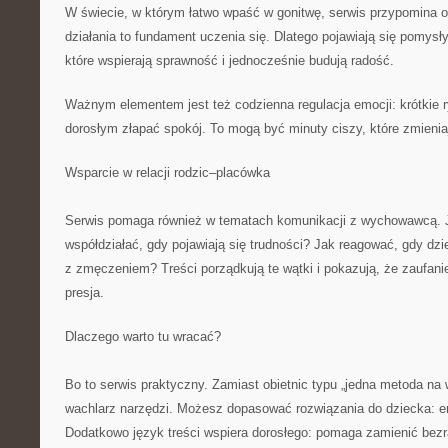
W świecie, w którym łatwo wpaść w gonitwę, serwis przypomina 
działania to fundament uczenia się. Dlatego pojawiają się pomys
które wspierają sprawność i jednocześnie budują radość.
Ważnym elementem jest też codzienna regulacja emocji: krótkie r
dorosłym złapać spokój. To mogą być minuty ciszy, które zmieniaj
Wsparcie w relacji rodzic–placówka
Serwis pomaga również w tematach komunikacji z wychowawcą. 
współdziałać, gdy pojawiają się trudności? Jak reagować, gdy dzi
z zmęczeniem? Treści porządkują te wątki i pokazują, że zaufanie 
presja.
Dlaczego warto tu wracać?
Bo to serwis praktyczny. Zamiast obietnic typu „jedna metoda na
wachlarz narzędzi. Możesz dopasować rozwiązania do dziecka: e
Dodatkowo język treści wspiera dorosłego: pomaga zamienić bezr