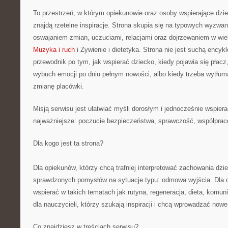
To przestrzeń, w którym opiekunowie oraz osoby wspierające dzi
znajdą rzetelne inspiracje. Strona skupia się na typowych wyzwa
oswajaniem zmian, uczuciami, relacjami oraz dojrzewaniem w w
Muzyka i ruch
i Żywienie i dietetyka. Strona nie jest suchą encyk
przewodnik po tym, jak wspierać dziecko, kiedy pojawia się płac
wybuch emocji po dniu pełnym nowości, albo kiedy trzeba wytłum
zmianę placówki.
Misją serwisu jest ułatwiać myśli dorosłym i jednocześnie wspiera
najważniejsze: poczucie bezpieczeństwa, sprawczość, współprac
Dla kogo jest ta strona?
Dla opiekunów, którzy chcą trafniej interpretować zachowania dzie
sprawdzonych pomysłów na sytuacje typu: odmowa wyjścia. Dla 
wspierać w takich tematach jak rutyna, regeneracja, dieta, komu
dla nauczycieli, którzy szukają inspiracji i chcą wprowadzać nowe
Co znajdziesz w treściach serwisu?