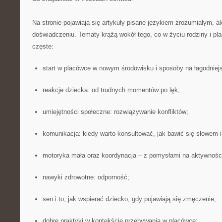
Na stronie pojawiają się artykuły pisane językiem zrozumiałym,
doświadczeniu. Tematy krążą wokół tego, co w życiu rodziny i plac
częste:
start w placówce w nowym środowisku i sposoby na łagodniejs
reakcje dziecka: od trudnych momentów po lęk;
umiejętności społeczne: rozwiązywanie konfliktów;
komunikacja: kiedy warto konsultować, jak bawić się słowem i
motoryka mała oraz koordynacja – z pomysłami na aktywnośc
nawyki zdrowotne: odporność;
sen i to, jak wspierać dziecko, gdy pojawiają się zmęczenie;
dobre praktyki w kontekście przebywania w placówce;