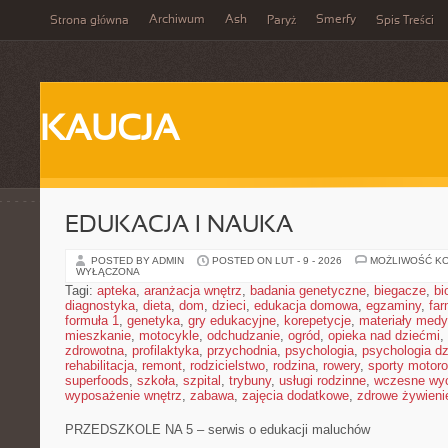
Archiwum
Ash
Smerfy
Strona główna
Paryż
Spis Treści
KAUCJA
EDUKACJA I NAUKA
POSTED BY ADMIN
POSTED ON LUT - 9 - 2026
MOŻLIWOŚĆ K
WYŁĄCZONA
Tagi:
apteka
,
aranżacja wnętrz
,
badania genetyczne
,
biegacze
,
bi
diagnostyka
,
dieta
,
dom
,
dzieci
,
edukacja domowa
,
egzaminy
,
far
formuła 1
,
genetyka
,
gry edukacyjne
,
korepetycje
,
materiały med
mieszkanie
,
motocykle
,
odchudzanie
,
ogród
,
opieka nad dziećmi
,
zdrowotna
,
profilaktyka
,
przychodnia
,
psychologia
,
psychologia dz
rehabilitacja
,
remont
,
rodzicielstwo
,
rodzina
,
rowery
,
sporty motor
superfoods
,
szkoła
,
szpital
,
trybuny
,
usługi rodzinne
,
wczesne wy
wyposażenie wnętrz
,
zabawa
,
zajęcia dodatkowe
,
zdrowe żywieni
PRZEDSZKOLE NA 5 – serwis o edukacji maluchów