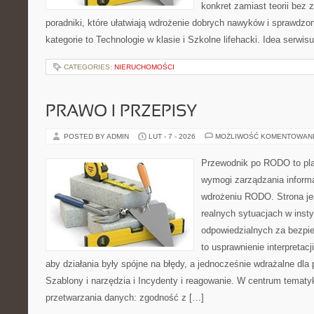
konkret zamiast teorii bez 
poradniki, które ułatwiają wdrożenie dobrych nawyków i sprawdzo
kategorie to Technologie w klasie i Szkolne lifehacki. Idea serwi
CATEGORIES:
NIERUCHOMOŚCI
PRAWO I PRZEPISY
POSTED BY ADMIN
LUT - 7 - 2026
MOŻLIWOŚĆ KOMENTOWAN
Przewodnik po RODO to pla
wymogi zarządzania informa
wdrożeniu RODO. Strona je
realnych sytuacjach w inst
odpowiedzialnych za bezpie
to usprawnienie interpretac
aby działania były spójne na błędy, a jednocześnie wdrażalne dl
Szablony i narzędzia i Incydenty i reagowanie. W centrum tematy
przetwarzania danych: zgodność z […]