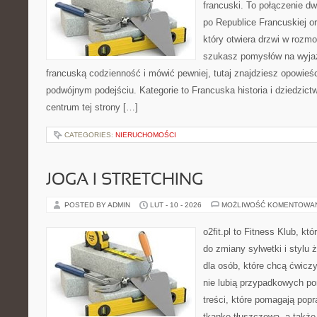
francuski. To połączenie d
po Republice Francuskiej o
który otwiera drzwi w rozm
szukasz pomysłów na wyjaz
francuską codzienność i mówić pewniej, tutaj znajdziesz opowie
podwójnym podejściu. Kategorie to Francuska historia i dziedzict
centrum tej strony […]
CATEGORIES:
NIERUCHOMOŚCI
JOGA I STRETCHING
POSTED BY ADMIN
LUT - 10 - 2026
MOŻLIWOŚĆ KOMENTOWA
o2fit.pl to Fitness Klub, któ
do zmiany sylwetki i stylu 
dla osób, które chcą ćwicz
nie lubią przypadkowych po
treści, które pomagają pop
tkankę tłuszczową, a takż