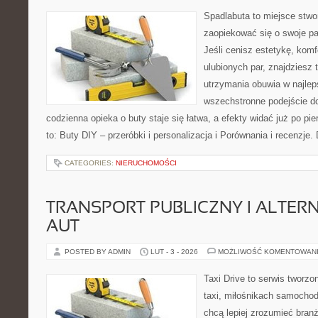
Spadlabuta to miejsce stwo
zaopiekować się o swoje p
Jeśli cenisz estetykę, komf
ulubionych par, znajdziesz
utrzymania obuwia w najlep
wszechstronne podejście do
codzienna opieka o buty staje się łatwa, a efekty widać już po pi
to: Buty DIY – przeróbki i personalizacja i Porównania i recenzje.
CATEGORIES:
NIERUCHOMOŚCI
TRANSPORT PUBLICZNY I ALTER
AUT
POSTED BY ADMIN
LUT - 3 - 2026
MOŻLIWOŚĆ KOMENTOWAN
Taxi Drive to serwis tworz
taxi, miłośnikach samochod
chcą lepiej zrozumieć branż