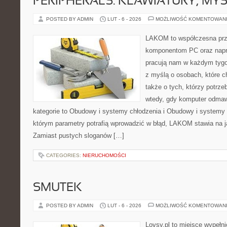
PERIPHERALS: KLAWIATURY, MY
POSTED BY ADMIN
LUT - 6 - 2026
MOŻLIWOŚĆ KOMENTOWAN
LAKOM to współczesna prz
komponentom PC oraz napr
pracują nam w każdym tygo
z myślą o osobach, które c
także o tych, którzy potrz
wtedy, gdy komputer odmaw
kategorie to Obudowy i systemy chłodzenia i Obudowy i systemy 
którym parametry potrafią wprowadzić w błąd, LAKOM stawia na j
Zamiast pustych sloganów […]
CATEGORIES:
NIERUCHOMOŚCI
SMUTEK
POSTED BY ADMIN
LUT - 6 - 2026
MOŻLIWOŚĆ KOMENTOWAN
Lovsy.pl to miejsce wypełn