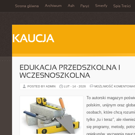
Archiwum
Ash
Smerfy
Strona główna
Paryż
Spis Treści
KAUCJA
EDUKACJA PRZEDSZKOLNA I
WCZESNOSZKOLNA
POSTED BY ADMIN
LUT - 14 - 2026
MOŻLIWOŚĆ KOMENTOWA
To autorski magazyn poświę
polskim, unijnym oraz glob
osobach, które chcą rozumie
tylko „tu i teraz”, ale równ
się programy, metody, potr
opiekunów, wyzwania nauczyc