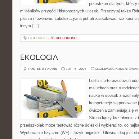
przestrzeń dla tych, którzy 
miłośników przygód i historycznych uliczek. Przeczytaj także Roln
piesze i rowerowe. Lubelszczyzna potrafi zaskakiwać: raz kusi u
innym […]
CATEGORIES:
NIERUCHOMOŚCI
EKOLOGIA
POSTED BY ADMIN
LUT - 5 - 2026
MOŻLIWOŚĆ KOMENTOWAN
Lulitulisie to przestrzeń e
maluchach oraz o rodzicach
naukę w sposób zrozumiały
kompetencje są podawane j
ćwiczenia zamieniają się 
Strona łączy kształcenie z
przedszkolak może testować różne ścieżki i wybierać to, co najb
Wychowanie fizyczne (WF) i Język angielski. Główną ideą jest st