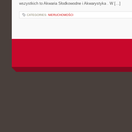
wszystkich to Akwaria Słodkowodne i Akwarystyka . W […]
CATEGORIES:
NIERUCHOMOŚCI