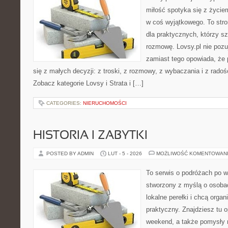
miłość spotyka się z życie
w coś wyjątkowego. To stron
dla praktycznych, którzy s
rozmowę. Lovsy.pl nie pozu
zamiast tego opowiada, że
się z małych decyzji: z troski, z rozmowy, z wybaczania i z rado
Zobacz kategorie Lovsy i Strata i […]
CATEGORIES:
NIERUCHOMOŚCI
HISTORIA I ZABYTKI
POSTED BY ADMIN
LUT - 5 - 2026
MOŻLIWOŚĆ KOMENTOWAN
To serwis o podróżach po w
stworzony z myślą o osobac
lokalne perełki i chcą org
praktyczny. Znajdziesz tu o
weekend, a także pomysły 