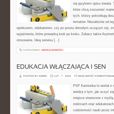
się językiem opisu świata.
które chcą zrozumieć mate
tych, którzy potrzebują dos
tematów. Niezależnie od te
opiekunem, edukatorem, czy po prostu dorosłym uczącym się, zna
wyjaśnienia, które prowadzą krok po kroku. Zobacz także Arytme
stosowana. Ideą serwisu […]
CATEGORIES:
NIERUCHOMOŚCI
EDUKACJA WŁĄCZAJĄCA I SEN
POSTED BY ADMIN
LUT - 7 - 2026
MOŻLIWOŚĆ KOMENTOWAN
PSP Kamionka to wortal o 
wiedzę o tym, jak uczyć si
miejsce stworzone z myślą 
rodzicach oraz edukatorach
codzienność nauki przez inte