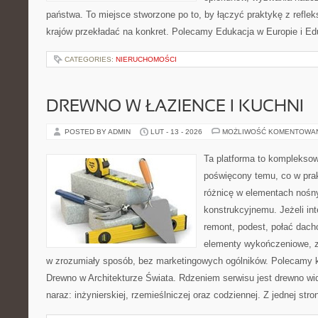
państwa. To miejsce stworzone po to, by łączyć praktykę z refleks
krajów przekładać na konkret. Polecamy Edukacja w Europie i Ed
CATEGORIES:
NIERUCHOMOŚCI
DREWNO W ŁAZIENCE I KUCHNI
POSTED BY ADMIN
LUT - 13 - 2026
MOŻLIWOŚĆ KOMENTOWA
Ta platforma to komplekso
poświęcony temu, co w prak
różnicę w elementach nośn
konstrukcyjnemu. Jeżeli in
remont, podest, połać dach
elementy wykończeniowe, z
w zrozumiały sposób, bez marketingowych ogólników. Polecamy kat
Drewno w Architekturze Świata. Rdzeniem serwisu jest drewno wi
naraz: inżynierskiej, rzemieślniczej oraz codziennej. Z jednej s