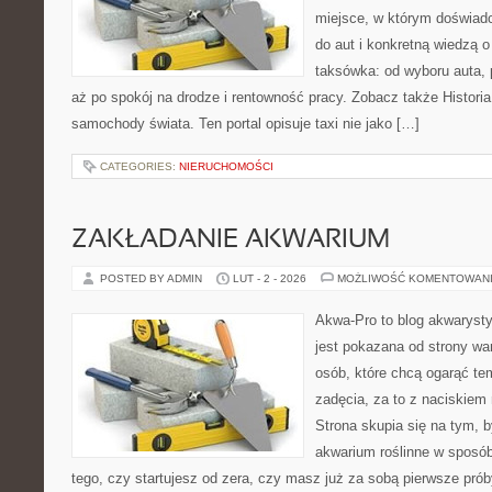
miejsce, w którym doświadc
do aut i konkretną wiedzą 
taksówka: od wyboru auta, 
aż po spokój na drodze i rentowność pracy. Zobacz także Historia
samochody świata. Ten portal opisuje taxi nie jako […]
CATEGORIES:
NIERUCHOMOŚCI
ZAKŁADANIE AKWARIUM
POSTED BY ADMIN
LUT - 2 - 2026
MOŻLIWOŚĆ KOMENTOWAN
Akwa-Pro to blog akwaryst
jest pokazana od strony war
osób, które chcą ogarąć te
zadęcia, za to z naciskiem 
Strona skupia się na tym, 
akwarium roślinne w sposób
tego, czy startujesz od zera, czy masz już za sobą pierwsze prób