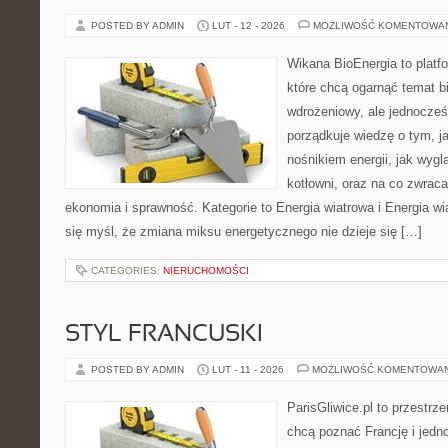
POSTED BY ADMIN
LUT - 12 - 2026
MOŻLIWOŚĆ KOMENTOWA
Wikana BioEnergia to platf
które chcą ogarnąć temat b
wdrożeniowy, ale jednocześ
porządkuje wiedzę o tym, j
nośnikiem energii, jak wygl
kotłowni, oraz na co zwrac
ekonomia i sprawność. Kategorie to Energia wiatrowa i Energia wia
się myśl, że zmiana miksu energetycznego nie dzieje się […]
CATEGORIES:
NIERUCHOMOŚCI
STYL FRANCUSKI
POSTED BY ADMIN
LUT - 11 - 2026
MOŻLIWOŚĆ KOMENTOWA
ParisGliwice.pl to przestrz
chcą poznać Francję i jedno