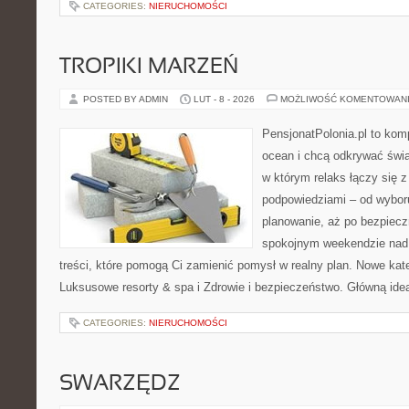
CATEGORIES:
NIERUCHOMOŚCI
TROPIKI MARZEŃ
POSTED BY ADMIN
LUT - 8 - 2026
MOŻLIWOŚĆ KOMENTOWAN
PensjonatPolonia.pl to kom
ocean i chcą odkrywać świa
w którym relaks łączy się 
podpowiedziami – od wyboru
planowanie, aż po bezpiecz
spokojnym weekendzie nad 
treści, które pomogą Ci zamienić pomysł w realny plan. Nowe kate
Luksusowe resorty & spa i Zdrowie i bezpieczeństwo. Główną ideą
CATEGORIES:
NIERUCHOMOŚCI
SWARZĘDZ