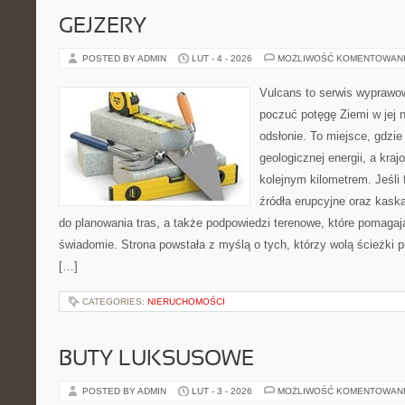
GEJZERY
POSTED BY ADMIN
LUT - 4 - 2026
MOŻLIWOŚĆ KOMENTOWAN
Vulcans to serwis wyprawow
poczuć potęgę Ziemi w jej n
odsłonie. To miejsce, gdzie 
geologicznej energii, a kra
kolejnym kilometrem. Jeśli 
źródła erupcyjne oraz kaska
do planowania tras, a także podpowiedzi terenowe, które pomaga
świadomie. Strona powstała z myślą o tych, którzy wolą ścieżki
[…]
CATEGORIES:
NIERUCHOMOŚCI
BUTY LUKSUSOWE
POSTED BY ADMIN
LUT - 3 - 2026
MOŻLIWOŚĆ KOMENTOWAN