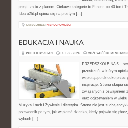
presji, za to z planem. Ciekawe kategorie to Fitness po 40-tce i Tr
Idea o2fit.pl opiera się na prostym […]
CATEGORIES:
NIERUCHOMOŚCI
EDUKACJA I NAUKA
POSTED BY ADMIN
LUT - 9 - 2026
MOŻLIWOŚĆ KOMENTOWAN
PRZEDSZKOLE NA 5 – serw
przestrzeń, w którym opiek
wspierające dziecko przez 
inspiracje. Strona skupia 
związanych z oswajaniem z
oraz dojrzewaniem w wiek
Muzyka i ruch i Żywienie i dietetyka. Strona nie jest suchą encyk
przewodnik po tym, jak wspierać dziecko, kiedy pojawia się płac
wybuch […]