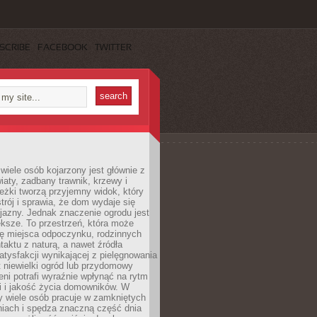
SCRIBE
FACEBOOK
TWITTER
wiele osób kojarzony jest głównie z
iaty, zadbany trawnik, krzewy i
eżki tworzą przyjemny widok, który
trój i sprawia, że dom wydaje się
yjazny. Jednak znaczenie ogrodu jest
ksze. To przestrzeń, która może
ję miejsca odpoczynku, rodzinnych
taktu z naturą, a nawet źródła
atysfakcji wynikającej z pielęgnowania
 niewielki ogród lub przydomowy
eni potrafi wyraźnie wpłynąć na rytm
i i jakość życia domowników. W
y wiele osób pracuje w zamkniętych
iach i spędza znaczną część dnia