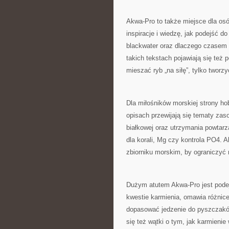
Akwa-Pro to także miejsce dla osó
inspiracje i wiedzę, jak podejść do
blackwater oraz dlaczego czasem 
takich tekstach pojawiają się też 
mieszać ryb „na siłę”, tylko tworz
Dla miłośników morskiej strony h
opisach przewijają się tematy zasol
białkowej oraz utrzymania powtarz
dla korali, Mg czy kontrola PO4. 
zbiorniku morskim, by ograniczyć n
Dużym atutem Akwa-Pro jest podej
kwestie karmienia, omawia różnice
dopasować jedzenie do pyszczaków
się też wątki o tym, jak karmienie 