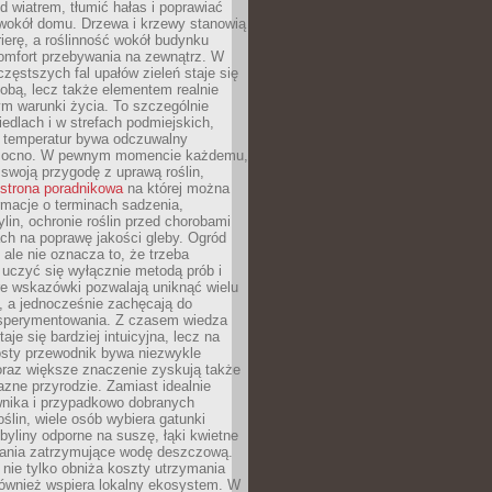
d wiatrem, tłumić hałas i poprawiać
 wokół domu. Drzewa i krzewy stanowią
rierę, a roślinność wokół budynku
omfort przebywania na zewnątrz. W
częstszych fal upałów zieleń staje się
dobą, lecz także elementem realnie
m warunki życia. To szczególnie
edlach i w strefach podmiejskich,
t temperatur bywa odczuwalny
mocno. W pewnym momencie każdemu,
swoją przygodę z uprawą roślin,
strona poradnikowa
na której można
rmacje o terminach sadzenia,
ylin, ochronie roślin przed chorobami
ch na poprawę jakości gleby. Ogród
 ale nie oznacza to, że trzeba
uczyć się wyłącznie metodą prób i
re wskazówki pozwalają uniknąć wielu
, a jednocześnie zachęcają do
sperymentowania. Z czasem wiedza
aje się bardziej intuicyjna, lecz na
osty przewodnik bywa niezwykle
raz większe znaczenie zyskują także
azne przyrodzie. Zamiast idealnie
wnika i przypadkowo dobranych
ślin, wiele osób wybiera gatunki
byliny odporne na suszę, łąki kwietne
zania zatrzymujące wodę deszczową.
 nie tylko obniża koszty utrzymania
również wspiera lokalny ekosystem. W