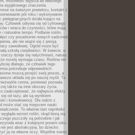
em, możliwość wyjścia do własnego
era wyjątkowego znaczenia.
minut na świeżym powietrzu, kontakt z
bserwowanie pór roku i wykonywanie
c pielęgnacyjnych działa kojąco na
wy. Człowiek odrywa się od cyfrowego
ców i wraca do czynności, które mają
 i naturalne tempo. Podlanie roślin,
gałęzi czy posadzenie nowych sadzonek
enia, ale nie wiąże się z presją
pracy zawodowej. Ogród może być
ałą szkołą cierpliwości. W świecie, w
 rzeczy dzieje się natychmiast, natura
 że rozwój wymaga czasu. Roślina nie
ybciej dlatego, że człowiek tego
emia potrzebuje odpowiednich
asiona muszą przejść swój proces, a
awsze układa się po naszej myśli. Ta
 niezwykle cenna, ponieważ pozwala
czej także na inne obszary życia.
o zaakceptować, że najlepsze efekty
ą się od razu, ale są wynikiem
oski i konsekwencji. Dla rodzin z
ód może stać się miejscem nauki
iadczenie. To właśnie tam najmłodsi
k wygląda wzrost roślin, skąd biorą się
czego pszczoły są potrzebne i jak
przyroda wraz z kolejnymi porami roku.
nie jest abstrakcyjna, bo dziecko
yć ją na własne oczy. Wspólne sianie,