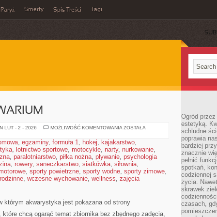
Smerfy
Tagi
Paryż
Spis Treści
SUB
WARIUM
Ogród przez 
estetyką. Kw
ZAKŁADANIE
 LUT - 2 - 2026
MOŻLIWOŚĆ KOMENTOWANIA
ZOSTAŁA
schludne ści
AKWARIUM
poprawia nas
domowa
,
egzaminy
,
formuła 1
,
hokej
,
kajakarstwo
,
bardziej prz
styka
,
lotnictwo sportowe
,
motocykle
,
narty
,
nurkowanie
,
znacznie wię
czna
,
paralotniarstwo
,
piłka nożna
,
pływanie
,
psychologia
pełnić funkc
zina
,
rowery
,
saneczkarstwo
,
siatkówka
,
siłownia
,
spotkań, kon
 motorowe
,
sporty powietrzne
,
sporty wodne
,
sporty zimowe
,
codziennej s
 rodzinne
,
wczesne wychowanie
,
wellness
,
zajęcia
życia. Nawet
skrawek ziel
codziennośc
w którym akwarystyka jest pokazana od strony
czasach, gd
pomieszczen
, które chcą ogarąć temat zbiornika bez zbędnego zadęcia,