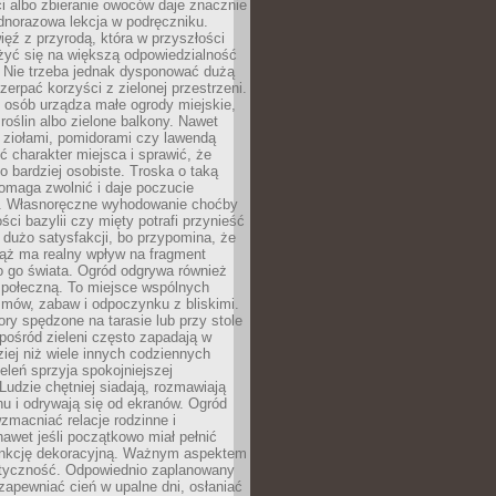
ści albo zbieranie owoców daje znacznie
ednorazowa lekcja w podręczniku.
ięź z przyrodą, która w przyszłości
żyć się na większą odpowiedzialność
. Nie trzeba jednak dysponować dużą
czerpać korzyści z zielonej przestrzeni.
 osób urządza małe ogrody miejskie,
 roślin albo zielone balkony. Nawet
z ziołami, pomidorami czy lawendą
 charakter miejsca i sprawić, że
no bardziej osobiste. Troska o taką
omaga zwolnić i daje poczucie
. Własnoręczne wyhodowanie choćby
lości bazylii czy mięty potrafi przynieść
dużo satysfakcji, bo przypomina, że
iąż ma realny wpływ na fragment
o go świata. Ogród odgrywa również
 społeczną. To miejsce wspólnych
zmów, zabaw i odpoczynku z bliskimi.
ory spędzone na tarasie lub przy stole
ośród zieleni często zapadają w
iej niż wiele innych codziennych
eleń sprzyja spokojniejszej
Ludzie chętniej siadają, rozmawiają
u i odrywają się od ekranów. Ogród
macniać relacje rodzinne i
nawet jeśli początkowo miał pełnić
unkcję dekoracyjną. Ważnym aspektem
aktyczność. Odpowiednio zaplanowany
apewniać cień w upalne dni, osłaniać