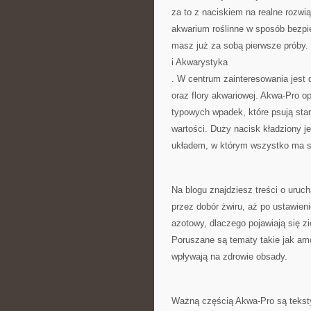
za to z naciskiem na realne rozwi
akwarium roślinne w sposób bezpie
masz już za sobą pierwsze próby.
i Akwarystyka
. W centrum zainteresowania jest
oraz flory akwariowej. Akwa-Pro o
typowych wpadek, które psują sta
wartości. Duży nacisk kładziony je
układem, w którym wszystko ma s
Na blogu znajdziesz treści o uruch
przez dobór żwiru, aż po ustawienie
azotowy, dlaczego pojawiają się zie
Poruszane są tematy takie jak am
wpływają na zdrowie obsady.
Ważną częścią Akwa-Pro są tekst