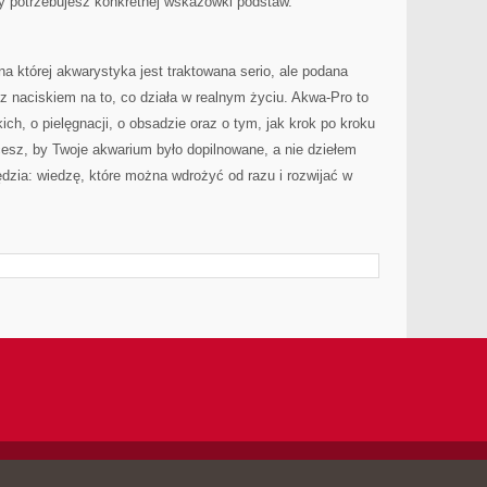
y potrzebujesz konkretnej wskazówki podstaw.
na której akwarystyka jest traktowana serio, ale podana
 z naciskiem na to, co działa w realnym życiu. Akwa-Pro to
ich, o pielęgnacji, o obsadzie oraz o tym, jak krok po kroku
cesz, by Twoje akwarium było dopilnowane, a nie dziełem
dzia: wiedzę, które można wdrożyć od razu i rozwijać w