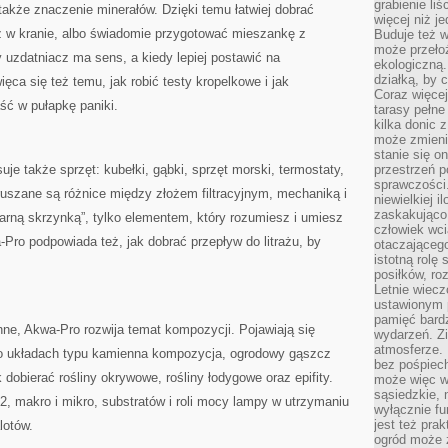
grabienie li
 także znaczenie minerałów. Dzięki temu łatwiej dobrać
więcej niż j
 w kranie, albo świadomie przygotować mieszankę z
Buduje też w
może przeło
uzdatniacz ma sens, a kiedy lepiej postawić na
ekologiczną
działką, by 
ca się też temu, jak robić testy kropelkowe i jak
Coraz więcej
ść w pułapkę paniki.
tarasy pełne
kilka donic 
może zmienić
stanie się o
je także sprzęt: kubełki, gąbki, sprzęt morski, termostaty,
przestrzeń p
sprawczości
ruszane są różnice między złożem filtracyjnym, mechaniką i
niewielkiej i
zaskakująco 
czarną skrzynką”, tylko elementem, który rozumiesz i umiesz
człowiek wc
-Pro podpowiada też, jak dobrać przepływ do litrażu, by
otaczająceg
istotną rolę
posiłków, ro
Letnie wiecz
ustawionym p
pamięć bardz
inne, Akwa-Pro rozwija temat kompozycji. Pojawiają się
wydarzeń. Zi
atmosferze. 
m, o układach typu kamienna kompozycja, ogrodowy gąszcz
bez pośpiech
 dobierać rośliny okrywowe, rośliny łodygowe oraz epifity.
może więc wz
sąsiedzkie, 
, makro i mikro, substratów i roli mocy lampy w utrzymaniu
wyłącznie f
jest też pr
lotów.
ogród może z