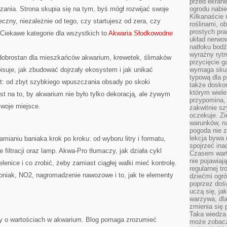
przed ekran
ązania. Strona skupia się na tym, byś mógł rozwijać swoje
ogrodu nabi
Kilkanaście 
czny, niezależnie od tego, czy startujesz od zera, czy
roślinami, o
prostych pra
 Ciekawe kategorie dla wszystkich to
Akwaria Słodkowodne
układ nerwo
natłoku bodź
wyraźny rytm
 dobrostan dla mieszkańców akwarium, krewetek, ślimaków
przycięcie 
pisuje, jak zbudować dojrzały ekosystem i jak unikać
wymaga skupi
typową dla 
rt: od zbyt szybkiego wpuszczania obsady po skoki
także doskon
którym wiele
st na to, by akwarium nie było tylko dekoracją, ale żywym
przypomina,
woje miejsce.
zakwitnie sz
oczekuje. Zi
warunków, n
pogoda nie z
lekcja bywa
amianiu baniaka krok po kroku: od wyboru litry i formatu,
spojrzeć ina
 filtracji oraz lamp. Akwa-Pro tłumaczy, jak działa cykl
Czasem wart
nie pojawiaj
lenice i co zrobić, żeby zamiast ciągłej walki mieć kontrolę.
regularnej tr
oniak, NO2, nagromadzenie nawozowe i to, jak te elementy
dziećmi ogr
poprzez dośw
uczą się, ja
warzywa, dla
zmienia się 
Taka wiedza 
y o wartościach w akwarium. Blog pomaga zrozumieć
może zobacz