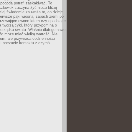
 pogoda potrafi zaskakiwać. To
człowiek zaczyna żyć nieco bliżej
dziej świadomie zauważa to, co dzieje
ierwsze pąki wiosną, zapach ziemi po
jrzewające owoce latem czy opadające
ią tworzą cykl, który przypomina o
orządku świata. Właśnie dlatego nawet
ród może mieć wielką wartość. Nie
dom, ale przywraca codzienności
 i poczucie kontaktu z czymś
.