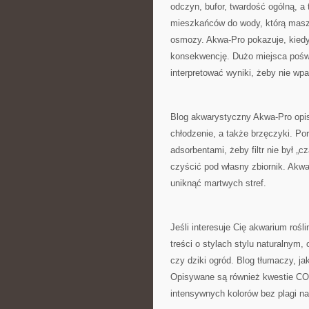
odczyn, bufor, twardość ogólną, a
mieszkańców do wody, którą masz
osmozy. Akwa-Pro pokazuje, kiedy 
konsekwencję. Dużo miejsca poświę
interpretować wyniki, żeby nie wpa
Blog akwarystyczny Akwa-Pro opisu
chłodzenie, a także brzęczyki. Po
adsorbentami, żeby filtr nie był „
czyścić pod własny zbiornik. Akwa
uniknąć martwych stref.
Jeśli interesuje Cię akwarium rośl
treści o stylach stylu naturalny
czy dziki ogród. Blog tłumaczy, jak
Opisywane są również kwestie CO2
intensywnych kolorów bez plagi na