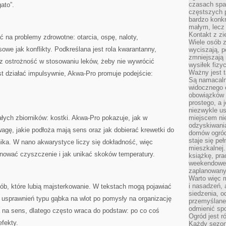
czasach spa
ato”.
częstszych 
bardzo konkr
małym, lecz
Kontakt z zi
 na problemy zdrowotne: otarcia, ospę, naloty,
Wiele osób 
sowe jak konflikty. Podkreślana jest rola kwarantanny,
wyciszają, 
zmniejszają 
z ostrożność w stosowaniu leków, żeby nie wywrócić
wysiłek fizy
Ważny jest 
t działać impulsywnie, Akwa-Pro promuje podejście:
Są namacaln
widocznego e
obowiązków 
prostego, a 
niezwykle us
ałych zbiorników: kostki. Akwa-Pro pokazuje, jak w
miejscem nie
odzyskiwania
wagę, jakie podłoża mają sens oraz jak dobierać krewetki do
domów ogród
staje się pe
nika. W nano akwarystyce liczy się dokładność, więc
mieszkalnej.
lanować czyszczenie i jak unikać skoków temperatury.
książkę, pra
weekendowe p
zaplanowany,
Warto więc m
i nasadzeń, 
osób, które lubią majsterkowanie. W tekstach mogą pojawiać
siedzenia, o
h usprawnień typu gąbka na wlot po pomysły na organizację
przemyślane 
odmienić spo
 na sens, dlatego często wraca do podstaw: po co coś
Ogród jest r
efekty.
Każdy sezon