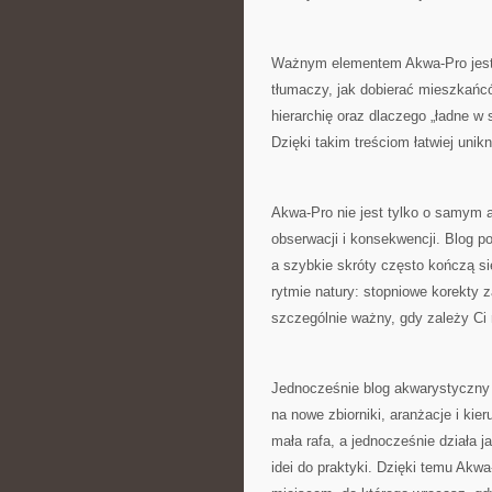
Ważnym elementem Akwa-Pro jest 
tłumaczy, jak dobierać mieszkańcó
hierarchię oraz dlaczego „ładne w
Dzięki takim treściom łatwiej unik
Akwa-Pro nie jest tylko o samym a
obserwacji i konsekwencji. Blog p
a szybkie skróty często kończą s
rytmie natury: stopniowe korekty z
szczególnie ważny, gdy zależy Ci
Jednocześnie blog akwarystyczny 
na nowe zbiorniki, aranżacje i kie
mała rafa, a jednocześnie działa j
idei do praktyki. Dzięki temu Akw