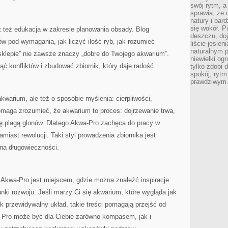
swój rytm, a
sprawia, że 
natury i bar
się wokół. P
też edukacja w zakresie planowania obsady. Blog
deszczu, do
w pod wymagania, jak liczyć ilość ryb, jak rozumieć
liście jesien
naturalnym p
 sklepie” nie zawsze znaczy „dobre do Twojego akwarium”.
niewielki og
nąć konfliktów i zbudować zbiornik, który daje radość.
tylko zdobi 
spokój, rytm
prawdziwym
kwarium, ale też o sposobie myślenia: cierpliwości,
omaga zrozumieć, że akwarium to proces: dojrzewanie trwa,
ię plagą glonów. Dlatego Akwa-Pro zachęca do pracy w
amiast rewolucji. Taki styl prowadzenia zbiornika jest
 na długowieczności.
Akwa-Pro jest miejscem, gdzie można znaleźć inspiracje
runki rozwoju. Jeśli marzy Ci się akwarium, które wygląda jak
ak przewidywalny układ, takie treści pomagają przejść od
a-Pro może być dla Ciebie zarówno kompasem, jak i