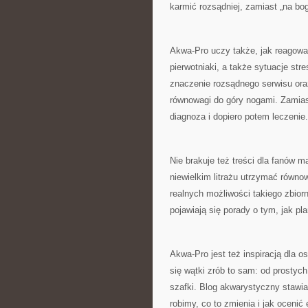
karmić rozsądniej, zamiast „na bog
Akwa-Pro uczy także, jak reagować
pierwotniaki, a także sytuacje stre
znaczenie rozsądnego serwisu ora
równowagi do góry nogami. Zamias
diagnoza i dopiero potem leczenie.
Nie brakuje też treści dla fanów m
niewielkim litrażu utrzymać równo
realnych możliwości takiego zbior
pojawiają się porady o tym, jak p
Akwa-Pro jest też inspiracją dla 
się wątki zrób to sam: od prostyc
szafki. Blog akwarystyczny stawia
robimy, co to zmienia i jak ocenić 