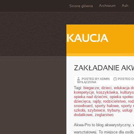
Archiwum
Ash
Strona główna
KAUCJA
ZAKŁADANIE AK
POSTED BY ADMIN
POSTED ON
WYŁĄCZONA
Tagi:
biegacze
,
dzieci
,
edukacja 
korepetycje
,
koszykówka
,
kultury
opieka nad dziećmi
,
opieka społe
dziecięca
,
rajdy
,
rodzicielstwo
,
rod
snowboard
,
sporty halowe
,
sporty
szkoła
,
szybowce
,
trybuny
,
usługi
dodatkowe
,
żeglarstwo
Akwa-Pro to blog akwarystyczny, 
warsztatowej. To miejsce dla osób