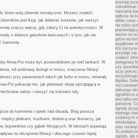
posesję prze
mikroklimat
naturalną ba
b, które wolą zbiorniki tematyczne. Możesz znaleźć
wpływa na k
 zbiorników pod Azję, jak dobierać korzenie, jak tworzyć
dobie coraz 
nie tylko oz
mniej znaczy więcej, gdy zależy Ci na autentyczności. W
poprawiający
ważne na osi
porady o doborze gatunków ławicowych i o tym, jak nie
gdzie wzros
yć harmonię.
wyjątkowo 
kto zaczyna 
przydaje się
znaleźć info
obby Akwa-Pro może być przewodnikiem po reef tankach. W
pielęgnacji b
czy sposoba
enia, roli podstawy biologii w morzu, znaczenia filtracji
uczy pokory,
wszystkiego 
alności przy parametrach takich jak bufor w morzu, minerały
błędów. Dob
Akwa-Pro pokazuje też, jak planować ekipę sprzątającą w
rozczarowań
dalszego ek
iechciane naloty i cieszyć się kolorami rafy.
ogrodnicza st
początku pr
pomocny. Co
ogrody przyj
ście do karmienia i opieki nad obsadą. Blog porusza
równego tra
ozdobnych ro
 między płatkami, kostkami, drobnicą oraz tłumaczy, jak
miododajne, 
, bojowników czy gąbek filtrujących. W tekstach pojawiają
oraz rozwią
To podejście
wpływa na obciążenie filtracji i dlaczego czasem lepiej
ogrodu, ale 