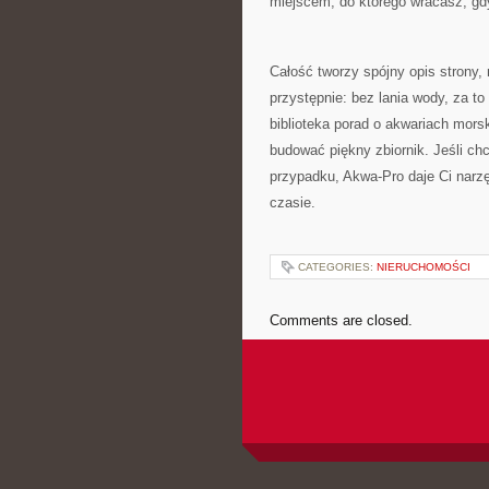
miejscem, do którego wracasz, gd
Całość tworzy spójny opis strony, 
przystępnie: bez lania wody, za to
biblioteka porad o akwariach morsk
budować piękny zbiornik. Jeśli ch
przypadku, Akwa-Pro daje Ci narzę
czasie.
CATEGORIES:
NIERUCHOMOŚCI
Comments are closed.