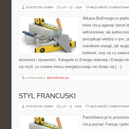
POSTED BY ADMIN
LUT - 12 - 2026
MOŻLIWOŚĆ KOMENTOWA
Wikana BioEnergia to platf
które chcą ogarnąć temat b
wdrożeniowy, ale jednocześ
porządkuje wiedzę o tym, j
nośnikiem energii, jak wygl
kotłowni, oraz na co zwrac
ekonomia i sprawność. Kategorie to Energia wiatrowa i Energia wia
się myśl, że zmiana miksu energetycznego nie dzieje się […]
CATEGORIES:
MOTORYZACJA
STYL FRANCUSKI
POSTED BY ADMIN
LUT - 11 - 2026
MOŻLIWOŚĆ KOMENTOWA
ParisGliwice.pl to przestrz
chcą poznać Francję i jedno