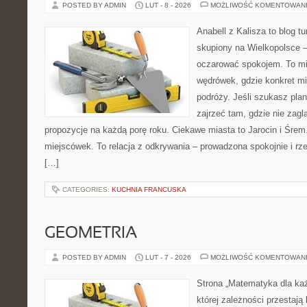
POSTED BY ADMIN
LUT - 8 - 2026
MOŻLIWOŚĆ KOMENTOWAN
Anabell z Kalisza to blog t
skupiony na Wielkopolsce – 
oczarować spokojem. To mi
wędrówek, gdzie konkret mi
podróży. Jeśli szukasz pla
zajrzeć tam, gdzie nie zagl
propozycje na każdą porę roku. Ciekawe miasta to Jarocin i Śrem. 
miejscówek. To relacja z odkrywania – prowadzona spokojnie i rz
[…]
CATEGORIES:
KUCHNIA FRANCUSKA
GEOMETRIA
POSTED BY ADMIN
LUT - 7 - 2026
MOŻLIWOŚĆ KOMENTOWAN
Strona „Matematyka dla każ
której zależności przestają