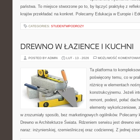
państwa. To miejsce stworzone po to, by łączyć praktykę z refleks
krajów przekładać na konkret. Polecamy Edukacja w Europie i Ed
CATEGORIES:
STUDENTWPODROZY
DREWNO W ŁAZIENCE I KUCHNI
POSTED BY ADMIN
LUT - 13 - 2026
MOŻLIWOŚĆ KOMENTOWA
Ta platforma to komplekso
poświęcony temu, co w prak
różnicę w elementach nośn
konstrukcyjnemu. Jeżeli in
remont, podest, połać dach
elementy wykończeniowe, z
w zrozumiały sposób, bez marketingowych ogólników. Polecamy kat
Drewno w Architekturze Świata. Rdzeniem serwisu jest drewno wi
naraz: inżynierskiej, rzemieślniczej oraz codziennej. Z jednej s