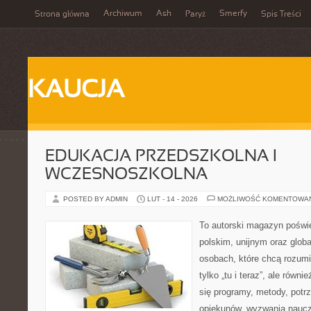
Archiwum
Ash
Smerfy
Strona główna
Paryż
Spis Treści
KAUCJA
EDUKACJA PRZEDSZKOLNA I
WCZESNOSZKOLNA
POSTED BY ADMIN
LUT - 14 - 2026
MOŻLIWOŚĆ KOMENTOWA
To autorski magazyn poświę
polskim, unijnym oraz glob
osobach, które chcą rozumie
tylko „tu i teraz”, ale równ
się programy, metody, potr
opiekunów, wyzwania nauczyc