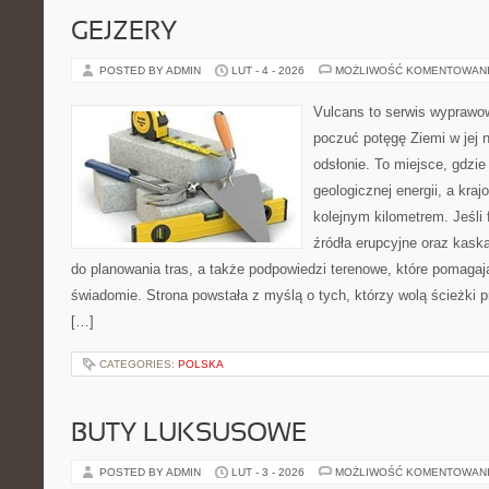
GEJZERY
POSTED BY ADMIN
LUT - 4 - 2026
MOŻLIWOŚĆ KOMENTOWAN
Vulcans to serwis wyprawow
poczuć potęgę Ziemi w jej n
odsłonie. To miejsce, gdzie 
geologicznej energii, a kra
kolejnym kilometrem. Jeśli 
źródła erupcyjne oraz kaska
do planowania tras, a także podpowiedzi terenowe, które pomaga
świadomie. Strona powstała z myślą o tych, którzy wolą ścieżki
[…]
CATEGORIES:
POLSKA
BUTY LUKSUSOWE
POSTED BY ADMIN
LUT - 3 - 2026
MOŻLIWOŚĆ KOMENTOWAN