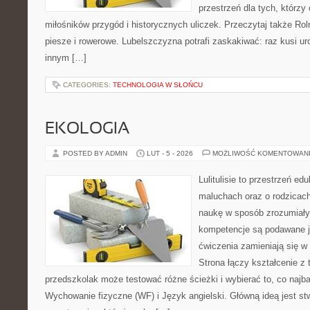
przestrzeń dla tych, którzy 
miłośników przygód i historycznych uliczek. Przeczytaj także Roln
piesze i rowerowe. Lubelszczyzna potrafi zaskakiwać: raz kusi u
innym […]
CATEGORIES:
TECHNOLOGIA W SŁOŃCU
EKOLOGIA
POSTED BY ADMIN
LUT - 5 - 2026
MOŻLIWOŚĆ KOMENTOWAN
Lulitulisie to przestrzeń e
maluchach oraz o rodzicach
naukę w sposób zrozumiały
kompetencje są podawane j
ćwiczenia zamieniają się 
Strona łączy kształcenie z
przedszkolak może testować różne ścieżki i wybierać to, co najb
Wychowanie fizyczne (WF) i Język angielski. Główną ideą jest st