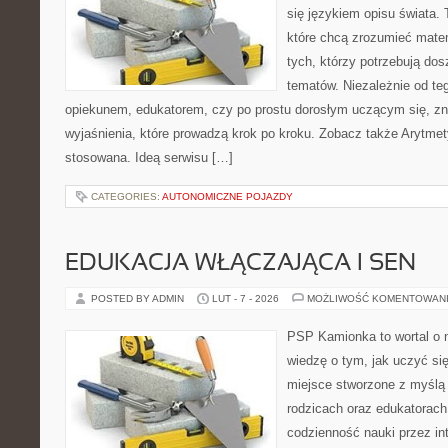
się językiem opisu świata.
które chcą zrozumieć mate
tych, którzy potrzebują dos
tematów. Niezależnie od te
opiekunem, edukatorem, czy po prostu dorosłym uczącym się, zna
wyjaśnienia, które prowadzą krok po kroku. Zobacz także Arytme
stosowana. Ideą serwisu […]
CATEGORIES:
AUTONOMICZNE POJAZDY
EDUKACJA WŁĄCZAJĄCA I SEN
POSTED BY ADMIN
LUT - 7 - 2026
MOŻLIWOŚĆ KOMENTOWAN
PSP Kamionka to wortal o 
wiedzę o tym, jak uczyć si
miejsce stworzone z myślą 
rodzicach oraz edukatorach
codzienność nauki przez inte