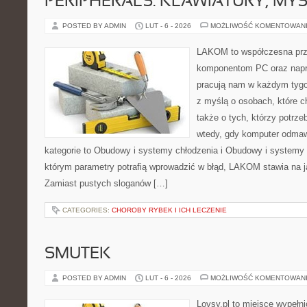
PERIPHERALS: KLAWIATURY, MY
POSTED BY ADMIN
LUT - 6 - 2026
MOŻLIWOŚĆ KOMENTOWAN
LAKOM to współczesna prz
komponentom PC oraz napr
pracują nam w każdym tygo
z myślą o osobach, które c
także o tych, którzy potrz
wtedy, gdy komputer odmaw
kategorie to Obudowy i systemy chłodzenia i Obudowy i systemy 
którym parametry potrafią wprowadzić w błąd, LAKOM stawia na j
Zamiast pustych sloganów […]
CATEGORIES:
CHOROBY RYBEK I ICH LECZENIE
SMUTEK
POSTED BY ADMIN
LUT - 6 - 2026
MOŻLIWOŚĆ KOMENTOWAN
Lovsy.pl to miejsce wypełn