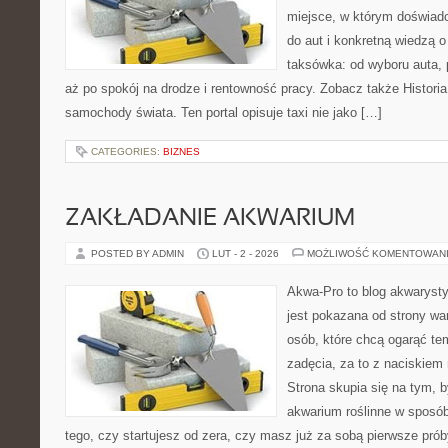
miejsce, w którym doświadc
do aut i konkretną wiedzą 
taksówka: od wyboru auta, 
aż po spokój na drodze i rentowność pracy. Zobacz także Historia
samochody świata. Ten portal opisuje taxi nie jako […]
CATEGORIES:
BIZNES
ZAKŁADANIE AKWARIUM
POSTED BY ADMIN
LUT - 2 - 2026
MOŻLIWOŚĆ KOMENTOWAN
Akwa-Pro to blog akwaryst
jest pokazana od strony war
osób, które chcą ogarąć te
zadęcia, za to z naciskiem 
Strona skupia się na tym, 
akwarium roślinne w sposób
tego, czy startujesz od zera, czy masz już za sobą pierwsze prób