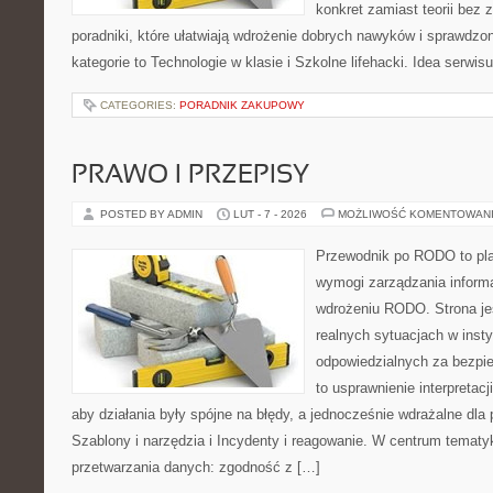
konkret zamiast teorii bez 
poradniki, które ułatwiają wdrożenie dobrych nawyków i sprawdzo
kategorie to Technologie w klasie i Szkolne lifehacki. Idea serwi
CATEGORIES:
PORADNIK ZAKUPOWY
PRAWO I PRZEPISY
POSTED BY ADMIN
LUT - 7 - 2026
MOŻLIWOŚĆ KOMENTOWAN
Przewodnik po RODO to pla
wymogi zarządzania informa
wdrożeniu RODO. Strona je
realnych sytuacjach w inst
odpowiedzialnych za bezpie
to usprawnienie interpretac
aby działania były spójne na błędy, a jednocześnie wdrażalne dl
Szablony i narzędzia i Incydenty i reagowanie. W centrum tematy
przetwarzania danych: zgodność z […]