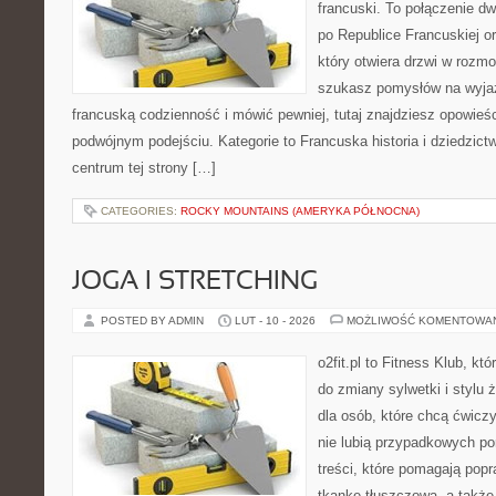
francuski. To połączenie d
po Republice Francuskiej o
który otwiera drzwi w rozm
szukasz pomysłów na wyjaz
francuską codzienność i mówić pewniej, tutaj znajdziesz opowie
podwójnym podejściu. Kategorie to Francuska historia i dziedzict
centrum tej strony […]
CATEGORIES:
ROCKY MOUNTAINS (AMERYKA PÓŁNOCNA)
JOGA I STRETCHING
POSTED BY ADMIN
LUT - 10 - 2026
MOŻLIWOŚĆ KOMENTOWA
o2fit.pl to Fitness Klub, któ
do zmiany sylwetki i stylu 
dla osób, które chcą ćwicz
nie lubią przypadkowych po
treści, które pomagają pop
tkankę tłuszczową, a takż