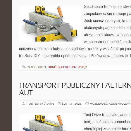
Spadlabuta to miejsce stwo
zaopiekować się o swoje p
Jeśli cenisz estetykę, komf
ulubionych par, znajdziesz
utrzymania obuwia w najlep
wszechstronne podejście do
codzienna opieka o buty staje się łatwa, a efekty widać już po pi
to: Buty DIY – przeróbki i personalizacja i Porównania i recenzje.
CATEGORIES:
OBRÓBKA I RETUSZ ZDJĘĆ
TRANSPORT PUBLICZNY I ALTER
AUT
POSTED BY ADMIN
LUT - 3 - 2026
MOŻLIWOŚĆ KOMENTOWAN
Taxi Drive to serwis tworz
taxi, miłośnikach samochod
chcą lepiej zrozumieć branż