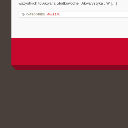
wszystkich to Akwaria Słodkowodne i Akwarystyka . W […]
CATEGORIES:
MALEZJA