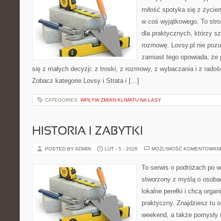
miłość spotyka się z życie
w coś wyjątkowego. To stron
dla praktycznych, którzy s
rozmowę. Lovsy.pl nie pozu
zamiast tego opowiada, że
się z małych decyzji: z troski, z rozmowy, z wybaczania i z rado
Zobacz kategorie Lovsy i Strata i […]
CATEGORIES:
WPŁYW ZMIAN KLIMATU NA LASY
HISTORIA I ZABYTKI
POSTED BY ADMIN
LUT - 5 - 2026
MOŻLIWOŚĆ KOMENTOWAN
To serwis o podróżach po w
stworzony z myślą o osobac
lokalne perełki i chcą org
praktyczny. Znajdziesz tu o
weekend, a także pomysły 