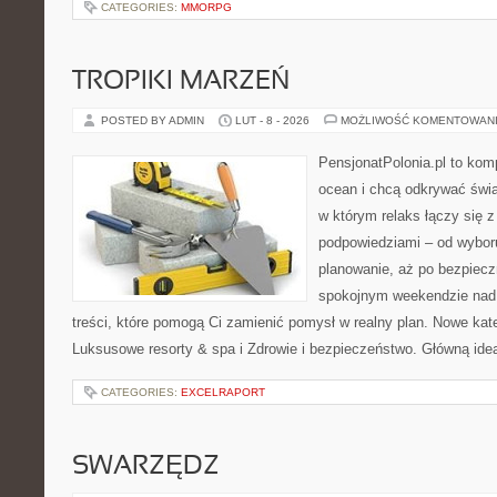
CATEGORIES:
MMORPG
TROPIKI MARZEŃ
POSTED BY ADMIN
LUT - 8 - 2026
MOŻLIWOŚĆ KOMENTOWAN
PensjonatPolonia.pl to kom
ocean i chcą odkrywać świa
w którym relaks łączy się 
podpowiedziami – od wyboru
planowanie, aż po bezpiecz
spokojnym weekendzie nad 
treści, które pomogą Ci zamienić pomysł w realny plan. Nowe kate
Luksusowe resorty & spa i Zdrowie i bezpieczeństwo. Główną ideą
CATEGORIES:
EXCELRAPORT
SWARZĘDZ