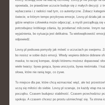
opowiada, że prawdziwe uczucie buduje się z małych decyzji: z tr
wybaczania i z radości nad tym, co autentyczne. Zobacz kategor
świecie, w którym tempo przykrywa emocje, Lovsy.pl działa jak o
gdzie wnętrze człowieka może odpocząć, a myśli porządkują się
potrzebujesz krótkiego zdania, by przełamać milczenie. Innym r
wyjaśnienia, bo sytuacja jest delikatna. Ta wielowątkowość emocji
odpowiedź.
Lovsy.pl podsuwa pomysły jak mówić o uczuciach po swojemu. Zda
bo nosisz w sobie dużo emocji. Wtedy wspiera dobrze dobrane sfo
maska; to raczej kompas, dzięki któremu możesz dopasować sło
wiele twarzy: bywa gorąca, bywa uroczysta, bywa nieśmiała. I ka
słowa, które nie ranią tego, co żywe.
To miejsce dla par, które chcą wzmacniać więź, ale też przestrze
uczą się miłości do siebie. Lovsy.pl szanuje, że każdy etap ma 
początku. Czasem budujesz stabilność. Czasem przechodzisz prz
spokoju. A czasem chcesz po prostu uśmiechnąć się. Ta strona i