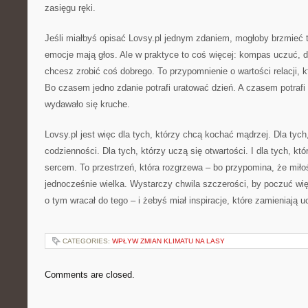
zasięgu ręki.
Jeśli miałbyś opisać Lovsy.pl jednym zdaniem, mogłoby brzmieć ta
emocje mają głos. Ale w praktyce to coś więcej: kompas uczuć, 
chcesz zrobić coś dobrego. To przypomnienie o wartości relacji, k
Bo czasem jedno zdanie potrafi uratować dzień. A czasem potraf
wydawało się kruche.
Lovsy.pl jest więc dla tych, którzy chcą kochać mądrzej. Dla tych
codzienności. Dla tych, którzy uczą się otwartości. I dla tych, któr
sercem. To przestrzeń, która rozgrzewa – bo przypomina, że mił
jednocześnie wielka. Wystarczy chwila szczerości, by poczuć więc
o tym wracał do tego – i żebyś miał inspiracje, które zamieniają u
CATEGORIES:
WPŁYW ZMIAN KLIMATU NA LASY
Comments are closed.