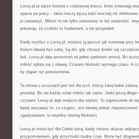
Lovsy.pl to także historia o codziennej trosce, które zmieniają w
spacer po pracy – takie rzeczy łączą ludzi mocniej niż efektowne
je zauważyć. Miłość to nie tylko uniesienia; to też uważność, wsp
pokazuje, że czułość to fundament, a nie przypadek.
Kiedy myślisz o Lovsy.pl, możesz ją poczuć jak rozmowę przy świ
którym łatwiej być sobą. Są dni, gdy chcesz dzielić się szczęści
boli. Lovsy.pl daje przestrzeń na pełne spektrum emocji. Bo uczu
miłość splata się z obawą. Czasem bliskość wymaga czasu. A cz
by złapać nić porozumienia.
Ta strona o uczuciach jest też dla tych, którzy lubią ładne zdania, 
prostotę. Bo nie każdy mówi miłość tak samo. Jedni piszą długie
czynami. Lovsy.pl daje miejsce obu stylom. To zaproszenie do teg
lepiej nazywasz to, co czujesz, tym łatwiej unikać nieporozumień. 
zgadywaniem; to wspólny trening bliskości.
Lovsy.pl może być dla Ciebie iskrą, kiedy chcesz okazać wdzię
przypomnieniem, gdy przychodzi trudny czas. Może być drogow