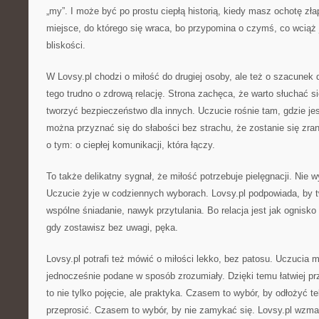
„my”. I może być po prostu ciepłą historią, kiedy masz ochotę złap
miejsce, do którego się wraca, bo przypomina o czymś, co wciąż 
bliskości.
W Lovsy.pl chodzi o miłość do drugiej osoby, ale też o szacunek
tego trudno o zdrową relację. Strona zachęca, że warto słuchać si
tworzyć bezpieczeństwo dla innych. Uczucie rośnie tam, gdzie jes
można przyznać się do słabości bez strachu, że zostanie się zran
o tym: o ciepłej komunikacji, która łączy.
To także delikatny sygnał, że miłość potrzebuje pielęgnacji. Nie 
Uczucie żyje w codziennych wyborach. Lovsy.pl podpowiada, by tw
wspólne śniadanie, nawyk przytulania. Bo relacja jest jak ognisko 
gdy zostawisz bez uwagi, pęka.
Lovsy.pl potrafi też mówić o miłości lekko, bez patosu. Uczucia
jednocześnie podane w sposób zrozumiały. Dzięki temu łatwiej pr
to nie tylko pojęcie, ale praktyka. Czasem to wybór, by odłożyć t
przeprosić. Czasem to wybór, by nie zamykać się. Lovsy.pl wzma