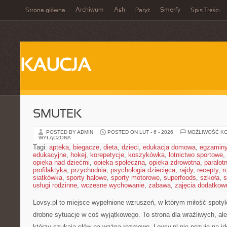
Archiwum
Ash
Smerfy
Strona główna
Paryż
Spis Treści
KAUCJA
SMUTEK
POSTED BY ADMIN
POSTED ON LUT - 6 - 2026
MOŻLIWOŚĆ K
WYŁĄCZONA
Tagi:
apteka
,
biegacze
,
dieta
,
dzieci
,
edukacja domowa
,
egzamin
edukacyjne
,
hokej
,
korepetycje
,
koszykówka
,
lotnictwo sportowe
,
opieka nad dziećmi
,
opieka społeczna
,
opieka zdrowotna
,
paralot
profilaktyka
,
przychodnia
,
psychologia dziecięca
,
rajdy
,
recepty
,
r
siatkówka
,
sporty halowe
,
sporty motorowe
,
superfoods
,
szkoła
,
s
usługi rodzinne
,
wczesne wychowanie
,
zabawa
,
zajęcia dodatkow
Lovsy.pl to miejsce wypełnione wzruszeń, w którym miłość spotyk
drobne sytuacje w coś wyjątkowego. To strona dla wrażliwych, ale
którzy szukają słów na ważną rozmowę. Lovsy.pl nie pozuje na id