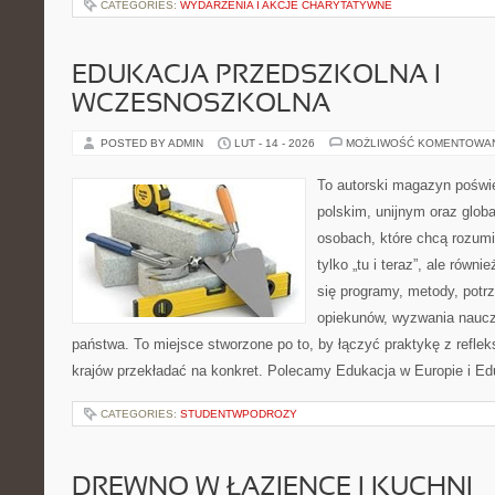
CATEGORIES:
WYDARZENIA I AKCJE CHARYTATYWNE
EDUKACJA PRZEDSZKOLNA I
WCZESNOSZKOLNA
POSTED BY ADMIN
LUT - 14 - 2026
MOŻLIWOŚĆ KOMENTOWA
To autorski magazyn poświę
polskim, unijnym oraz glob
osobach, które chcą rozumie
tylko „tu i teraz”, ale równ
się programy, metody, potr
opiekunów, wyzwania nauczyc
państwa. To miejsce stworzone po to, by łączyć praktykę z refleks
krajów przekładać na konkret. Polecamy Edukacja w Europie i Ed
CATEGORIES:
STUDENTWPODROZY
DREWNO W ŁAZIENCE I KUCHNI