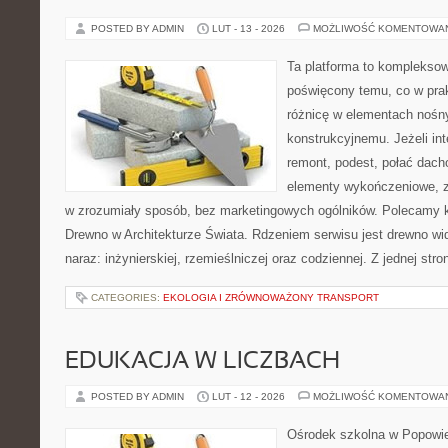
POSTED BY ADMIN
LUT - 13 - 2026
MOŻLIWOŚĆ KOMENTOWA
Ta platforma to komplekso
poświęcony temu, co w prak
różnicę w elementach nośn
konstrukcyjnemu. Jeżeli in
remont, podest, połać dach
elementy wykończeniowe, z
w zrozumiały sposób, bez marketingowych ogólników. Polecamy kat
Drewno w Architekturze Świata. Rdzeniem serwisu jest drewno wi
naraz: inżynierskiej, rzemieślniczej oraz codziennej. Z jednej s
CATEGORIES:
EKOLOGIA I ZRÓWNOWAŻONY TRANSPORT
EDUKACJA W LICZBACH
POSTED BY ADMIN
LUT - 12 - 2026
MOŻLIWOŚĆ KOMENTOWA
Ośrodek szkolna w Popowie