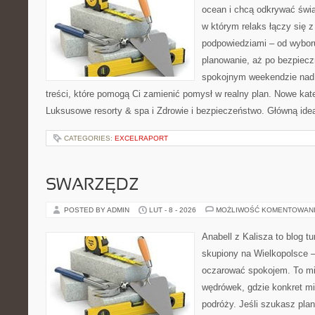
ocean i chcą odkrywać świa
w którym relaks łączy się 
podpowiedziami – od wyboru
planowanie, aż po bezpiecz
spokojnym weekendzie nad 
treści, które pomogą Ci zamienić pomysł w realny plan. Nowe kate
Luksusowe resorty & spa i Zdrowie i bezpieczeństwo. Główną ideą
CATEGORIES:
EXCELRAPORT
SWARZĘDZ
POSTED BY ADMIN
LUT - 8 - 2026
MOŻLIWOŚĆ KOMENTOWAN
Anabell z Kalisza to blog t
skupiony na Wielkopolsce – 
oczarować spokojem. To mi
wędrówek, gdzie konkret mi
podróży. Jeśli szukasz pla