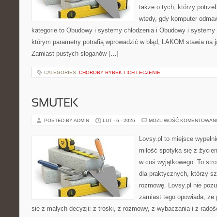
także o tych, którzy potrz
wtedy, gdy komputer odmaw
kategorie to Obudowy i systemy chłodzenia i Obudowy i systemy 
którym parametry potrafią wprowadzić w błąd, LAKOM stawia na j
Zamiast pustych sloganów […]
CATEGORIES:
CHOROBY RYBEK I ICH LECZENIE
SMUTEK
POSTED BY ADMIN
LUT - 6 - 2026
MOŻLIWOŚĆ KOMENTOWAN
Lovsy.pl to miejsce wypełn
miłość spotyka się z życie
w coś wyjątkowego. To stron
dla praktycznych, którzy s
rozmowę. Lovsy.pl nie pozu
zamiast tego opowiada, że
się z małych decyzji: z troski, z rozmowy, z wybaczania i z rado