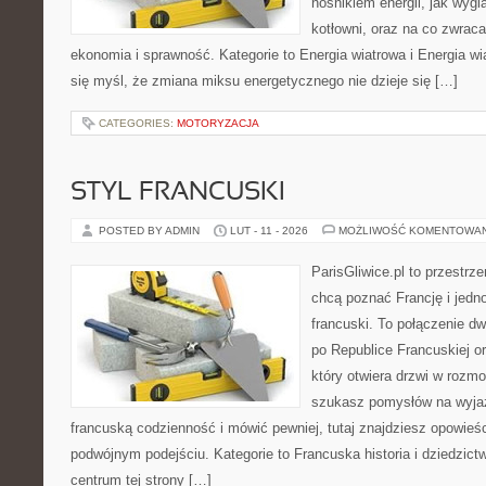
nośnikiem energii, jak wygl
kotłowni, oraz na co zwrac
ekonomia i sprawność. Kategorie to Energia wiatrowa i Energia wia
się myśl, że zmiana miksu energetycznego nie dzieje się […]
CATEGORIES:
MOTORYZACJA
STYL FRANCUSKI
POSTED BY ADMIN
LUT - 11 - 2026
MOŻLIWOŚĆ KOMENTOWA
ParisGliwice.pl to przestrz
chcą poznać Francję i jedno
francuski. To połączenie d
po Republice Francuskiej o
który otwiera drzwi w rozm
szukasz pomysłów na wyjaz
francuską codzienność i mówić pewniej, tutaj znajdziesz opowie
podwójnym podejściu. Kategorie to Francuska historia i dziedzict
centrum tej strony […]