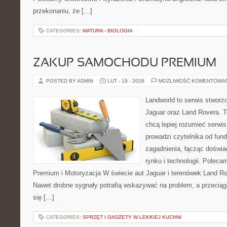
przekonaniu, że […]
CATEGORIES:
MATURA - BIOLOGIA
ZAKUP SAMOCHODU PREMIUM
POSTED BY ADMIN
LUT - 19 - 2026
MOŻLIWOŚĆ KOMENTOWA
Landworld to serwis stworz
Jaguar oraz Land Rovera. To
chcą lepiej rozumieć serwi
prowadzi czytelnika od fu
zagadnienia, łącząc doświ
rynku i technologii. Pole
Premium i Motoryzacja W świecie aut Jaguar i terenówek Land Rov
Nawet drobne sygnały potrafią wskazywać na problem, a przeciąg
się […]
CATEGORIES:
SPRZĘT I GADŻETY W LEKKIEJ KUCHNI