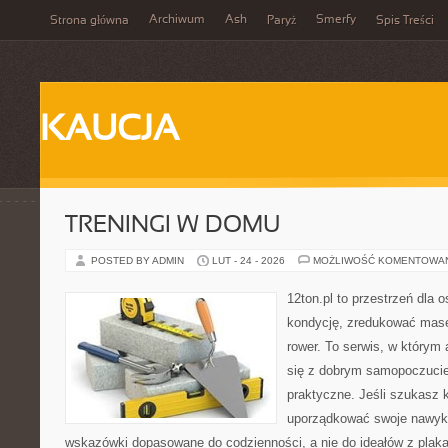
Archiwum
Ash
Smerfy
Strona główna
Paryż
Spis Treści
KAUCJA
TRENINGI W DOMU
POSTED BY ADMIN
LUT - 24 - 2026
MOŻLIWOŚĆ KOMENTOWA
12ton.pl to przestrzeń dla 
kondycję, zredukować masę 
rower. To serwis, w którym
się z dobrym samopoczuciem
praktyczne. Jeśli szukasz 
uporządkować swoje nawyki,
wskazówki dopasowane do codzienności, a nie do ideałów z plakat