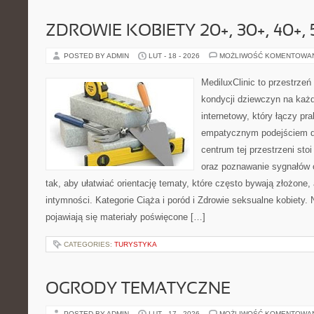
ZDROWIE KOBIETY 20+, 30+, 40+, 
POSTED BY ADMIN
LUT - 18 - 2026
MOŻLIWOŚĆ KOMENTOWA
MediluxClinic to przestrzeń
kondycji dziewczyn na każd
internetowy, który łączy pr
empatycznym podejściem d
centrum tej przestrzeni sto
oraz poznawanie sygnałów 
tak, aby ułatwiać orientację tematy, które często bywają złożone,
intymności. Kategorie Ciąża i poród i Zdrowie seksualne kobiety.
pojawiają się materiały poświęcone […]
CATEGORIES:
TURYSTYKA
OGRODY TEMATYCZNE
POSTED BY ADMIN
LUT - 17 - 2026
MOŻLIWOŚĆ KOMENTOWA