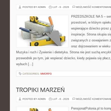
POSTED BY ADMIN
LUT - 9 - 2026
MOŻLIWOŚĆ KOMENTOWAN
PRZEDSZKOLE NA 5 – serw
przestrzeń, w którym opiek
wspierające dziecko przez 
inspiracje. Strona skupia 
związanych z oswajaniem z
oraz dojrzewaniem w wiek
Muzyka i ruch i Żywienie i dietetyka. Strona nie jest suchą encyk
przewodnik po tym, jak wspierać dziecko, kiedy pojawia się płac
wybuch […]
CATEGORIES:
MMORPG
TROPIKI MARZEŃ
POSTED BY ADMIN
LUT - 8 - 2026
MOŻLIWOŚĆ KOMENTOWAN
PensjonatPolonia.pl to kom