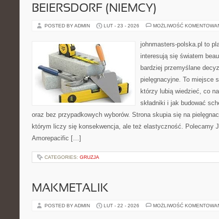
BEIERSDORF (NIEMCY)
POSTED BY ADMIN
LUT - 23 - 2026
MOŻLIWOŚĆ KOMENTOWA
johnmasters-polska.pl to pl
interesują się światem bea
bardziej przemyślane decy
pielęgnacyjne. To miejsce 
którzy lubią wiedzieć, co na
składniki i jak budować sc
oraz bez przypadkowych wyborów. Strona skupia się na pielęgnacj
którym liczy się konsekwencja, ale też elastyczność. Polecamy 
Amorepacific […]
CATEGORIES:
GRUZJA
MAKMETALIK
POSTED BY ADMIN
LUT - 22 - 2026
MOŻLIWOŚĆ KOMENTOWA