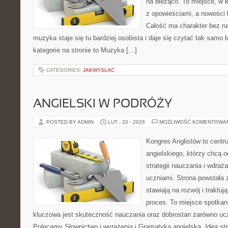
na bieżąco. To miejsce, w 
z opowieściami, a nowości 
Całość ma charakter bez n
muzyka staje się tu bardziej osobista i daje się czytać tak samo
kategorie na stronie to Muzyka […]
CATEGORIES:
JAKWYSLAC
ANGIELSKI W PODRÓŻY
POSTED BY ADMIN
LUT - 20 - 2026
MOŻLIWOŚĆ KOMENTOWA
Kongres Anglistów to centr
angielskiego, którzy chcą
strategii nauczania i wdraż
uczniami. Strona powstała 
stawiają na rozwój i traktu
proces. To miejsce spotkani
kluczowa jest skuteczność nauczania oraz dobrostan zarówno ucz
Polecamy Słownictwo i wyrażenia i Gramatyka angielska. Idea str