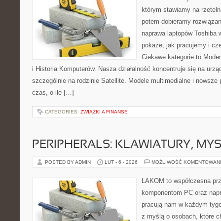
którym stawiamy na rzeteln
potem dobieramy rozwiązanie
naprawa laptopów Toshiba w
pokaże, jak pracujemy i c
Ciekawe kategorie to Moder
i Historia Komputerów. Nasza działalność koncentruje się na urz
szczególnie na rodzinie Satellite. Modele multimedialne i nowsze p
czas, o ile […]
CATEGORIES:
ZWIĄZKI A FINANSE
PERIPHERALS: KLAWIATURY, MY
POSTED BY ADMIN
LUT - 6 - 2026
MOŻLIWOŚĆ KOMENTOWAN
LAKOM to współczesna prz
komponentom PC oraz napr
pracują nam w każdym tygo
z myślą o osobach, które c