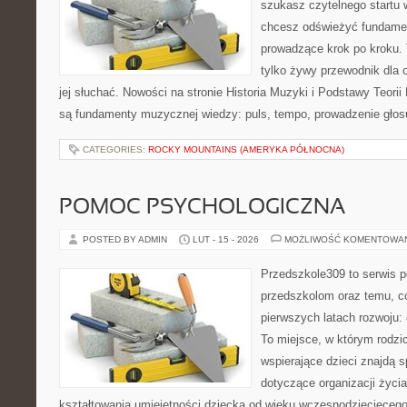
szukasz czytelnego startu 
chcesz odświeżyć fundament
prowadzące krok po kroku. T
tylko żywy przewodnik dla 
jej słuchać. Nowości na stronie Historia Muzyki i Podstawy Teori
są fundamenty muzycznej wiedzy: puls, tempo, prowadzenie głosu
CATEGORIES:
ROCKY MOUNTAINS (AMERYKA PÓŁNOCNA)
POMOC PSYCHOLOGICZNA
POSTED BY ADMIN
LUT - 15 - 2026
MOŻLIWOŚĆ KOMENTOWA
Przedszkole309 to serwis p
przedszkolom oraz temu, c
pierwszych latach rozwoju:
To miejsce, w którym rodzi
wspierające dzieci znajdą s
dotyczące organizacji życi
kształtowania umiejętności dziecka od wieku wczesnodziecięcego 