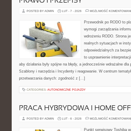
PRAWO I PRZEPISY
POSTED BY ADMIN
LUT - 7 - 2026
MOŻLIWOŚĆ KOMENTOWAN
Przewodnik po RODO to pla
wymogi zarządzania informa
wdrożeniu RODO. Strona je
realnych sytuacjach w inst
odpowiedzialnych za bezpie
to usprawnienie interpretac
aby działania były spójne na błędy, a jednocześnie wdrażalne dl
Szablony i narzędzia i Incydenty i reagowanie. W centrum tematy
przetwarzania danych: zgodność z […]
CATEGORIES:
AUTONOMICZNE POJAZDY
PRACA HYBRYDOWA I HOME OFF
POSTED BY ADMIN
LUT - 6 - 2026
MOŻLIWOŚĆ KOMENTOWAN
Punkt serwisowy Toshiba w