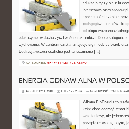
edukacja łączy się z budo
internetowa szkolapopow.pl
społeczności szkolnej oraz 
pedagogów i uczniów. To o
od etapu wczesnoszkolnego
edukacyjne, w duchu życzliwości oraz ambicji. Dobre kategorie to
wychowanie. W centrum działań znajduje się młody człowiek oraz
Edukacja wczesnoszkolna jest tu rozumiana […]
CATEGORIES:
GRY W STYLISTYCE RETRO
ENERGIA ODNAWIALNA W POLS
POSTED BY ADMIN
LUT - 12 - 2026
MOŻLIWOŚĆ KOMENTOWA
Wikana BioEnergia to platf
które chcą ogarnąć temat b
wdrożeniowy, ale jednocześ
porządkuje wiedzę o tym, j