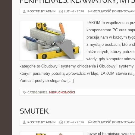
PERIPHERALS: KLAWIATURY, MY
POSTED BY ADMIN
LUT - 6 - 2026
MOŻLIWOŚĆ KOMENTOWAN
LAKOM to współczesna prz
komponentom PC oraz napr
pracują nam w każdym tygo
z myślą o osobach, które c
także o tych, którzy potrz
wtedy, gdy komputer odmaw
kategorie to Obudowy i systemy chłodzenia i Obudowy i systemy 
którym parametry potrafią wprowadzić w błąd, LAKOM stawia na j
Zamiast pustych sloganów […]
CATEGORIES:
NIERUCHOMOŚCI
SMUTEK
POSTED BY ADMIN
LUT - 6 - 2026
MOŻLIWOŚĆ KOMENTOWAN
Lovsy.pl to miejsce wypełn