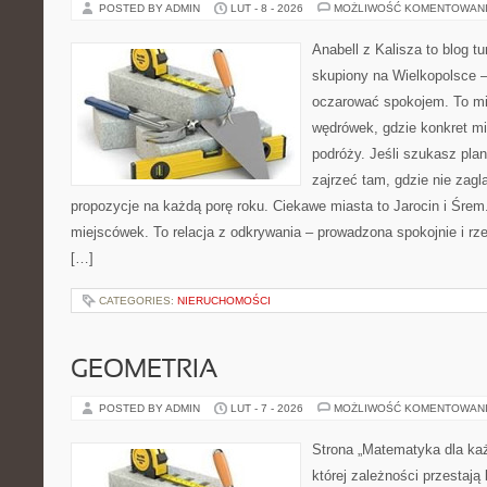
POSTED BY ADMIN
LUT - 8 - 2026
MOŻLIWOŚĆ KOMENTOWAN
Anabell z Kalisza to blog t
skupiony na Wielkopolsce – 
oczarować spokojem. To mi
wędrówek, gdzie konkret mi
podróży. Jeśli szukasz pla
zajrzeć tam, gdzie nie zagl
propozycje na każdą porę roku. Ciekawe miasta to Jarocin i Śrem. 
miejscówek. To relacja z odkrywania – prowadzona spokojnie i rz
[…]
CATEGORIES:
NIERUCHOMOŚCI
GEOMETRIA
POSTED BY ADMIN
LUT - 7 - 2026
MOŻLIWOŚĆ KOMENTOWAN
Strona „Matematyka dla każ
której zależności przestają