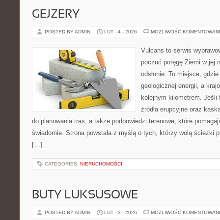
GEJZERY
POSTED BY ADMIN
LUT - 4 - 2026
MOŻLIWOŚĆ KOMENTOWAN
Vulcans to serwis wyprawow
poczuć potęgę Ziemi w jej n
odsłonie. To miejsce, gdzie 
geologicznej energii, a kra
kolejnym kilometrem. Jeśli 
źródła erupcyjne oraz kaska
do planowania tras, a także podpowiedzi terenowe, które pomaga
świadomie. Strona powstała z myślą o tych, którzy wolą ścieżki
[…]
CATEGORIES:
NIERUCHOMOŚCI
BUTY LUKSUSOWE
POSTED BY ADMIN
LUT - 3 - 2026
MOŻLIWOŚĆ KOMENTOWAN