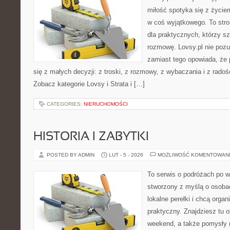
miłość spotyka się z życie
w coś wyjątkowego. To stron
dla praktycznych, którzy s
rozmowę. Lovsy.pl nie pozu
zamiast tego opowiada, że
się z małych decyzji: z troski, z rozmowy, z wybaczania i z rado
Zobacz kategorie Lovsy i Strata i […]
CATEGORIES:
NIERUCHOMOŚCI
HISTORIA I ZABYTKI
POSTED BY ADMIN
LUT - 5 - 2026
MOŻLIWOŚĆ KOMENTOWAN
To serwis o podróżach po w
stworzony z myślą o osobac
lokalne perełki i chcą org
praktyczny. Znajdziesz tu o
weekend, a także pomysły 