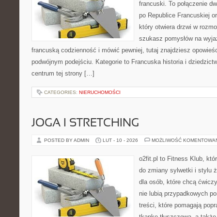
francuski. To połączenie d
po Republice Francuskiej o
który otwiera drzwi w rozm
szukasz pomysłów na wyjaz
francuską codzienność i mówić pewniej, tutaj znajdziesz opowie
podwójnym podejściu. Kategorie to Francuska historia i dziedzict
centrum tej strony […]
CATEGORIES:
NIERUCHOMOŚCI
JOGA I STRETCHING
POSTED BY ADMIN
LUT - 10 - 2026
MOŻLIWOŚĆ KOMENTOWA
o2fit.pl to Fitness Klub, któ
do zmiany sylwetki i stylu 
dla osób, które chcą ćwicz
nie lubią przypadkowych po
treści, które pomagają pop
tkankę tłuszczową, a takż