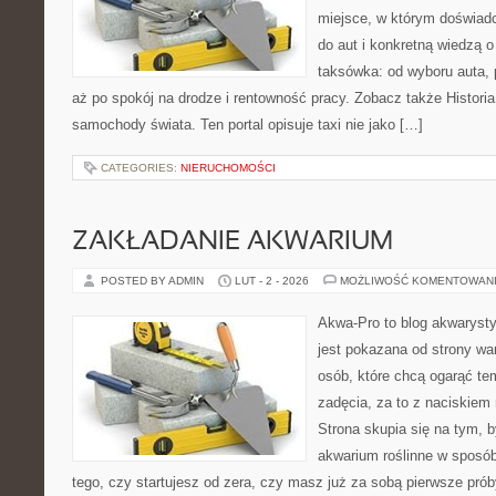
miejsce, w którym doświadc
do aut i konkretną wiedzą 
taksówka: od wyboru auta, 
aż po spokój na drodze i rentowność pracy. Zobacz także Historia
samochody świata. Ten portal opisuje taxi nie jako […]
CATEGORIES:
NIERUCHOMOŚCI
ZAKŁADANIE AKWARIUM
POSTED BY ADMIN
LUT - 2 - 2026
MOŻLIWOŚĆ KOMENTOWAN
Akwa-Pro to blog akwaryst
jest pokazana od strony war
osób, które chcą ogarąć te
zadęcia, za to z naciskiem 
Strona skupia się na tym, 
akwarium roślinne w sposób
tego, czy startujesz od zera, czy masz już za sobą pierwsze prób