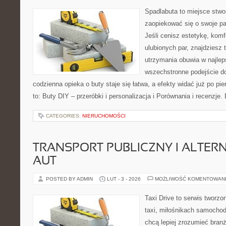
Spadlabuta to miejsce stwo
zaopiekować się o swoje p
Jeśli cenisz estetykę, komf
ulubionych par, znajdziesz
utrzymania obuwia w najlep
wszechstronne podejście do
codzienna opieka o buty staje się łatwa, a efekty widać już po pi
to: Buty DIY – przeróbki i personalizacja i Porównania i recenzje.
CATEGORIES:
NIERUCHOMOŚCI
TRANSPORT PUBLICZNY I ALTER
AUT
POSTED BY ADMIN
LUT - 3 - 2026
MOŻLIWOŚĆ KOMENTOWAN
Taxi Drive to serwis tworz
taxi, miłośnikach samochod
chcą lepiej zrozumieć branż