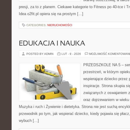
presji, za to z planem. Ciekawe kategorie to Fitness po 40-tce i Tr
Idea o2fit.pl opiera się na prostym […]
CATEGORIES:
NIERUCHOMOŚCI
EDUKACJA I NAUKA
POSTED BY ADMIN
LUT - 9 - 2026
MOŻLIWOŚĆ KOMENTOWAN
PRZEDSZKOLE NA 5 – serw
przestrzeń, w którym opiek
wspierające dziecko przez 
inspiracje. Strona skupia 
związanych z oswajaniem z
oraz dojrzewaniem w wiek
Muzyka i ruch i Żywienie i dietetyka. Strona nie jest suchą encyk
przewodnik po tym, jak wspierać dziecko, kiedy pojawia się płac
wybuch […]