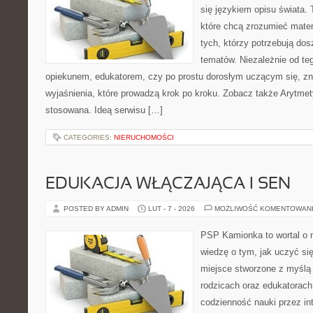
się językiem opisu świata.
które chcą zrozumieć mate
tych, którzy potrzebują dos
tematów. Niezależnie od te
opiekunem, edukatorem, czy po prostu dorosłym uczącym się, zna
wyjaśnienia, które prowadzą krok po kroku. Zobacz także Arytme
stosowana. Ideą serwisu […]
CATEGORIES:
NIERUCHOMOŚCI
EDUKACJA WŁĄCZAJĄCA I SEN
POSTED BY ADMIN
LUT - 7 - 2026
MOŻLIWOŚĆ KOMENTOWAN
PSP Kamionka to wortal o 
wiedzę o tym, jak uczyć si
miejsce stworzone z myślą 
rodzicach oraz edukatorach
codzienność nauki przez inte