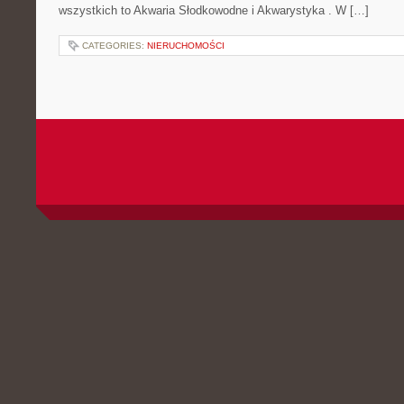
wszystkich to Akwaria Słodkowodne i Akwarystyka . W […]
CATEGORIES:
NIERUCHOMOŚCI