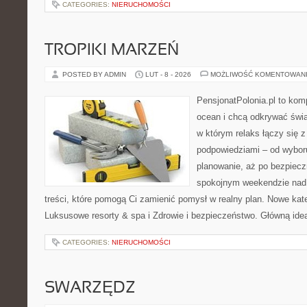
CATEGORIES:
NIERUCHOMOŚCI
TROPIKI MARZEŃ
POSTED BY ADMIN
LUT - 8 - 2026
MOŻLIWOŚĆ KOMENTOWAN
PensjonatPolonia.pl to kom
ocean i chcą odkrywać świa
w którym relaks łączy się 
podpowiedziami – od wyboru
planowanie, aż po bezpiecz
spokojnym weekendzie nad 
treści, które pomogą Ci zamienić pomysł w realny plan. Nowe kate
Luksusowe resorty & spa i Zdrowie i bezpieczeństwo. Główną ideą
CATEGORIES:
NIERUCHOMOŚCI
SWARZĘDZ