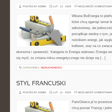
POSTED BY ADMIN
LUT - 12 - 2026
MOŻLIWOŚĆ KOMENTOWA
Wikana BioEnergia to platf
które chcą ogarnąć temat b
wdrożeniowy, ale jednocześ
porządkuje wiedzę o tym, j
nośnikiem energii, jak wygl
kotłowni, oraz na co zwrac
ekonomia i sprawność. Kategorie to Energia wiatrowa i Energia wia
się myśl, że zmiana miksu energetycznego nie dzieje się […]
CATEGORIES:
NIERUCHOMOŚCI
STYL FRANCUSKI
POSTED BY ADMIN
LUT - 11 - 2026
MOŻLIWOŚĆ KOMENTOWA
ParisGliwice.pl to przestrz
chcą poznać Francję i jedno