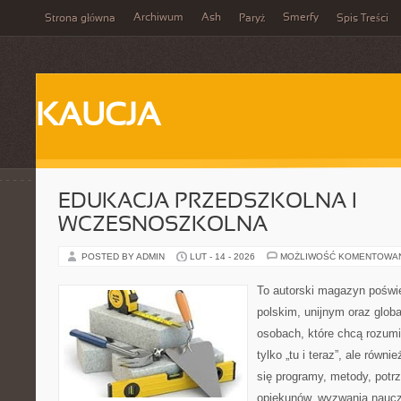
Archiwum
Ash
Smerfy
Strona główna
Paryż
Spis Treści
KAUCJA
EDUKACJA PRZEDSZKOLNA I
WCZESNOSZKOLNA
POSTED BY ADMIN
LUT - 14 - 2026
MOŻLIWOŚĆ KOMENTOWA
To autorski magazyn poświę
polskim, unijnym oraz glob
osobach, które chcą rozumie
tylko „tu i teraz”, ale równ
się programy, metody, potr
opiekunów, wyzwania nauczyc