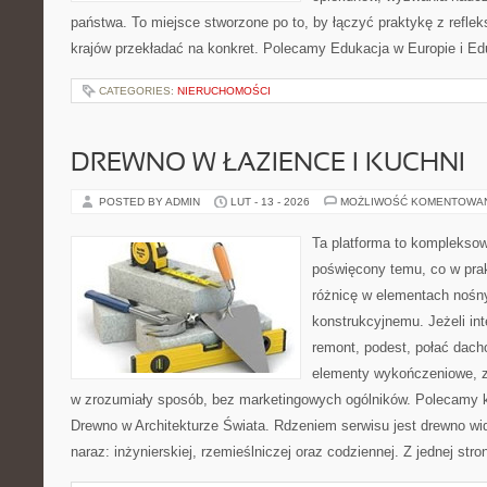
państwa. To miejsce stworzone po to, by łączyć praktykę z refleks
krajów przekładać na konkret. Polecamy Edukacja w Europie i Ed
CATEGORIES:
NIERUCHOMOŚCI
DREWNO W ŁAZIENCE I KUCHNI
POSTED BY ADMIN
LUT - 13 - 2026
MOŻLIWOŚĆ KOMENTOWA
Ta platforma to komplekso
poświęcony temu, co w prak
różnicę w elementach nośn
konstrukcyjnemu. Jeżeli in
remont, podest, połać dach
elementy wykończeniowe, z
w zrozumiały sposób, bez marketingowych ogólników. Polecamy kat
Drewno w Architekturze Świata. Rdzeniem serwisu jest drewno wi
naraz: inżynierskiej, rzemieślniczej oraz codziennej. Z jednej s