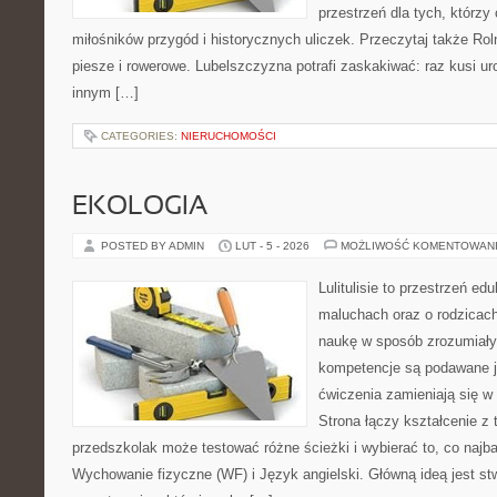
przestrzeń dla tych, którzy 
miłośników przygód i historycznych uliczek. Przeczytaj także Roln
piesze i rowerowe. Lubelszczyzna potrafi zaskakiwać: raz kusi u
innym […]
CATEGORIES:
NIERUCHOMOŚCI
EKOLOGIA
POSTED BY ADMIN
LUT - 5 - 2026
MOŻLIWOŚĆ KOMENTOWAN
Lulitulisie to przestrzeń e
maluchach oraz o rodzicach
naukę w sposób zrozumiały
kompetencje są podawane j
ćwiczenia zamieniają się 
Strona łączy kształcenie z
przedszkolak może testować różne ścieżki i wybierać to, co najb
Wychowanie fizyczne (WF) i Język angielski. Główną ideą jest st