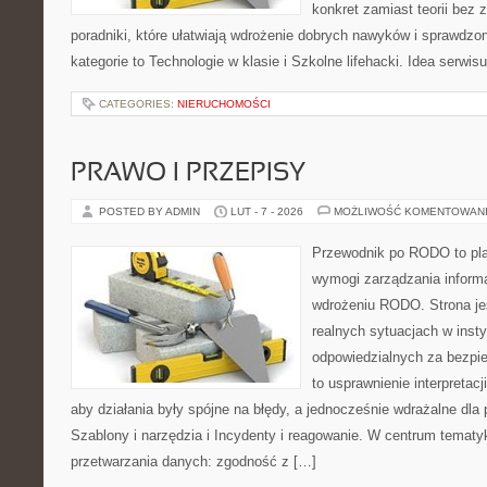
konkret zamiast teorii bez 
poradniki, które ułatwiają wdrożenie dobrych nawyków i sprawdzo
kategorie to Technologie w klasie i Szkolne lifehacki. Idea serwi
CATEGORIES:
NIERUCHOMOŚCI
PRAWO I PRZEPISY
POSTED BY ADMIN
LUT - 7 - 2026
MOŻLIWOŚĆ KOMENTOWAN
Przewodnik po RODO to pla
wymogi zarządzania informa
wdrożeniu RODO. Strona je
realnych sytuacjach w inst
odpowiedzialnych za bezpie
to usprawnienie interpretac
aby działania były spójne na błędy, a jednocześnie wdrażalne dl
Szablony i narzędzia i Incydenty i reagowanie. W centrum tematy
przetwarzania danych: zgodność z […]