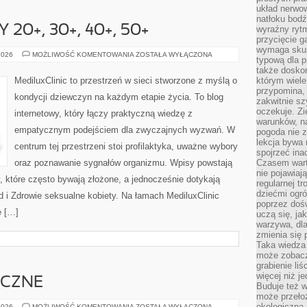
układ nerwo
natłoku bodź
20+, 30+, 40+, 50+
wyraźny rytm
przycięcie 
wymaga skupi
ZDROWIE
2026
MOŻLIWOŚĆ KOMENTOWANIA
ZOSTAŁA WYŁĄCZONA
typową dla 
KOBIETY
20+,
także doskon
30+,
MediluxClinic to przestrzeń w sieci stworzone z myślą o
którym wiele
40+,
przypomina,
50+
kondycji dziewczyn na każdym etapie życia. To blog
zakwitnie sz
oczekuje. Zi
internetowy, który łączy praktyczną wiedzę z
warunków, n
empatycznym podejściem dla zwyczajnych wyzwań. W
pogoda nie z
lekcja bywa
centrum tej przestrzeni stoi profilaktyka, uważne wybory
spojrzeć ina
oraz poznawanie sygnałów organizmu. Wpisy powstają
Czasem wart
nie pojawiaj
y, które często bywają złożone, a jednocześnie dotykają
regularnej tr
dziećmi ogr
ód i Zdrowie seksualne kobiety. Na łamach MediluxClinic
poprzez dośw
e […]
uczą się, ja
warzywa, dla
zmienia się 
Taka wiedza 
może zobacz
grabienie li
więcej niż j
YCZNE
Buduje też w
może przeło
ekologiczną
OGRODY
2026
MOŻLIWOŚĆ KOMENTOWANIA
ZOSTAŁA WYŁĄCZONA