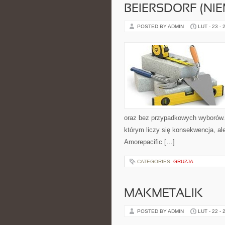
BEIERSDORF (NI
POSTED BY ADMIN
LUT - 23 - 
oraz bez przypadkowych wyborów. S
którym liczy się konsekwencja, a
Amorepacific […]
CATEGORIES:
GRUZJA
MAKMETALIK
POSTED BY ADMIN
LUT - 22 - 