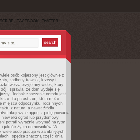
SCRIBE
FACEBOOK
TWITTER
wiele osób kojarzony jest głównie z
iaty, zadbany trawnik, krzewy i
eżki tworzą przyjemny widok, który
trój i sprawia, że dom wydaje się
yjazny. Jednak znaczenie ogrodu jest
ksze. To przestrzeń, która może
ję miejsca odpoczynku, rodzinnych
taktu z naturą, a nawet źródła
atysfakcji wynikającej z pielęgnowania
 niewielki ogród lub przydomowy
eni potrafi wyraźnie wpłynąć na rytm
i i jakość życia domowników. W
y wiele osób pracuje w zamkniętych
iach i spędza znaczną część dnia