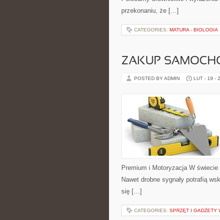
przekonaniu, że […]
CATEGORIES:
MATURA - BIOLOGIA
ZAKUP SAMOCH
POSTED BY ADMIN
LUT - 19 - 
Premium i Motoryzacja W świecie a
Nawet drobne sygnały potrafią ws
się […]
CATEGORIES:
SPRZĘT I GADŻETY 