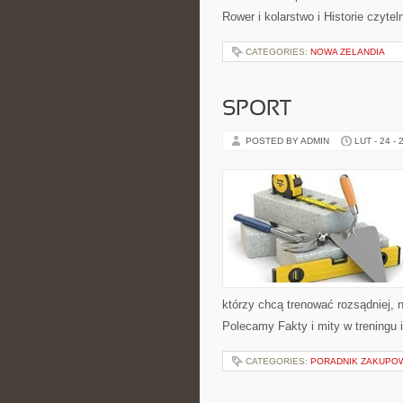
Rower i kolarstwo i Historie czyt
CATEGORIES:
NOWA ZELANDIA
SPORT
POSTED BY ADMIN
LUT - 24 - 
którzy chcą trenować rozsądniej, n
Polecamy Fakty i mity w treningu 
CATEGORIES:
PORADNIK ZAKUPO