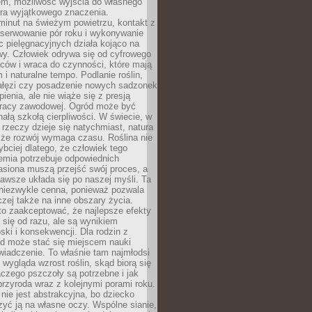
em, możliwość wyjścia do własnego
era wyjątkowego znaczenia.
minut na świeżym powietrzu, kontakt z
bserwowanie pór roku i wykonywanie
c pielęgnacyjnych działa kojąco na
wy. Człowiek odrywa się od cyfrowego
ców i wraca do czynności, które mają
 i naturalne tempo. Podlanie roślin,
gałęzi czy posadzenie nowych sadzonek
enia, ale nie wiąże się z presją
pracy zawodowej. Ogród może być
ałą szkołą cierpliwości. W świecie, w
 rzeczy dzieje się natychmiast, natura
 że rozwój wymaga czasu. Roślina nie
ybciej dlatego, że człowiek tego
emia potrzebuje odpowiednich
asiona muszą przejść swój proces, a
awsze układa się po naszej myśli. Ta
 niezwykle cenna, ponieważ pozwala
czej także na inne obszary życia.
o zaakceptować, że najlepsze efekty
ą się od razu, ale są wynikiem
oski i konsekwencji. Dla rodzin z
ód może stać się miejscem nauki
iadczenie. To właśnie tam najmłodsi
k wygląda wzrost roślin, skąd biorą się
czego pszczoły są potrzebne i jak
przyroda wraz z kolejnymi porami roku.
nie jest abstrakcyjna, bo dziecko
yć ją na własne oczy. Wspólne sianie,