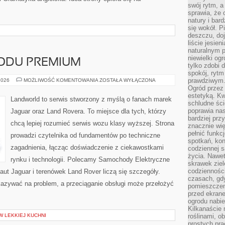
swój rytm, a
sprawia, że 
natury i bar
się wokół. P
deszczu, do
liście jesien
naturalnym p
niewielki og
ODU PREMIUM
tylko zdobi 
spokój, rytm
ZAKUP
prawdziwym
2026
MOŻLIWOŚĆ KOMENTOWANIA
ZOSTAŁA WYŁĄCZONA
SAMOCHODU
Ogród przez 
PREMIUM
estetyką. Kw
Landworld to serwis stworzony z myślą o fanach marek
schludne ści
poprawia nas
Jaguar oraz Land Rovera. To miejsce dla tych, którzy
bardziej prz
chcą lepiej rozumieć serwis wozu klasy wyższej. Strona
znacznie wię
pełnić funkc
prowadzi czytelnika od fundamentów po techniczne
spotkań, kon
zagadnienia, łącząc doświadczenie z ciekawostkami
codziennej s
życia. Nawet
rynku i technologii. Polecamy Samochody Elektryczne
skrawek ziel
codziennośc
ut Jaguar i terenówek Land Rover liczą się szczegóły.
czasach, gd
kazywać na problem, a przeciąganie obsługi może przełożyć
pomieszczen
przed ekran
ogrodu nabi
Kilkanaście 
W LEKKIEJ KUCHNI
roślinami, o
prostych pra