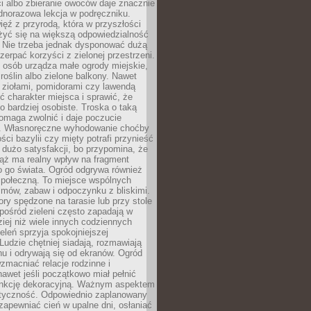
ści albo zbieranie owoców daje znacznie
ednorazowa lekcja w podręczniku.
ięź z przyrodą, która w przyszłości
żyć się na większą odpowiedzialność
. Nie trzeba jednak dysponować dużą
czerpać korzyści z zielonej przestrzeni.
 osób urządza małe ogrody miejskie,
 roślin albo zielone balkony. Nawet
z ziołami, pomidorami czy lawendą
 charakter miejsca i sprawić, że
no bardziej osobiste. Troska o taką
omaga zwolnić i daje poczucie
. Własnoręczne wyhodowanie choćby
lości bazylii czy mięty potrafi przynieść
dużo satysfakcji, bo przypomina, że
iąż ma realny wpływ na fragment
o go świata. Ogród odgrywa również
 społeczną. To miejsce wspólnych
zmów, zabaw i odpoczynku z bliskimi.
ory spędzone na tarasie lub przy stole
ośród zieleni często zapadają w
iej niż wiele innych codziennych
eleń sprzyja spokojniejszej
Ludzie chętniej siadają, rozmawiają
u i odrywają się od ekranów. Ogród
macniać relacje rodzinne i
nawet jeśli początkowo miał pełnić
unkcję dekoracyjną. Ważnym aspektem
aktyczność. Odpowiednio zaplanowany
apewniać cień w upalne dni, osłaniać