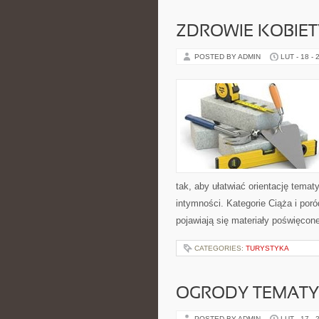
ZDROWIE KOBIETY 
POSTED BY ADMIN
LUT - 18 - 
tak, aby ułatwiać orientację temat
intymności. Kategorie Ciąża i por
pojawiają się materiały poświęcon
CATEGORIES:
TURYSTYKA
OGRODY TEMAT
POSTED BY ADMIN
LUT - 17 - 