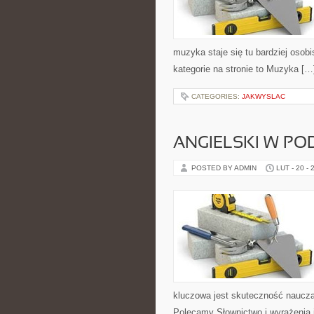
muzyka staje się tu bardziej osobi
kategorie na stronie to Muzyka […
CATEGORIES:
JAKWYSLAC
ANGIELSKI W P
POSTED BY ADMIN
LUT - 20 - 
kluczowa jest skuteczność naucza
Polecamy Słownictwo i wyrażenia i