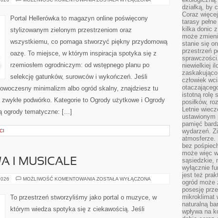
TEMATYCZNE
działką, by 
Coraz więcej
Portal Hellerówka to magazyn online poświęcony
tarasy pełne
kilka donic 
stylizowanym zielonym przestrzeniom oraz
może zmienić
wszystkiemu, co pomaga stworzyć piękny przydomową
stanie się o
przestrzeń p
oazę. To miejsce, w którym inspiracja spotyka się z
sprawczości
rzemiosłem ogrodniczym: od wstępnego planu po
niewielkiej i
zaskakująco 
selekcję gatunków, surowców i wykończeń. Jeśli
człowiek wc
otaczająceg
 nowoczesny minimalizm albo ogród skalny, znajdziesz tu
istotną rolę
na zwykłe podwórko. Kategorie to Ogrody użytkowe i Ogrody
posiłków, ro
Letnie wiecz
ą ogrody tematyczne: […]
ustawionym p
pamięć bardz
wydarzeń. Zi
CI
atmosferze. 
bez pośpiech
może więc wz
A I MUSICALE
sąsiedzkie, 
wyłącznie f
jest też pr
MUZYKA
2026
MOŻLIWOŚĆ KOMENTOWANIA
ZOSTAŁA WYŁĄCZONA
ogród może z
FILMOWA
posesję prze
I
MUSICALE
mikroklimat
To przestrzeń stworzyliśmy jako portal o muzyce, w
naturalną ba
którym wiedza spotyka się z ciekawością. Jeśli
wpływa na k