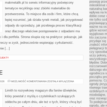
posesję prze
makmetalik.pl to serwis informacyjny poświęcony
mikroklimat
tematyce recyklingu oraz zbiórki materiałów do
naturalną ba
wpływa na k
przetworzenia. To miejsce dla osób i firm, które chcą
dobie coraz 
nie tylko oz
lepiej rozumieć, jak działa rynek metali, jak przygotować
poprawiający
odpady do sprzedaży, jak przebiega proces klasyfikacji
ważne na osi
gdzie wzros
oraz dlaczego właściwe postępowanie z odpadami ma
wyjątkowo 
 i dla portfela. Strona skupia się na praktyce: pokazuje, jak
kto zaczyna 
przydaje się
zeczy w zysk, jednocześnie wspierając cyrkularność.
znaleźć info
pielęgnacji b
nie […]
czy sposoba
uczy pokory,
ROJEKTY
wszystkiego 
błędów. Dob
rozczarowań
dalszego ek
E
ogrodnicza st
początku pr
pomocny. Co
MUZYKA
2026
MOŻLIWOŚĆ KOMENTOWANIA
ZOSTAŁA WYŁĄCZONA
ogrody przyj
I
EMOCJE
równego tra
Limith to rozrywkowy magazyn dla fanów dźwięków,
ozdobnych ro
miododajne, 
który powstał z myślą o czytelnikach szukających
oraz rozwią
oddechu po całym dniu, ale też o tych, którzy chcą być
To podejście
ogrodu, ale 