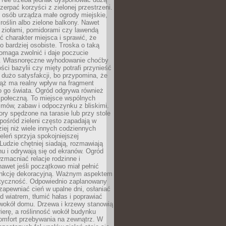
czerpać korzyści z zielonej przestrzeni.
 osób urządza małe ogrody miejskie,
 roślin albo zielone balkony. Nawet
z ziołami, pomidorami czy lawendą
 charakter miejsca i sprawić, że
no bardziej osobiste. Troska o taką
omaga zwolnić i daje poczucie
. Własnoręczne wyhodowanie choćby
lości bazylii czy mięty potrafi przynieść
dużo satysfakcji, bo przypomina, że
iąż ma realny wpływ na fragment
o go świata. Ogród odgrywa również
 społeczną. To miejsce wspólnych
zmów, zabaw i odpoczynku z bliskimi.
ory spędzone na tarasie lub przy stole
ośród zieleni często zapadają w
iej niż wiele innych codziennych
eleń sprzyja spokojniejszej
Ludzie chętniej siadają, rozmawiają
u i odrywają się od ekranów. Ogród
macniać relacje rodzinne i
nawet jeśli początkowo miał pełnić
unkcję dekoracyjną. Ważnym aspektem
aktyczność. Odpowiednio zaplanowany
apewniać cień w upalne dni, osłaniać
d wiatrem, tłumić hałas i poprawiać
 wokół domu. Drzewa i krzewy stanowią
rierę, a roślinność wokół budynku
omfort przebywania na zewnątrz. W