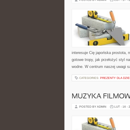
interesuje Cię japońska prostota,
gotowe tropy, jak przełożyć styl 
wodne. W centrum naszej uwagi s
CATEGORIES:
PREZENTY DLA DZIE
MUZYKA FILMOW
POSTED BY ADMIN
LUT - 16 - 