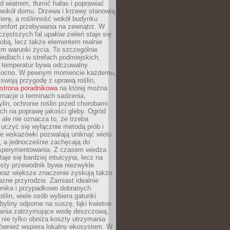
d wiatrem, tłumić hałas i poprawiać
 wokół domu. Drzewa i krzewy stanowią
rierę, a roślinność wokół budynku
omfort przebywania na zewnątrz. W
częstszych fal upałów zieleń staje się
dobą, lecz także elementem realnie
m warunki życia. To szczególnie
edlach i w strefach podmiejskich,
t temperatur bywa odczuwalny
mocno. W pewnym momencie każdemu,
swoją przygodę z uprawą roślin,
strona poradnikowa
na której można
rmacje o terminach sadzenia,
ylin, ochronie roślin przed chorobami
ch na poprawę jakości gleby. Ogród
 ale nie oznacza to, że trzeba
uczyć się wyłącznie metodą prób i
re wskazówki pozwalają uniknąć wielu
, a jednocześnie zachęcają do
sperymentowania. Z czasem wiedza
aje się bardziej intuicyjna, lecz na
osty przewodnik bywa niezwykle
raz większe znaczenie zyskują także
azne przyrodzie. Zamiast idealnie
wnika i przypadkowo dobranych
ślin, wiele osób wybiera gatunki
byliny odporne na suszę, łąki kwietne
zania zatrzymujące wodę deszczową.
 nie tylko obniża koszty utrzymania
również wspiera lokalny ekosystem. W