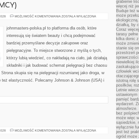
grabienie li
EMCY)
więcej niż j
Buduje też w
może przeło
BEIERSDORF
2026
MOŻLIWOŚĆ KOMENTOWANIA
ZOSTAŁA WYŁĄCZONA
(NIEMCY)
ekologiczną
działką, by 
johnmasters-polska.pl to platforma dla osób, które
Coraz więcej
tarasy pełne
interesują się światem beauty i chcą podejmować
kilka donic 
bardziej przemyślane decyzje zakupowe oraz
może zmienić
stanie się o
pielęgnacyjne. To miejsce stworzone z myślą o tych,
przestrzeń p
sprawczości
którzy lubią wiedzieć, co nakładają na ciało, jak działają
niewielkiej i
składniki i jak budować schemat pielęgnacji bez chaosu
zaskakująco 
człowiek wc
trona skupia się na pielęgnacji rozumianej jako droga, w
otaczająceg
le też elastyczność. Polecamy Johnson & Johnson (USA) i
istotną rolę
posiłków, ro
Letnie wiecz
ustawionym p
pamięć bardz
wydarzeń. Zi
atmosferze. 
bez pośpiech
może więc wz
sąsiedzkie, 
wyłącznie f
MAKMETALIK
2026
MOŻLIWOŚĆ KOMENTOWANIA
ZOSTAŁA WYŁĄCZONA
jest też pr
ogród może z