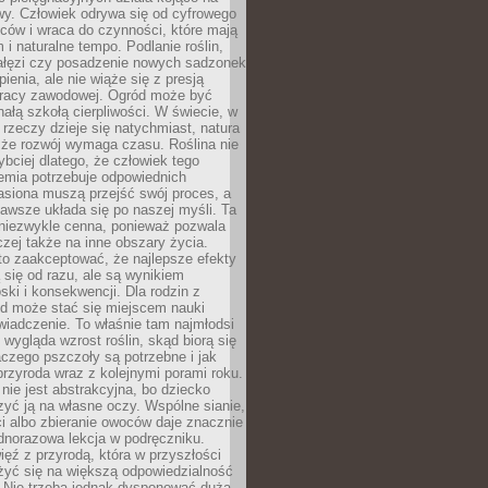
wy. Człowiek odrywa się od cyfrowego
ców i wraca do czynności, które mają
 i naturalne tempo. Podlanie roślin,
gałęzi czy posadzenie nowych sadzonek
enia, ale nie wiąże się z presją
pracy zawodowej. Ogród może być
ałą szkołą cierpliwości. W świecie, w
 rzeczy dzieje się natychmiast, natura
 że rozwój wymaga czasu. Roślina nie
ybciej dlatego, że człowiek tego
emia potrzebuje odpowiednich
asiona muszą przejść swój proces, a
awsze układa się po naszej myśli. Ta
 niezwykle cenna, ponieważ pozwala
czej także na inne obszary życia.
o zaakceptować, że najlepsze efekty
ą się od razu, ale są wynikiem
oski i konsekwencji. Dla rodzin z
ód może stać się miejscem nauki
iadczenie. To właśnie tam najmłodsi
k wygląda wzrost roślin, skąd biorą się
czego pszczoły są potrzebne i jak
przyroda wraz z kolejnymi porami roku.
nie jest abstrakcyjna, bo dziecko
yć ją na własne oczy. Wspólne sianie,
ści albo zbieranie owoców daje znacznie
ednorazowa lekcja w podręczniku.
ięź z przyrodą, która w przyszłości
żyć się na większą odpowiedzialność
. Nie trzeba jednak dysponować dużą