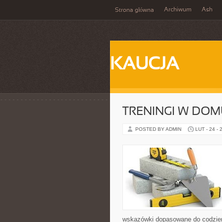
Archiwum
Ash
Strona główna
KAUCJA
TRENINGI W DOM
POSTED BY ADMIN
LUT - 24 - 
wskazówki dopasowane do codzienno