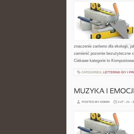
znaczenie zarówno dla ekologii, jak
zamienić pozornie bezużyteczne r
Ciekawe kategorie to Kompostowa
CATEGORIES:
LETTERING DIY I P
MUZYKA I EMOCJ
POSTED BY ADMIN
LUT - 21 - 