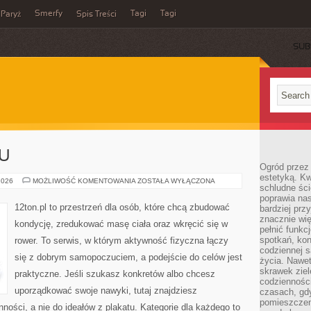
Smerfy
Tagi
Tagi
Paryż
Spis Treści
SUB
U
Ogród przez 
estetyką. Kw
TRENINGI
2026
MOŻLIWOŚĆ KOMENTOWANIA
ZOSTAŁA WYŁĄCZONA
schludne ści
W
DOMU
poprawia nas
12ton.pl to przestrzeń dla osób, które chcą zbudować
bardziej prz
znacznie wię
kondycję, zredukować masę ciała oraz wkręcić się w
pełnić funkc
spotkań, kon
rower. To serwis, w którym aktywność fizyczna łączy
codziennej s
się z dobrym samopoczuciem, a podejście do celów jest
życia. Nawet
skrawek ziel
praktyczne. Jeśli szukasz konkretów albo chcesz
codziennośc
uporządkować swoje nawyki, tutaj znajdziesz
czasach, gd
pomieszczen
ści, a nie do ideałów z plakatu. Kategorie dla każdego to