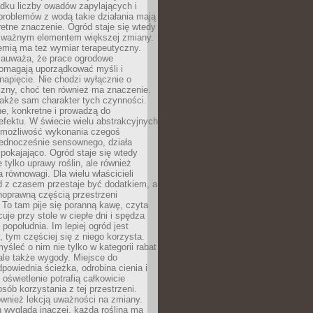
dku liczby owadów zapylających i
problemów z wodą takie działania mają
etne znaczenie. Ogród staje się wtedy
 ważnym elementem większej zmiany.
emią ma też wymiar terapeutyczny.
zauważa, że prace ogrodowe
pomagają uporządkować myśli i
napięcie. Nie chodzi wyłącznie o
czny, choć ten również ma znaczenie.
także sam charakter tych czynności.
e, konkretne i prowadzą do
fektu. W świecie wielu abstrakcyjnych
możliwość wykonania czegoś
jednocześnie sensownego, działa
pokajająco. Ogród staje się wtedy
 tylko uprawy roślin, ale również
 równowagi. Dla wielu właścicieli
 z czasem przestaje być dodatkiem, a
łnoprawną częścią przestrzeni
 To tam pije się poranną kawę, czyta
cuje przy stole w ciepłe dni i spędza
opołudnia. Im lepiej ogród jest
 tym częściej się z niego korzysta.
yśleć o nim nie tylko w kategorii rabat
ale także wygody. Miejsce do
dpowiednia ścieżka, odrobina cienia i
oświetlenie potrafią całkowicie
sób korzystania z tej przestrzeni.
ównież lekcją uważności na zmiany.
 wygląda inaczej, każda roślina ma