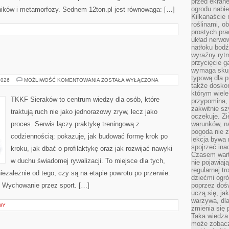
przed ekran
ogrodu nabi
elników i metamorfozy. Sednem 12ton.pl jest równowaga: […]
Kilkanaście 
roślinami, o
prostych pra
układ nerwo
natłoku bodź
wyraźny rytm
przycięcie 
wymaga skupi
typową dla 
SPORT
2026
MOŻLIWOŚĆ KOMENTOWANIA
ZOSTAŁA WYŁĄCZONA
także doskon
którym wiele
TKKF Sieraków to centrum wiedzy dla osób, które
przypomina,
zakwitnie sz
traktują ruch nie jako jednorazowy zryw, lecz jako
oczekuje. Zi
proces. Serwis łączy praktykę treningową z
warunków, n
pogoda nie z
codziennością: pokazuje, jak budować formę krok po
lekcja bywa
spojrzeć ina
kroku, jak dbać o profilaktykę oraz jak rozwijać nawyki
Czasem wart
w duchu świadomej rywalizacji. To miejsce dla tych,
nie pojawiaj
regularnej tr
iezależnie od tego, czy są na etapie powrotu po przerwie.
dziećmi ogr
i Wychowanie przez sport. […]
poprzez dośw
uczą się, ja
warzywa, dla
WY
zmienia się 
Taka wiedza 
może zobacz