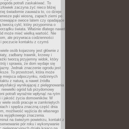
 pogoda potrafi zaskakiwać. To
człowiek zaczyna żyć nieco bliżej
dziej świadomie zauważa to, co dzieje
ierwsze pąki wiosną, zapach ziemi po
jrzewające owoce latem czy opadające
ią tworzą cykl, który przypomina o
orządku świata. Właśnie dlatego nawet
ród może mieć wielką wartość. Nie
dom, ale przywraca codzienności
 i poczucie kontaktu z czymś
.
wiele osób kojarzony jest głównie z
iaty, zadbany trawnik, krzewy i
eżki tworzą przyjemny widok, który
trój i sprawia, że dom wydaje się
yjazny. Jednak znaczenie ogrodu jest
ksze. To przestrzeń, która może
ję miejsca odpoczynku, rodzinnych
taktu z naturą, a nawet źródła
atysfakcji wynikającej z pielęgnowania
 niewielki ogród lub przydomowy
eni potrafi wyraźnie wpłynąć na rytm
i i jakość życia domowników. W
y wiele osób pracuje w zamkniętych
iach i spędza znaczną część dnia
em, możliwość wyjścia do własnego
era wyjątkowego znaczenia.
minut na świeżym powietrzu, kontakt z
bserwowanie pór roku i wykonywanie
c pielęgnacyjnych działa kojąco na