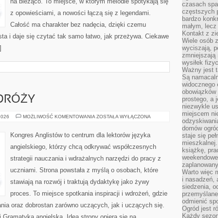
na bieżąco. To miejsce, w którym melodie spotykają się
czasach spa
częstszych 
z opowieściami, a nowości łączą się z legendami.
bardzo konkr
Całość ma charakter bez nadęcia, dzięki czemu
małym, lecz
Kontakt z zi
sta i daje się czytać tak samo łatwo, jak przeżywa. Ciekawe
Wiele osób 
]
wyciszają, 
zmniejszają 
wysiłek fizy
Ważny jest 
Są namacaln
widocznego e
obowiązków 
ODRÓŻY
prostego, a 
niezwykle us
miejscem nie
ANGIELSKI
2026
MOŻLIWOŚĆ KOMENTOWANIA
ZOSTAŁA WYŁĄCZONA
odzyskiwania
W
PODRÓŻY
domów ogród
Kongres Anglistów to centrum dla lektorów języka
staje się pe
mieszkalnej.
angielskiego, którzy chcą odkrywać współczesnych
książkę, pra
weekendowe p
strategii nauczania i wdrażalnych narzędzi do pracy z
zaplanowany,
uczniami. Strona powstała z myślą o osobach, które
Warto więc m
i nasadzeń, 
stawiają na rozwój i traktują dydaktykę jako żywy
siedzenia, o
proces. To miejsce spotkania inspiracji i wdrożeń, gdzie
przemyślane 
odmienić spo
nia oraz dobrostan zarówno uczących, jak i uczących się.
Ogród jest r
Każdy sezon
 Gramatyka angielska. Idea strony opiera się na