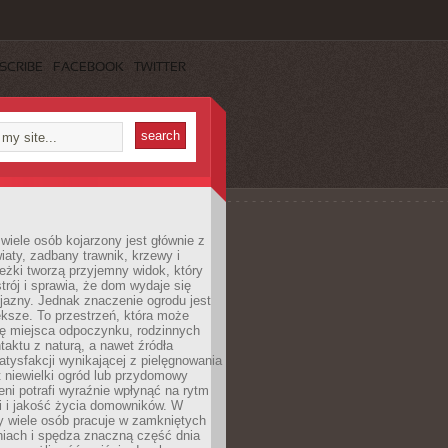
SCRIBE
FACEBOOK
TWITTER
wiele osób kojarzony jest głównie z
iaty, zadbany trawnik, krzewy i
eżki tworzą przyjemny widok, który
trój i sprawia, że dom wydaje się
yjazny. Jednak znaczenie ogrodu jest
ksze. To przestrzeń, która może
ję miejsca odpoczynku, rodzinnych
taktu z naturą, a nawet źródła
atysfakcji wynikającej z pielęgnowania
 niewielki ogród lub przydomowy
eni potrafi wyraźnie wpłynąć na rytm
i i jakość życia domowników. W
y wiele osób pracuje w zamkniętych
iach i spędza znaczną część dnia