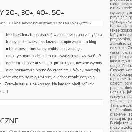
układ nerwo
natłoku bodź
20+, 30+, 40+, 50+
wyraźny rytm
przycięcie 
wymaga skupi
ZDROWIE
2026
MOŻLIWOŚĆ KOMENTOWANIA
ZOSTAŁA WYŁĄCZONA
typową dla 
KOBIETY
20+,
także doskon
30+,
MediluxClinic to przestrzeń w sieci stworzone z myślą o
którym wiele
40+,
przypomina,
50+
kondycji dziewczyn na każdym etapie życia. To blog
zakwitnie sz
oczekuje. Zi
internetowy, który łączy praktyczną wiedzę z
warunków, n
empatycznym podejściem dla zwyczajnych wyzwań. W
pogoda nie z
lekcja bywa
centrum tej przestrzeni stoi profilaktyka, uważne wybory
spojrzeć ina
oraz poznawanie sygnałów organizmu. Wpisy powstają
Czasem wart
nie pojawiaj
y, które często bywają złożone, a jednocześnie dotykają
regularnej tr
dziećmi ogr
ód i Zdrowie seksualne kobiety. Na łamach MediluxClinic
poprzez dośw
e […]
uczą się, ja
warzywa, dla
zmienia się 
Taka wiedza 
może zobacz
grabienie li
więcej niż j
YCZNE
Buduje też w
może przeło
ekologiczną
OGRODY
2026
MOŻLIWOŚĆ KOMENTOWANIA
ZOSTAŁA WYŁĄCZONA