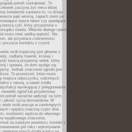
 pogoda potrafi zaskakiwać. To
człowiek zaczyna żyć nieco bliżej
dziej świadomie zauważa to, co dzieje
ierwsze pąki wiosną, zapach ziemi po
jrzewające owoce latem czy opadające
ią tworzą cykl, który przypomina o
orządku świata. Właśnie dlatego nawet
ród może mieć wielką wartość. Nie
dom, ale przywraca codzienności
 i poczucie kontaktu z czymś
.
wiele osób kojarzony jest głównie z
iaty, zadbany trawnik, krzewy i
eżki tworzą przyjemny widok, który
trój i sprawia, że dom wydaje się
yjazny. Jednak znaczenie ogrodu jest
ksze. To przestrzeń, która może
ję miejsca odpoczynku, rodzinnych
taktu z naturą, a nawet źródła
atysfakcji wynikającej z pielęgnowania
 niewielki ogród lub przydomowy
eni potrafi wyraźnie wpłynąć na rytm
i i jakość życia domowników. W
y wiele osób pracuje w zamkniętych
iach i spędza znaczną część dnia
em, możliwość wyjścia do własnego
era wyjątkowego znaczenia.
minut na świeżym powietrzu, kontakt z
bserwowanie pór roku i wykonywanie
c pielęgnacyjnych działa kojąco na