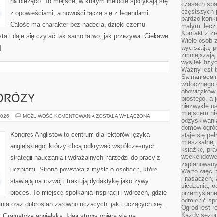
na bieżąco. To miejsce, w którym melodie spotykają się
czasach spa
częstszych 
z opowieściami, a nowości łączą się z legendami.
bardzo konkr
Całość ma charakter bez nadęcia, dzięki czemu
małym, lecz
Kontakt z zi
sta i daje się czytać tak samo łatwo, jak przeżywa. Ciekawe
Wiele osób 
]
wyciszają, 
zmniejszają 
wysiłek fizy
Ważny jest 
Są namacaln
widocznego e
obowiązków 
ODRÓŻY
prostego, a 
niezwykle us
miejscem nie
ANGIELSKI
2026
MOŻLIWOŚĆ KOMENTOWANIA
ZOSTAŁA WYŁĄCZONA
odzyskiwania
W
PODRÓŻY
domów ogród
Kongres Anglistów to centrum dla lektorów języka
staje się pe
mieszkalnej.
angielskiego, którzy chcą odkrywać współczesnych
książkę, pra
weekendowe p
strategii nauczania i wdrażalnych narzędzi do pracy z
zaplanowany,
uczniami. Strona powstała z myślą o osobach, które
Warto więc m
i nasadzeń, 
stawiają na rozwój i traktują dydaktykę jako żywy
siedzenia, o
proces. To miejsce spotkania inspiracji i wdrożeń, gdzie
przemyślane 
odmienić spo
nia oraz dobrostan zarówno uczących, jak i uczących się.
Ogród jest r
Każdy sezon
 Gramatyka angielska. Idea strony opiera się na