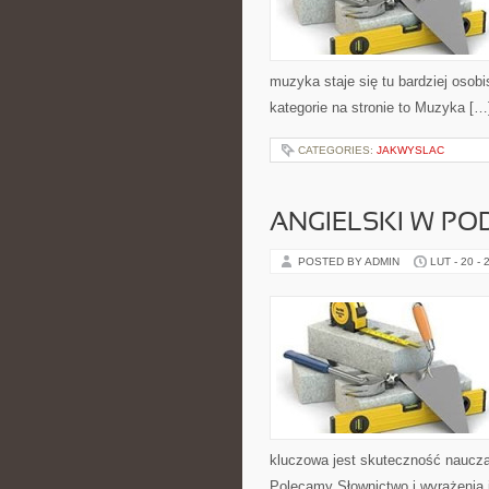
muzyka staje się tu bardziej osobi
kategorie na stronie to Muzyka […
CATEGORIES:
JAKWYSLAC
ANGIELSKI W P
POSTED BY ADMIN
LUT - 20 - 
kluczowa jest skuteczność naucza
Polecamy Słownictwo i wyrażenia i