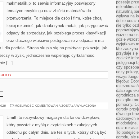
posesję prze
makmetalik.pl to serwis informacyjny poświęcony
mikroklimat
tematyce recyklingu oraz zbiórki materiałów do
naturalną ba
wpływa na k
przetworzenia. To miejsce dla osób i firm, które chcą
dobie coraz 
nie tylko oz
lepiej rozumieć, jak działa rynek metali, jak przygotować
poprawiający
odpady do sprzedaży, jak przebiega proces klasyfikacji
ważne na osi
gdzie wzros
oraz dlaczego właściwe postępowanie z odpadami ma
wyjątkowo 
 i dla portfela. Strona skupia się na praktyce: pokazuje, jak
kto zaczyna 
przydaje się
zeczy w zysk, jednocześnie wspierając cyrkularność.
znaleźć info
pielęgnacji b
nie […]
czy sposoba
uczy pokory,
ROJEKTY
wszystkiego 
błędów. Dob
rozczarowań
dalszego ek
E
ogrodnicza st
początku pr
pomocny. Co
MUZYKA
2026
MOŻLIWOŚĆ KOMENTOWANIA
ZOSTAŁA WYŁĄCZONA
ogrody przyj
I
EMOCJE
równego tra
Limith to rozrywkowy magazyn dla fanów dźwięków,
ozdobnych ro
miododajne, 
który powstał z myślą o czytelnikach szukających
oraz rozwią
oddechu po całym dniu, ale też o tych, którzy chcą być
To podejście
ogrodu, ale 