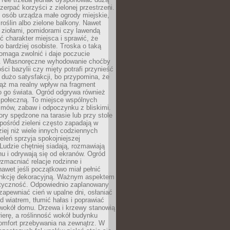
czerpać korzyści z zielonej przestrzeni.
 osób urządza małe ogrody miejskie,
 roślin albo zielone balkony. Nawet
z ziołami, pomidorami czy lawendą
 charakter miejsca i sprawić, że
no bardziej osobiste. Troska o taką
omaga zwolnić i daje poczucie
. Własnoręczne wyhodowanie choćby
lości bazylii czy mięty potrafi przynieść
dużo satysfakcji, bo przypomina, że
iąż ma realny wpływ na fragment
o go świata. Ogród odgrywa również
 społeczną. To miejsce wspólnych
zmów, zabaw i odpoczynku z bliskimi.
ory spędzone na tarasie lub przy stole
ośród zieleni często zapadają w
iej niż wiele innych codziennych
eleń sprzyja spokojniejszej
Ludzie chętniej siadają, rozmawiają
u i odrywają się od ekranów. Ogród
macniać relacje rodzinne i
nawet jeśli początkowo miał pełnić
unkcję dekoracyjną. Ważnym aspektem
aktyczność. Odpowiednio zaplanowany
apewniać cień w upalne dni, osłaniać
d wiatrem, tłumić hałas i poprawiać
 wokół domu. Drzewa i krzewy stanowią
rierę, a roślinność wokół budynku
omfort przebywania na zewnątrz. W