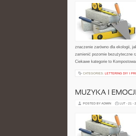
znaczenie zarówno dla ekologii, jak
zamienić pozornie bezużyteczne r
Ciekawe kategorie to Kompostowa
CATEGORIES:
LETTERING DIY I P
MUZYKA I EMOCJ
POSTED BY ADMIN
LUT - 21 - 