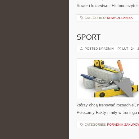
Rower i kolarstwo i Historie czyt
CATEGORIES:
NOWA ZELANDIA
SPORT
POSTED BY ADMIN
LUT - 24 - 
którzy chcą trenować rozsądniej, n
Polecamy Fakty i mity w treningu 
CATEGORIES:
PORADNIK ZAKUPO