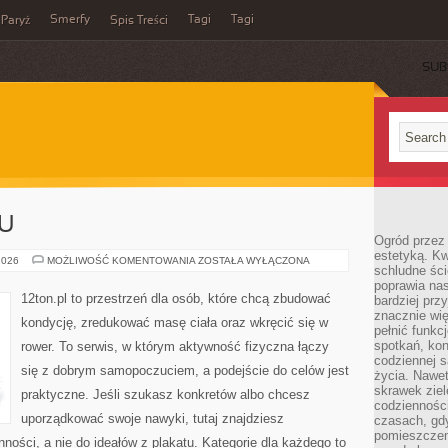
Smerfy
Tagi
Tagi
Paryż
Spis Treści
SUB
U
Ogród przez 
estetyką. Kw
TRENINGI
2026
MOŻLIWOŚĆ KOMENTOWANIA
ZOSTAŁA WYŁĄCZONA
schludne ści
W
DOMU
poprawia nas
12ton.pl to przestrzeń dla osób, które chcą zbudować
bardziej prz
znacznie wię
kondycję, zredukować masę ciała oraz wkręcić się w
pełnić funkc
spotkań, kon
rower. To serwis, w którym aktywność fizyczna łączy
codziennej s
się z dobrym samopoczuciem, a podejście do celów jest
życia. Nawet
skrawek ziel
praktyczne. Jeśli szukasz konkretów albo chcesz
codziennośc
uporządkować swoje nawyki, tutaj znajdziesz
czasach, gd
pomieszczen
ści, a nie do ideałów z plakatu. Kategorie dla każdego to