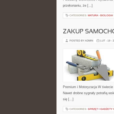
przekonaniu, że […]
CATEGORIES:
MATURA - BIOLOGIA
ZAKUP SAMOCH
POSTED BY ADMIN
LUT - 19 - 
Premium i Motoryzacja W świecie a
Nawet drobne sygnały potrafią ws
się […]
CATEGORIES:
SPRZĘT I GADŻETY 