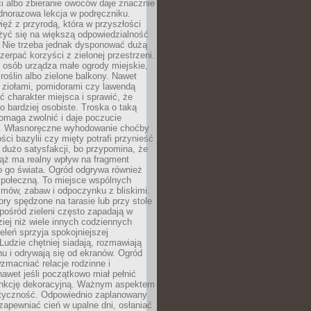
ści albo zbieranie owoców daje znacznie
ednorazowa lekcja w podręczniku.
ięź z przyrodą, która w przyszłości
żyć się na większą odpowiedzialność
. Nie trzeba jednak dysponować dużą
czerpać korzyści z zielonej przestrzeni.
 osób urządza małe ogrody miejskie,
 roślin albo zielone balkony. Nawet
z ziołami, pomidorami czy lawendą
 charakter miejsca i sprawić, że
no bardziej osobiste. Troska o taką
omaga zwolnić i daje poczucie
. Własnoręczne wyhodowanie choćby
lości bazylii czy mięty potrafi przynieść
dużo satysfakcji, bo przypomina, że
iąż ma realny wpływ na fragment
o go świata. Ogród odgrywa również
 społeczną. To miejsce wspólnych
zmów, zabaw i odpoczynku z bliskimi.
ory spędzone na tarasie lub przy stole
ośród zieleni często zapadają w
iej niż wiele innych codziennych
eleń sprzyja spokojniejszej
Ludzie chętniej siadają, rozmawiają
u i odrywają się od ekranów. Ogród
macniać relacje rodzinne i
nawet jeśli początkowo miał pełnić
unkcję dekoracyjną. Ważnym aspektem
aktyczność. Odpowiednio zaplanowany
apewniać cień w upalne dni, osłaniać