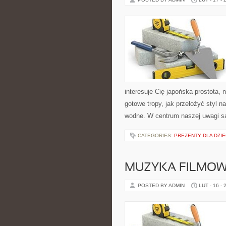
interesuje Cię japońska prostota,
gotowe tropy, jak przełożyć styl 
wodne. W centrum naszej uwagi s
CATEGORIES:
PREZENTY DLA DZIE
MUZYKA FILMOW
POSTED BY ADMIN
LUT - 16 - 