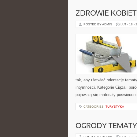
ZDROWIE KOBIETY 
POSTED BY ADMIN
LUT - 18 - 
tak, aby ułatwiać orientację temat
intymności. Kategorie Ciąża i por
pojawiają się materiały poświęcon
CATEGORIES:
TURYSTYKA
OGRODY TEMAT
POSTED BY ADMIN
LUT - 17 - 