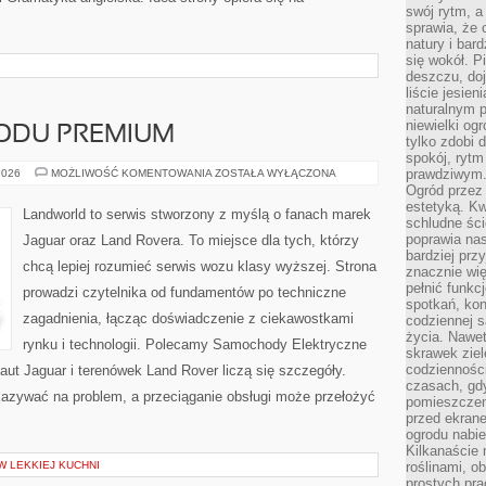
swój rytm, a
sprawia, że 
natury i bar
się wokół. P
deszczu, do
liście jesien
naturalnym p
niewielki og
ODU PREMIUM
tylko zdobi 
spokój, rytm
ZAKUP
prawdziwym
2026
MOŻLIWOŚĆ KOMENTOWANIA
ZOSTAŁA WYŁĄCZONA
SAMOCHODU
Ogród przez 
PREMIUM
estetyką. Kw
Landworld to serwis stworzony z myślą o fanach marek
schludne ści
poprawia nas
Jaguar oraz Land Rovera. To miejsce dla tych, którzy
bardziej prz
chcą lepiej rozumieć serwis wozu klasy wyższej. Strona
znacznie wię
pełnić funkc
prowadzi czytelnika od fundamentów po techniczne
spotkań, kon
zagadnienia, łącząc doświadczenie z ciekawostkami
codziennej s
życia. Nawet
rynku i technologii. Polecamy Samochody Elektryczne
skrawek ziel
codziennośc
ut Jaguar i terenówek Land Rover liczą się szczegóły.
czasach, gd
kazywać na problem, a przeciąganie obsługi może przełożyć
pomieszczen
przed ekran
ogrodu nabi
Kilkanaście 
W LEKKIEJ KUCHNI
roślinami, o
prostych pra