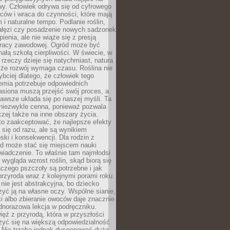
wy. Człowiek odrywa się od cyfrowego
ców i wraca do czynności, które mają
 i naturalne tempo. Podlanie roślin,
gałęzi czy posadzenie nowych sadzonek
enia, ale nie wiąże się z presją
pracy zawodowej. Ogród może być
ałą szkołą cierpliwości. W świecie, w
 rzeczy dzieje się natychmiast, natura
 że rozwój wymaga czasu. Roślina nie
ybciej dlatego, że człowiek tego
emia potrzebuje odpowiednich
asiona muszą przejść swój proces, a
awsze układa się po naszej myśli. Ta
 niezwykle cenna, ponieważ pozwala
czej także na inne obszary życia.
o zaakceptować, że najlepsze efekty
ą się od razu, ale są wynikiem
oski i konsekwencji. Dla rodzin z
ód może stać się miejscem nauki
iadczenie. To właśnie tam najmłodsi
k wygląda wzrost roślin, skąd biorą się
czego pszczoły są potrzebne i jak
przyroda wraz z kolejnymi porami roku.
nie jest abstrakcyjna, bo dziecko
yć ją na własne oczy. Wspólne sianie,
ści albo zbieranie owoców daje znacznie
ednorazowa lekcja w podręczniku.
ięź z przyrodą, która w przyszłości
żyć się na większą odpowiedzialność
. Nie trzeba jednak dysponować dużą