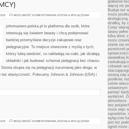
grabienie li
EMCY)
więcej niż j
Buduje też w
może przeło
BEIERSDORF
2026
MOŻLIWOŚĆ KOMENTOWANIA
ZOSTAŁA WYŁĄCZONA
(NIEMCY)
ekologiczną
działką, by 
johnmasters-polska.pl to platforma dla osób, które
Coraz więcej
tarasy pełne
interesują się światem beauty i chcą podejmować
kilka donic 
bardziej przemyślane decyzje zakupowe oraz
może zmienić
stanie się o
pielęgnacyjne. To miejsce stworzone z myślą o tych,
przestrzeń p
sprawczości
którzy lubią wiedzieć, co nakładają na ciało, jak działają
niewielkiej i
składniki i jak budować schemat pielęgnacji bez chaosu
zaskakująco 
człowiek wc
trona skupia się na pielęgnacji rozumianej jako droga, w
otaczająceg
le też elastyczność. Polecamy Johnson & Johnson (USA) i
istotną rolę
posiłków, ro
Letnie wiecz
ustawionym p
pamięć bardz
wydarzeń. Zi
atmosferze. 
bez pośpiech
może więc wz
sąsiedzkie, 
wyłącznie f
MAKMETALIK
2026
MOŻLIWOŚĆ KOMENTOWANIA
ZOSTAŁA WYŁĄCZONA
jest też pr
ogród może z