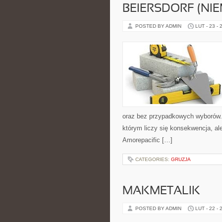
BEIERSDORF (NI
POSTED BY ADMIN
LUT - 23 - 
oraz bez przypadkowych wyborów. S
którym liczy się konsekwencja, a
Amorepacific […]
CATEGORIES:
GRUZJA
MAKMETALIK
POSTED BY ADMIN
LUT - 22 - 