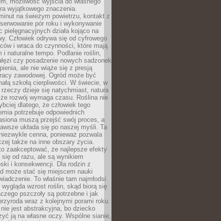
em, możliwość wyjścia do własnego
era wyjątkowego znaczenia.
minut na świeżym powietrzu, kontakt z
bserwowanie pór roku i wykonywanie
c pielęgnacyjnych działa kojąco na
wy. Człowiek odrywa się od cyfrowego
ców i wraca do czynności, które mają
 i naturalne tempo. Podlanie roślin,
gałęzi czy posadzenie nowych sadzonek
enia, ale nie wiąże się z presją
pracy zawodowej. Ogród może być
ałą szkołą cierpliwości. W świecie, w
 rzeczy dzieje się natychmiast, natura
 że rozwój wymaga czasu. Roślina nie
ybciej dlatego, że człowiek tego
emia potrzebuje odpowiednich
asiona muszą przejść swój proces, a
awsze układa się po naszej myśli. Ta
 niezwykle cenna, ponieważ pozwala
czej także na inne obszary życia.
o zaakceptować, że najlepsze efekty
ą się od razu, ale są wynikiem
oski i konsekwencji. Dla rodzin z
ód może stać się miejscem nauki
iadczenie. To właśnie tam najmłodsi
k wygląda wzrost roślin, skąd biorą się
czego pszczoły są potrzebne i jak
przyroda wraz z kolejnymi porami roku.
nie jest abstrakcyjna, bo dziecko
yć ją na własne oczy. Wspólne sianie,