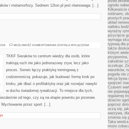
przed ekran
ogrodu nabi
elników i metamorfozy. Sednem 12ton.pl jest równowaga: […]
Kilkanaście 
roślinami, o
prostych pra
układ nerwo
natłoku bodź
wyraźny rytm
przycięcie 
wymaga skupi
typową dla 
SPORT
2026
MOŻLIWOŚĆ KOMENTOWANIA
ZOSTAŁA WYŁĄCZONA
także doskon
którym wiele
TKKF Sieraków to centrum wiedzy dla osób, które
przypomina,
zakwitnie sz
traktują ruch nie jako jednorazowy zryw, lecz jako
oczekuje. Zi
proces. Serwis łączy praktykę treningową z
warunków, n
pogoda nie z
codziennością: pokazuje, jak budować formę krok po
lekcja bywa
spojrzeć ina
kroku, jak dbać o profilaktykę oraz jak rozwijać nawyki
Czasem wart
w duchu świadomej rywalizacji. To miejsce dla tych,
nie pojawiaj
regularnej tr
iezależnie od tego, czy są na etapie powrotu po przerwie.
dziećmi ogr
i Wychowanie przez sport. […]
poprzez dośw
uczą się, ja
warzywa, dla
WY
zmienia się 
Taka wiedza 
może zobacz