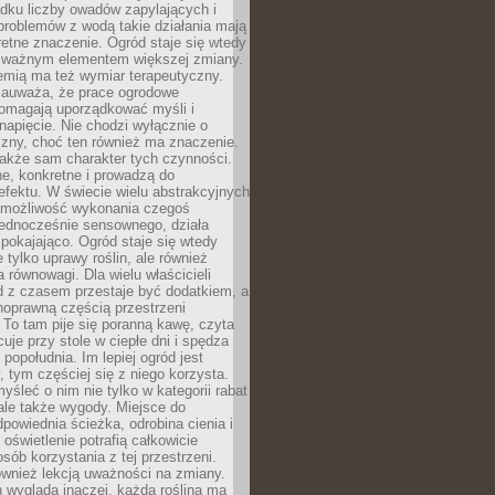
dku liczby owadów zapylających i
problemów z wodą takie działania mają
etne znaczenie. Ogród staje się wtedy
 ważnym elementem większej zmiany.
emią ma też wymiar terapeutyczny.
zauważa, że prace ogrodowe
pomagają uporządkować myśli i
napięcie. Nie chodzi wyłącznie o
czny, choć ten również ma znaczenie.
także sam charakter tych czynności.
e, konkretne i prowadzą do
fektu. W świecie wielu abstrakcyjnych
możliwość wykonania czegoś
jednocześnie sensownego, działa
pokajająco. Ogród staje się wtedy
 tylko uprawy roślin, ale również
 równowagi. Dla wielu właścicieli
 z czasem przestaje być dodatkiem, a
łnoprawną częścią przestrzeni
 To tam pije się poranną kawę, czyta
cuje przy stole w ciepłe dni i spędza
opołudnia. Im lepiej ogród jest
 tym częściej się z niego korzysta.
yśleć o nim nie tylko w kategorii rabat
ale także wygody. Miejsce do
dpowiednia ścieżka, odrobina cienia i
oświetlenie potrafią całkowicie
sób korzystania z tej przestrzeni.
ównież lekcją uważności na zmiany.
 wygląda inaczej, każda roślina ma