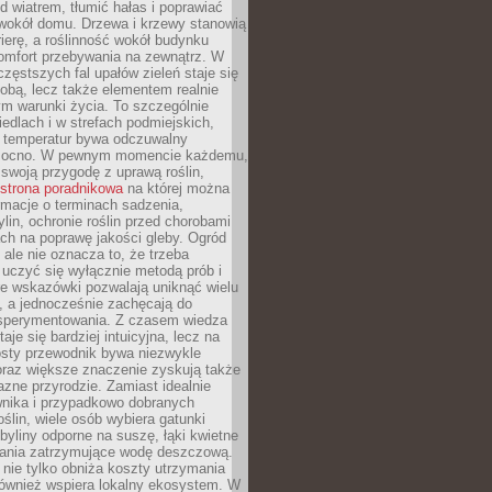
d wiatrem, tłumić hałas i poprawiać
 wokół domu. Drzewa i krzewy stanowią
rierę, a roślinność wokół budynku
omfort przebywania na zewnątrz. W
częstszych fal upałów zieleń staje się
dobą, lecz także elementem realnie
m warunki życia. To szczególnie
edlach i w strefach podmiejskich,
t temperatur bywa odczuwalny
mocno. W pewnym momencie każdemu,
swoją przygodę z uprawą roślin,
strona poradnikowa
na której można
rmacje o terminach sadzenia,
ylin, ochronie roślin przed chorobami
ch na poprawę jakości gleby. Ogród
 ale nie oznacza to, że trzeba
uczyć się wyłącznie metodą prób i
re wskazówki pozwalają uniknąć wielu
, a jednocześnie zachęcają do
sperymentowania. Z czasem wiedza
aje się bardziej intuicyjna, lecz na
osty przewodnik bywa niezwykle
raz większe znaczenie zyskują także
azne przyrodzie. Zamiast idealnie
wnika i przypadkowo dobranych
ślin, wiele osób wybiera gatunki
byliny odporne na suszę, łąki kwietne
zania zatrzymujące wodę deszczową.
 nie tylko obniża koszty utrzymania
również wspiera lokalny ekosystem. W