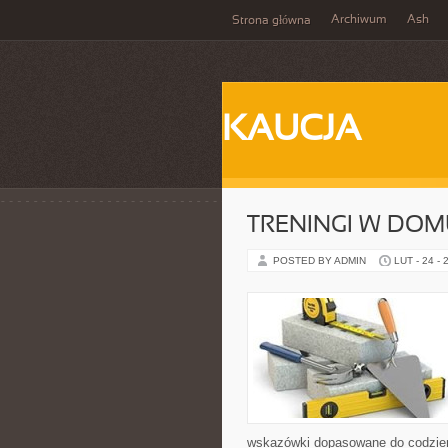
Archiwum
Ash
Strona główna
KAUCJA
TRENINGI W DOM
POSTED BY ADMIN
LUT - 24 - 
wskazówki dopasowane do codzienno