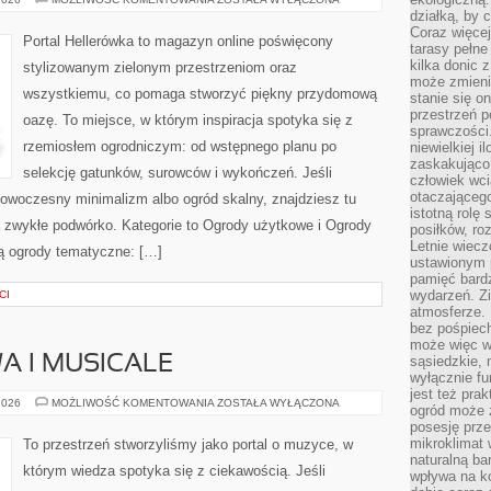
TEMATYCZNE
działką, by 
Coraz więcej
Portal Hellerówka to magazyn online poświęcony
tarasy pełne
kilka donic 
stylizowanym zielonym przestrzeniom oraz
może zmienić
wszystkiemu, co pomaga stworzyć piękny przydomową
stanie się o
przestrzeń p
oazę. To miejsce, w którym inspiracja spotyka się z
sprawczości
rzemiosłem ogrodniczym: od wstępnego planu po
niewielkiej i
zaskakująco 
selekcję gatunków, surowców i wykończeń. Jeśli
człowiek wc
otaczająceg
 nowoczesny minimalizm albo ogród skalny, znajdziesz tu
istotną rolę
na zwykłe podwórko. Kategorie to Ogrody użytkowe i Ogrody
posiłków, ro
Letnie wiecz
ą ogrody tematyczne: […]
ustawionym p
pamięć bardz
wydarzeń. Zi
CI
atmosferze. 
bez pośpiech
może więc wz
A I MUSICALE
sąsiedzkie, 
wyłącznie f
jest też pr
MUZYKA
2026
MOŻLIWOŚĆ KOMENTOWANIA
ZOSTAŁA WYŁĄCZONA
ogród może z
FILMOWA
posesję prze
I
MUSICALE
mikroklimat
To przestrzeń stworzyliśmy jako portal o muzyce, w
naturalną ba
którym wiedza spotyka się z ciekawością. Jeśli
wpływa na k