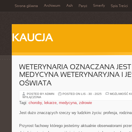
Archiwum
Ash
Smerfy
Strona główna
Paryż
Spis Treści
KAUCJA
WETERYNARIA OZNACZANA JEST 
MEDYCYNA WETERYNARYJNA I JE
OŚWIATA
POSTED BY ADMIN
POSTED ON LIS - 30 - 2025
MOŻLIWOŚĆ 
WYŁĄCZONA
Tagi:
choroby
,
lekarze
,
medycyna
,
zdrowie
Jest dużo znaczących rzeczy wy ludzkim życiu: profesja, rodzina,
Przyrost fachowy którego jesteśmy aktualnie obserwatorami prze