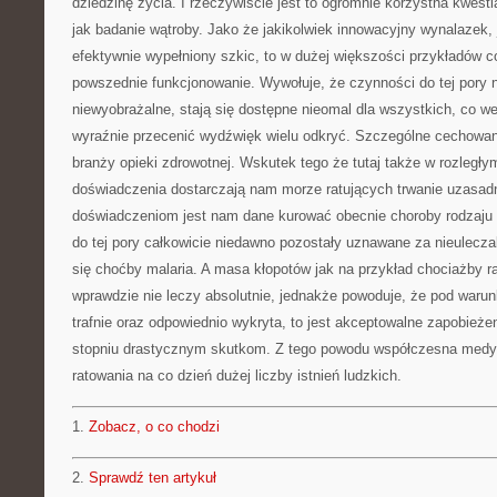
dziedzinę życia. I rzeczywiście jest to ogromnie korzystna kwestia
jak badanie wątroby. Jako że jakikolwiek innowacyjny wynalazek, j
efektywnie wypełniony szkic, to w dużej większości przykładów 
powszednie funkcjonowanie. Wywołuje, że czynności do tej pory n
niewyobrażalne, stają się dostępne nieomal dla wszystkich, co we
wyraźnie przecenić wydźwięk wielu odkryć. Szczególne cechowani
branży opieki zdrowotnej. Wskutek tego że tutaj także w rozległy
doświadczenia dostarczają nam morze ratujących trwanie uzasad
doświadczeniom jest nam dane kurować obecnie choroby rodzaju n
do tej pory całkowicie niedawno pozostały uznawane za nieulecz
się choćby malaria. A masa kłopotów jak na przykład chociażby ra
wprawdzie nie leczy absolutnie, jednakże powoduje, że pod waru
trafnie oraz odpowiednio wykryta, to jest akceptowalne zapobieże
stopniu drastycznym skutkom. Z tego powodu współczesna medy
ratowania na co dzień dużej liczby istnień ludzkich.
1.
Zobacz, o co chodzi
2.
Sprawdź ten artykuł