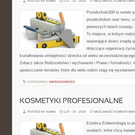
POSTED BY ADMIN
LUT - 15 - 2026
MOŻLIWOŚĆ KOMENTOWA
Przedszkole309 to serwis p
przedszkolom oraz temu, c
pierwszych latach rozwoju:
To miejsce, w którym rodzi
wspierające dzieci znajdą s
dotyczące organizacji życi
kształtowania umiejętności dziecka od wieku wczesnodziecięcego 
Zobacz także Rodzicielstwo i wychowanie i Prawo i formalności. I
upraszczanie tematów, które dla wielu rodzin stają się wyzwanie
CATEGORIES:
NIERUCHOMOŚCI
KOSMETYKI PROFESJONALNE
POSTED BY ADMIN
LUT - 15 - 2026
MOŻLIWOŚĆ KOMENTOWA
Estetica Endermologia to p
osobach, które chcą świado