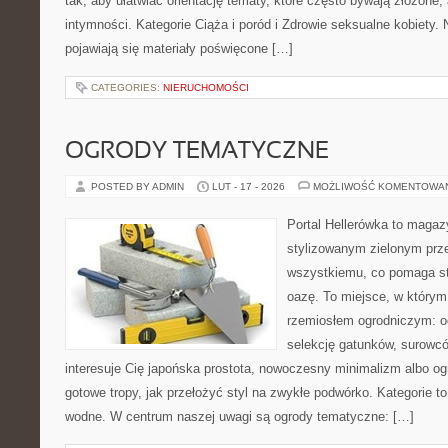
tak, aby ułatwiać orientację tematy, które często bywają złożone,
intymności. Kategorie Ciąża i poród i Zdrowie seksualne kobiety.
pojawiają się materiały poświęcone […]
CATEGORIES:
NIERUCHOMOŚCI
OGRODY TEMATYCZNE
POSTED BY ADMIN
LUT - 17 - 2026
MOŻLIWOŚĆ KOMENTOWA
Portal Hellerówka to magaz
stylizowanym zielonym prz
wszystkiemu, co pomaga s
oazę. To miejsce, w którym 
rzemiosłem ogrodniczym: o
selekcję gatunków, surowcó
interesuje Cię japońska prostota, nowoczesny minimalizm albo ogr
gotowe tropy, jak przełożyć styl na zwykłe podwórko. Kategorie 
wodne. W centrum naszej uwagi są ogrody tematyczne: […]