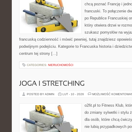
chcą poznać Francję i jedno
francuski. To połączenie d
po Republice Francuskiej o
który otwiera drzwi w rozm
szukasz pomysłów na wyjaz
francuską codzienność i mówić pewniej, tutaj znajdziesz opowie
podwójnym podejściu. Kategorie to Francuska historia i dziedzict
centrum tej strony […]
CATEGORIES:
NIERUCHOMOŚCI
JOGA I STRETCHING
POSTED BY ADMIN
LUT - 10 - 2026
MOŻLIWOŚĆ KOMENTOWA
o2fit.pl to Fitness Klub, któ
do zmiany sylwetki i stylu 
dla osób, które chcą ćwicz
nie lubią przypadkowych po