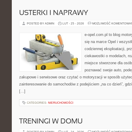
USTERKI I NAPRAWY
POSTED BY ADMIN
LUT - 25 - 2026
MOŻLIWOŚĆ KOMENTOWA
e-opel.com.pl to blog motor
się na marce Opel i wszyst
codziennej eksploatacji, pr
ciekawostki o modelach, ro
miejsce stworzone dla osób
poznawać swoje auto, pode
zakupowe i serwisowe oraz czytać o motoryzacji w sposób użytec
zainteresowanie do samochodów z podejściem „na co dzień”, gdzie 
[…]
CATEGORIES:
NIERUCHOMOŚCI
TRENINGI W DOMU
POSTED BY ADMIN
LUT - 24 - 2026
MOŻLIWOŚĆ KOMENTOWA