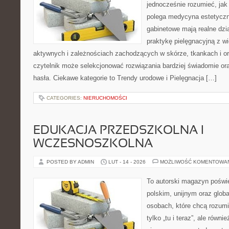
jednocześnie rozumieć, jak
polega medycyna estetyczna
gabinetowe mają realne dzia
praktykę pielęgnacyjną z w
aktywnych i zależnościach zachodzących w skórze, tkankach i or
czytelnik może selekcjonować rozwiązania bardziej świadomie o
hasła. Ciekawe kategorie to Trendy urodowe i Pielęgnacja […]
CATEGORIES:
NIERUCHOMOŚCI
EDUKACJA PRZEDSZKOLNA I
WCZESNOSZKOLNA
POSTED BY ADMIN
LUT - 14 - 2026
MOŻLIWOŚĆ KOMENTOWA
To autorski magazyn poświę
polskim, unijnym oraz glob
osobach, które chcą rozumie
tylko „tu i teraz”, ale równ