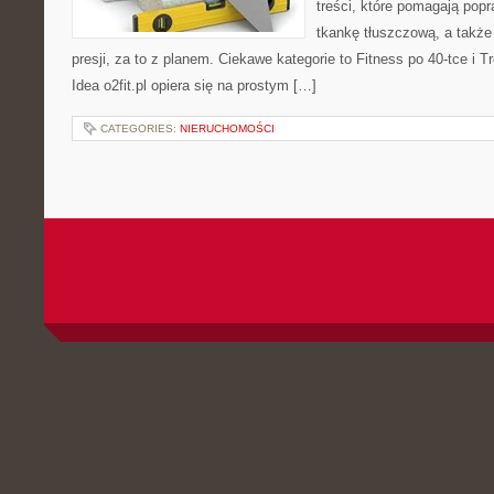
treści, które pomagają pop
tkankę tłuszczową, a takż
presji, za to z planem. Ciekawe kategorie to Fitness po 40-tce i Tr
Idea o2fit.pl opiera się na prostym […]
CATEGORIES:
NIERUCHOMOŚCI