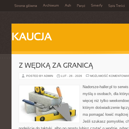
Archiwum
Ash
Smerfy
Strona główna
Paryż
Spis Treści
KAUCJA
Z WĘDKĄ ZA GRANICĄ
POSTED BY ADMIN
LUT - 26 - 2026
MOŻLIWOŚĆ KOMENTOWA
Nadorsze-haller.pl to serwi
myślą o osobach, dla który
więcej niż tylko weekendo
którym doświadczenie łączy
ma pomagać łowić mądrzej i
Jeśli szukasz pomysłów, c
podejście do taktyki, albo po prostu lubisz czytać o wodzie, rybac