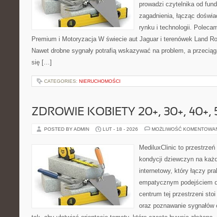
prowadzi czytelnika od fu
zagadnienia, łącząc doświ
rynku i technologii. Pole
Premium i Motoryzacja W świecie aut Jaguar i terenówek Land Rov
Nawet drobne sygnały potrafią wskazywać na problem, a przeciąg
się […]
CATEGORIES:
NIERUCHOMOŚCI
ZDROWIE KOBIETY 20+, 30+, 40+, 
POSTED BY ADMIN
LUT - 18 - 2026
MOŻLIWOŚĆ KOMENTOWA
MediluxClinic to przestrzeń
kondycji dziewczyn na każd
internetowy, który łączy pr
empatycznym podejściem d
centrum tej przestrzeni sto
oraz poznawanie sygnałów 