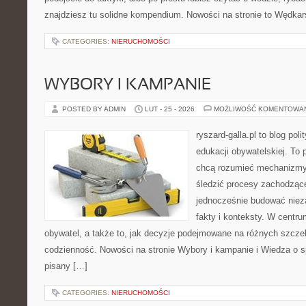
znajdziesz tu solidne kompendium. Nowości na stronie to Wędka
CATEGORIES:
NIERUCHOMOŚCI
WYBORY I KAMPANIE
POSTED BY ADMIN
LUT - 25 - 2026
MOŻLIWOŚĆ KOMENTOWA
ryszard-galla.pl to blog pol
edukacji obywatelskiej. To 
chcą rozumieć mechanizmy 
śledzić procesy zachodzące
jednocześnie budować nieza
fakty i konteksty. W centru
obywatel, a także to, jak decyzje podejmowane na różnych szczeb
codzienność. Nowości na stronie Wybory i kampanie i Wiedza o s
pisany […]
CATEGORIES:
NIERUCHOMOŚCI