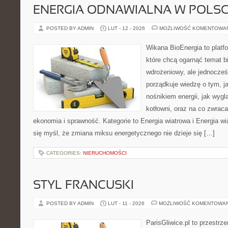
ENERGIA ODNAWIALNA W POLS
POSTED BY ADMIN
LUT - 12 - 2026
MOŻLIWOŚĆ KOMENTOWA
Wikana BioEnergia to platf
które chcą ogarnąć temat b
wdrożeniowy, ale jednocześ
porządkuje wiedzę o tym, j
nośnikiem energii, jak wygl
kotłowni, oraz na co zwrac
ekonomia i sprawność. Kategorie to Energia wiatrowa i Energia wia
się myśl, że zmiana miksu energetycznego nie dzieje się […]
CATEGORIES:
NIERUCHOMOŚCI
STYL FRANCUSKI
POSTED BY ADMIN
LUT - 11 - 2026
MOŻLIWOŚĆ KOMENTOWA
ParisGliwice.pl to przestrz