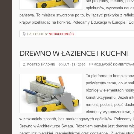
się programy, metody, potr
opiekunów, wyzwania nauczyc
państwa. To miejsce stworzone po to, by łączyć praktykę z refleks
krajów przekładać na konkret. Polecamy Edukacja w Europie i Ed
CATEGORIES:
NIERUCHOMOŚCI
DREWNO W ŁAZIENCE I KUCHNI
POSTED BY ADMIN
LUT - 13 - 2026
MOŻLIWOŚĆ KOMENTOWA
Ta platforma to komplekso
poświęcony temu, co w prak
różnicę w elementach nośn
konstrukcyjnemu. Jeżeli in
remont, podest, połać dach
elementy wykończeniowe, z
w zrozumiały sposób, bez marketingowych ogólników. Polecamy kat
Drewno w Architekturze Świata. Rdzeniem serwisu jest drewno wi
naraz: inżynierskiej, rzemieślniczej oraz codziennej. Z jednej s