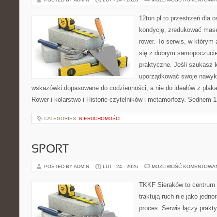
12ton.pl to przestrzeń dla 
kondycję, zredukować masę 
rower. To serwis, w którym
się z dobrym samopoczuciem
praktyczne. Jeśli szukasz 
uporządkować swoje nawyki,
wskazówki dopasowane do codzienności, a nie do ideałów z plakat
Rower i kolarstwo i Historie czytelników i metamorfozy. Sednem 1
CATEGORIES:
NIERUCHOMOŚCI
SPORT
POSTED BY ADMIN
LUT - 24 - 2026
MOŻLIWOŚĆ KOMENTOWA
TKKF Sieraków to centrum w
traktują ruch nie jako jedno
proces. Serwis łączy prakt