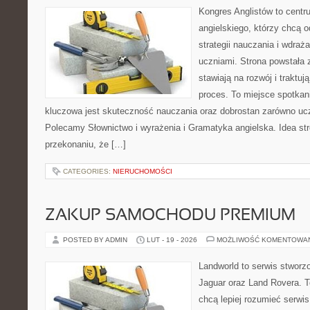
Kongres Anglistów to centr
angielskiego, którzy chcą
strategii nauczania i wdraż
uczniami. Strona powstała 
stawiają na rozwój i traktu
proces. To miejsce spotkani
kluczowa jest skuteczność nauczania oraz dobrostan zarówno ucz
Polecamy Słownictwo i wyrażenia i Gramatyka angielska. Idea str
przekonaniu, że […]
CATEGORIES:
NIERUCHOMOŚCI
ZAKUP SAMOCHODU PREMIUM
POSTED BY ADMIN
LUT - 19 - 2026
MOŻLIWOŚĆ KOMENTOWA
Landworld to serwis stworz
Jaguar oraz Land Rovera. To
chcą lepiej rozumieć serwi