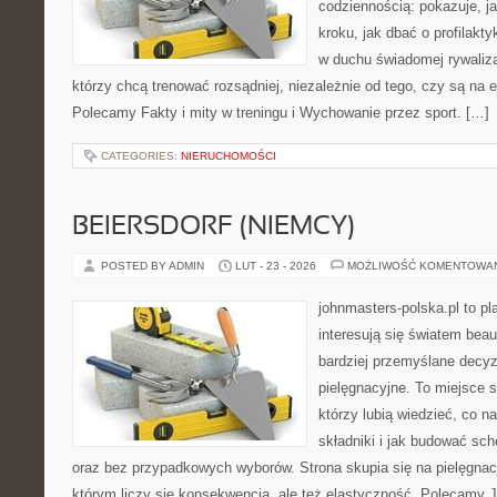
codziennością: pokazuje, j
kroku, jak dbać o profilakty
w duchu świadomej rywalizac
którzy chcą trenować rozsądniej, niezależnie od tego, czy są na e
Polecamy Fakty i mity w treningu i Wychowanie przez sport. […]
CATEGORIES:
NIERUCHOMOŚCI
BEIERSDORF (NIEMCY)
POSTED BY ADMIN
LUT - 23 - 2026
MOŻLIWOŚĆ KOMENTOWA
johnmasters-polska.pl to pl
interesują się światem bea
bardziej przemyślane decy
pielęgnacyjne. To miejsce 
którzy lubią wiedzieć, co na
składniki i jak budować sc
oraz bez przypadkowych wyborów. Strona skupia się na pielęgnacj
którym liczy się konsekwencja, ale też elastyczność. Polecamy 