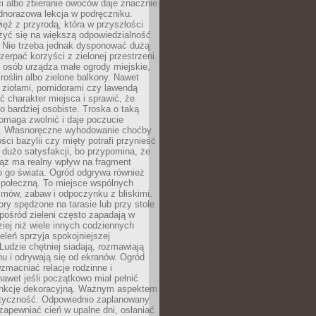
ści albo zbieranie owoców daje znacznie
ednorazowa lekcja w podręczniku.
ięź z przyrodą, która w przyszłości
żyć się na większą odpowiedzialność
. Nie trzeba jednak dysponować dużą
czerpać korzyści z zielonej przestrzeni.
 osób urządza małe ogrody miejskie,
 roślin albo zielone balkony. Nawet
z ziołami, pomidorami czy lawendą
 charakter miejsca i sprawić, że
no bardziej osobiste. Troska o taką
omaga zwolnić i daje poczucie
. Własnoręczne wyhodowanie choćby
lości bazylii czy mięty potrafi przynieść
dużo satysfakcji, bo przypomina, że
iąż ma realny wpływ na fragment
o go świata. Ogród odgrywa również
 społeczną. To miejsce wspólnych
zmów, zabaw i odpoczynku z bliskimi.
ory spędzone na tarasie lub przy stole
ośród zieleni często zapadają w
iej niż wiele innych codziennych
eleń sprzyja spokojniejszej
Ludzie chętniej siadają, rozmawiają
u i odrywają się od ekranów. Ogród
macniać relacje rodzinne i
nawet jeśli początkowo miał pełnić
unkcję dekoracyjną. Ważnym aspektem
aktyczność. Odpowiednio zaplanowany
apewniać cień w upalne dni, osłaniać