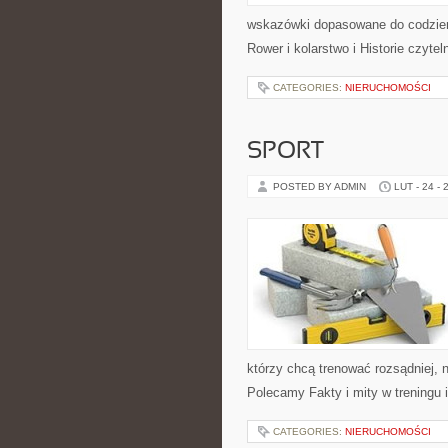
wskazówki dopasowane do codzienno
Rower i kolarstwo i Historie czyt
CATEGORIES:
NIERUCHOMOŚCI
SPORT
POSTED BY ADMIN
LUT - 24 - 
którzy chcą trenować rozsądniej, n
Polecamy Fakty i mity w treningu 
CATEGORIES:
NIERUCHOMOŚCI