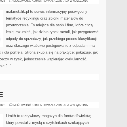
MAKMETALIK
2026
MOŻLIWOŚĆ KOMENTOWANIA
ZOSTAŁA WYŁĄCZONA
makmetalik.pl to serwis informacyjny poświęcony
tematyce recyklingu oraz zbiórki materiałów do
przetworzenia. To miejsce dla osób i firm, które chcą
lepiej rozumieć, jak działa rynek metali, jak przygotować
odpady do sprzedaży, jak przebiega proces klasyfikacji
oraz dlaczego właściwe postępowanie z odpadami ma
 i dla portfela. Strona skupia się na praktyce: pokazuje, jak
zeczy w zysk, jednocześnie wspierając cyrkularność.
nie […]
E
MUZYKA
2026
MOŻLIWOŚĆ KOMENTOWANIA
ZOSTAŁA WYŁĄCZONA
I
EMOCJE
Limith to rozrywkowy magazyn dla fanów dźwięków,
który powstał z myślą o czytelnikach szukających