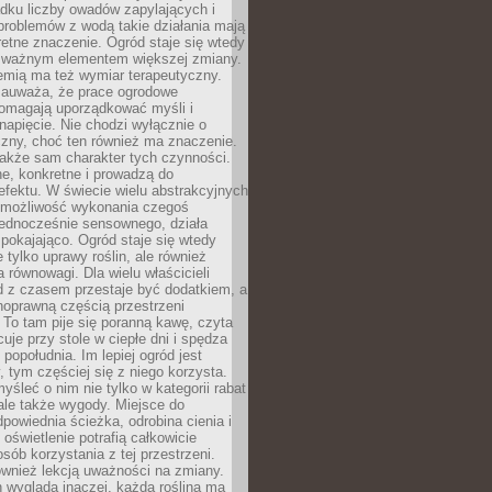
dku liczby owadów zapylających i
problemów z wodą takie działania mają
etne znaczenie. Ogród staje się wtedy
 ważnym elementem większej zmiany.
emią ma też wymiar terapeutyczny.
zauważa, że prace ogrodowe
pomagają uporządkować myśli i
napięcie. Nie chodzi wyłącznie o
czny, choć ten również ma znaczenie.
także sam charakter tych czynności.
e, konkretne i prowadzą do
fektu. W świecie wielu abstrakcyjnych
możliwość wykonania czegoś
jednocześnie sensownego, działa
pokajająco. Ogród staje się wtedy
 tylko uprawy roślin, ale również
 równowagi. Dla wielu właścicieli
 z czasem przestaje być dodatkiem, a
łnoprawną częścią przestrzeni
 To tam pije się poranną kawę, czyta
cuje przy stole w ciepłe dni i spędza
opołudnia. Im lepiej ogród jest
 tym częściej się z niego korzysta.
yśleć o nim nie tylko w kategorii rabat
ale także wygody. Miejsce do
dpowiednia ścieżka, odrobina cienia i
oświetlenie potrafią całkowicie
sób korzystania z tej przestrzeni.
ównież lekcją uważności na zmiany.
 wygląda inaczej, każda roślina ma