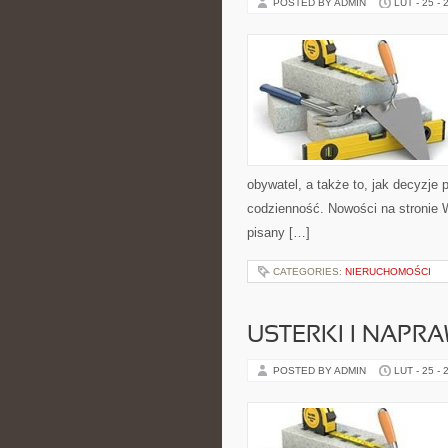
POSTED BY ADMIN
LUT - 25 - 
obywatel, a także to, jak decyzje
codzienność. Nowości na stronie 
pisany […]
CATEGORIES:
NIERUCHOMOŚCI
USTERKI I NAPR
POSTED BY ADMIN
LUT - 25 - 