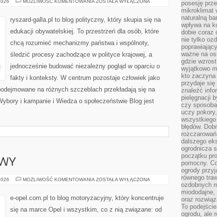
WYBORY
2026
MOŻLIWOŚĆ KOMENTOWANIA
ZOSTAŁA WYŁĄCZONA
posesję prze
I
mikroklimat
KAMPANIE
naturalną ba
ryszard-galla.pl to blog polityczny, który skupia się na
wpływa na k
edukacji obywatelskiej. To przestrzeń dla osób, które
dobie coraz 
nie tylko oz
chcą rozumieć mechanizmy państwa i wspólnoty,
poprawiający
ważne na osi
śledzić procesy zachodzące w polityce krajowej, a
gdzie wzros
jednocześnie budować niezależny pogląd w oparciu o
wyjątkowo 
kto zaczyna 
fakty i konteksty. W centrum pozostaje człowiek jako
przydaje się
 podejmowane na różnych szczeblach przekładają się na
znaleźć info
pielęgnacji b
Wybory i kampanie i Wiedza o społeczeństwie Blog jest
czy sposoba
uczy pokory,
wszystkiego 
błędów. Dob
rozczarowań
dalszego ek
ogrodnicza st
początku pr
AWY
pomocny. Co
ogrody przyj
równego tra
USTERKI
2026
MOŻLIWOŚĆ KOMENTOWANIA
ZOSTAŁA WYŁĄCZONA
ozdobnych ro
I
NAPRAWY
miododajne, 
e-opel.com.pl to blog motoryzacyjny, który koncentruje
oraz rozwią
To podejście
się na marce Opel i wszystkim, co z nią związane: od
ogrodu, ale 