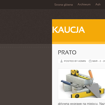
Archiwum
Ash
Strona główna
KAUCJA
PRATO
POSTED BY ADMIN
MAR - 2 - 
aktywną wyprawę na miejscu. Nazw