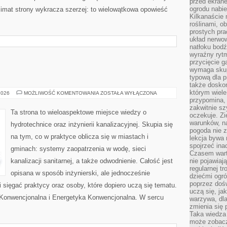
przed ekran
ogrodu nabi
klimat strony wykracza szerzej: to wielowątkowa opowieść
Kilkanaście 
roślinami, o
prostych pra
układ nerwo
natłoku bodź
wyraźny rytm
przycięcie 
wymaga skupi
typową dla 
także doskon
którym wiele
POMPY
2026
MOŻLIWOŚĆ KOMENTOWANIA
ZOSTAŁA WYŁĄCZONA
CIEPŁA
przypomina,
zakwitnie sz
Ta strona to wieloaspektowe miejsce wiedzy o
oczekuje. Zi
warunków, n
hydrotechnice oraz inżynierii kanalizacyjnej. Skupia się
pogoda nie z
na tym, co w praktyce oblicza się w miastach i
lekcja bywa
spojrzeć ina
gminach: systemy zaopatrzenia w wodę, sieci
Czasem wart
kanalizacji sanitarnej, a także odwodnienie. Całość jest
nie pojawiaj
regularnej tr
opisana w sposób inżynierski, ale jednocześnie
dziećmi ogr
poprzez dośw
i sięgać praktycy oraz osoby, które dopiero uczą się tematu.
uczą się, ja
 Konwencjonalna i Energetyka Konwencjonalna. W sercu
warzywa, dla
zmienia się 
Taka wiedza 
może zobacz