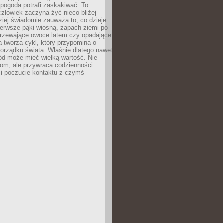
 pogoda potrafi zaskakiwać. To
człowiek zaczyna żyć nieco bliżej
dziej świadomie zauważa to, co dzieje
ierwsze pąki wiosną, zapach ziemi po
jrzewające owoce latem czy opadające
ią tworzą cykl, który przypomina o
orządku świata. Właśnie dlatego nawet
ród może mieć wielką wartość. Nie
dom, ale przywraca codzienności
 i poczucie kontaktu z czymś
.