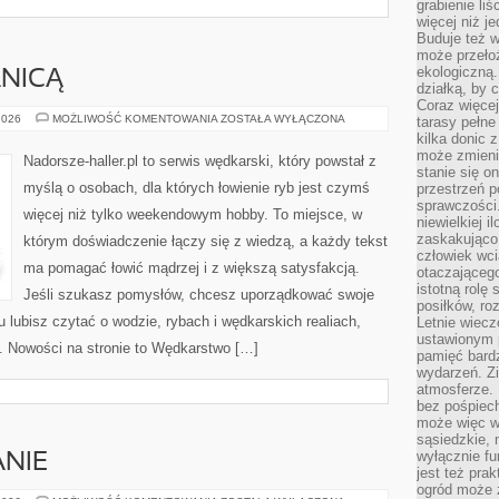
grabienie li
więcej niż j
Buduje też w
może przeło
ekologiczną
NICĄ
działką, by 
Coraz więcej
Z
2026
MOŻLIWOŚĆ KOMENTOWANIA
ZOSTAŁA WYŁĄCZONA
tarasy pełne
WĘDKĄ
kilka donic 
ZA
może zmienić
GRANICĄ
Nadorsze-haller.pl to serwis wędkarski, który powstał z
stanie się o
myślą o osobach, dla których łowienie ryb jest czymś
przestrzeń p
sprawczości
więcej niż tylko weekendowym hobby. To miejsce, w
niewielkiej i
zaskakująco 
którym doświadczenie łączy się z wiedzą, a każdy tekst
człowiek wc
ma pomagać łowić mądrzej i z większą satysfakcją.
otaczająceg
istotną rolę
Jeśli szukasz pomysłów, chcesz uporządkować swoje
posiłków, ro
tu lubisz czytać o wodzie, rybach i wędkarskich realiach,
Letnie wiecz
ustawionym p
. Nowości na stronie to Wędkarstwo […]
pamięć bardz
wydarzeń. Zi
atmosferze. 
bez pośpiech
może więc wz
sąsiedzkie, 
wyłącznie f
NIE
jest też pr
ogród może z