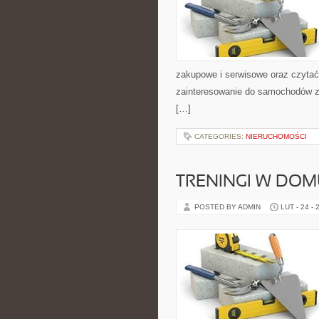
zakupowe i serwisowe oraz czytać
zainteresowanie do samochodów z p
[…]
CATEGORIES:
NIERUCHOMOŚCI
TRENINGI W DOM
POSTED BY ADMIN
LUT - 24 - 