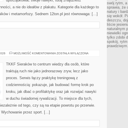
uporządkować swoje nawyki, tutaj znajdziesz
swój rytm, a
ści, a nie do ideałów z plakatu. Kategorie dla każdego to
sprawia, że 
natury i bar
elników i metamorfozy. Sednem 12ton.pl jest równowaga: […]
się wokół. P
deszczu, do
liście jesien
naturalnym p
niewielki og
tylko zdobi 
spokój, rytm
prawdziwym
SPORT
2026
MOŻLIWOŚĆ KOMENTOWANIA
ZOSTAŁA WYŁĄCZONA
TKKF Sieraków to centrum wiedzy dla osób, które
traktują ruch nie jako jednorazowy zryw, lecz jako
proces. Serwis łączy praktykę treningową z
codziennością: pokazuje, jak budować formę krok po
kroku, jak dbać o profilaktykę oraz jak rozwijać nawyki
w duchu świadomej rywalizacji. To miejsce dla tych,
iezależnie od tego, czy są na etapie powrotu po przerwie.
i Wychowanie przez sport. […]