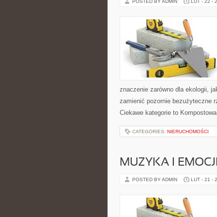
POSTED BY ADMIN
LUT - 22 - 
znaczenie zarówno dla ekologii, jak
zamienić pozornie bezużyteczne r
Ciekawe kategorie to Kompostowa
CATEGORIES:
NIERUCHOMOŚCI
MUZYKA I EMOCJ
POSTED BY ADMIN
LUT - 21 - 