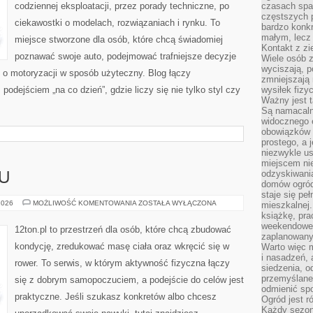
codziennej eksploatacji, przez porady techniczne, po
czasach spa
częstszych 
ciekawostki o modelach, rozwiązaniach i rynku. To
bardzo konkr
małym, lecz
miejsce stworzone dla osób, które chcą świadomiej
Kontakt z zi
poznawać swoje auto, podejmować trafniejsze decyzje
Wiele osób 
wyciszają, 
 o motoryzacji w sposób użyteczny. Blog łączy
zmniejszają 
odejściem „na co dzień”, gdzie liczy się nie tylko styl czy
wysiłek fizy
Ważny jest 
Są namacaln
widocznego e
obowiązków 
prostego, a 
niezwykle us
miejscem nie
odzyskiwania
U
domów ogród
staje się pe
TRENINGI
2026
MOŻLIWOŚĆ KOMENTOWANIA
ZOSTAŁA WYŁĄCZONA
mieszkalnej.
W
książkę, pra
DOMU
weekendowe p
12ton.pl to przestrzeń dla osób, które chcą zbudować
zaplanowany,
kondycję, zredukować masę ciała oraz wkręcić się w
Warto więc m
i nasadzeń, 
rower. To serwis, w którym aktywność fizyczna łączy
siedzenia, o
przemyślane 
się z dobrym samopoczuciem, a podejście do celów jest
odmienić spo
praktyczne. Jeśli szukasz konkretów albo chcesz
Ogród jest r
Każdy sezon