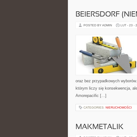
BEIERSDORF (NI
POSTED BY ADMIN
LUT - 23 - 
oraz bez przypadkowych wyborów. S
którym liczy się konsekwencja, a
Amorepacific […]
CATEGORIES:
NIERUCHOMOŚCI
MAKMETALIK