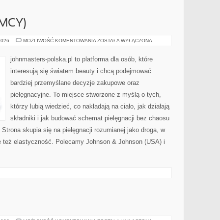
EMCY)
BEIERSDORF
2026
MOŻLIWOŚĆ KOMENTOWANIA
ZOSTAŁA WYŁĄCZONA
(NIEMCY)
johnmasters-polska.pl to platforma dla osób, które
interesują się światem beauty i chcą podejmować
bardziej przemyślane decyzje zakupowe oraz
pielęgnacyjne. To miejsce stworzone z myślą o tych,
którzy lubią wiedzieć, co nakładają na ciało, jak działają
składniki i jak budować schemat pielęgnacji bez chaosu
trona skupia się na pielęgnacji rozumianej jako droga, w
le też elastyczność. Polecamy Johnson & Johnson (USA) i