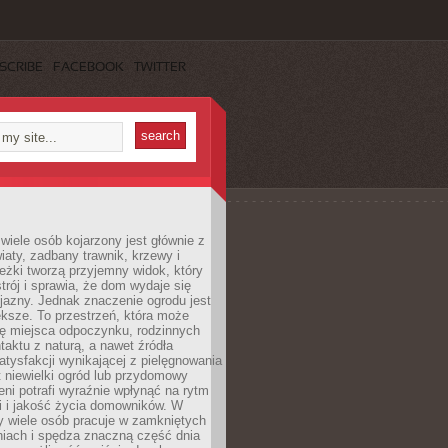
SCRIBE
FACEBOOK
TWITTER
wiele osób kojarzony jest głównie z
iaty, zadbany trawnik, krzewy i
eżki tworzą przyjemny widok, który
trój i sprawia, że dom wydaje się
yjazny. Jednak znaczenie ogrodu jest
ksze. To przestrzeń, która może
ję miejsca odpoczynku, rodzinnych
taktu z naturą, a nawet źródła
atysfakcji wynikającej z pielęgnowania
 niewielki ogród lub przydomowy
eni potrafi wyraźnie wpłynąć na rytm
i i jakość życia domowników. W
y wiele osób pracuje w zamkniętych
iach i spędza znaczną część dnia