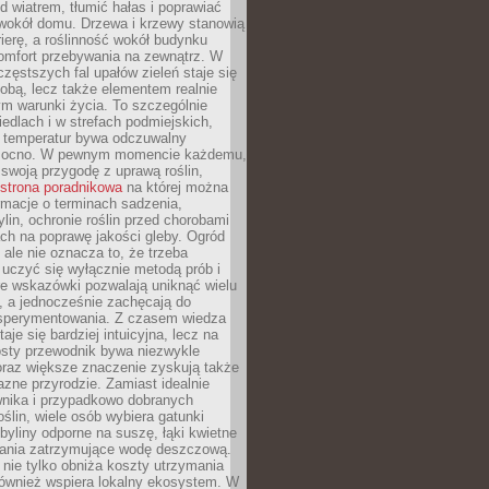
d wiatrem, tłumić hałas i poprawiać
 wokół domu. Drzewa i krzewy stanowią
rierę, a roślinność wokół budynku
omfort przebywania na zewnątrz. W
częstszych fal upałów zieleń staje się
dobą, lecz także elementem realnie
m warunki życia. To szczególnie
edlach i w strefach podmiejskich,
t temperatur bywa odczuwalny
mocno. W pewnym momencie każdemu,
swoją przygodę z uprawą roślin,
strona poradnikowa
na której można
rmacje o terminach sadzenia,
ylin, ochronie roślin przed chorobami
ch na poprawę jakości gleby. Ogród
 ale nie oznacza to, że trzeba
uczyć się wyłącznie metodą prób i
re wskazówki pozwalają uniknąć wielu
, a jednocześnie zachęcają do
sperymentowania. Z czasem wiedza
aje się bardziej intuicyjna, lecz na
osty przewodnik bywa niezwykle
raz większe znaczenie zyskują także
azne przyrodzie. Zamiast idealnie
wnika i przypadkowo dobranych
ślin, wiele osób wybiera gatunki
byliny odporne na suszę, łąki kwietne
zania zatrzymujące wodę deszczową.
 nie tylko obniża koszty utrzymania
również wspiera lokalny ekosystem. W