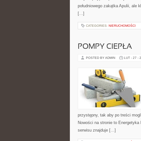
południowego zakątka Apulii, ale 
[…]
CATEGORIES:
NIERUCHOMOŚCI
POMPY CIEPŁA
POSTED BY ADMIN
LUT - 27 - 
przystępny, tak aby po treści mogl
Nowości na stronie to Energetyka
serwisu znajduje […]