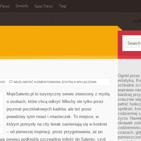
Smerfy
Tagi
Paryż
Spis Treści
SUB
Ogród przez 
estetyką. Kw
PRATO
2026
MOŻLIWOŚĆ KOMENTOWANIA
ZOSTAŁA WYŁĄCZONA
schludne ści
poprawia nas
MojeSalento.pl to turystyczny serwis stworzony z myślą
bardziej prz
znacznie wię
o osobach, które chcą odkryć Włochy nie tylko przez
pełnić funkc
spotkań, kon
pryzmat pocztówkowych kadrów, ale też przez
codziennej s
prawdziwy rytm miast i miasteczek. To miejsce, w
życia. Nawet
skrawek ziel
którym pomysły na city break zamieniają się w konkret
codziennośc
– od pierwszej inspiracji, przez przygotowania, aż po
czasach, gd
pomieszczen
a serwisu podkreśla szczególną miłość do Salento, czyli