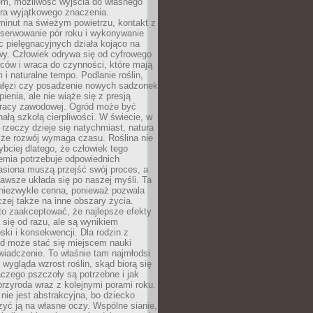
em, możliwość wyjścia do własnego
era wyjątkowego znaczenia.
minut na świeżym powietrzu, kontakt z
bserwowanie pór roku i wykonywanie
c pielęgnacyjnych działa kojąco na
wy. Człowiek odrywa się od cyfrowego
ców i wraca do czynności, które mają
 i naturalne tempo. Podlanie roślin,
gałęzi czy posadzenie nowych sadzonek
enia, ale nie wiąże się z presją
pracy zawodowej. Ogród może być
ałą szkołą cierpliwości. W świecie, w
 rzeczy dzieje się natychmiast, natura
 że rozwój wymaga czasu. Roślina nie
ybciej dlatego, że człowiek tego
emia potrzebuje odpowiednich
asiona muszą przejść swój proces, a
awsze układa się po naszej myśli. Ta
 niezwykle cenna, ponieważ pozwala
czej także na inne obszary życia.
o zaakceptować, że najlepsze efekty
ą się od razu, ale są wynikiem
oski i konsekwencji. Dla rodzin z
ód może stać się miejscem nauki
iadczenie. To właśnie tam najmłodsi
k wygląda wzrost roślin, skąd biorą się
czego pszczoły są potrzebne i jak
przyroda wraz z kolejnymi porami roku.
nie jest abstrakcyjna, bo dziecko
yć ją na własne oczy. Wspólne sianie,