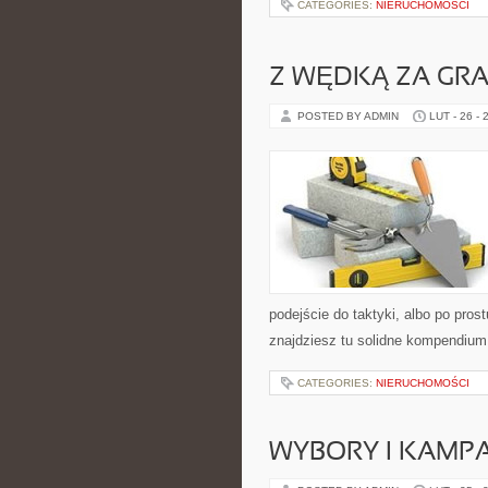
CATEGORIES:
NIERUCHOMOŚCI
Z WĘDKĄ ZA GRA
POSTED BY ADMIN
LUT - 26 - 
podejście do taktyki, albo po pros
znajdziesz tu solidne kompendium
CATEGORIES:
NIERUCHOMOŚCI
WYBORY I KAMPA