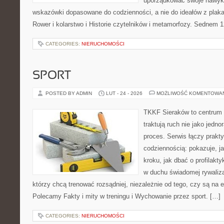
uporządkować swoje nawyki,
wskazówki dopasowane do codzienności, a nie do ideałów z plakat
Rower i kolarstwo i Historie czytelników i metamorfozy. Sednem 1
CATEGORIES:
NIERUCHOMOŚCI
SPORT
POSTED BY ADMIN
LUT - 24 - 2026
MOŻLIWOŚĆ KOMENTOWA
TKKF Sieraków to centrum w
traktują ruch nie jako jedno
proces. Serwis łączy prakt
codziennością: pokazuje, j
kroku, jak dbać o profilakty
w duchu świadomej rywalizac
którzy chcą trenować rozsądniej, niezależnie od tego, czy są na e
Polecamy Fakty i mity w treningu i Wychowanie przez sport. […]
CATEGORIES:
NIERUCHOMOŚCI