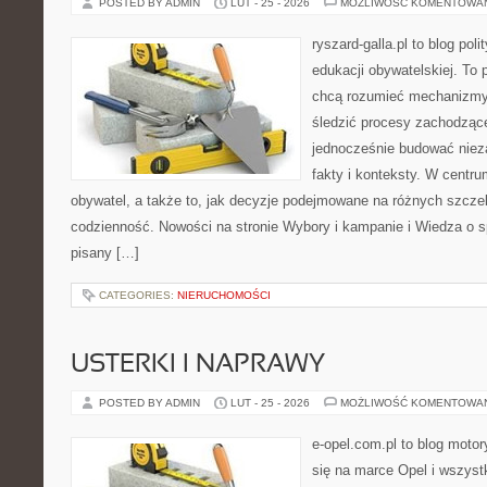
POSTED BY ADMIN
LUT - 25 - 2026
MOŻLIWOŚĆ KOMENTOWA
ryszard-galla.pl to blog pol
edukacji obywatelskiej. To 
chcą rozumieć mechanizmy 
śledzić procesy zachodzące
jednocześnie budować nieza
fakty i konteksty. W centru
obywatel, a także to, jak decyzje podejmowane na różnych szczeb
codzienność. Nowości na stronie Wybory i kampanie i Wiedza o s
pisany […]
CATEGORIES:
NIERUCHOMOŚCI
USTERKI I NAPRAWY
POSTED BY ADMIN
LUT - 25 - 2026
MOŻLIWOŚĆ KOMENTOWA
e-opel.com.pl to blog motor
się na marce Opel i wszyst