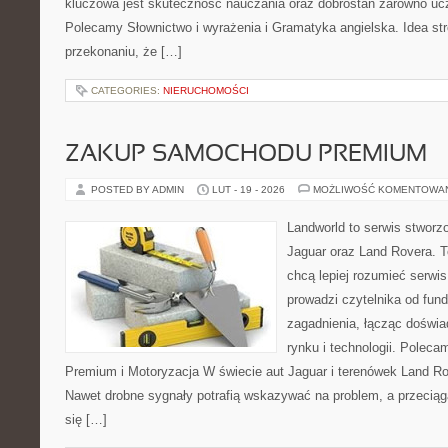
kluczowa jest skuteczność nauczania oraz dobrostan zarówno ucz
Polecamy Słownictwo i wyrażenia i Gramatyka angielska. Idea str
przekonaniu, że […]
CATEGORIES:
NIERUCHOMOŚCI
ZAKUP SAMOCHODU PREMIUM
POSTED BY ADMIN
LUT - 19 - 2026
MOŻLIWOŚĆ KOMENTOWA
Landworld to serwis stworz
Jaguar oraz Land Rovera. To
chcą lepiej rozumieć serwi
prowadzi czytelnika od fu
zagadnienia, łącząc doświ
rynku i technologii. Pole
Premium i Motoryzacja W świecie aut Jaguar i terenówek Land Rov
Nawet drobne sygnały potrafią wskazywać na problem, a przeciąg
się […]