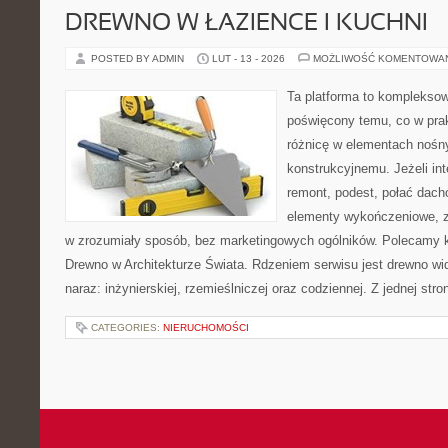
DREWNO W ŁAZIENCE I KUCHNI
POSTED BY ADMIN
LUT - 13 - 2026
MOŻLIWOŚĆ KOMENTOWA
Ta platforma to komplekso
poświęcony temu, co w prak
różnicę w elementach nośn
konstrukcyjnemu. Jeżeli in
remont, podest, połać dach
elementy wykończeniowe, z
w zrozumiały sposób, bez marketingowych ogólników. Polecamy kat
Drewno w Architekturze Świata. Rdzeniem serwisu jest drewno wi
naraz: inżynierskiej, rzemieślniczej oraz codziennej. Z jednej s
CATEGORIES:
NIERUCHOMOŚCI