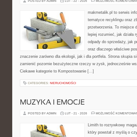
POSTED BY ADMIN
LUT - 22 - 2026
MOŻLIWOŚĆ KOMENTOWA
makmetalik.pl to serwis in
tematyce recyklingu oraz zb
przetworzenia. To miejsce d
lepiej rozumieć, jak działa 
odpady do sprzedaży, jak pr
oraz dlaczego właściwe po
znaczenie zarówno dla ekologii, jak i dla portfela. Strona skupia s
zamienić pozornie bezużyteczne rzeczy w zysk, jednocześnie wsp
Ciekawe kategorie to Kompostowanie […]
CATEGORIES:
NIERUCHOMOŚCI
MUZYKA I EMOCJE
POSTED BY ADMIN
LUT - 21 - 2026
MOŻLIWOŚĆ KOMENTOWA
Limith to rozrywkowy maga
który powstał z myślą o cz