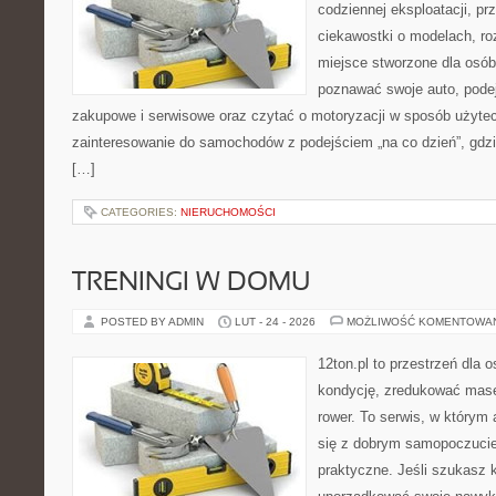
codziennej eksploatacji, pr
ciekawostki o modelach, ro
miejsce stworzone dla osób
poznawać swoje auto, pode
zakupowe i serwisowe oraz czytać o motoryzacji w sposób użytec
zainteresowanie do samochodów z podejściem „na co dzień”, gdzie 
[…]
CATEGORIES:
NIERUCHOMOŚCI
TRENINGI W DOMU
POSTED BY ADMIN
LUT - 24 - 2026
MOŻLIWOŚĆ KOMENTOWA
12ton.pl to przestrzeń dla 
kondycję, zredukować masę 
rower. To serwis, w którym
się z dobrym samopoczuciem
praktyczne. Jeśli szukasz 