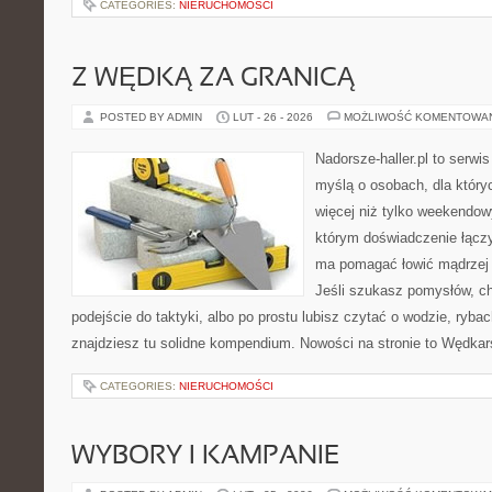
CATEGORIES:
NIERUCHOMOŚCI
Z WĘDKĄ ZA GRANICĄ
POSTED BY ADMIN
LUT - 26 - 2026
MOŻLIWOŚĆ KOMENTOWA
Nadorsze-haller.pl to serwi
myślą o osobach, dla który
więcej niż tylko weekendo
którym doświadczenie łączy
ma pomagać łowić mądrzej i
Jeśli szukasz pomysłów, c
podejście do taktyki, albo po prostu lubisz czytać o wodzie, rybac
znajdziesz tu solidne kompendium. Nowości na stronie to Wędka
CATEGORIES:
NIERUCHOMOŚCI
WYBORY I KAMPANIE