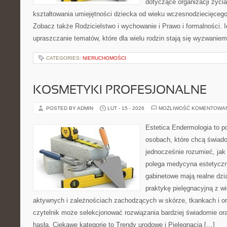
dotyczące organizacji życi
kształtowania umiejętności dziecka od wieku wczesnodziecięcego 
Zobacz także Rodzicielstwo i wychowanie i Prawo i formalności. I
upraszczanie tematów, które dla wielu rodzin stają się wyzwanie
CATEGORIES:
NIERUCHOMOŚCI
KOSMETYKI PROFESJONALNE
POSTED BY ADMIN
LUT - 15 - 2026
MOŻLIWOŚĆ KOMENTOWA
Estetica Endermologia to p
osobach, które chcą świado
jednocześnie rozumieć, jak
polega medycyna estetyczna
gabinetowe mają realne dzia
praktykę pielęgnacyjną z w
aktywnych i zależnościach zachodzących w skórze, tkankach i or
czytelnik może selekcjonować rozwiązania bardziej świadomie o
hasła. Ciekawe kategorie to Trendy urodowe i Pielęgnacja […]