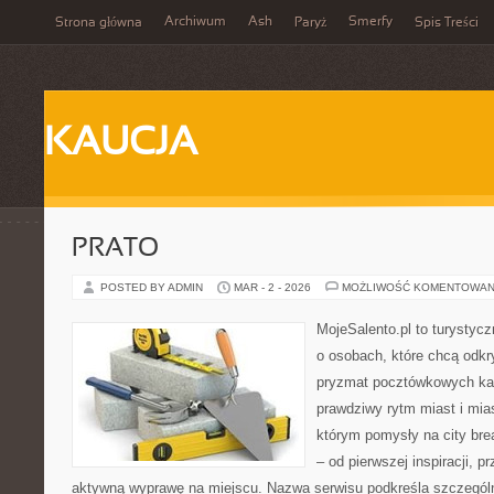
Archiwum
Ash
Smerfy
Strona główna
Paryż
Spis Treści
KAUCJA
PRATO
POSTED BY ADMIN
MAR - 2 - 2026
MOŻLIWOŚĆ KOMENTOWAN
MojeSalento.pl to turystyc
o osobach, które chcą odkr
pryzmat pocztówkowych kad
prawdziwy rytm miast i mia
którym pomysły na city bre
– od pierwszej inspiracji, 
aktywną wyprawę na miejscu. Nazwa serwisu podkreśla szczególną