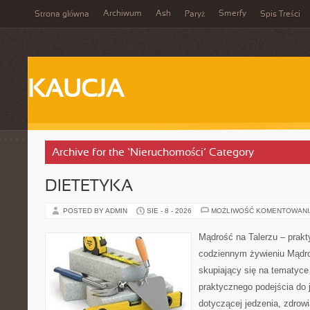
Archiwum
Ash
Smerfy
Strona główna
Paryż
Spis Treści
KAUCJA
Archive for the ‘Nieruchomości’ Category
DIETETYKA
POSTED BY ADMIN
SIE - 8 - 2026
MOŻLIWOŚĆ KOMENTOWAN
Mądrość na Talerzu – prakt
codziennym żywieniu Mądro
skupiający się na tematyce 
praktycznego podejścia do 
dotyczącej jedzenia, zdrow