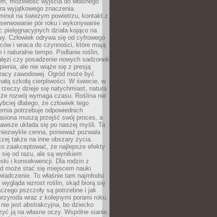
em, możliwość wyjścia do własnego
era wyjątkowego znaczenia.
minut na świeżym powietrzu, kontakt z
bserwowanie pór roku i wykonywanie
c pielęgnacyjnych działa kojąco na
wy. Człowiek odrywa się od cyfrowego
ców i wraca do czynności, które mają
 i naturalne tempo. Podlanie roślin,
gałęzi czy posadzenie nowych sadzonek
enia, ale nie wiąże się z presją
pracy zawodowej. Ogród może być
ałą szkołą cierpliwości. W świecie, w
 rzeczy dzieje się natychmiast, natura
 że rozwój wymaga czasu. Roślina nie
ybciej dlatego, że człowiek tego
emia potrzebuje odpowiednich
asiona muszą przejść swój proces, a
awsze układa się po naszej myśli. Ta
 niezwykle cenna, ponieważ pozwala
czej także na inne obszary życia.
o zaakceptować, że najlepsze efekty
ą się od razu, ale są wynikiem
oski i konsekwencji. Dla rodzin z
ód może stać się miejscem nauki
iadczenie. To właśnie tam najmłodsi
k wygląda wzrost roślin, skąd biorą się
czego pszczoły są potrzebne i jak
przyroda wraz z kolejnymi porami roku.
nie jest abstrakcyjna, bo dziecko
yć ją na własne oczy. Wspólne sianie,