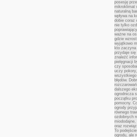
posesję prze
mikroklimat
naturalną ba
wpływa na k
dobie coraz 
nie tylko oz
poprawiający
ważne na osi
gdzie wzros
wyjątkowo 
kto zaczyna 
przydaje się
znaleźć info
pielęgnacji b
czy sposoba
uczy pokory,
wszystkiego 
błędów. Dob
rozczarowań
dalszego ek
ogrodnicza st
początku pr
pomocny. Co
ogrody przyj
równego tra
ozdobnych ro
miododajne, 
oraz rozwią
To podejście
ogrodu, ale 