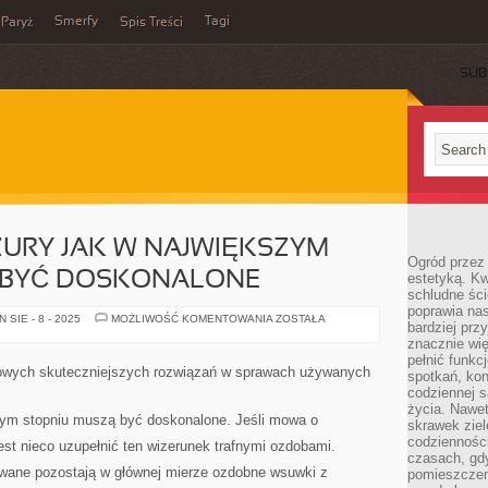
Smerfy
Tagi
Paryż
Spis Treści
SUB
ZURY JAK W NAJWIĘKSZYM
Ogród przez 
 BYĆ DOSKONALONE
estetyką. Kw
schludne ści
poprawia nas
WIECZORNE
SIE - 8 - 2025
MOŻLIWOŚĆ KOMENTOWANIA
ZOSTAŁA
bardziej prz
FRYZURY
JAK
znacznie wię
W
pełnić funkc
NAJWIĘKSZYM
owych skuteczniejszych rozwiązań w sprawach używanych
spotkań, kon
STOPNIU
MUSZĄ
codziennej s
BYĆ
życia. Nawet
DOSKONALONE
zym stopniu muszą być doskonalone. Jeśli mowa o
skrawek ziel
codziennośc
est nieco uzupełnić ten wizerunek trafnymi ozdobami.
czasach, gd
wane pozostają w głównej mierze ozdobne wsuwki z
pomieszczen