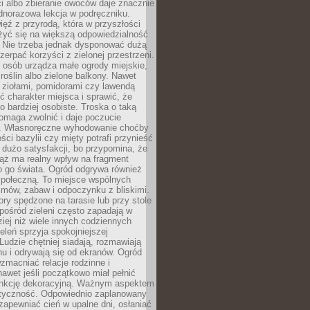
ści albo zbieranie owoców daje znacznie
ednorazowa lekcja w podręczniku.
ięź z przyrodą, która w przyszłości
żyć się na większą odpowiedzialność
. Nie trzeba jednak dysponować dużą
czerpać korzyści z zielonej przestrzeni.
 osób urządza małe ogrody miejskie,
 roślin albo zielone balkony. Nawet
z ziołami, pomidorami czy lawendą
 charakter miejsca i sprawić, że
no bardziej osobiste. Troska o taką
omaga zwolnić i daje poczucie
. Własnoręczne wyhodowanie choćby
lości bazylii czy mięty potrafi przynieść
dużo satysfakcji, bo przypomina, że
iąż ma realny wpływ na fragment
o go świata. Ogród odgrywa również
 społeczną. To miejsce wspólnych
zmów, zabaw i odpoczynku z bliskimi.
ory spędzone na tarasie lub przy stole
ośród zieleni często zapadają w
iej niż wiele innych codziennych
eleń sprzyja spokojniejszej
Ludzie chętniej siadają, rozmawiają
u i odrywają się od ekranów. Ogród
macniać relacje rodzinne i
nawet jeśli początkowo miał pełnić
unkcję dekoracyjną. Ważnym aspektem
aktyczność. Odpowiednio zaplanowany
apewniać cień w upalne dni, osłaniać