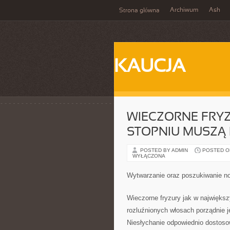
Archiwum
Ash
Strona główna
KAUCJA
WIECZORNE FRY
STOPNIU MUSZĄ
POSTED BY ADMIN
POSTED ON 
WYŁĄCZONA
Wytwarzanie oraz poszukiwanie n
Wieczorne fryzury jak w najwięks
rozluźnionych włosach porządnie j
Niesłychanie odpowiednio dostoso