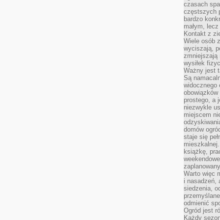
czasach spa
częstszych 
bardzo konkr
małym, lecz
Kontakt z zi
Wiele osób 
wyciszają, 
zmniejszają 
wysiłek fizy
Ważny jest 
Są namacaln
widocznego e
obowiązków 
prostego, a 
niezwykle us
miejscem nie
odzyskiwania
domów ogród
staje się pe
mieszkalnej.
książkę, pra
weekendowe p
zaplanowany,
Warto więc m
i nasadzeń, 
siedzenia, o
przemyślane 
odmienić spo
Ogród jest r
Każdy sezon