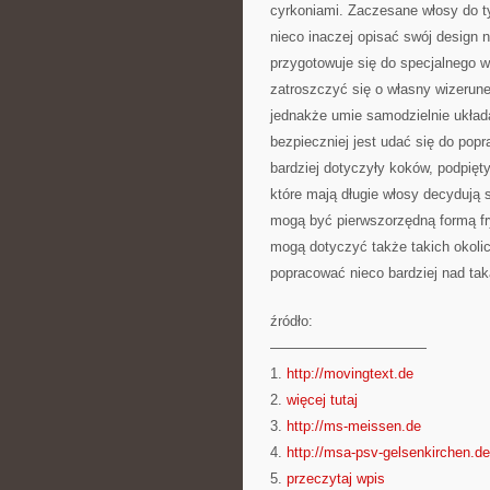
cyrkoniami. Zaczesane włosy do t
nieco inaczej opisać swój design n
przygotowuje się do specjalnego w
zatroszczyć się o własny wizerune
jednakże umie samodzielnie układ
bezpieczniej jest udać się do pop
bardziej dotyczyły koków, podpięt
które mają długie włosy decydują s
mogą być pierwszorzędną formą fr
mogą dotyczyć także takich okolic
popracować nieco bardziej nad tak
źródło:
———————————
1.
http://movingtext.de
2.
więcej tutaj
3.
http://ms-meissen.de
4.
http://msa-psv-gelsenkirchen.de
5.
przeczytaj wpis