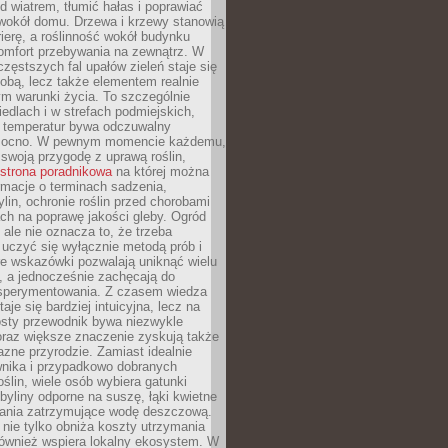
d wiatrem, tłumić hałas i poprawiać
 wokół domu. Drzewa i krzewy stanowią
rierę, a roślinność wokół budynku
omfort przebywania na zewnątrz. W
częstszych fal upałów zieleń staje się
dobą, lecz także elementem realnie
m warunki życia. To szczególnie
edlach i w strefach podmiejskich,
t temperatur bywa odczuwalny
mocno. W pewnym momencie każdemu,
swoją przygodę z uprawą roślin,
strona poradnikowa
na której można
rmacje o terminach sadzenia,
ylin, ochronie roślin przed chorobami
ch na poprawę jakości gleby. Ogród
 ale nie oznacza to, że trzeba
uczyć się wyłącznie metodą prób i
re wskazówki pozwalają uniknąć wielu
, a jednocześnie zachęcają do
sperymentowania. Z czasem wiedza
aje się bardziej intuicyjna, lecz na
osty przewodnik bywa niezwykle
raz większe znaczenie zyskują także
azne przyrodzie. Zamiast idealnie
wnika i przypadkowo dobranych
ślin, wiele osób wybiera gatunki
byliny odporne na suszę, łąki kwietne
zania zatrzymujące wodę deszczową.
 nie tylko obniża koszty utrzymania
również wspiera lokalny ekosystem. W