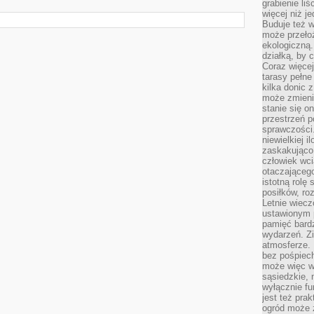
grabienie li
więcej niż j
Buduje też w
może przeło
ekologiczną
działką, by 
Coraz więcej
tarasy pełne
kilka donic 
może zmienić
stanie się o
przestrzeń p
sprawczości
niewielkiej i
zaskakująco 
człowiek wc
otaczająceg
istotną rolę
posiłków, ro
Letnie wiecz
ustawionym p
pamięć bardz
wydarzeń. Zi
atmosferze. 
bez pośpiech
może więc wz
sąsiedzkie, 
wyłącznie f
jest też pr
ogród może z