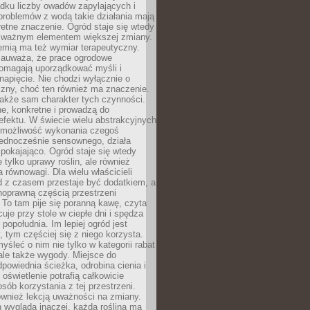
dku liczby owadów zapylających i
problemów z wodą takie działania mają
etne znaczenie. Ogród staje się wtedy
 ważnym elementem większej zmiany.
emią ma też wymiar terapeutyczny.
zauważa, że prace ogrodowe
pomagają uporządkować myśli i
napięcie. Nie chodzi wyłącznie o
czny, choć ten również ma znaczenie.
także sam charakter tych czynności.
e, konkretne i prowadzą do
fektu. W świecie wielu abstrakcyjnych
możliwość wykonania czegoś
jednocześnie sensownego, działa
pokajająco. Ogród staje się wtedy
 tylko uprawy roślin, ale również
 równowagi. Dla wielu właścicieli
 z czasem przestaje być dodatkiem, a
łnoprawną częścią przestrzeni
 To tam pije się poranną kawę, czyta
cuje przy stole w ciepłe dni i spędza
opołudnia. Im lepiej ogród jest
 tym częściej się z niego korzysta.
yśleć o nim nie tylko w kategorii rabat
ale także wygody. Miejsce do
dpowiednia ścieżka, odrobina cienia i
oświetlenie potrafią całkowicie
sób korzystania z tej przestrzeni.
ównież lekcją uważności na zmiany.
 wygląda inaczej, każda roślina ma