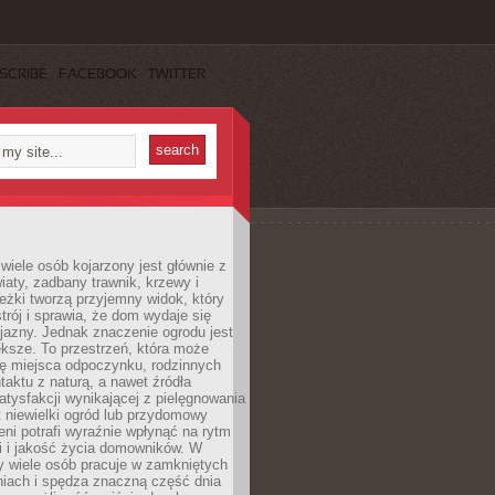
SCRIBE
FACEBOOK
TWITTER
wiele osób kojarzony jest głównie z
iaty, zadbany trawnik, krzewy i
eżki tworzą przyjemny widok, który
trój i sprawia, że dom wydaje się
yjazny. Jednak znaczenie ogrodu jest
ksze. To przestrzeń, która może
ję miejsca odpoczynku, rodzinnych
taktu z naturą, a nawet źródła
atysfakcji wynikającej z pielęgnowania
 niewielki ogród lub przydomowy
eni potrafi wyraźnie wpłynąć na rytm
i i jakość życia domowników. W
y wiele osób pracuje w zamkniętych
iach i spędza znaczną część dnia