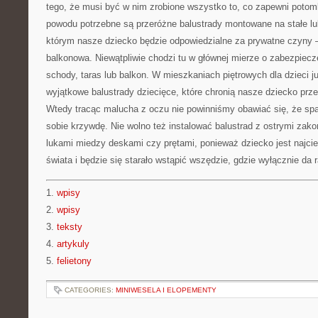
tego, że musi być w nim zrobione wszystko to, co zapewni poto
powodu potrzebne są przeróżne balustrady montowane na stałe lu
którym nasze dziecko będzie odpowiedzialne za prywatne czyny 
balkonowa. Niewątpliwie chodzi tu w głównej mierze o zabezpiecze
schody, taras lub balkon. W mieszkaniach piętrowych dla dzieci j
wyjątkowe balustrady dziecięce, które chronią nasze dziecko prz
Wtedy tracąc malucha z oczu nie powinniśmy obawiać się, że spad
sobie krzywdę. Nie wolno też instalować balustrad z ostrymi zak
lukami miedzy deskami czy prętami, ponieważ dziecko jest naj
świata i będzie się starało wstąpić wszędzie, gdzie wyłącznie da 
1.
wpisy
2.
wpisy
3.
teksty
4.
artykuly
5.
felietony
CATEGORIES:
MINIWESELA I ELOPEMENTY