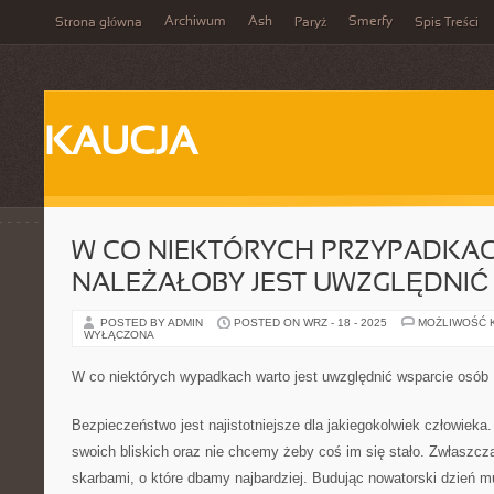
Archiwum
Ash
Smerfy
Strona główna
Paryż
Spis Treści
KAUCJA
W CO NIEKTÓRYCH PRZYPADKA
NALEŻAŁOBY JEST UWZGLĘDNI
POSTED BY ADMIN
POSTED ON WRZ - 18 - 2025
MOŻLIWOŚĆ 
WYŁĄCZONA
W co niektórych wypadkach warto jest uwzględnić wsparcie osób
Bezpieczeństwo jest najistotniejsze dla jakiegokolwiek człowieka
swoich bliskich oraz nie chcemy żeby coś im się stało. Zwłaszcz
skarbami, o które dbamy najbardziej. Budując nowatorski dzień