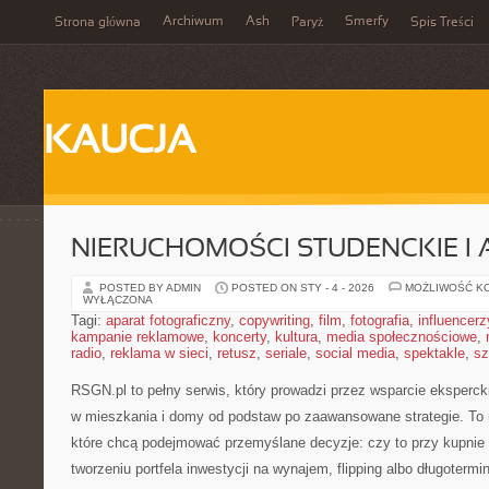
Archiwum
Ash
Smerfy
Strona główna
Paryż
Spis Treści
KAUCJA
NIERUCHOMOŚCI STUDENCKIE I 
POSTED BY ADMIN
POSTED ON STY - 4 - 2026
MOŻLIWOŚĆ K
WYŁĄCZONA
Tagi:
aparat fotograficzny
,
copywriting
,
film
,
fotografia
,
influencerz
kampanie reklamowe
,
koncerty
,
kultura
,
media społecznościowe
,
radio
,
reklama w sieci
,
retusz
,
seriale
,
social media
,
spektakle
,
sz
RSGN.pl to pełny serwis, który prowadzi przez wsparcie eksperc
w mieszkania i domy od podstaw po zaawansowane strategie. To 
które chcą podejmować przemyślane decyzje: czy to przy kupnie
tworzeniu portfela inwestycji na wynajem, flipping albo długoterm