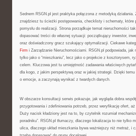
Sednem RSGN.pl jest praktyka połączona z metodyką działania. 
znajdziesz tu ścieżki postępowania, checklisty i schematy, które
pomysłu do realizacji. Strona porządkuje temat nieruchomości tak
dopasować treści do własnej sytuacji: początkujący inwestor, in
oraz doświadczony gracz szukający optymalizacji. Ciekawe kateg
Firm
i Zarządzanie Nieruchomościami. RSGN.pl podpowiada, jak 
tylko jako o “mieszkaniu”, lecz jako o projekcie z kosztorysem,
celem. Kluczowa jest tu umiejętność zadawania właściwych pytań:
dla kogo, z jakim perspektywą oraz w jakiej strategii. Dzięki temu
o emocje, a zaczynają wynikać z twardych danych.
W obszarze konsultacji serwis pokazuje, jak wygląda dobra współ
przygotowania i zdefiniowania potrzeb, przez weryfikację ofert, a
Duży nacisk kładziony jest na to, by czytelnik rozumiał mechanizmy
poradniku”. RSGN.pl tłumaczy, dlaczego lokalizacja to nie tylko m
ulica, dlaczego układ mieszkania bywa ważniejszy niż metraż, i
trzeba dopasować do grupy docelowej.