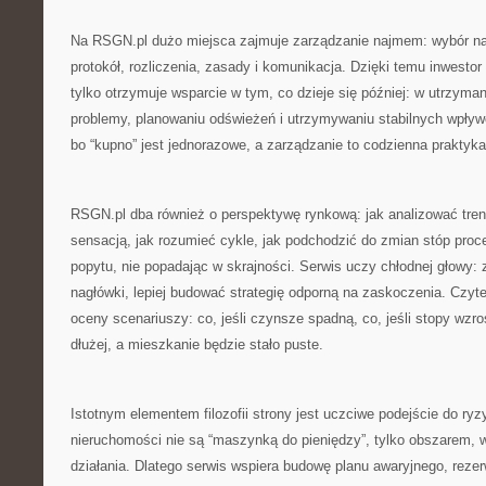
Na RSGN.pl dużo miejsca zajmuje zarządzanie najmem: wybór n
protokół, rozliczenia, zasady i komunikacja. Dzięki temu inwestor
tylko otrzymuje wsparcie w tym, co dzieje się później: w utrzyma
problemy, planowaniu odświeżeń i utrzymywaniu stabilnych wpływ
bo “kupno” jest jednorazowe, a zarządzanie to codzienna praktyka
RSGN.pl dba również o perspektywę rynkową: jak analizować tren
sensacją, jak rozumieć cykle, jak podchodzić do zmian stóp proce
popytu, nie popadając w skrajności. Serwis uczy chłodnej głowy:
nagłówki, lepiej budować strategię odporną na zaskoczenia. Czyte
oceny scenariuszy: co, jeśli czynsze spadną, co, jeśli stopy wzro
dłużej, a mieszkanie będzie stało puste.
Istotnym elementem filozofii strony jest uczciwe podejście do ry
nieruchomości nie są “maszynką do pieniędzy”, tylko obszarem, w
działania. Dlatego serwis wspiera budowę planu awaryjnego, rezer