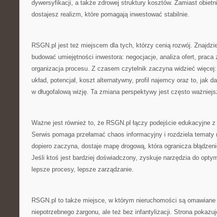
dywersyfikacji, a także zdrowej struktury kosztów. Zamiast obiet
dostajesz realizm, które pomagają inwestować stabilnie.
RSGN.pl jest też miejscem dla tych, którzy cenią rozwój. Znajdzies
budować umiejętności inwestora: negocjacje, analiza ofert, praca
organizacja procesu. Z czasem czytelnik zaczyna widzieć więcej: 
układ, potencjał, koszt alternatywny, profil najemcy oraz to, jak 
w długofalową wizję. Ta zmiana perspektywy jest często ważniejsz
Ważne jest również to, że RSGN.pl łączy podejście edukacyjne z 
Serwis pomaga przełamać chaos informacyjny i rozdziela tematy na
dopiero zaczyna, dostaje mapę drogową, która ogranicza błądzen
Jeśli ktoś jest bardziej doświadczony, zyskuje narzędzia do optyma
lepsze procesy, lepsze zarządzanie.
RSGN.pl to także miejsce, w którym nieruchomości są omawiane
niepotrzebnego żargonu, ale też bez infantylizacji. Strona pokaz