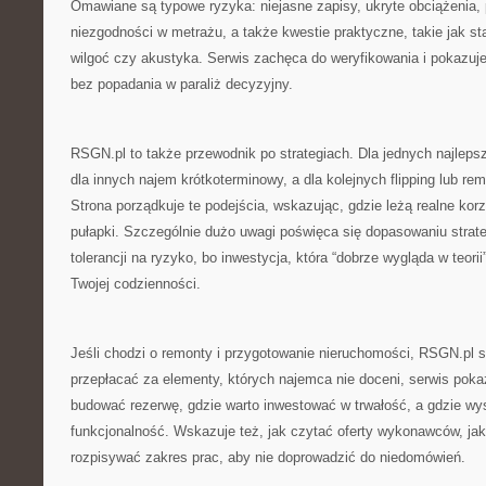
Omawiane są typowe ryzyka: niejasne zapisy, ukryte obciążenia
niezgodności w metrażu, a także kwestie praktyczne, takie jak stan
wilgoć czy akustyka. Serwis zachęca do weryfikowania i pokazuje
bez popadania w paraliż decyzyjny.
RSGN.pl to także przewodnik po strategiach. Dla jednych najleps
dla innych najem krótkoterminowy, a dla kolejnych flipping lub rem
Strona porządkuje te podejścia, wskazując, gdzie leżą realne kor
pułapki. Szczególnie dużo uwagi poświęca się dopasowaniu strateg
tolerancji na ryzyko, bo inwestycja, która “dobrze wygląda w teori
Twojej codzienności.
Jeśli chodzi o remonty i przygotowanie nieruchomości, RSGN.pl 
przepłacać za elementy, których najemca nie doceni, serwis pokaz
budować rezerwę, gdzie warto inwestować w trwałość, a gdzie wys
funkcjonalność. Wskazuje też, jak czytać oferty wykonawców, jak
rozpisywać zakres prac, aby nie doprowadzić do niedomówień.