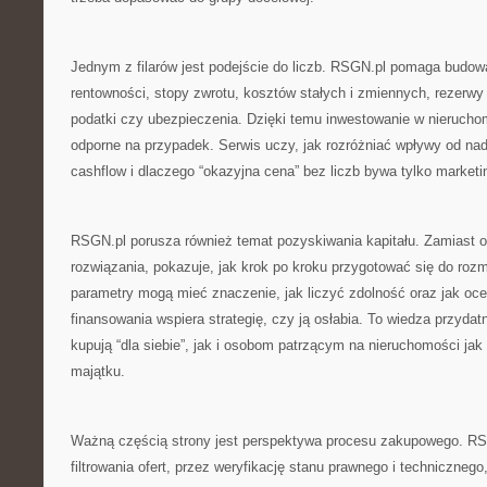
Jednym z filarów jest podejście do liczb. RSGN.pl pomaga budowa
rentowności, stopy zwrotu, kosztów stałych i zmiennych, rezerwy
podatki czy ubezpieczenia. Dzięki temu inwestowanie w nieruchom
odporne na przypadek. Serwis uczy, jak rozróżniać wpływy od na
cashflow i dlaczego “okazyjna cena” bez liczb bywa tylko marketi
RSGN.pl porusza również temat pozyskiwania kapitału. Zamiast
rozwiązania, pokazuje, jak krok po kroku przygotować się do roz
parametry mogą mieć znaczenie, jak liczyć zdolność oraz jak oc
finansowania wspiera strategię, czy ją osłabia. To wiedza przyda
kupują “dla siebie”, jak i osobom patrzącym na nieruchomości ja
majątku.
Ważną częścią strony jest perspektywa procesu zakupowego. RS
filtrowania ofert, przez weryfikację stanu prawnego i technicznego,