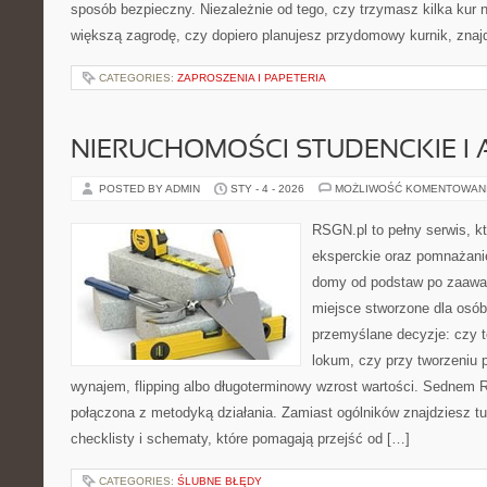
sposób bezpieczny. Niezależnie od tego, czy trzymasz kilka kur
większą zagrodę, czy dopiero planujesz przydomowy kurnik, znaj
CATEGORIES:
ZAPROSZENIA I PAPETERIA
NIERUCHOMOŚCI STUDENCKIE I 
POSTED BY ADMIN
STY - 4 - 2026
MOŻLIWOŚĆ KOMENTOWAN
RSGN.pl to pełny serwis, k
eksperckie oraz pomnażani
domy od podstaw po zaawan
miejsce stworzone dla osó
przemyślane decyzje: czy t
lokum, czy przy tworzeniu p
wynajem, flipping albo długoterminowy wzrost wartości. Sednem 
połączona z metodyką działania. Zamiast ogólników znajdziesz tu
checklisty i schematy, które pomagają przejść od […]
CATEGORIES:
ŚLUBNE BŁĘDY