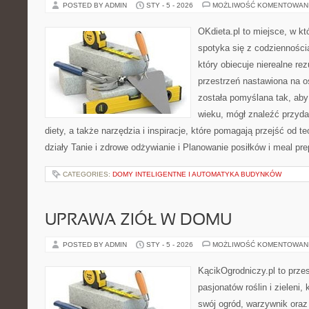
POSTED BY ADMIN
STY - 5 - 2026
MOŻLIWOŚĆ KOMENTOWAN
OKdieta.pl to miejsce, w k
spotyka się z codziennością
który obiecuje nierealne rez
przestrzeń nastawiona na o
została pomyślana tak, aby
wieku, mógł znaleźć przyd
diety, a także narzędzia i inspiracje, które pomagają przejść od te
działy Tanie i zdrowe odżywianie i Planowanie posiłków i meal pr
CATEGORIES:
DOMY INTELIGENTNE I AUTOMATYKA BUDYNKÓW
UPRAWA ZIÓŁ W DOMU
POSTED BY ADMIN
STY - 5 - 2026
MOŻLIWOŚĆ KOMENTOWAN
KącikOgrodniczy.pl to prze
pasjonatów roślin i zieleni,
swój ogród, warzywnik oraz