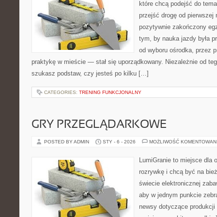
które chcą podejść do tema
przejść drogę od pierwszej 
pozytywnie zakończony egz
tym, by nauka jazdy była p
od wyboru ośrodka, przez pr
praktykę w mieście — stał się uporządkowany. Niezależnie od teg
szukasz podstaw, czy jesteś po kilku […]
CATEGORIES:
TRENING FUNKCJONALNY
GRY PRZEGLĄDARKOWE
POSTED BY ADMIN
STY - 6 - 2026
MOŻLIWOŚĆ KOMENTOWAN
LumiGranie to miejsce dla 
rozrywkę i chcą być na bież
świecie elektronicznej zaba
aby w jednym punkcie zebrać
newsy dotyczące produkcji 