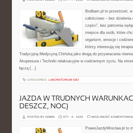
Bodbam.pl to przestrzeń, w k
całościowo – bez dzielenia 
części”, bez patrzenia wyłą
miejsce dla osób, które chc
organizm, emocje i codzienn
którzy interesują się terapi
Tradycyjną Medycyną Chińską jako drogą do przywracania równowa
Akupresura i Techniki relaksacyjne w codziennym życiu. Na stronie
łączą […]
CATEGORIES:
LABORATORIUM IDEI
JAZDA W TRUDNYCH WARUNKACH
DESZCZ, NOC)
POSTED BY ADMIN
STY - 6 - 2026
MOŻLIWOŚĆ KOMENTOWAN
PrawoJazdyWroclaw.pl to m