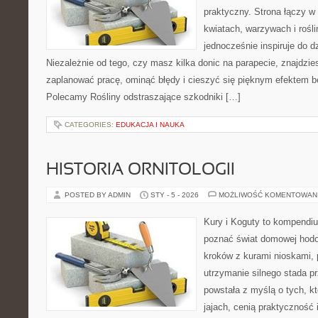
praktyczny. Strona łączy 
kwiatach, warzywach i rośl
jednocześnie inspiruje do dz
Niezależnie od tego, czy masz kilka donic na parapecie, znajdzies
zaplanować pracę, ominąć błędy i cieszyć się pięknym efektem b
Polecamy Rośliny odstraszające szkodniki […]
CATEGORIES:
EDUKACJA I NAUKA
HISTORIA ORNITOLOGII
POSTED BY ADMIN
STY - 5 - 2026
MOŻLIWOŚĆ KOMENTOWAN
Kury i Koguty to kompendiu
poznać świat domowej hodow
kroków z kurami nioskami, 
utrzymanie silnego stada pr
powstała z myślą o tych, k
jajach, cenią praktyczność