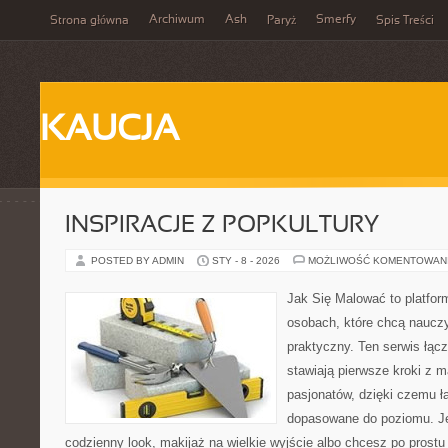
Archiwum
Ash
Smerfy
Strona główna
Paryż
Spis Treści
KAUCJA
INSPIRACJE Z POPKULTURY
POSTED BY ADMIN
STY - 8 - 2026
MOŻLIWOŚĆ KOMENTOWAN
Jak Się Malować to platfor
osobach, które chcą naucz
praktyczny. Ten serwis łącz
stawiają pierwsze kroki z m
pasjonatów, dzięki czemu ła
dopasowane do poziomu. Jeś
codzienny look, makijaż na wielkie wyjście albo chcesz po prostu 