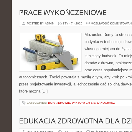
PRACE WYKOŃCZENIOWE
POSTED BY ADMIN
STY - 7 - 2026
MOŻLIWOŚĆ KOMENTOWAN
Mazurskie Domy to strona d
budynku w technologii drewn
własnego miejsca do życia
istniejący budynek. To miej
domów z drewna, praktyczn
oraz coraz popularniejsze 
autonomicznych. Treści powstają z myślą o tym, aby krok po kro
przez projektowanie inwestycji, a jednocześnie dać solidną dawkę 
które można […]
CATEGORIES:
BOHATEROWIE, W KTÓRYCH SIĘ ZAKOCHASZ
EDUKACJA ZDROWOTNA DLA DZI
POSTED BY ADMIN
STY - 7 - 2026
MOŻLIWOŚĆ KOMENTOWAN