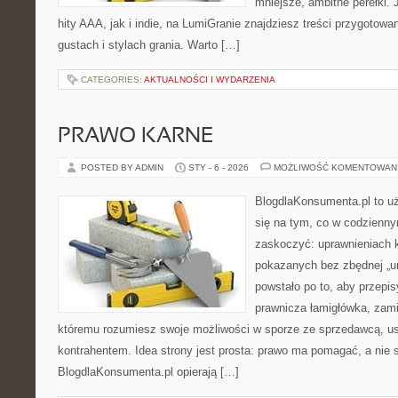
mniejsze, ambitne perełki. 
hity AAA, jak i indie, na LumiGranie znajdziesz treści przygotow
gustach i stylach grania. Warto […]
CATEGORIES:
AKTUALNOŚCI I WYDARZENIA
PRAWO KARNE
POSTED BY ADMIN
STY - 6 - 2026
MOŻLIWOŚĆ KOMENTOWAN
BlogdlaKonsumenta.pl to uż
się na tym, co w codziennym
zaskoczyć: uprawnieniach k
pokazanych bez zbędnej „u
powstało po to, aby przepis
prawnicza łamigłówka, zamie
któremu rozumiesz swoje możliwości w sporze ze sprzedawcą, us
kontrahentem. Idea strony jest prosta: prawo ma pomagać, a nie s
BlogdlaKonsumenta.pl opierają […]