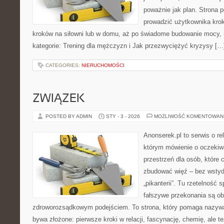
poważnie jak plan. Strona 
prowadzić użytkownika krok
kroków na siłowni lub w domu, aż po świadome budowanie mocy, m
kategorie: Trening dla mężczyzn i Jak przezwyciężyć kryzysy […
CATEGORIES:
NIERUCHOMOŚCI
ZWIĄZEK
POSTED BY ADMIN
STY - 3 - 2026
MOŻLIWOŚĆ KOMENTOWAN
Anonserek.pl to serwis o rel
którym mówienie o oczekiwa
przestrzeń dla osób, które 
zbudować więź – bez wstydu
„pikanterii”. Tu rzetelność
fałszywe przekonania są o
zdroworozsądkowym podejściem. To strona, który pomaga nazywa
bywa złożone: pierwsze kroki w relacji, fascynację, chemię, ale te