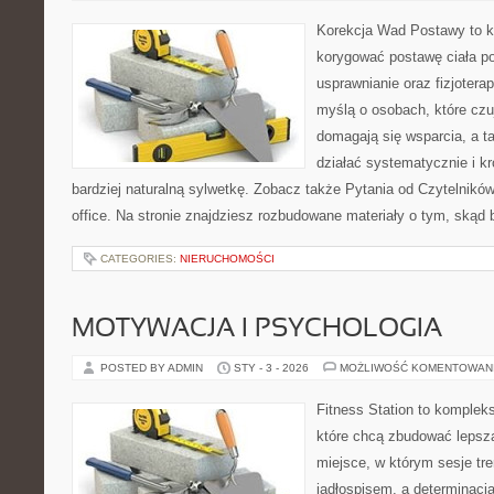
Korekcja Wad Postawy to ko
korygować postawę ciała po
usprawnianie oraz fizjotera
myślą o osobach, które czuj
domagają się wsparcia, a t
działać systematycznie i k
bardziej naturalną sylwetkę. Zobacz także Pytania od Czytelnikó
office. Na stronie znajdziesz rozbudowane materiały o tym, skąd 
CATEGORIES:
NIERUCHOMOŚCI
MOTYWACJA I PSYCHOLOGIA
POSTED BY ADMIN
STY - 3 - 2026
MOŻLIWOŚĆ KOMENTOWAN
Fitness Station to komplek
które chcą zbudować lepsz
miejsce, w którym sesje tr
jadłospisem, a determinacj