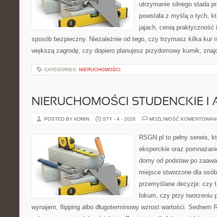
utrzymanie silnego stada pr
powstała z myślą o tych, k
jajach, cenią praktyczność
sposób bezpieczny. Niezależnie od tego, czy trzymasz kilka kur
większą zagrodę, czy dopiero planujesz przydomowy kurnik, znaj
CATEGORIES:
NIERUCHOMOŚCI
NIERUCHOMOŚCI STUDENCKIE I 
POSTED BY ADMIN
STY - 4 - 2026
MOŻLIWOŚĆ KOMENTOWAN
RSGN.pl to pełny serwis, k
eksperckie oraz pomnażani
domy od podstaw po zaawan
miejsce stworzone dla osó
przemyślane decyzje: czy t
lokum, czy przy tworzeniu p
wynajem, flipping albo długoterminowy wzrost wartości. Sednem 