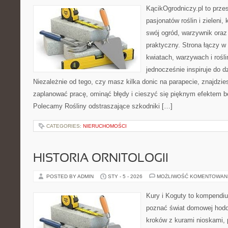
KącikOgrodniczy.pl to prze
pasjonatów roślin i zieleni,
swój ogród, warzywnik oraz
praktyczny. Strona łączy 
kwiatach, warzywach i rośl
jednocześnie inspiruje do dz
Niezależnie od tego, czy masz kilka donic na parapecie, znajdzies
zaplanować pracę, ominąć błędy i cieszyć się pięknym efektem b
Polecamy Rośliny odstraszające szkodniki […]
CATEGORIES:
NIERUCHOMOŚCI
HISTORIA ORNITOLOGII
POSTED BY ADMIN
STY - 5 - 2026
MOŻLIWOŚĆ KOMENTOWAN
Kury i Koguty to kompendiu
poznać świat domowej hodow
kroków z kurami nioskami, 