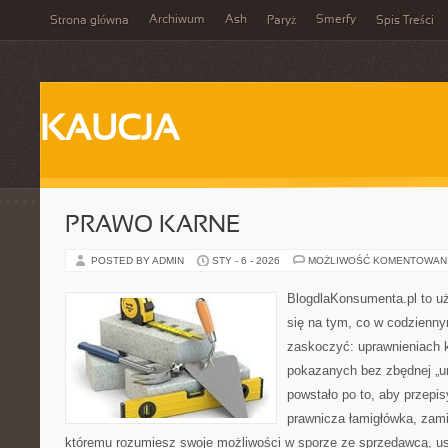
Archiwum
Ash
Smerfy
Strona główna
Paryż
Spis Treści
KAUCJA
PRAWO KARNE
POSTED BY ADMIN
STY - 6 - 2026
MOŻLIWOŚĆ KOMENTOWAN
BlogdlaKonsumenta.pl to uż
się na tym, co w codziennym
zaskoczyć: uprawnieniach k
pokazanych bez zbędnej „u
powstało po to, aby przepis
prawnicza łamigłówka, zamie
któremu rozumiesz swoje możliwości w sporze ze sprzedawcą, us