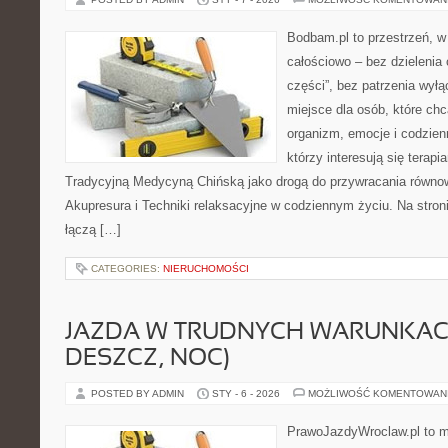
Bodbam.pl to przestrzeń, w k
całościowo – bez dzielenia 
części”, bez patrzenia wyłą
miejsce dla osób, które chc
organizm, emocje i codzienn
którzy interesują się terapi
Tradycyjną Medycyną Chińską jako drogą do przywracania równowa
Akupresura i Techniki relaksacyjne w codziennym życiu. Na stronie
łączą […]
CATEGORIES:
NIERUCHOMOŚCI
JAZDA W TRUDNYCH WARUNKACH
DESZCZ, NOC)
POSTED BY ADMIN
STY - 6 - 2026
MOŻLIWOŚĆ KOMENTOWAN
PrawoJazdyWroclaw.pl to m