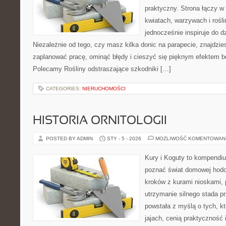
praktyczny. Strona łączy 
kwiatach, warzywach i rośl
jednocześnie inspiruje do dz
Niezależnie od tego, czy masz kilka donic na parapecie, znajdzies
zaplanować pracę, ominąć błędy i cieszyć się pięknym efektem b
Polecamy Rośliny odstraszające szkodniki […]
CATEGORIES:
NIERUCHOMOŚCI
HISTORIA ORNITOLOGII
POSTED BY ADMIN
STY - 5 - 2026
MOŻLIWOŚĆ KOMENTOWAN
Kury i Koguty to kompendiu
poznać świat domowej hodow
kroków z kurami nioskami, 
utrzymanie silnego stada pr
powstała z myślą o tych, k
jajach, cenią praktyczność