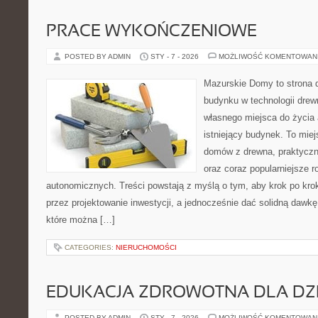
PRACE WYKOŃCZENIOWE
POSTED BY ADMIN
STY - 7 - 2026
MOŻLIWOŚĆ KOMENTOWAN
Mazurskie Domy to strona d
budynku w technologii drewn
własnego miejsca do życia
istniejący budynek. To miej
domów z drewna, praktyczn
oraz coraz popularniejsze 
autonomicznych. Treści powstają z myślą o tym, aby krok po kro
przez projektowanie inwestycji, a jednocześnie dać solidną dawkę 
które można […]
CATEGORIES:
NIERUCHOMOŚCI
EDUKACJA ZDROWOTNA DLA DZI
POSTED BY ADMIN
STY - 7 - 2026
MOŻLIWOŚĆ KOMENTOWAN