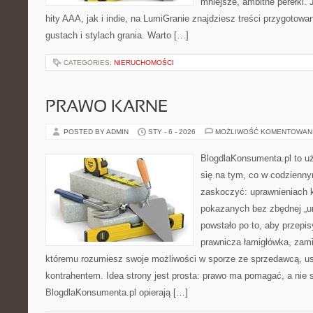
mniejsze, ambitne perełki. 
hity AAA, jak i indie, na LumiGranie znajdziesz treści przygotow
gustach i stylach grania. Warto […]
CATEGORIES:
NIERUCHOMOŚCI
PRAWO KARNE
POSTED BY ADMIN
STY - 6 - 2026
MOŻLIWOŚĆ KOMENTOWAN
BlogdlaKonsumenta.pl to uż
się na tym, co w codziennym
zaskoczyć: uprawnieniach k
pokazanych bez zbędnej „u
powstało po to, aby przepis
prawnicza łamigłówka, zamie
któremu rozumiesz swoje możliwości w sporze ze sprzedawcą, us
kontrahentem. Idea strony jest prosta: prawo ma pomagać, a nie s
BlogdlaKonsumenta.pl opierają […]