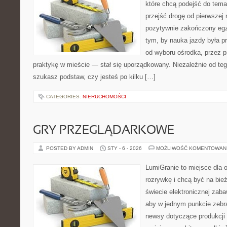
które chcą podejść do tema
przejść drogę od pierwszej 
pozytywnie zakończony egz
tym, by nauka jazdy była p
od wyboru ośrodka, przez pr
praktykę w mieście — stał się uporządkowany. Niezależnie od teg
szukasz podstaw, czy jesteś po kilku […]
CATEGORIES:
NIERUCHOMOŚCI
GRY PRZEGLĄDARKOWE
POSTED BY ADMIN
STY - 6 - 2026
MOŻLIWOŚĆ KOMENTOWAN
LumiGranie to miejsce dla 
rozrywkę i chcą być na bież
świecie elektronicznej zaba
aby w jednym punkcie zebrać
newsy dotyczące produkcji 