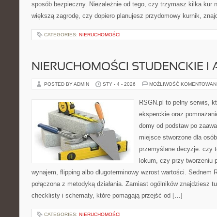
sposób bezpieczny. Niezależnie od tego, czy trzymasz kilka kur
większą zagrodę, czy dopiero planujesz przydomowy kurnik, znaj
CATEGORIES:
NIERUCHOMOŚCI
NIERUCHOMOŚCI STUDENCKIE I 
POSTED BY ADMIN
STY - 4 - 2026
MOŻLIWOŚĆ KOMENTOWAN
RSGN.pl to pełny serwis, k
eksperckie oraz pomnażani
domy od podstaw po zaawan
miejsce stworzone dla osó
przemyślane decyzje: czy t
lokum, czy przy tworzeniu p
wynajem, flipping albo długoterminowy wzrost wartości. Sednem 
połączona z metodyką działania. Zamiast ogólników znajdziesz tu
checklisty i schematy, które pomagają przejść od […]
CATEGORIES:
NIERUCHOMOŚCI