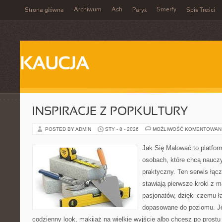
Archiwum
Ash
Smerfy
Strona główna
Paryż
Spis Treści
KAUCJA
INSPIRACJE Z POPKULTURY
POSTED BY ADMIN
STY - 8 - 2026
MOŻLIWOŚĆ KOMENTOWAN
Jak Się Malować to platfor
osobach, które chcą naucz
praktyczny. Ten serwis łącz
stawiają pierwsze kroki z m
pasjonatów, dzięki czemu ła
dopasowane do poziomu. Jeś
codzienny look, makijaż na wielkie wyjście albo chcesz po prostu 