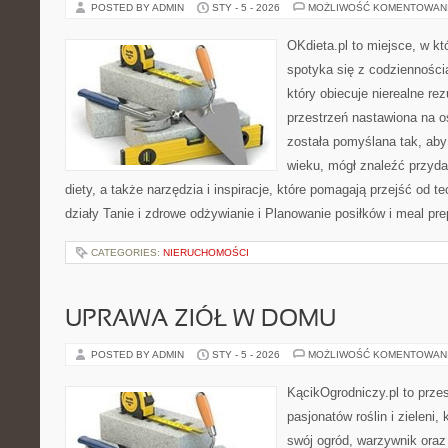
POSTED BY ADMIN
STY - 5 - 2026
MOŻLIWOŚĆ KOMENTOWAN
OKdieta.pl to miejsce, w k
spotyka się z codziennością
który obiecuje nierealne rez
przestrzeń nastawiona na o
została pomyślana tak, aby
wieku, mógł znaleźć przyd
diety, a także narzędzia i inspiracje, które pomagają przejść od te
działy Tanie i zdrowe odżywianie i Planowanie posiłków i meal pr
CATEGORIES:
NIERUCHOMOŚCI
UPRAWA ZIÓŁ W DOMU
POSTED BY ADMIN
STY - 5 - 2026
MOŻLIWOŚĆ KOMENTOWAN
KącikOgrodniczy.pl to prze
pasjonatów roślin i zieleni,
swój ogród, warzywnik oraz